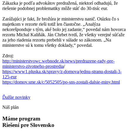
Zákazka je podľa advokátov predražená, niektorí odhadujú, že
riešenie podobnej problematiky môže stáť do 30-tisíc eur.
Zarážajúci je fakt, že brožúra je ministerstvu nanič. Otázku čo s
majetkom v rezorte rieši totiž len čiastočne. „Analýza
nekorešponduje s tým, aké bolo jej zadanie,“ povedal nám hovorca
rezortu Michal Kaliňák. Ján Chrbet tvrdí, že všetky verejné súťaže
za jeho riadenia rezortu prebehli v súlade so zákonom. „Na
ministerstve sú k tomu všetky doklady,“ povedal.
Zdroj:
http://ministerstvowc.webnode.sk/news/predrazene-rady-pre-
ministerstvo-zivotneho-prostredia
/
https://www1.pluska.sk/spravy/z-domova/jednu-stranu-dostali-3-
125-eur
https://domov.sme.sk/c/5052505/po-sns-zostali-dalsie-miny.html
Ďalšie novinky
Náš plán
Máme program
Riešení pre Slovensko