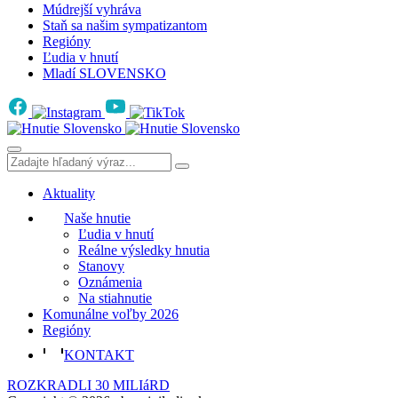
Múdrejší vyhráva
Staň sa našim sympatizantom
Regióny
Ľudia v hnutí
Mladí SLOVENSKO
Aktuality
Naše hnutie
Ľudia v hnutí
Reálne výsledky hnutia
Stanovy
Oznámenia
Na stiahnutie
Komunálne voľby 2026
Regióny
KONTAKT
ROZKRADLI 30 MILIáRD