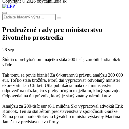
Copyright © 2026 obycajniludia.sk
Predražené rady pre ministerstvo
životného prostredia
28.
sep
Štúdia o prebytočnom majetku stála 200 tisíc, zarobili ľudia blízki
vláde.
Tak tomu sa povie biznis! Za 64-stranovú právnu analýzu 200 000
eur. Toľko stála brožúra, ktorú dal vypracovať odvolaný minister
ekorezortu Ján Chrbet. Útla publikácia mala dať ministerstvu
odpoveď na otázku, čo s prebytočným majetkom, ktorý spravuje.
Odpovedal na ňu právnik, ktorý je starý známy národniarov.
Analýzu za 200-tisíc eur (6,1 milióna Sk) vypracoval advokát Erik
Končok. Ten sa stal šéfom predstavenstva v spoločnosti Garáže
Žilina po odchode Slotovho bývalého ministra výstavby Mariána
Januška z predstavenstva firmy.