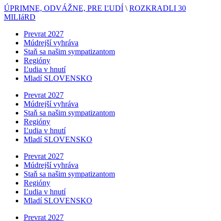
ÚPRIMNE, ODVÁŽNE, PRE ĽUDÍ
\
ROZKRADLI 30
MILIáRD
Prevrat 2027
Múdrejší vyhráva
Staň sa našim sympatizantom
Regióny
Ľudia v hnutí
Mladí SLOVENSKO
Prevrat 2027
Múdrejší vyhráva
Staň sa našim sympatizantom
Regióny
Ľudia v hnutí
Mladí SLOVENSKO
Prevrat 2027
Múdrejší vyhráva
Staň sa našim sympatizantom
Regióny
Ľudia v hnutí
Mladí SLOVENSKO
Prevrat 2027