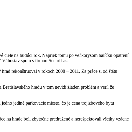
ové ciele na budúci rok. Napriek tomu po veľkorysom balíčku opatrení
sť Váhostav spolu s firmou SecuriLas.
hrad rekonštruoval v rokoch 2008 – 2011. Za práce si od štátu
Bratislavského hradu v tom nevidí žiaden problém a verí, že
 jedno jediné parkovacie miesto, čo je cena trojizbového bytu
áce na hrade boli zbytočne predražené a nerešpektovali všetky vzácne