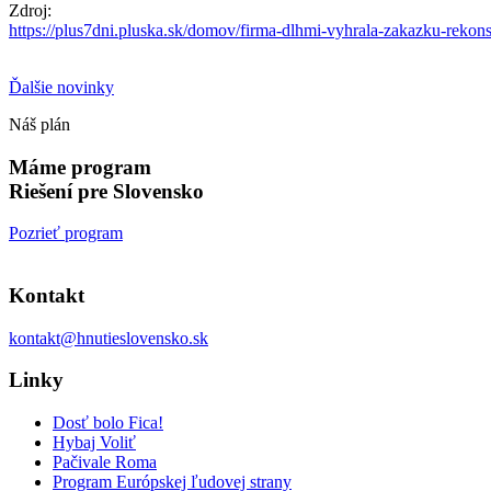
Zdroj:
https://plus7dni.pluska.sk/domov/firma-dlhmi-vyhrala-zakazku-rekons
Ďalšie novinky
Náš plán
Máme program
Riešení pre Slovensko
Pozrieť program
Kontakt
kontakt@hnutieslovensko.sk
Linky
Dosť bolo Fica!
Hybaj Voliť
Pačivale Roma
Program Európskej ľudovej strany