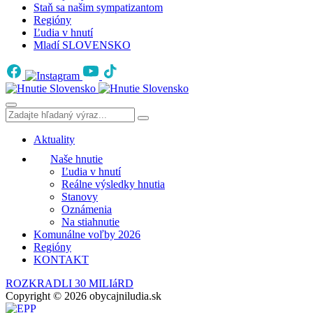
Staň sa našim sympatizantom
Regióny
Ľudia v hnutí
Mladí SLOVENSKO
Aktuality
Naše hnutie
Ľudia v hnutí
Reálne výsledky hnutia
Stanovy
Oznámenia
Na stiahnutie
Komunálne voľby 2026
Regióny
KONTAKT
ROZKRADLI 30 MILIáRD
Copyright © 2026 obycajniludia.sk