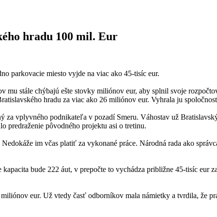
ského hradu 100 mil. Eur
dno parkovacie miesto vyjde na viac ako 45-tisíc eur.
ov mu stále chýbajú ešte stovky miliónov eur, aby splnil svoje rozpočt
 Bratislavského hradu za viac ako 26 miliónov eur. Vyhrala ju spoločno
ný za vplyvného podnikateľa v pozadí Smeru. Váhostav už Bratislavský 
o predraženie pôvodného projektu asi o tretinu.
 Nedokáže im včas platiť za vykonané práce. Národná rada ako správca 
pacita bude 222 áut, v prepočte to vychádza približne 45-tisíc eur za
 miliónov eur. Už vtedy časť odborníkov mala námietky a tvrdila, že pr