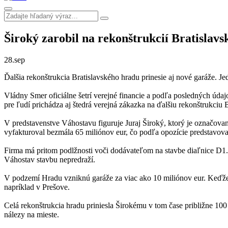
Široký zarobil na rekonštrukcií Bratislav
28.
sep
Ďalšia rekonštrukcia Bratislavského hradu prinesie aj nové garáže. Je
Vládny Smer oficiálne šetrí verejné financie a podľa posledných údaj
pre ľudí prichádza aj štedrá verejná zákazka na ďalšiu rekonštrukciu
V predstavenstve Váhostavu figuruje Juraj Široký, ktorý je označova
vyfakturoval bezmála 65 miliónov eur, čo podľa opozície predstavoval
Firma má pritom podlžnosti voči dodávateľom na stavbe diaľnice D1.
Váhostav stavbu nepredraží.
V podzemí Hradu vzniknú garáže za viac ako 10 miliónov eur. Keďže ka
napríklad v Prešove.
Celá rekonštrukcia hradu priniesla Širokému v tom čase približne 100
nálezy na mieste.