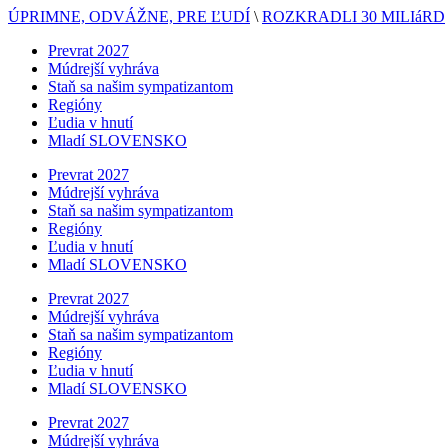
ÚPRIMNE, ODVÁŽNE, PRE ĽUDÍ
\
ROZKRADLI 30 MILIáRD
Prevrat 2027
Múdrejší vyhráva
Staň sa našim sympatizantom
Regióny
Ľudia v hnutí
Mladí SLOVENSKO
Prevrat 2027
Múdrejší vyhráva
Staň sa našim sympatizantom
Regióny
Ľudia v hnutí
Mladí SLOVENSKO
Prevrat 2027
Múdrejší vyhráva
Staň sa našim sympatizantom
Regióny
Ľudia v hnutí
Mladí SLOVENSKO
Prevrat 2027
Múdrejší vyhráva