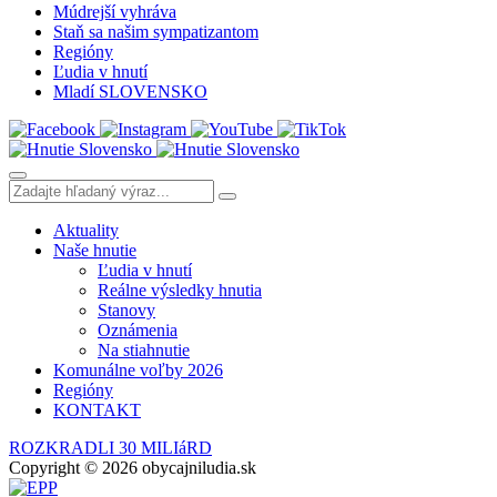
Múdrejší vyhráva
Staň sa našim sympatizantom
Regióny
Ľudia v hnutí
Mladí SLOVENSKO
Aktuality
Naše hnutie
Ľudia v hnutí
Reálne výsledky hnutia
Stanovy
Oznámenia
Na stiahnutie
Komunálne voľby 2026
Regióny
KONTAKT
ROZKRADLI 30 MILIáRD
Copyright © 2026 obycajniludia.sk