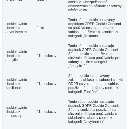
akékoľvek bezpečnostné
obmedzenia na základe IP adresy
návštevníka.
Tento súbor cookie nastavený
cookielawinfo-
doplnkom GDPR Cookie Consent
checkbox-
1 rok
sa používa na zaznamenanie
advertisement
súhlasu používateľa s cookies v
kategórii „Reklama“.
Tento súbor cookie nastavuje
doplnok GDPR Cookie Consent.
cookielawinfo-
Súbor cookie sa používa na
checkbox-
11 mesiacov
uloženie súhlasu používateľa pre
analytics
súbory cookie v kategórii
„Analytické“.
Súbor cookie je nastavený na
cookielawinfo-
základe súhlasu so súbormi cookie
checkbox-
11 mesiacov
GDPR na zaznamenanie súhlasu
functional
používateľa pre súbory cookie v
kategórii „Funkčné“.
Tento súbor cookie nastavuje
doplnok GDPR Cookie Consent.
cookielawinfo-
Súbory cookie sa používajú na
checkbox-
11 mesiacov
uloženie súhlasu používateľa s
necessary
ukladaním súborov cookie v
kategórii „Nevyhnutné“.