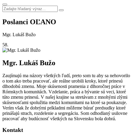
Poslanci OĽANO
Mgr. Lukáš Bužo
58.
Mgr. Lukáš Bužo
Zaujímajú ma názory všetkých ľudí, preto som tu aby sa nehovorilo
o tom ako treba pracovať, ale reálne urobili kroky, ktoré prinesú
dlhodobú zmenu. Moje skúsenosti pramenia z dlhoročnej práce v
Rómskych komunitách. Vzdelanie, práca a bývanie sú veci, ktoré
túto zmenu prinesú. V našej krajine sa stretávam z mnohými zlými
skúsenosťami spolužitia medzi komunitami na ktoré sa poukazuje.
Verím však že dobrými príkladmi môžeme búrať predsudky ktoré
prinášajú strach, rozdelenie a segregáciu. Som odhodlaný usilovne
pracovať aby budúcnosť všetkých na Slovensku bola dobrá.
Kontakt