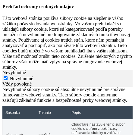
Prehľad ochrany osobných údajov
Táto webová stránka používa súbory cookie na zlepšenie vášho
zážitku počas sledovania webstránky. Vo vašom prehliadači sa
ukladajú súbory cookie, ktoré sú kategorizované podľa potreby,
pretože sú nevyhnutné pre fungovanie základných funkcií webovej
stránky. Používame aj cookies tretích strán, ktoré nám pomáhajú
analyzovať a pochopiť, ako používate túto webovú stránku. Tieto
cookies budú uložené vo vašom prehliadači iba s vaším súhlasom.
Máte tiež možnosť zrušiť tieto cookies. Zrušenie niektorých z týchto
súborov však môže mať vplyv na správne fungovanie webovej
stránky.
Nevyhnutné
Nevyhnutné
Vždy povolené
Nevyhnutné súbory cookie sú absolútne nevyhnutné pre správne
fungovanie webovej stránky. Tieto súbory cookie anonymne
zaisťujú základné funkcie a bezpečnostné prvky webovej stránky.
Sušenka
Trvanie
Popis
Cloudflare nastavuje tento súbor
cookie s cieľom zlepšiť časy
načítavania stránky a zakázať
cf_use_ob
použité