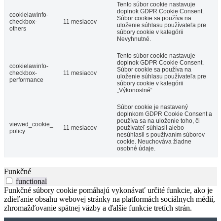
Tento súbor cookie nastavuje
doplnok GDPR Cookie Consent.
cookielawinfo-
Súbor cookie sa používa na
checkbox-
11 mesiacov
uloženie súhlasu používateľa pre
others
súbory cookie v kategórii
Nevyhnutné.
Tento súbor cookie nastavuje
doplnok GDPR Cookie Consent.
cookielawinfo-
Súbor cookie sa používa na
checkbox-
11 mesiacov
uloženie súhlasu používateľa pre
performance
súbory cookie v kategórii
„Výkonostné“.
Súbor cookie je nastavený
doplnkom GDPR Cookie Consent a
používa sa na uloženie toho, či
viewed_cookie_
11 mesiacov
používateľ súhlasil alebo
policy
nesúhlasil s používaním súborov
cookie. Neuchováva žiadne
osobné údaje.
Funkčné
functional
Funkčné súbory cookie pomáhajú vykonávať určité funkcie, ako je
zdieľanie obsahu webovej stránky na platformách sociálnych médií,
zhromažďovanie spätnej väzby a ďalšie funkcie tretích strán.