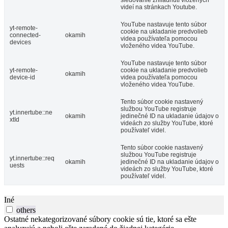
videí na stránkach Youtube.
YouTube nastavuje tento súbor
yt-remote-
cookie na ukladanie predvolieb
connected-
okamih
videa používateľa pomocou
devices
vloženého videa YouTube.
YouTube nastavuje tento súbor
yt-remote-
cookie na ukladanie predvolieb
okamih
device-id
videa používateľa pomocou
vloženého videa YouTube.
Tento súbor cookie nastavený
službou YouTube registruje
yt.innertube::ne
okamih
jedinečné ID na ukladanie údajov o
xtId
videách zo služby YouTube, ktoré
používateľ videl.
Tento súbor cookie nastavený
službou YouTube registruje
yt.innertube::req
okamih
jedinečné ID na ukladanie údajov o
uests
videách zo služby YouTube, ktoré
používateľ videl.
Iné
others
Ostatné nekategorizované súbory cookie sú tie, ktoré sa ešte