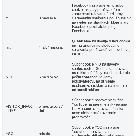
Facebook nastavuje tento súbor
cookie tak, aby používateľom
zobrazoval relevantné reklamy
fr
3 mesiace
sledovaním správania používateľov
na webe, na stránkach, ktoré majú
Facebook pixel alebo plugin
Facebooku.
Quantserve nastavuje súbor cookie
mc na anonymné sledovanie
mc
1 rok 1 mesiac
správania používateľov na webovej
lokalite.
Súbor cookie NID nastavený
spoločnosťou Google sa používa
na reklamné účely; na obmedzenie
NID
6 mesiacov
počtu zobrazení reklamy
používateľovi, na stlmenie
nechcených reklám a na meranie
účinnosti reklám.
Súbor cookie nastavený službou
YouTube na meranie šírky pásma,
VISITOR_INFO1
5 mesiacov 27
ktorý určuje, či používateľ získa
_LIVE
dní
nové alebo staré rozhranie
prehrávača.
Súbor cookie YSC nastavuje
Youtube a používa sa na
YSC
relácia
sledovanie zhliadnutí vložených