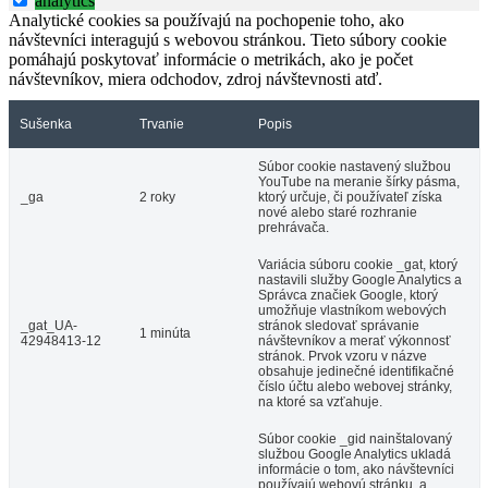
analytics
Analytické cookies sa používajú na pochopenie toho, ako
návštevníci interagujú s webovou stránkou. Tieto súbory cookie
pomáhajú poskytovať informácie o metrikách, ako je počet
návštevníkov, miera odchodov, zdroj návštevnosti atď.
Sušenka
Trvanie
Popis
Súbor cookie nastavený službou
YouTube na meranie šírky pásma,
_ga
2 roky
ktorý určuje, či používateľ získa
nové alebo staré rozhranie
prehrávača.
Variácia súboru cookie _gat, ktorý
nastavili služby Google Analytics a
Správca značiek Google, ktorý
umožňuje vlastníkom webových
_gat_UA-
stránok sledovať správanie
1 minúta
42948413-12
návštevníkov a merať výkonnosť
stránok. Prvok vzoru v názve
obsahuje jedinečné identifikačné
číslo účtu alebo webovej stránky,
na ktoré sa vzťahuje.
Súbor cookie _gid nainštalovaný
službou Google Analytics ukladá
informácie o tom, ako návštevníci
používajú webovú stránku, a