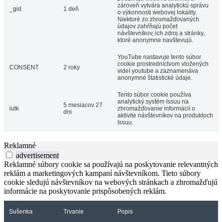
zároveň vytvára analytickú správu
_gid
1 deň
o výkonnosti webovej lokality.
Niektoré zo zhromažďovaných
údajov zahŕňajú počet
návštevníkov, ich zdroj a stránky,
ktoré anonymne navštevujú.
YouTube nastavuje tento súbor
cookie prostredníctvom vložených
CONSENT
2 roky
videí youtube a zaznamenáva
anonymné štatistické údaje.
Tento súbor cookie používa
analytický systém Issuu na
5 mesiacov 27
iutk
zhromažďovanie informácií o
dni
aktivite návštevníkov na produktoch
Issuu.
Reklamné
advertisement
Reklamné súbory cookie sa používajú na poskytovanie relevantných
reklám a marketingových kampaní návštevníkom. Tieto súbory
cookie sledujú návštevníkov na webových stránkach a zhromažďujú
informácie na poskytovanie prispôsobených reklám.
Sušenka
Trvanie
Popis