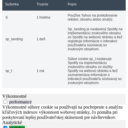
Sušenka
Trvanie
Popis
Používa Yahoo na poskytovanie
S
1 hodina
reklám, obsahu alebo analýz.
Sp_landing je nastavený Spotify na
implementáciu zvukového obsahu
zo Spotify na webovú stránku a tiež
sp_landing
1 deň
registruje informácie o interakcii
používateľa súvisiacej so
zvukovým obsahom.
Súbor cookie sp_t nastavuje
Spotify na implementáciu
zvukového obsahu zo služby
sp_t
1 rok
Spotify na webovú stránku a tiež
zaznamenáva informácie o
interakcii používateľa súvisiacej so
zvukovým obsahom.
Výkonnostné
performance
Výkonnostné súbory cookie sa používajú na pochopenie a analýzu
kľúčových indexov výkonnosti webovej stránky, čo pomáha pri
poskytovaní lepšej používateľskej skúsenosti pre návštevníkov.
Analytické