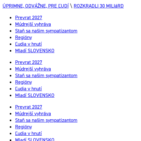
ÚPRIMNE, ODVÁŽNE, PRE ĽUDÍ
\
ROZKRADLI 30 MILIáRD
Prevrat 2027
Múdrejší vyhráva
Staň sa našim sympatizantom
Regióny
Ľudia v hnutí
Mladí SLOVENSKO
Prevrat 2027
Múdrejší vyhráva
Staň sa našim sympatizantom
Regióny
Ľudia v hnutí
Mladí SLOVENSKO
Prevrat 2027
Múdrejší vyhráva
Staň sa našim sympatizantom
Regióny
Ľudia v hnutí
Mladí SLOVENSKO