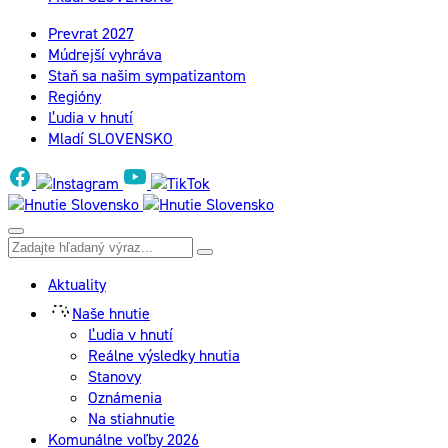
Prevrat 2027
Múdrejší vyhráva
Staň sa našim sympatizantom
Regióny
Ľudia v hnutí
Mladí SLOVENSKO
Aktuality
Naše hnutie
Ľudia v hnutí
Reálne výsledky hnutia
Stanovy
Oznámenia
Na stiahnutie
Komunálne voľby 2026