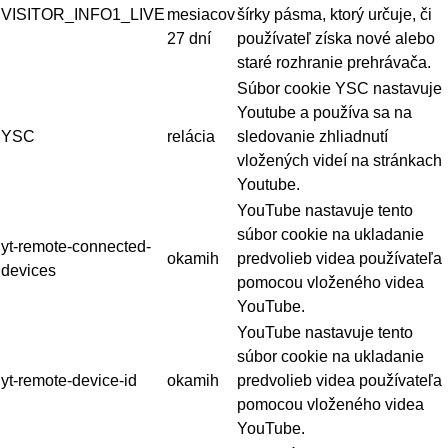
VISITOR_INFO1_LIVE
mesiacov
šírky pásma, ktorý určuje, či
27 dní
používateľ získa nové alebo
staré rozhranie prehrávača.
Súbor cookie YSC nastavuje
Youtube a používa sa na
YSC
relácia
sledovanie zhliadnutí
vložených videí na stránkach
Youtube.
YouTube nastavuje tento
súbor cookie na ukladanie
yt-remote-connected-
okamih
predvolieb videa používateľa
devices
pomocou vloženého videa
YouTube.
YouTube nastavuje tento
súbor cookie na ukladanie
yt-remote-device-id
okamih
predvolieb videa používateľa
pomocou vloženého videa
YouTube.