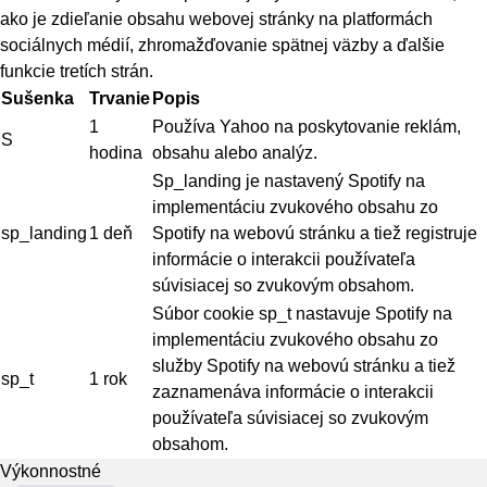
ako je zdieľanie obsahu webovej stránky na platformách
sociálnych médií, zhromažďovanie spätnej väzby a ďalšie
funkcie tretích strán.
Sušenka
Trvanie
Popis
1
Používa Yahoo na poskytovanie reklám,
S
hodina
obsahu alebo analýz.
Sp_landing je nastavený Spotify na
implementáciu zvukového obsahu zo
sp_landing
1 deň
Spotify na webovú stránku a tiež registruje
informácie o interakcii používateľa
súvisiacej so zvukovým obsahom.
Súbor cookie sp_t nastavuje Spotify na
implementáciu zvukového obsahu zo
služby Spotify na webovú stránku a tiež
sp_t
1 rok
zaznamenáva informácie o interakcii
používateľa súvisiacej so zvukovým
obsahom.
Výkonnostné