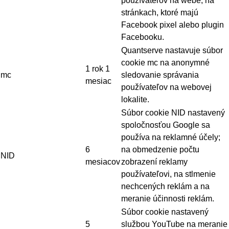
používateľov na webe, na
stránkach, ktoré majú
Facebook pixel alebo plugin
Facebooku.
Quantserve nastavuje súbor
cookie mc na anonymné
1 rok 1
mc
sledovanie správania
mesiac
používateľov na webovej
lokalite.
Súbor cookie NID nastavený
spoločnosťou Google sa
používa na reklamné účely;
6
na obmedzenie počtu
NID
mesiacov
zobrazení reklamy
používateľovi, na stlmenie
nechcených reklám a na
meranie účinnosti reklám.
Súbor cookie nastavený
5
službou YouTube na meranie