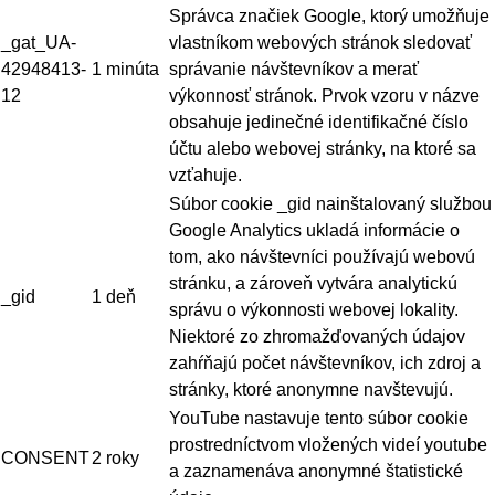
Správca značiek Google, ktorý umožňuje
_gat_UA-
vlastníkom webových stránok sledovať
42948413-
1 minúta
správanie návštevníkov a merať
12
výkonnosť stránok. Prvok vzoru v názve
obsahuje jedinečné identifikačné číslo
účtu alebo webovej stránky, na ktoré sa
vzťahuje.
Súbor cookie _gid nainštalovaný službou
Google Analytics ukladá informácie o
tom, ako návštevníci používajú webovú
stránku, a zároveň vytvára analytickú
_gid
1 deň
správu o výkonnosti webovej lokality.
Niektoré zo zhromažďovaných údajov
zahŕňajú počet návštevníkov, ich zdroj a
stránky, ktoré anonymne navštevujú.
YouTube nastavuje tento súbor cookie
prostredníctvom vložených videí youtube
CONSENT
2 roky
a zaznamenáva anonymné štatistické