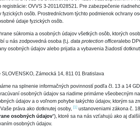
lo registrácie: OVVS 3-2011/028521. Pre zabezpečenie riadneho 
 fyzických osôb. Prostredníctvom týchto podmienok ochrany o
obné údaje fyzických osôb.
ne súkromia a osobných údajov všetkých osôb, ktorých osobné
bí u nás zodpovedná osoba (t.j.
data protection officer
alebo DPO
ny osobných údajov alebo prijatia a vybavenia žiadostí dotkn
 SLOVENSKO, Zámocká 14, 811 01 Bratislava
márne na splnenie informačných povinností podľa čl. 13 a 14 
spracúvaní osobných údajov sa riadime primárne všeobecným n
obných údajov a o voľnom pohybe takýchto údajov, ktorým sa z
[1]
aj Vaše práva ako dotknutej osoby,
ustanoveniami zákona č. 18
rane osobných údajov
“), ktoré sa na nás vzťahujú ako aj ďa
úvaním osobných údajov.