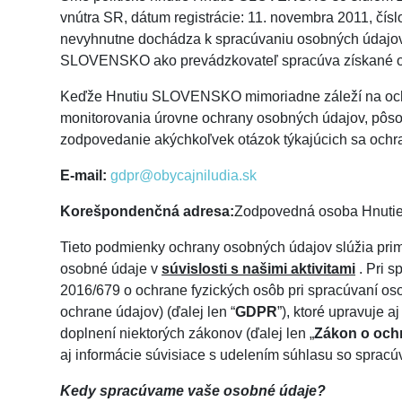
vnútra SR, dátum registrácie: 11. novembra 2011, čís
nevyhnutne dochádza k spracúvaniu osobných údajov
SLOVENSKO ako prevádzkovateľ spracúva získané os
Keďže Hnutiu SLOVENSKO mimoriadne záleží na ochra
monitorovania úrovne ochrany osobných údajov, pôso
zodpovedanie akýchkoľvek otázok týkajúcich sa ochra
E-mail:
gdpr@obycajniludia.sk
Korešpondenčná adresa:
Zodpovedná osoba Hnutie
Tieto podmienky ochrany osobných údajov slúžia pri
osobné údaje v
súvislosti s našimi aktivitami
. Pri 
2016/679 o ochrane fyzických osôb pri spracúvaní os
ochrane údajov) (ďalej len “
GDPR
”), ktoré upravuje 
doplnení niektorých zákonov (ďalej len „
Zákon o och
aj informácie súvisiace s udelením súhlasu so sprac
Kedy spracúvame vaše osobné údaje?