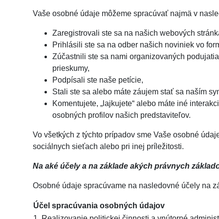
Vaše osobné údaje môžeme spracúvať najmä v nasle
Zaregistrovali ste sa na našich webových stránk
Prihlásili ste sa na odber našich noviniek vo for
Zúčastnili ste sa nami organizovaných podujati
prieskumy,
Podpísali ste naše petície,
Stali ste sa alebo máte záujem stať sa naším 
Komentujete, „lajkujete“ alebo máte iné interak
osobných profilov našich predstaviteľov.
Vo všetkých z týchto prípadov sme Vaše osobné údaje
sociálnych sieťach alebo pri inej príležitosti.
Na aké účely a na základe akých právnych zákla
Osobné údaje spracúvame na nasledovné účely na zá
Účel spracúvania osobných údajov
1. Realizovanie politickej činnosti a vnútorné adminis