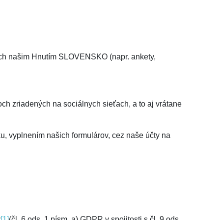
vaných našim Hnutím SLOVENSKO (napr. ankety,
ch zriadených na sociálnych sieťach, a to aj vrátane
u, vyplnením našich formulárov, cez naše účty na
y
[1]
(čl. 6 ods. 1 písm. a) GDPR v spojitosti s čl. 9 ods.