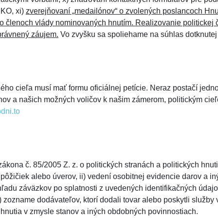
KO, xi)
zverejňovaní „medailónov“ o zvolených poslancoch Hnut
 o členoch vlády nominovaných hnutím. Realizovanie politickej č
rávnený záujem.
Vo zvyšku sa spoliehame na súhlas dotknutej 
ého cieľa musí mať formu oficiálnej petície. Neraz postačí jedn
nov a našich možných voličov k našim zámerom, politickým cieľ
dni.to
ákona č. 85/2005 Z. z. o politických stranách a politických hnu
pôžičiek alebo úverov, ii) vedení osobitnej evidencie darov a iný
ehľadu záväzkov po splatnosti z uvedených identifikačných údaj
 zozname dodávateľov, ktorí dodali tovar alebo poskytli služby v
nutia v zmysle stanov a iných obdobných povinnostiach.