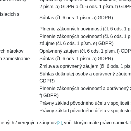
2 písm. a) GDPR a čl. 6 ods. 1 písm. f) GDP
isiacich s
Súhlas (čl. 6 ods. 1 písm. a) GDPR)
Plnenie zákonných povinností (čl. 6 ods. 1 
Plnenie zákonných povinností (čl. 6 ods. 1 
záujme (čl. 6 ods. 1 písm. e) GDPR)
ych nárokov
Oprávnený záujem (čl. 6 ods. 1 písm. f) GD
o zamestnanie
Súhlas (čl. 6 ods. 1 písm. a) GDPR)
Zmluva a oprávnený záujem (čl. 6 ods. 1 pís
Súhlas dotknutej osoby a oprávnený záujem (č
GDPR)
Plnenie zákonných povinností a oprávnený zá
f) GDPR)
Právny základ pôvodného účelu v spojitosti
Právny základ pôvodného účelu v spojitosti
vnených / verejných záujmov
[2]
, voči ktorým máte právo namietať