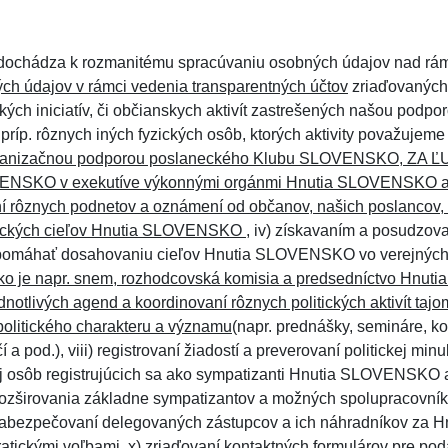
sti dochádza k rozmanitému spracúvaniu osobných údajov nad rám
ch údajov v rámci vedenia transparentných účtov
zriaďovaných 
ých iniciatív, či občianskych aktivít zastrešených našou podporo
príp. rôznych iných fyzických osôb, ktorých aktivity považujeme z
 organizačnou podporou poslaneckého Klubu SLOVENSKO, ZA Ľ
OVENSKO v exekutíve výkonnými orgánmi Hnutia SLOVENSKO 
í rôznych podnetov a oznámení od občanov, našich poslancov, a
litických cieľov Hnutia SLOVENSKO
, iv) získavaním a posudzova
apomáhať dosahovaniu cieľov Hnutia SLOVENSKO vo verejných 
ako je napr. snem, rozhodcovská komisia a predsedníctvo Hnu
dnotlivých agend a koordinovaní rôznych politických aktivít 
politického charakteru a významu
(napr. prednášky, semináre, ko
 a pod.), viii) registrovaní žiadostí a preverovaní politickej minu
osôb registrujúcich sa ako sympatizanti Hnutia SLOVENSKO a 
y rozširovania základne sympatizantov a možných spolupracovn
) zabezpečovaní delegovaných zástupcov a ich náhradníkov za
ickými voľbami, x) zriaďovaní kontaktných formulárov pre podá