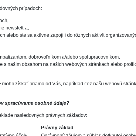
dovných prípadoch:
ach,
me newslettra,
ach alebo ste sa aktívne zapojili do rôznych aktivít organizo
sympatizantom, dobrovoľníkom a/alebo spolupracovníkom,
cie s našim obsahom na našich webových stránkach alebo profilo
 mohli získať priamo od Vás, napríklad cez našu webovú stránk
dov spracúvame osobné údaje?
klade nasledovných právnych základov:
Právny základ
tratívne účely
Oprávnený záujem a súhlas dotknutej osob