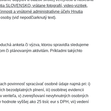
ia SLOVENSKO, vrátane fotografií, video-vizitiek,
innosti a vnútorné administratívne účely Hnutia
osoby (viď nepodčiarknutý text).
oduchá anketa či výzva, ktorou spravidla sledujeme
om či plánovaným aktivitám. Príkladmi takýchto
tiach povinnosť spracúvať osobné údaje najmä pri: i)
ch bezodplatných plnení, iii) osobitnej evidencii
ov veriteľa, v) zverejňovaní nevyhnutných osobných
 hodnote vyššej ako 25 tisíc eur s DPH, vii) vedení