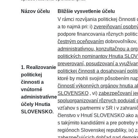
Názov účelu
Bližšie vysvetlenie účelu
V rámci rozvíjania politickej činno
a to najmä pri: i)
zverejňovaní osobný
podpore financovania rôznych politick
čestným oceňovaním
dobrovoľníkov, 
administratívnou, konzultačnou a
politických nominantov Hnutia SL
preverovaní, posudzovaní a využívan
1.
Realizovanie
politickej činnosti a dosahovaní po
politickej
ktoré by mohli svojim pôsobením n
činnosti a
činností výkonných orgánov hnutia 
vnútorné
SLOVENSKO
, vi)
zabezpečovaní je
administratívne
spoluorganizovaní rôznych podujatí 
účely Hnutia
vzťahov s partnermi v SR i v zahraničí
SLOVENSKO.
členstvo v Hnutí SLOVENSKO ako aj 
s takýmito kandidátmi a pre potreb
regiónoch Slovenskej republiky, ix
zabezpečujúcich dohľad nad demokrat