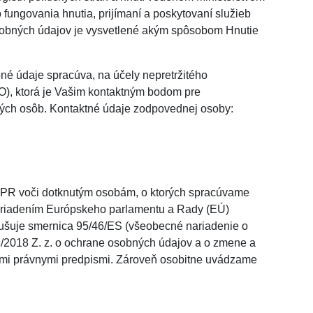
fungovania hnutia, prijímaní a poskytovaní služieb
sobných údajov je vysvetlené akým spôsobom Hnutie
 údaje spracúva, na účely nepretržitého
), ktorá je Vašim kontaktným bodom pre
utých osôb. Kontaktné údaje zodpovednej osoby:
GDPR voči dotknutým osobám, o ktorých spracúvame
ariadením Európskeho parlamentu a Rady (EÚ)
rušuje smernica 95/46/ES (všeobecné nariadenie o
/2018 Z. z. o ochrane osobných údajov a o zmene a
lšími právnymi predpismi. Zároveň osobitne uvádzame