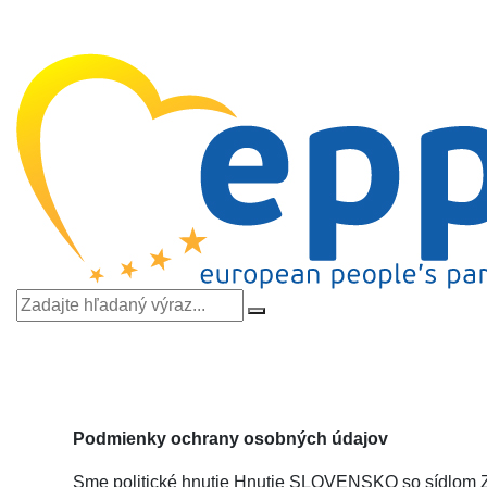
Podmienky ochrany osobných údajov
Sme politické hnutie Hnutie SLOVENSKO so sídlom Zám