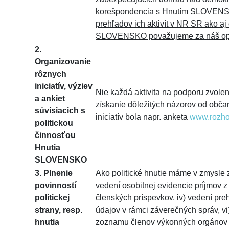
korešpondencia s Hnutím SLOVENS
prehľadov ich aktivít v NR SR ako aj
SLOVENSKO považujeme za náš op
2.
Organizovanie
rôznych
iniciatív, výziev
Nie každá aktivita na podporu zvolen
a ankiet
získanie dôležitých názorov od obča
súvisiacich s
iniciatív bola napr. anketa
www.rozho
politickou
činnosťou
Hnutia
SLOVENSKO
3.
Plnenie
Ako politické hnutie máme v zmysle z
povinností
vedení osobitnej evidencie príjmov z 
politickej
členských príspevkov, iv) vedení pr
strany, resp.
údajov v rámci záverečných správ, vi)
hnutia
zoznamu členov výkonných orgánov h