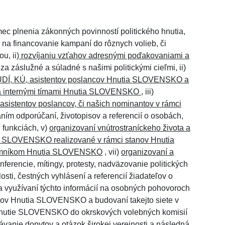
ec plnenia zákonných povinností politického hnutia,
na financovanie kampaní do rôznych volieb, či
u, ii)
rozvíjaniu vzťahov adresnými poďakovaniami a
a záslužné a súladné s našimi politickými cieľmi, ii)
UDÍ, KÚ, asistentov poslancov Hnutia SLOVENSKO a
a internými tímami Hnutia SLOVENSKO
, iii)
sistentov poslancov, či našich nominantov v rámci
ním odporúčaní, životopisov a referencií o osobách,
funkciách, v)
organizovaní vnútrostraníckeho života a
tia SLOVENSKO realizované v rámci stanov Hnutia
tajomníkom Hnutia SLOVENSKO
, vii)
organizovaní a
nferencie, mítingy, protesty, nadväzovanie politických
losti, čestných vyhlásení a referencií žiadateľov o
využívaní týchto informácií na osobných pohovoroch
íkov Hnutia SLOVENSKO a budovaní takejto siete v
 Hnutie SLOVENSKO do okrskových volebných komisií
vanie dopytov a otázok širokej verejnosti a následná