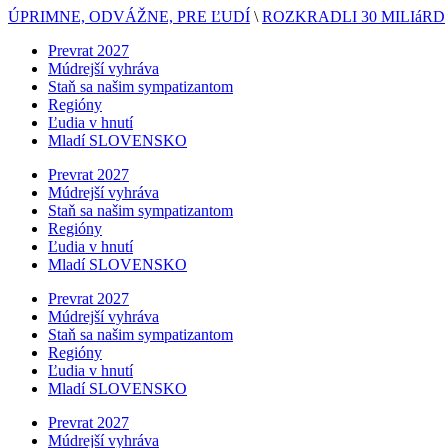
ÚPRIMNE, ODVÁŽNE, PRE ĽUDÍ
\
ROZKRADLI 30 MILIáRD
Prevrat 2027
Múdrejší vyhráva
Staň sa našim sympatizantom
Regióny
Ľudia v hnutí
Mladí SLOVENSKO
Prevrat 2027
Múdrejší vyhráva
Staň sa našim sympatizantom
Regióny
Ľudia v hnutí
Mladí SLOVENSKO
Prevrat 2027
Múdrejší vyhráva
Staň sa našim sympatizantom
Regióny
Ľudia v hnutí
Mladí SLOVENSKO
Prevrat 2027
Múdrejší vyhráva