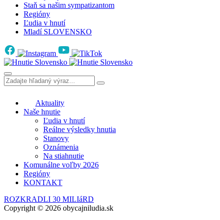
Staň sa našim sympatizantom
Regióny
Ľudia v hnutí
Mladí SLOVENSKO
Aktuality
Naše hnutie
Ľudia v hnutí
Reálne výsledky hnutia
Stanovy
Oznámenia
Na stiahnutie
Komunálne voľby 2026
Regióny
KONTAKT
ROZKRADLI 30 MILIáRD
Copyright © 2026 obycajniludia.sk