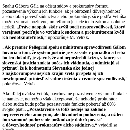
Snahu Gábora Gála na očistu súdov a prokuratúry formou
pozastavenia výkonu ich funkcie, ak je ohrozená dôveryhodnosť
alebo dobrá povesť súdnictva alebo prokuratúry, síce podľa Vetráka
možno vnímať pozitívne, no reformu justície tento zákon absolútne
nerieši.
„Práve naopak, skôr zvýši pocit nespravodlivosti, ktorý
verejnosť pociťuje vo vzťahu k sudcom a prokurátorom kvôli
ich nedotknuteľnosti,“
upozorňuje M. Vetrák.
„Ak premiér Pellegrini spolu s ministrom spravodlivosti Gálom
hovoria o tom, že systém justície je v zásade v poriadku a treba
ho len doladiť, je zjavné, že ani nepostrehli krízu, v ktorej sa
slovenská justícia zmieta počas ich vládnutia, a odmietajú si
priznať, že k hodnoteniu Slovenska ako jednej
z najskorumpovanejších krajín sveta prispela aj ich
neschopnosť priniesť zásadné riešenia v rezorte spravodlivosti,“
pokračoval Vetrák.
Ako ďalej uvádza Vetrák, navrhované pozastavenie výkonu funkcie
je namieste, nemožno však akceptovať, že nehodný prokurátor
alebo sudca bude počas pozastavenia funkcie poberať až 80%
svojho platu.
„Pozastavenie sa totiž nedeje na základe
neprevereného anonymu, ale dôvodného podozrenia, a už len
toto samotné podozrenie poškodzuje dobrú povesť
a dôveryhodnosť prokuratúry alebo súdnictva,“
vyjadril sa