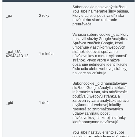
Súbor cookie nastavený službou
YouTube na meranie šírky pásma,
_ga
2 roky
ktorý určuje, či používateľ získa
nové alebo staré rozhranie
prehrávača.
Variácia súboru cookie _gat, ktorý
nastavili služby Google Analytics a
Správca značiek Google, ktorý
umožňuje vlastníkom webových
_gat_UA-
stránok sledovať správanie
1 minúta
42948413-12
návštevníkov a merať výkonnosť
stránok. Prvok vzoru v názve
obsahuje jedinečné identifikačné
číslo účtu alebo webovej stránky,
na ktoré sa vzťahuje.
Súbor cookie _gid nainštalovaný
službou Google Analytics ukladá
informácie o tom, ako návštevníci
používajú webovú stránku, a
zároveň vytvára analytickú správu
_gid
1 deň
o výkonnosti webovej lokality.
Niektoré zo zhromažďovaných
údajov zahŕňajú počet
návštevníkov, ich zdroj a stránky,
ktoré anonymne navštevujú.
YouTube nastavuje tento súbor
cookie prostredníctvom vložených