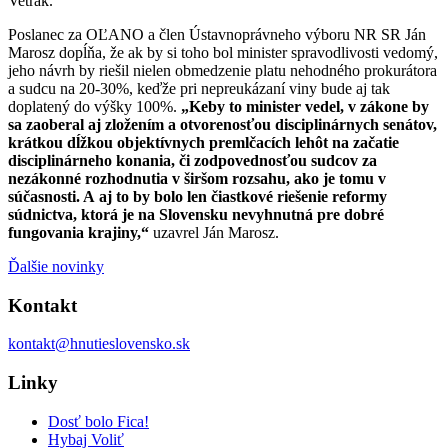
Vetrák.
Poslanec za OĽANO a člen Ústavnoprávneho výboru NR SR Ján
Marosz dopĺňa, že ak by si toho bol minister spravodlivosti vedomý,
jeho návrh by riešil nielen obmedzenie platu nehodného prokurátora
a sudcu na 20-30%, keďže pri nepreukázaní viny bude aj tak
doplatený do výšky 100%.
„Keby to minister vedel, v zákone by
sa zaoberal aj zložením a otvorenosťou disciplinárnych senátov,
krátkou dĺžkou objektívnych premlčacích lehôt na začatie
disciplinárneho konania, či zodpovednosťou sudcov za
nezákonné rozhodnutia v širšom rozsahu, ako je tomu v
súčasnosti. A aj to by bolo len čiastkové riešenie reformy
súdnictva, ktorá je na Slovensku nevyhnutná pre dobré
fungovania krajiny,“
uzavrel Ján Marosz.
Ďalšie novinky
Kontakt
kontakt@hnutieslovensko.sk
Linky
Dosť bolo Fica!
Hybaj Voliť