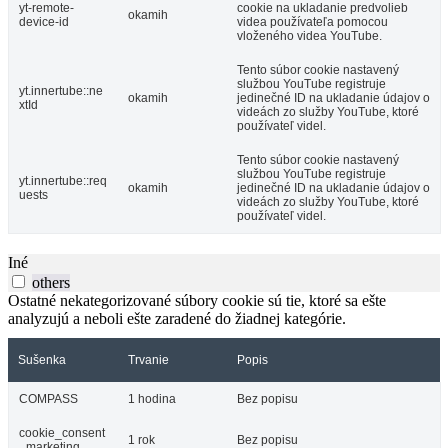
yt-remote-
cookie na ukladanie predvolieb
okamih
device-id
videa používateľa pomocou
vloženého videa YouTube.
Tento súbor cookie nastavený
službou YouTube registruje
yt.innertube::ne
okamih
jedinečné ID na ukladanie údajov o
xtId
videách zo služby YouTube, ktoré
používateľ videl.
Tento súbor cookie nastavený
službou YouTube registruje
yt.innertube::req
okamih
jedinečné ID na ukladanie údajov o
uests
videách zo služby YouTube, ktoré
používateľ videl.
Iné
others
Ostatné nekategorizované súbory cookie sú tie, ktoré sa ešte
analyzujú a neboli ešte zaradené do žiadnej kategórie.
Sušenka
Trvanie
Popis
COMPASS
1 hodina
Bez popisu
cookie_consent
1 rok
Bez popisu
_marketing