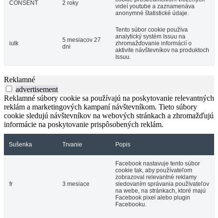
CONSENT
2 roky
videí youtube a zaznamenáva
anonymné štatistické údaje.
Tento súbor cookie používa
analytický systém Issuu na
5 mesiacov 27
iutk
zhromažďovanie informácií o
dni
aktivite návštevníkov na produktoch
Issuu.
Reklamné
advertisement
Reklamné súbory cookie sa používajú na poskytovanie relevantných
reklám a marketingových kampaní návštevníkom. Tieto súbory
cookie sledujú návštevníkov na webových stránkach a zhromažďujú
informácie na poskytovanie prispôsobených reklám.
Sušenka
Trvanie
Popis
Facebook nastavuje tento súbor
cookie tak, aby používateľom
zobrazoval relevantné reklamy
fr
3 mesiace
sledovaním správania používateľov
na webe, na stránkach, ktoré majú
Facebook pixel alebo plugin
Facebooku.