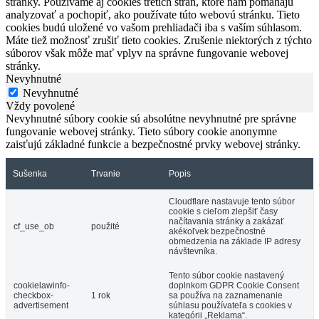
stránky. Používame aj cookies tretích strán, ktoré nám pomáhajú
analyzovať a pochopiť, ako používate túto webovú stránku. Tieto
cookies budú uložené vo vašom prehliadači iba s vaším súhlasom.
Máte tiež možnosť zrušiť tieto cookies. Zrušenie niektorých z týchto
súborov však môže mať vplyv na správne fungovanie webovej
stránky.
Nevyhnutné
Nevyhnutné
Vždy povolené
Nevyhnutné súbory cookie sú absolútne nevyhnutné pre správne
fungovanie webovej stránky. Tieto súbory cookie anonymne
zaisťujú základné funkcie a bezpečnostné prvky webovej stránky.
Sušenka
Trvanie
Popis
Cloudflare nastavuje tento súbor
cookie s cieľom zlepšiť časy
načítavania stránky a zakázať
cf_use_ob
použité
akékoľvek bezpečnostné
obmedzenia na základe IP adresy
návštevníka.
Tento súbor cookie nastavený
cookielawinfo-
doplnkom GDPR Cookie Consent
checkbox-
1 rok
sa používa na zaznamenanie
advertisement
súhlasu používateľa s cookies v
kategórii „Reklama“.