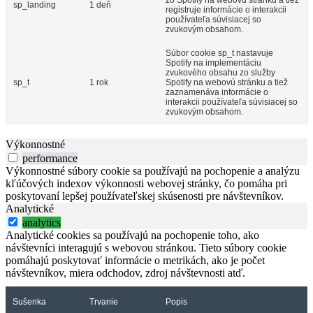
zo Spotify na webovú stránku a tiež
sp_landing
1 deň
registruje informácie o interakcii
používateľa súvisiacej so
zvukovým obsahom.
Súbor cookie sp_t nastavuje
Spotify na implementáciu
zvukového obsahu zo služby
sp_t
1 rok
Spotify na webovú stránku a tiež
zaznamenáva informácie o
interakcii používateľa súvisiacej so
zvukovým obsahom.
Výkonnostné
performance
Výkonnostné súbory cookie sa používajú na pochopenie a analýzu
kľúčových indexov výkonnosti webovej stránky, čo pomáha pri
poskytovaní lepšej používateľskej skúsenosti pre návštevníkov.
Analytické
analytics
Analytické cookies sa používajú na pochopenie toho, ako
návštevníci interagujú s webovou stránkou. Tieto súbory cookie
pomáhajú poskytovať informácie o metrikách, ako je počet
návštevníkov, miera odchodov, zdroj návštevnosti atď.
Sušenka
Trvanie
Popis