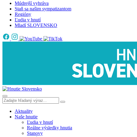
Múdrejší vyhráva
Staň sa našim sympatizantom
Regióny
Ľudia v hnutí
Mladí SLOVENSKO
Aktuality
Naše hnutie
Ľudia v hnutí
Reálne výsledky hnutia
Stanovy