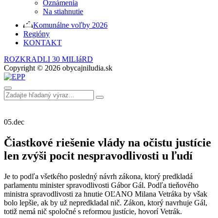
Oznámenia
Na stiahnutie
Komunálne voľby 2026
Regióny
KONTAKT
ROZKRADLI 30 MILIáRD
Copyright © 2026 obycajniludia.sk
05.
dec
Čiastkové riešenie vlády na očistu justície
len zvýši pocit nespravodlivosti u ľudí
Je to podľa všetkého posledný návrh zákona, ktorý predkladá
parlamentu minister spravodlivosti Gábor Gál. Podľa tieňového
ministra spravodlivosti za hnutie OĽANO Milana Vetráka by však
bolo lepšie, ak by už nepredkladal nič. Zákon, ktorý navrhuje Gál,
totiž nemá nič spoločné s reformou justície, hovorí Vetrák.