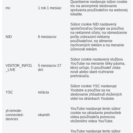
Quantserve nastavuje súbor cookie
mc na anonymné sledovanie
mc
1 rok 1 mesiac
správania používateľov na webovej
lokalite.
Súbor cookie NID nastavený
spoločnosťou Google sa používa
na reklamné účely; na obmedzenie
NID
6 mesiacov
počtu zobrazení reklamy
používateľovi, na stlmenie
nechcených reklám a na meranie
účinnosti reklám.
Súbor cookie nastavený službou
YouTube na meranie šírky pásma,
VISITOR_INFO1
5 mesiacov 27
ktorý určuje, či používateľ získa
_LIVE
dní
nové alebo staré rozhranie
prehrávača.
Súbor cookie YSC nastavuje
Youtube a používa sa na
YSC
relácia
sledovanie zhliadnutí vložených
videí na stránkach Youtube.
YouTube nastavuje tento súbor
yt-remote-
cookie na ukladanie predvolieb
connected-
okamih
videa používateľa pomocou
devices
vloženého videa YouTube.
YouTube nastavuje tento súbor