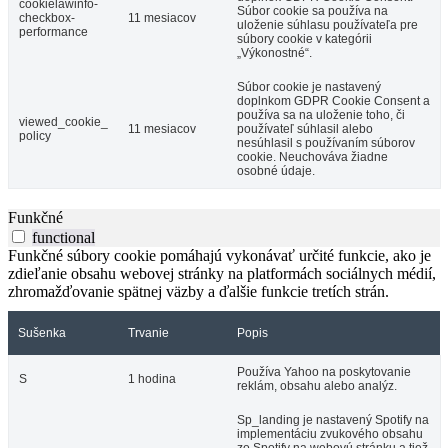
cookielawinfo-
Súbor cookie sa používa na
checkbox-
11 mesiacov
uloženie súhlasu používateľa pre
performance
súbory cookie v kategórii
„Výkonostné“.
Súbor cookie je nastavený
doplnkom GDPR Cookie Consent a
používa sa na uloženie toho, či
viewed_cookie_
11 mesiacov
používateľ súhlasil alebo
policy
nesúhlasil s používaním súborov
cookie. Neuchováva žiadne
osobné údaje.
Funkčné
functional
Funkčné súbory cookie pomáhajú vykonávať určité funkcie, ako je
zdieľanie obsahu webovej stránky na platformách sociálnych médií,
zhromažďovanie spätnej väzby a ďalšie funkcie tretích strán.
Sušenka
Trvanie
Popis
Používa Yahoo na poskytovanie
S
1 hodina
reklám, obsahu alebo analýz.
Sp_landing je nastavený Spotify na
implementáciu zvukového obsahu