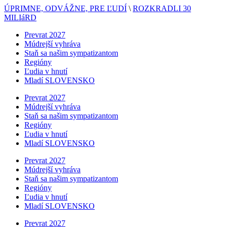
ÚPRIMNE, ODVÁŽNE, PRE ĽUDÍ
\
ROZKRADLI 30
MILIáRD
Prevrat 2027
Múdrejší vyhráva
Staň sa našim sympatizantom
Regióny
Ľudia v hnutí
Mladí SLOVENSKO
Prevrat 2027
Múdrejší vyhráva
Staň sa našim sympatizantom
Regióny
Ľudia v hnutí
Mladí SLOVENSKO
Prevrat 2027
Múdrejší vyhráva
Staň sa našim sympatizantom
Regióny
Ľudia v hnutí
Mladí SLOVENSKO
Prevrat 2027