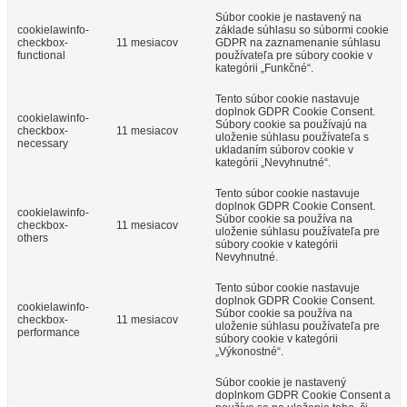
Súbor cookie je nastavený na
cookielawinfo-
základe súhlasu so súbormi cookie
checkbox-
11 mesiacov
GDPR na zaznamenanie súhlasu
functional
používateľa pre súbory cookie v
kategórii „Funkčné“.
Tento súbor cookie nastavuje
doplnok GDPR Cookie Consent.
cookielawinfo-
Súbory cookie sa používajú na
checkbox-
11 mesiacov
uloženie súhlasu používateľa s
necessary
ukladaním súborov cookie v
kategórii „Nevyhnutné“.
Tento súbor cookie nastavuje
doplnok GDPR Cookie Consent.
cookielawinfo-
Súbor cookie sa používa na
checkbox-
11 mesiacov
uloženie súhlasu používateľa pre
others
súbory cookie v kategórii
Nevyhnutné.
Tento súbor cookie nastavuje
doplnok GDPR Cookie Consent.
cookielawinfo-
Súbor cookie sa používa na
checkbox-
11 mesiacov
uloženie súhlasu používateľa pre
performance
súbory cookie v kategórii
„Výkonostné“.
Súbor cookie je nastavený
doplnkom GDPR Cookie Consent a