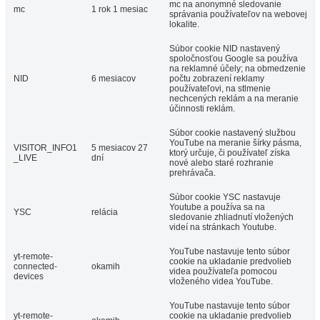
mc na anonymné sledovanie
mc
1 rok 1 mesiac
správania používateľov na webovej
lokalite.
Súbor cookie NID nastavený
spoločnosťou Google sa používa
na reklamné účely; na obmedzenie
NID
6 mesiacov
počtu zobrazení reklamy
používateľovi, na stlmenie
nechcených reklám a na meranie
účinnosti reklám.
Súbor cookie nastavený službou
YouTube na meranie šírky pásma,
VISITOR_INFO1
5 mesiacov 27
ktorý určuje, či používateľ získa
_LIVE
dní
nové alebo staré rozhranie
prehrávača.
Súbor cookie YSC nastavuje
Youtube a používa sa na
YSC
relácia
sledovanie zhliadnutí vložených
videí na stránkach Youtube.
YouTube nastavuje tento súbor
yt-remote-
cookie na ukladanie predvolieb
connected-
okamih
videa používateľa pomocou
devices
vloženého videa YouTube.
YouTube nastavuje tento súbor
yt-remote-
cookie na ukladanie predvolieb