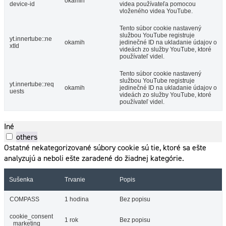
okamih
device-id
videa používateľa pomocou
vloženého videa YouTube.
Tento súbor cookie nastavený
službou YouTube registruje
yt.innertube::ne
okamih
jedinečné ID na ukladanie údajov o
xtId
videách zo služby YouTube, ktoré
používateľ videl.
Tento súbor cookie nastavený
službou YouTube registruje
yt.innertube::req
okamih
jedinečné ID na ukladanie údajov o
uests
videách zo služby YouTube, ktoré
používateľ videl.
Iné
others
Ostatné nekategorizované súbory cookie sú tie, ktoré sa ešte
analyzujú a neboli ešte zaradené do žiadnej kategórie.
Sušenka
Trvanie
Popis
COMPASS
1 hodina
Bez popisu
cookie_consent
1 rok
Bez popisu
_marketing