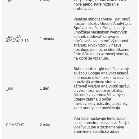
_ga
2 roky
ktorý určuje, či používateľ získa
nové alebo staré rozhranie
prehrávača.
Variácia súboru cookie _gat, ktorý
nastavili služby Google Analytics a
Správca značiek Google, ktorý
umožňuje vlastníkom webových
_gat_UA-
stránok sledovať správanie
1 minúta
42948413-12
návštevníkov a merať výkonnosť
stránok. Prvok vzoru v názve
obsahuje jedinečné identifikačné
číslo účtu alebo webovej stránky,
na ktoré sa vzťahuje.
Súbor cookie _gid nainštalovaný
službou Google Analytics ukladá
informácie o tom, ako návštevníci
používajú webovú stránku, a
zároveň vytvára analytickú správu
_gid
1 deň
o výkonnosti webovej lokality.
Niektoré zo zhromažďovaných
údajov zahŕňajú počet
návštevníkov, ich zdroj a stránky,
ktoré anonymne navštevujú.
YouTube nastavuje tento súbor
cookie prostredníctvom vložených
CONSENT
2 roky
videí youtube a zaznamenáva
anonymné štatistické údaje.