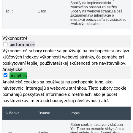
Spotify na implementáciu
zvukového obsahu zo služby
sp_t
1 rok
Spotify na webovú stránku a tiež
zaznamenáva informácie o
interakcii používateľa súvisiacej so
zvukovým obsahom.
Výkonnostné
performance
Výkonnostné súbory cookie sa používajú na pochopenie a analýzu
kľúčových indexov výkonnosti webovej stránky, čo pomáha pri
poskytovaní lepšej používateľskej skúsenosti pre návštevníkov.
Analytické
analytics
Analytické cookies sa používajú na pochopenie toho, ako
návštevníci interagujú s webovou stránkou. Tieto súbory cookie
pomáhajú poskytovať informácie o metrikách, ako je počet
návštevníkov, miera odchodov, zdroj návštevnosti atď.
Sušenka
Trvanie
Popis
Súbor cookie nastavený službou
YouTube na meranie šírky pásma,