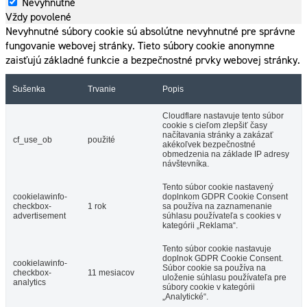
Nevyhnutné
Vždy povolené
Nevyhnutné súbory cookie sú absolútne nevyhnutné pre správne
fungovanie webovej stránky. Tieto súbory cookie anonymne
zaisťujú základné funkcie a bezpečnostné prvky webovej stránky.
Sušenka
Trvanie
Popis
Cloudflare nastavuje tento súbor
cookie s cieľom zlepšiť časy
načítavania stránky a zakázať
cf_use_ob
použité
akékoľvek bezpečnostné
obmedzenia na základe IP adresy
návštevníka.
Tento súbor cookie nastavený
cookielawinfo-
doplnkom GDPR Cookie Consent
checkbox-
1 rok
sa používa na zaznamenanie
advertisement
súhlasu používateľa s cookies v
kategórii „Reklama“.
Tento súbor cookie nastavuje
doplnok GDPR Cookie Consent.
cookielawinfo-
Súbor cookie sa používa na
checkbox-
11 mesiacov
uloženie súhlasu používateľa pre
analytics
súbory cookie v kategórii
„Analytické“.