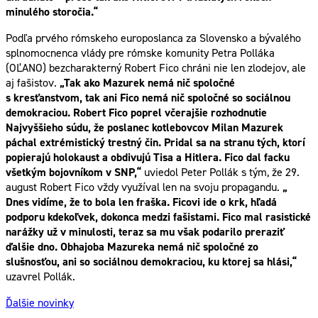
minulého storočia.“
Podľa prvého rómskeho europoslanca za Slovensko a bývalého
splnomocnenca vlády pre rómske komunity Petra Polláka
(OĽANO) bezcharakterný Robert Fico chráni nie len zlodejov, ale
aj fašistov.
„Tak ako Mazurek nemá nič spoločné
s kresťanstvom, tak ani Fico nemá nič spoločné so sociálnou
demokraciou. Robert Fico poprel včerajšie rozhodnutie
Najvyššieho súdu, že poslanec kotlebovcov Milan Mazurek
páchal extrémistický trestný čin. Pridal sa na stranu tých, ktorí
popierajú holokaust a obdivujú Tisa a Hitlera. Fico dal facku
všetkým bojovníkom v SNP,“
uviedol Peter Pollák s tým, že 29.
august Robert Fico vždy využíval len na svoju propagandu.
„
Dnes vidíme, že to bola len fraška. Ficovi ide o krk, hľadá
podporu kdekoľvek, dokonca medzi fašistami. Fico mal rasistické
narážky už v minulosti, teraz sa mu však podarilo preraziť
ďalšie dno. Obhajoba Mazureka nemá nič spoločné zo
slušnosťou, ani so sociálnou demokraciou, ku ktorej sa hlási,“
uzavrel Pollák.
Ďalšie novinky