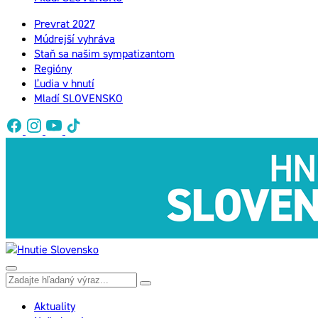
Prevrat 2027
Múdrejší vyhráva
Staň sa našim sympatizantom
Regióny
Ľudia v hnutí
Mladí SLOVENSKO
Aktuality