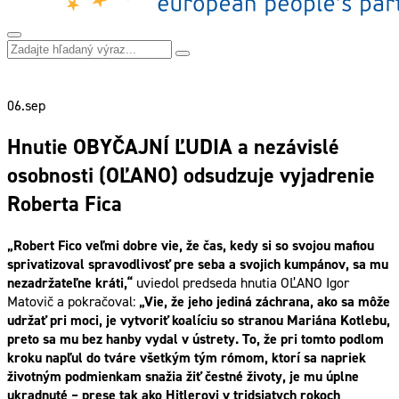
06.
sep
Hnutie OBYČAJNÍ ĽUDIA a nezávislé
osobnosti (OĽANO) odsudzuje vyjadrenie
Roberta Fica
„Robert Fico veľmi dobre vie, že čas, kedy si so svojou mafiou
sprivatizoval spravodlivosť pre seba a svojich kumpánov, sa mu
nezadržateľne kráti,“
uviedol predseda hnutia OĽANO Igor
Matovič a pokračoval:
„Vie, že jeho jediná záchrana, ako sa môže
udržať pri moci, je vytvoriť koalíciu so stranou Mariána Kotlebu,
preto sa mu bez hanby vydal v ústrety. To, že pri tomto podlom
kroku napľul do tváre všetkým tým rómom, ktorí sa napriek
životným podmienkam snažia žiť čestné životy, je mu úplne
ukradnuté – prese tak ako Hitlerovi v tridsiatych rokoch