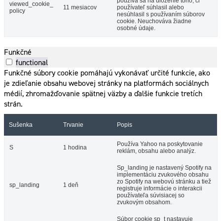
používa sa na uloženie toho, či
viewed_cookie_
11 mesiacov
používateľ súhlasil alebo
policy
nesúhlasil s používaním súborov
cookie. Neuchováva žiadne
osobné údaje.
Funkčné
functional
Funkčné súbory cookie pomáhajú vykonávať určité funkcie, ako
je zdieľanie obsahu webovej stránky na platformách sociálnych
médií, zhromažďovanie spätnej väzby a ďalšie funkcie tretích
strán.
Sušenka
Trvanie
Popis
Používa Yahoo na poskytovanie
S
1 hodina
reklám, obsahu alebo analýz.
Sp_landing je nastavený Spotify na
implementáciu zvukového obsahu
zo Spotify na webovú stránku a tiež
sp_landing
1 deň
registruje informácie o interakcii
používateľa súvisiacej so
zvukovým obsahom.
Súbor cookie sp_t nastavuje