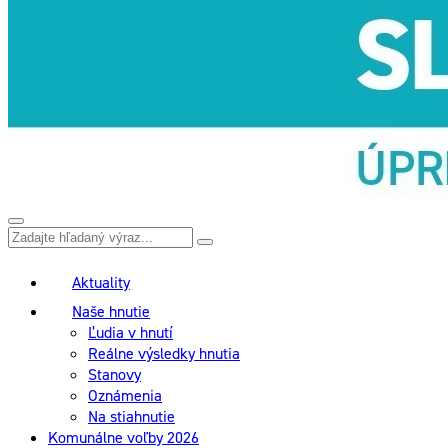
Aktuality
Naše hnutie
Ľudia v hnutí
Reálne výsledky hnutia
Stanovy
Oznámenia
Na stiahnutie
Komunálne voľby 2026