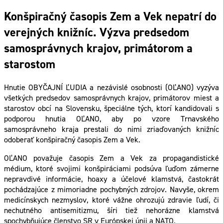
Konšpiračný časopis Zem a Vek nepatrí do
verejných knižníc. Výzva predsedom
samosprávnych krajov, primátorom a
starostom
Hnutie OBYČAJNÍ ĽUDIA a nezávislé osobnosti (OĽANO) vyzýva
všetkých predsedov samosprávnych krajov, primátorov miest a
starostov obcí na Slovensku, špeciálne tých, ktorí kandidovali s
podporou hnutia OĽANO, aby po vzore Trnavského
samosprávneho kraja prestali do nimi zriaďovaných knižníc
odoberať konšpiračný časopis Zem a Vek.
OĽANO považuje časopis Zem a Vek za propagandistické
médium, ktoré svojimi konšpiráciami podsúva ľuďom zámerne
nepravdivé informácie, hoaxy a účelové klamstvá, častokrát
pochádzajúce z mimoriadne pochybných zdrojov. Navyše, okrem
medicínskych nezmyslov, ktoré vážne ohrozujú zdravie ľudí, či
nechutného antisemitizmu, šíri tiež nehorázne klamstvá
spochybňujúce členstvo SR v Európskej únii a NATO.