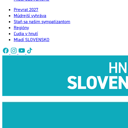
Prevrat 2027
Múdrejší vyhráva
Staň sa našim sympatizantom
Regióny
Ľudia v hnutí
Mladí SLOVENSKO