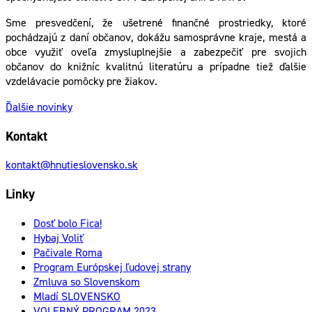
Sme presvedčení, že ušetrené finančné prostriedky, ktoré
pochádzajú z daní občanov, dokážu samosprávne kraje, mestá a
obce využiť oveľa zmysluplnejšie a zabezpečiť pre svojich
občanov do knižníc kvalitnú literatúru a prípadne tiež ďalšie
vzdelávacie pomôcky pre žiakov.
Ďalšie novinky
Kontakt
kontakt@hnutieslovensko.sk
Linky
Dosť bolo Fica!
Hybaj Voliť
Pačivale Roma
Program Európskej ľudovej strany
Zmluva so Slovenskom
Mladí SLOVENSKO
VOLEBNÝ PROGRAM 2023