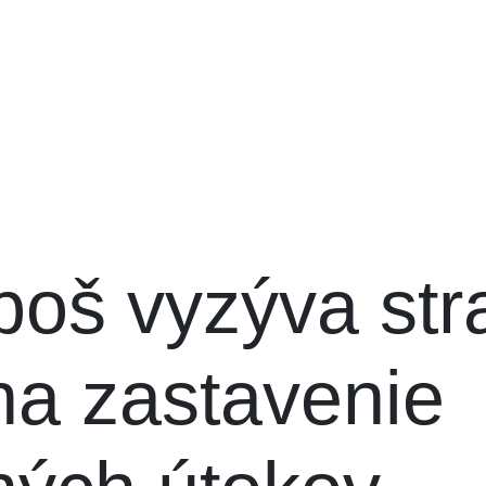
poš vyzýva str
a zastavenie