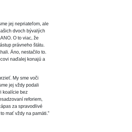
me jej nepriateľom, ale
našich dvoch bývalých
ĽANO. O to viac, že
ástup právneho štátu.
li. Áno, nestačilo to.
icovi naďalej konajú a
mrzieť. My sme voči
sme jej vždy podali
 koalície bez
esadzovaní reforiem,
 zápas za spravodlivé
 to mať vždy na pamäti.”