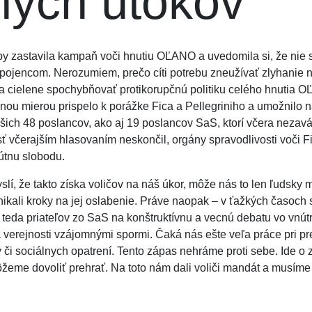
ných útokov
y zastavila kampaň voči hnutiu OĽANO a uvedomila si, že nie s
pojencom. Nerozumiem, prečo cíti potrebu zneužívať zlyhanie 
a cielene spochybňovať protikorupčnú politiku celého hnutia O
nou mierou prispelo k porážke Fica a Pellegriniho a umožnilo n
ich 48 poslancov, ako aj 19 poslancov SaS, ktorí včera nezaváha
ť včerajším hlasovaním neskončil, orgány spravodlivosti voči F
útnu slobodu.
slí, že takto získa voličov na náš úkor, môže nás to len ľudsky 
kali kroky na jej oslabenie. Práve naopak – v ťažkých časoch 
eda priateľov zo SaS na konštruktívnu a vecnú debatu vo vnútri
verejnosti vzájomnými spormi. Čaká nás ešte veľa práce pri pr
vy či sociálnych opatrení. Tento zápas nehráme proti sebe. Ide o
žeme dovoliť prehrať. Na toto nám dali voliči mandát a musíme