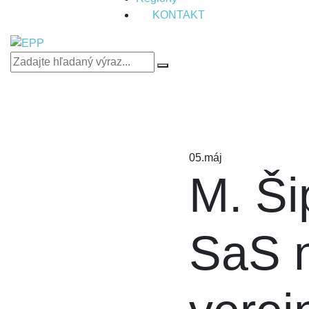
KONTAKT
05.
máj
M. Ši
SaS n