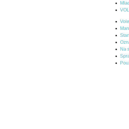
Mla
VO
Vol
Man
Sta
Ozn
Na s
Spr
Použ