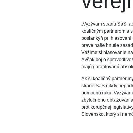
verej
„Vyzývam stranu SaS, ab
koaličným partnerom a s
poslankýň pri hlasovaní 
práve naše hnutie zásad
Vážime si hlasovanie naš
Avšak boj o spravodlivos
majú garantovanú absol
Ak si koaličný partner my
strane SaS nikdy nepodni
pomocnú ruku. Vyzývam t
zbytočného obťažovania 
protikorupčnej legislatí
Slovensko, ktorý si nemô