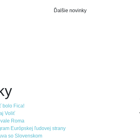
Ďalšie novinky
ky
 bolo Fica!
j Voliť
ivale Roma
ram Európskej ľudovej strany
uva so Slovenskom