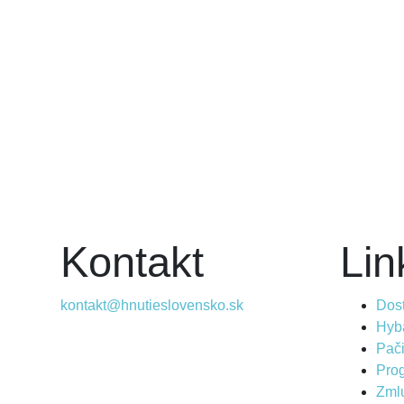
Kontakt
Lin
kontakt@hnutieslovensko.sk
Dosť
Hyba
Pač
Prog
Zml