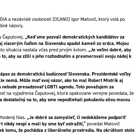
IA a nezávislé osobnosti (OĽANO) Igor Matovič, ktorý volá po
obné názory.
ny Čaputovej.
„Keď sme pozvali demokratických kandidátov za
e aj viacerým ľuďom na Slovensku spadol kameň zo srdca.
Mojou
táto situácia nastala včas pred prvým kolom.
„Je veľmi dobré, aby
to, aby sa zžili s jeho rozhodnutím a presmerovali svoju nádej k
ápas za demokratickú budúcnosť Slovenska. Prezidentské voľby
ncie nemá. Môže mať svoj názor, ako ho mal Robert Mistrík aj
tka nebude presadzovať LGBTI agendu.
Toto považujem za
nosť na vyjadrenia Čaputovej, ktorá opakovane verejne povedala, že
a dostatočný na to, aby sme nepodliehali pokušeniu silou mocou
vyhodený hlas.
„Je dobré sa zamyslieť, či nedokážeme podporiť
t nikdy nespí a mali by sme byť ostražití,“
povedal Matovič
k tomu, že pochádza z liberálneho prostredia. Na okrúhlom stole