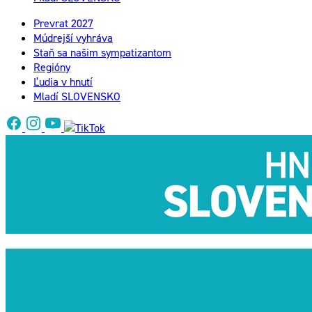
Prevrat 2027
Múdrejší vyhráva
Staň sa našim sympatizantom
Regióny
Ľudia v hnutí
Mladí SLOVENSKO