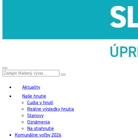
Aktuality
Naše hnutie
Ľudia v hnutí
Reálne výsledky hnutia
Stanovy
Oznámenia
Na stiahnutie
Komunálne voľby 2026