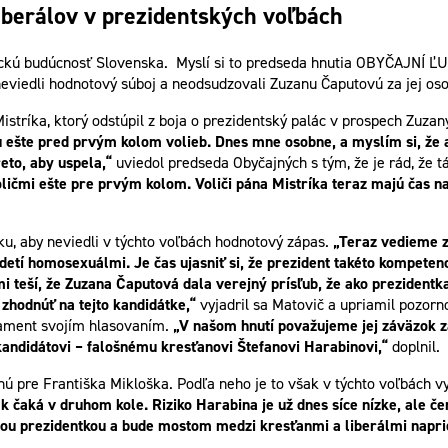
iberálov v prezidentských voľbách
ckú budúcnosť Slovenska. Myslí si to predseda hnutia OBYČAJNÍ ĽUD
 neviedli hodnotový súboj a neodsudzovali Zuzanu Čaputovú za jej os
stríka, ktorý odstúpil z boja o prezidentský palác v prospech Zuza
iu ešte pred prvým kolom volieb. Dnes mne osobne, a myslím si, ž
eto, aby uspela,“
uviedol predseda Obyčajných s tým, že je rád, že 
ičmi ešte pre prvým kolom. Voliči pána Mistríka teraz majú čas na 
u, aby neviedli v týchto voľbách hodnotový zápas.
„Teraz vedieme z
 detí homosexuálmi. Je čas ujasniť si, že prezident takéto kompete
i teší, že Zuzana Čaputová dala verejný prísľub, že ako preziden
 zhodnúť na tejto kandidátke,“
vyjadril sa Matovič a upriamil pozor
lament svojím hlasovaním.
„V našom hnutí považujeme jej záväzok z
 kandidátovi – falošnému kresťanovi Štefanovi Harabinovi,“
doplnil.
dnú pre Františka Mikloška. Podľa neho je to však v týchto voľbách 
 čaká v druhom kole. Riziko Harabina je už dnes síce nízke, ale čer
ou prezidentkou a bude mostom medzi kresťanmi a liberálmi naprie