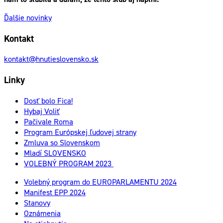
Ďalšie novinky
Kontakt
kontakt@hnutieslovensko.sk
Linky
Dosť bolo Fica!
Hybaj Voliť
Pačivale Roma
Program Európskej ľudovej strany
Zmluva so Slovenskom
Mladí SLOVENSKO
VOLEBNÝ PROGRAM 2023
Volebný program do EUROPARLAMENTU 2024
Manifest EPP 2024
Stanovy
Oznámenia