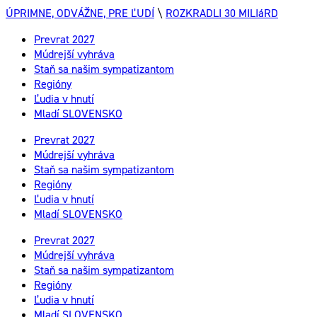
ÚPRIMNE, ODVÁŽNE, PRE ĽUDÍ
\
ROZKRADLI 30 MILIáRD
Prevrat 2027
Múdrejší vyhráva
Staň sa našim sympatizantom
Regióny
Ľudia v hnutí
Mladí SLOVENSKO
Prevrat 2027
Múdrejší vyhráva
Staň sa našim sympatizantom
Regióny
Ľudia v hnutí
Mladí SLOVENSKO
Prevrat 2027
Múdrejší vyhráva
Staň sa našim sympatizantom
Regióny
Ľudia v hnutí
Mladí SLOVENSKO