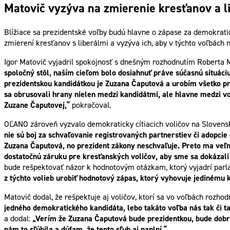
Matovič vyzýva na zmierenie kresťanov a l
Blížiace sa prezidentské voľby budú hlavne o zápase za demokrati
zmierení kresťanov s liberálmi a vyzýva ich, aby v týchto voľbách
Igor Matovič vyjadril spokojnosť s dnešným rozhodnutím Roberta Mi
spoločný stôl, naším cieľom bolo dosiahnuť práve súčasnú situác
prezidentskou kandidátkou je Zuzana Čaputová a urobím všetko pr
sa obrusovali hrany nielen medzi kandidátmi, ale hlavne medzi vol
Zuzane Čaputovej,“
pokračoval.
OĽANO zároveň vyzvalo demokraticky cítiacich voličov na Slovensk
nie sú boj za schvaľovanie registrovaných partnerstiev či adopcie
Zuzana Čaputová, no prezident zákony neschvaľuje. Preto ma veľm
dostatočnú záruku pre kresťanských voličov, aby sme sa dokázali
bude rešpektovať názor k hodnotovým otázkam, ktorý vyjadrí par
z týchto volieb urobiť hodnotový zápas, ktorý vyhovuje jedinému
Matovič dodal, že rešpektuje aj voličov, ktorí sa vo voľbách rozho
jedného demokratického kandidáta, lebo takáto voľba nás tak či tak
a dodal:
„Verím že Zuzana Čaputová bude prezidentkou, bude dobr
nám to sľúbila a dúfam, že tento sľub aj naplní.“