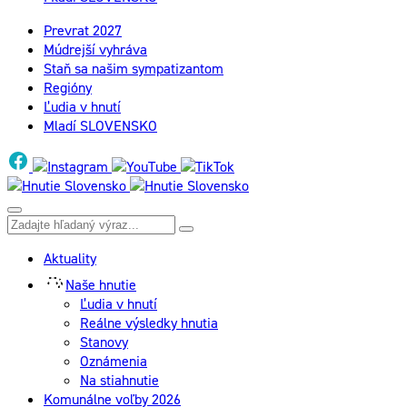
Prevrat 2027
Múdrejší vyhráva
Staň sa našim sympatizantom
Regióny
Ľudia v hnutí
Mladí SLOVENSKO
Aktuality
Naše hnutie
Ľudia v hnutí
Reálne výsledky hnutia
Stanovy
Oznámenia
Na stiahnutie
Komunálne voľby 2026