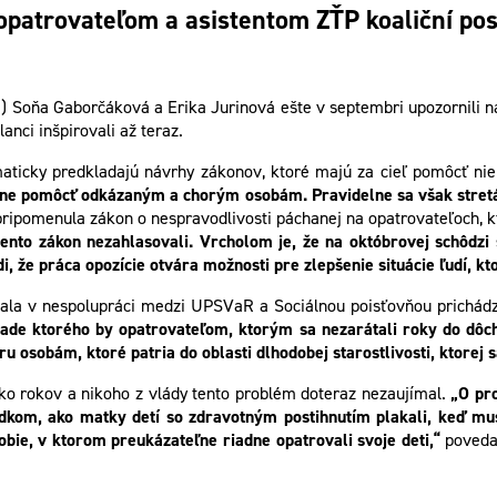
atrovateľom a asistentom ZŤP koaliční posla
Soňa Gaborčáková a Erika Jurinová ešte v septembri upozornili na
anci inšpirovali až teraz.
maticky predkladajú návrhy zákonov, ktoré majú za cieľ pomôcť nie
ne pomôcť odkázaným a chorým osobám. Pravidelne sa však stretáva
pripomenula zákon o nespravodlivosti páchanej na opatrovateľoch, 
tento zákon nezahlasovali. Vrcholom je, že na októbrovej schôdzi 
 že práca opozície otvára možnosti pre zlepšenie situácie ľudí, ktor
vala v nespolupráci medzi UPSVaR a Sociálnou poisťovňou prichádza
ade ktorého by opatrovateľom, ktorým sa nezarátali roky do dôch
u osobám, ktoré patria do oblasti dlhodobej starostlivosti, ktorej
ľko rokov a nikoho z vlády tento problém doteraz nezaujímal.
„O pr
dkom, ako matky detí so zdravotným postihnutím plakali, keď muse
bie, v ktorom preukázateľne riadne opatrovali svoje deti,“
povedal