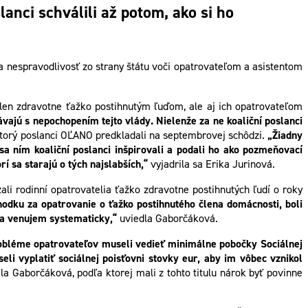
nci schválili až potom, ako si ho
 nespravodlivosť zo strany štátu voči opatrovateľom a asistentom
len zdravotne ťažko postihnutým ľuďom, ale aj ich opatrovateľom
jú s nepochopením tejto vlády. Nielenže za ne koaliční poslanci
ktorý poslanci OĽANO predkladali na septembrovej schôdzi.
„Žiadny
sa ním koaliční poslanci inšpirovali a podali ho ako pozmeňovací
í sa starajú o tých najslabších,“
vyjadrila sa Erika Jurinová.
li rodinní opatrovatelia ťažko zdravotne postihnutých ľudí o roky
odku za opatrovanie o ťažko postihnutého člena domácnosti, boli
 sa venujem systematicky,“
uviedla Gaborčáková.
obléme opatrovateľov museli vedieť minimálne pobočky Sociálnej
li vyplatiť sociálnej poisťovni stovky eur, aby im vôbec vznikol
a Gaborčáková, podľa ktorej mali z tohto titulu nárok byť povinne