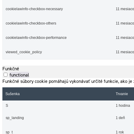
cookielawinfo-checkbox-necessary
11 mesiac
cookielawinfo-checkbox-others
11 mesiac
cookielawinfo-checkbox-performance
11 mesiac
viewed_cookie_policy
11 mesiac
Funkčné
functional
Funkčné súbory cookie pomáhajú vykonávať určité funkcie, ako je z
Sušenka
Trvanie
S
1 hodina
sp_landing
1 deň
sp_t
1 rok