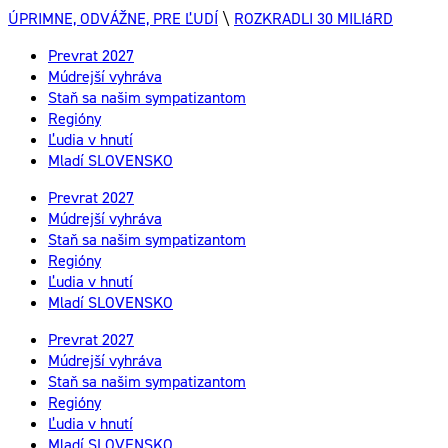
ÚPRIMNE, ODVÁŽNE, PRE ĽUDÍ
\
ROZKRADLI 30 MILIáRD
Prevrat 2027
Múdrejší vyhráva
Staň sa našim sympatizantom
Regióny
Ľudia v hnutí
Mladí SLOVENSKO
Prevrat 2027
Múdrejší vyhráva
Staň sa našim sympatizantom
Regióny
Ľudia v hnutí
Mladí SLOVENSKO
Prevrat 2027
Múdrejší vyhráva
Staň sa našim sympatizantom
Regióny
Ľudia v hnutí
Mladí SLOVENSKO