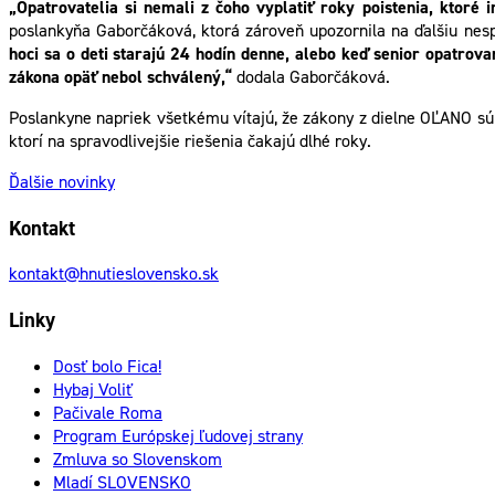
„Opatrovatelia si nemali z čoho vyplatiť roky poistenia, ktoré
poslankyňa Gaborčáková, ktorá zároveň upozornila na ďalšiu nes
hoci sa o deti starajú 24 hodín denne, alebo keď senior opatrov
zákona opäť nebol schválený,“
dodala Gaborčáková.
Poslankyne napriek všetkému vítajú, že zákony z dielne OĽANO sú
ktorí na spravodlivejšie riešenia čakajú dlhé roky.
Ďalšie novinky
Kontakt
kontakt@hnutieslovensko.sk
Linky
Dosť bolo Fica!
Hybaj Voliť
Pačivale Roma
Program Európskej ľudovej strany
Zmluva so Slovenskom
Mladí SLOVENSKO