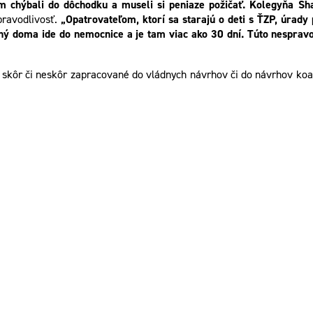
 im chýbali do dôchodku a museli si peniaze požičať. Kolegyňa S
pravodlivosť.
„Opatrovateľom, ktorí sa starajú o deti s ŤZP, úrady
aný doma ide do nemocnice a je tam viac ako 30 dní. Túto nespravo
 skôr či neskôr zapracované do vládnych návrhov či do návrhov koa