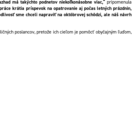
hazhad má takýchto podnetov niekoľkonásobne viac,“
pripomenula
 práce krátia príspevok na opatrovanie aj počas letných prázdnin,
dlivosť sme chceli napraviť na októbrovej schôdzi, ale náš návrh
ličných poslancov, pretože ich cieľom je pomôcť obyčajným ľuďom,