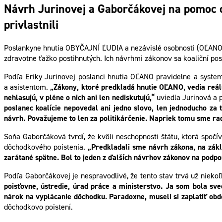
Návrh Jurinovej a Gaborčákovej na pomoc op
privlastnili
Poslankyne hnutia OBYČAJNÍ ĽUDIA a nezávislé osobnosti (OĽANO) 
zdravotne ťažko postihnutých. Ich návrhmi zákonov sa koaliční posl
Podľa Eriky Jurinovej poslanci hnutia OĽANO pravidelne a syste
a asistentom.
„Zákony, ktoré predkladá hnutie OĽANO, vedia reál
nehlasujú, v pléne o nich ani len nediskutujú,“
uviedla Jurinová a 
poslanec koalície nepovedal ani jedno slovo, len jednoducho za 
návrh. Považujeme to len za politikárčenie. Napriek tomu sme radi,
Soňa Gaborčáková tvrdí, že kvôli neschopnosti štátu, ktorá spočí
dôchodkového poistenia.
„Predkladali sme návrh zákona, na zákl
zarátané spätne. Bol to jeden z ďalších návrhov zákonov na podpor
Podľa Gaborčákovej je nespravodlivé, že tento stav trvá už nieko
poisťovne, ústredie, úrad práce a ministerstvo. Ja som bola sve
nárok na vyplácanie dôchodku. Paradoxne, museli si zaplatiť obdo
dôchodkovo poistení.