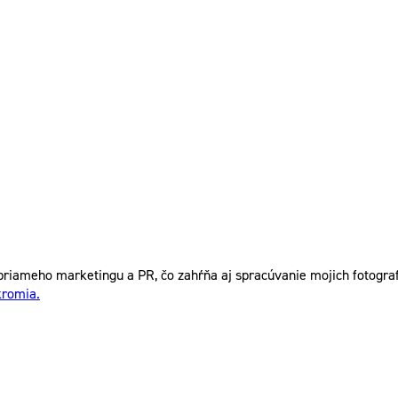
riameho marketingu a PR, čo zahŕňa aj spracúvanie mojich fotografi
kromia.