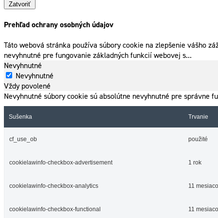
Zatvoriť
Prehľad ochrany osobných údajov
Táto webová stránka používa súbory cookie na zlepšenie vášho záž
nevyhnutné pre fungovanie základných funkcií webovej s
...
Nevyhnutné
Nevyhnutné
Vždy povolené
Nevyhnutné súbory cookie sú absolútne nevyhnutné pre správne fu
Sušenka
Trvanie
cf_use_ob
použité
cookielawinfo-checkbox-advertisement
1 rok
cookielawinfo-checkbox-analytics
11 mesiac
cookielawinfo-checkbox-functional
11 mesiac