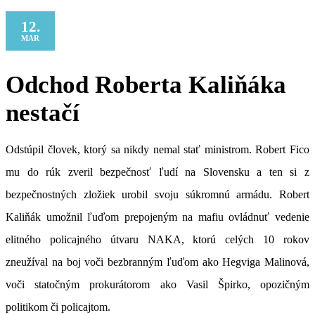
12.
MAR
Odchod Roberta Kaliňáka
nestačí
Odstúpil človek, ktorý sa nikdy nemal stať ministrom. Robert Fico
mu do rúk zveril bezpečnosť ľudí na Slovensku a ten si z
bezpečnostných zložiek urobil svoju súkromnú armádu. Robert
Kaliňák umožnil ľuďom prepojeným na mafiu ovládnuť vedenie
elitného policajného útvaru NAKA, ktorú celých 10 rokov
zneužíval na boj voči bezbranným ľuďom ako Hegviga Malinová,
voči statočným prokurátorom ako Vasil Špirko, opozičným
politikom či policajtom.