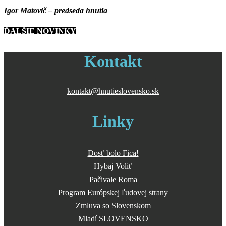
Igor Matovič – predseda hnutia
ĎALŠIE NOVINKY
Kontakt
kontakt@hnutieslovensko.sk
Linky
Dosť bolo Fica!
Hybaj Voliť
Pačivale Roma
Program Európskej ľudovej strany
Zmluva so Slovenskom
Mladí SLOVENSKO