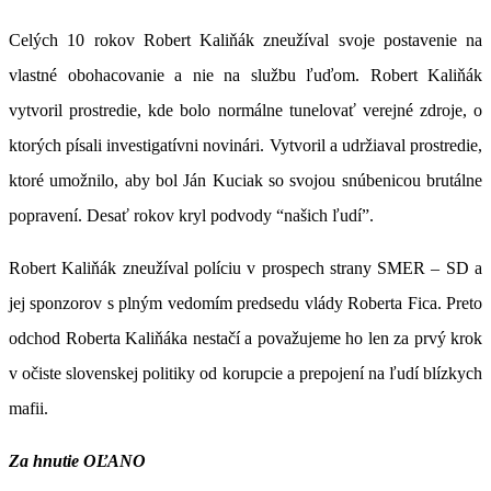
Celých 10 rokov Robert Kaliňák zneužíval svoje postavenie na
vlastné obohacovanie a nie na službu ľuďom. Robert Kaliňák
vytvoril prostredie, kde bolo normálne tunelovať verejné zdroje, o
ktorých písali investigatívni novinári. Vytvoril a udržiaval prostredie,
ktoré umožnilo, aby bol Ján Kuciak so svojou snúbenicou brutálne
popravení. Desať rokov kryl podvody “našich ľudí”.
Robert Kaliňák zneužíval políciu v prospech strany SMER – SD a
jej sponzorov s plným vedomím predsedu vlády Roberta Fica. Preto
odchod Roberta Kaliňáka nestačí a považujeme ho len za prvý krok
v očiste slovenskej politiky od korupcie a prepojení na ľudí blízkych
mafii.
Za hnutie OĽANO