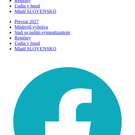
Regióny
Ľudia v hnutí
Mladí SLOVENSKO
Prevrat 2027
Múdrejší vyhráva
Staň sa našim sympatizantom
Regióny
Ľudia v hnutí
Mladí SLOVENSKO