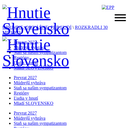
ÚPRIMNE, ODVÁŽNE, PRE ĽUDÍ
\
ROZKRADLI 30
MILIáRD
Prevrat 2027
Múdrejší vyhráva
Staň sa našim sympatizantom
Regióny
Ľudia v hnutí
Mladí SLOVENSKO
Prevrat 2027
Múdrejší vyhráva
Staň sa našim sympatizantom
Regióny
Ľudia v hnutí
Mladí SLOVENSKO
Prevrat 2027
Múdrejší vyhráva
Staň sa našim sympatizantom