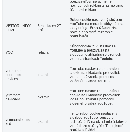
používateľovi, na stlmenie
nechcených reklám a na meranie
účinnosti reklám.
Súbor cookie nastavený službou
YouTube na meranie šírky pásma,
VISITOR_INFO1
5 mesiacov 27
ktorý určuje, či používateľ získa
_LIVE
dní
nové alebo staré rozhranie
prehrávača.
Súbor cookie YSC nastavuje
Youtube a používa sa na
YSC
relácia
sledovanie zhliadnutí vložených
videí na stránkach Youtube.
YouTube nastavuje tento súbor
yt-remote-
cookie na ukladanie predvolieb
connected-
okamih
videa používateľa pomocou
devices
vloženého videa YouTube.
YouTube nastavuje tento súbor
yt-remote-
cookie na ukladanie predvolieb
okamih
device-id
videa používateľa pomocou
vloženého videa YouTube.
Tento súbor cookie nastavený
službou YouTube registruje
yt.innertube::ne
okamih
jedinečné ID na ukladanie údajov o
xtId
videách zo služby YouTube, ktoré
používateľ videl.