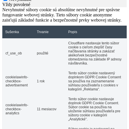
Vždy povolené
Nevyhnutné súbory cookie sú absolútne nevyhnutné pre správne
fungovanie webovej stránky. Tieto súbory cookie anonymne
zaisťujú základné funkcie a bezpečnostné prvky webovej stránky.
Sušenka
Trvanie
Popis
Cloudflare nastavuje tento súbor
cookie s cieľom zlepšiť časy
načítavania stránky a zakázať
cf_use_ob
použité
akékoľvek bezpečnostné
obmedzenia na základe IP adresy
návštevníka.
Tento súbor cookie nastavený
cookielawinfo-
doplnkom GDPR Cookie Consent
checkbox-
1 rok
sa používa na zaznamenanie
advertisement
súhlasu používateľa s cookies v
kategórii „Reklama“.
Tento súbor cookie nastavuje
doplnok GDPR Cookie Consent.
cookielawinfo-
Súbor cookie sa používa na
checkbox-
11 mesiacov
uloženie súhlasu používateľa pre
analytics
súbory cookie v kategórii
„Analytické“.