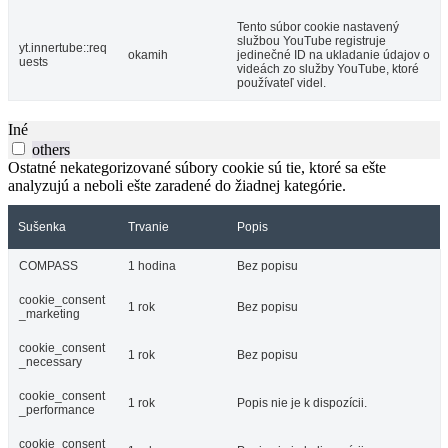
Tento súbor cookie nastavený
službou YouTube registruje
yt.innertube::req
okamih
jedinečné ID na ukladanie údajov o
uests
videách zo služby YouTube, ktoré
používateľ videl.
Iné
others
Ostatné nekategorizované súbory cookie sú tie, ktoré sa ešte
analyzujú a neboli ešte zaradené do žiadnej kategórie.
Sušenka
Trvanie
Popis
COMPASS
1 hodina
Bez popisu
cookie_consent
1 rok
Bez popisu
_marketing
cookie_consent
1 rok
Bez popisu
_necessary
cookie_consent
1 rok
Popis nie je k dispozícii.
_performance
cookie_consent