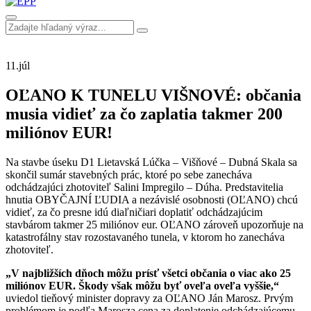
11.
júl
OĽANO K TUNELU VIŠNOVÉ: občania
musia vidieť za čo zaplatia takmer 200
miliónov EUR!
Na stavbe úseku D1 Lietavská Lúčka – Višňové – Dubná Skala sa
skončil sumár stavebných prác, ktoré po sebe zanecháva
odchádzajúci zhotoviteľ Salini Impregilo – Dúha. Predstavitelia
hnutia OBYČAJNÍ ĽUDIA a nezávislé osobnosti (OĽANO) chcú
vidieť, za čo presne idú diaľničiari doplatiť odchádzajúcim
stavbárom takmer 25 miliónov eur. OĽANO zároveň upozorňuje na
katastrofálny stav rozostavaného tunela, v ktorom ho zanecháva
zhotoviteľ.
„V najbližších dňoch môžu prísť všetci občania o viac ako 25
miliónov EUR. Škody však môžu byť oveľa oveľa vyššie,“
uviedol tieňový minister dopravy za OĽANO Ján Marosz. Prvým
problémom je podľa Marosza cena za doplatenie odchádzajúcemu