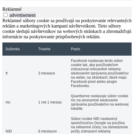
Reklamné
advertisement
Reklamné súbory cookie sa používajú na poskytovanie relevantných
reklám a marketingových kampaní návštevníkom. Tieto súbory
cookie sledujú návštevníkov na webových stránkach a zhromažďujú
informácie na poskytovanie prispôsobených reklám.
Sušenka
Trvanie
Popis
Facebook nastavuje tento súbor
cookie tak, aby používateľom
zobrazoval relevantné reklamy
fr
3 mesiace
sledovaním správania používateľov
na webe, na stránkach, ktoré majú
Facebook pixel alebo plugin
Facebooku.
Quantserve nastavuje súbor cookie
mc na anonymné sledovanie
mc
1 rok 1 mesiac
správania používateľov na webovej
lokalite.
Súbor cookie NID nastavený
spoločnosťou Google sa používa
na reklamné účely; na obmedzenie
NID
6 mesiacov
počtu zobrazení reklamy