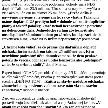
zhotoviteľovi. Podľa pôvodne podpísanej dohody mala NDS
doplatiť Talianom 23,5 mil. eur. Táto suma sa napokon zvýšila o
viac ako milión eur na takmer 25 miliónov.
„Prečo došlo k
navýšeniu nevieme a nevieme ani to, za čo vlastne Talianom
máme doplácať. Už predtým boli v dohode zahrnuté duplicitné
platby a taktiež položky, ktoré neboli bezprostredne potrebné
na dokončenie diela
.
Jednoducho sú tam zbytočnosti ako
nosníky, ktoré sú mimochodom po záruke, bunky, zariadenie
staveniska a iné, ktoré NDS určite nepotrebuje,“
pokračoval.
„Chceme teda vidieť, za čo presne idú diaľničiari doplatiť
odchádzajúcim stavbárom takmer 25 miliónov eur. Kým
neuvidíme podrobný účet, domnievame sa, že tieto peniaze
potečú do vreciek odchádzajúceho konzorcia ako „odstupné“
za to, že sa nebude súdiť,“
dodal Marosz.
Expert hnutia OĽANO pre oblasť dopravy Jiří Kubáček upozorňuje
na ešte vážnejší problém, ktorým je prichádzajúca katastrofa podľa
scenára „DEŇ PO TOM“
. „Zajtra zo stavby nadobro odchádza
zhotoviteľ a my nevieme, v akom stave nám vlastne stavbu
zanecháva,“
uviedol Kubáček.
Zároveň upozornil, že vláda doteraz nepovedala, či zhotoviteľ
postavil svoju časť diela tak ako mal a v požadovanej kvalite.
„V
akom stave teda zanechali stavbu? A kto zaplatí prípadné