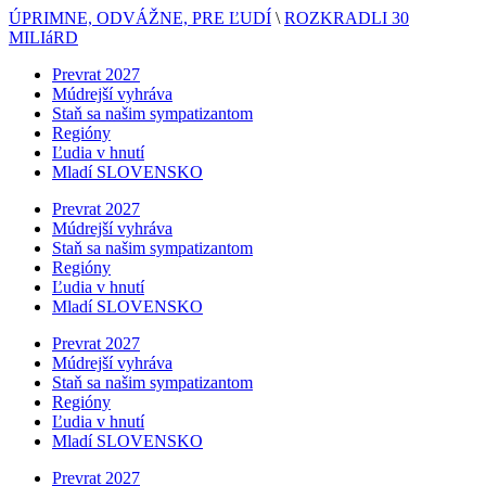
ÚPRIMNE, ODVÁŽNE, PRE ĽUDÍ
\
ROZKRADLI 30
MILIáRD
Prevrat 2027
Múdrejší vyhráva
Staň sa našim sympatizantom
Regióny
Ľudia v hnutí
Mladí SLOVENSKO
Prevrat 2027
Múdrejší vyhráva
Staň sa našim sympatizantom
Regióny
Ľudia v hnutí
Mladí SLOVENSKO
Prevrat 2027
Múdrejší vyhráva
Staň sa našim sympatizantom
Regióny
Ľudia v hnutí
Mladí SLOVENSKO
Prevrat 2027