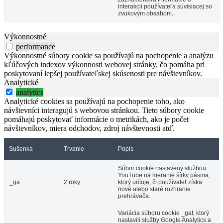
interakcii používateľa súvisiacej so
zvukovým obsahom.
Výkonnostné
performance
Výkonnostné súbory cookie sa používajú na pochopenie a analýzu
kľúčových indexov výkonnosti webovej stránky, čo pomáha pri
poskytovaní lepšej používateľskej skúsenosti pre návštevníkov.
Analytické
analytics
Analytické cookies sa používajú na pochopenie toho, ako
návštevníci interagujú s webovou stránkou. Tieto súbory cookie
pomáhajú poskytovať informácie o metrikách, ako je počet
návštevníkov, miera odchodov, zdroj návštevnosti atď.
Sušenka
Trvanie
Popis
Súbor cookie nastavený službou
YouTube na meranie šírky pásma,
_ga
2 roky
ktorý určuje, či používateľ získa
nové alebo staré rozhranie
prehrávača.
Variácia súboru cookie _gat, ktorý
nastavili služby Google Analytics a