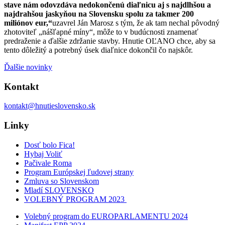
stave nám odovzdáva nedokončenú diaľnicu aj s najdlhšou a
najdrahšou jaskyňou na Slovensku spolu za takmer 200
miliónov eur,“
uzavrel Ján Marosz s tým, že ak tam nechal pôvodný
zhotoviteľ „nášľapné míny“, môže to v budúcnosti znamenať
predraženie a ďalšie zdržanie stavby. Hnutie OĽANO chce, aby sa
tento dôležitý a potrebný úsek diaľnice dokončil čo najskôr.
Ďalšie novinky
Kontakt
kontakt@hnutieslovensko.sk
Linky
Dosť bolo Fica!
Hybaj Voliť
Pačivale Roma
Program Európskej ľudovej strany
Zmluva so Slovenskom
Mladí SLOVENSKO
VOLEBNÝ PROGRAM 2023
Volebný program do EUROPARLAMENTU 2024