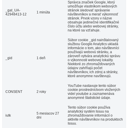
Správca značiek Google, ktorý
umožňuje vlastníkom webových
_gat_UA-
stránok sledovať správanie
1 minúta
42948413-12
návštevníkov a merať výkonnosť
stránok. Prvok vzoru v názve
obsahuje jedinečné identifikačné
číslo účtu alebo webovej stránky,
na ktoré sa vzťahuje.
Súbor cookie _gid nainštalovaný
službou Google Analytics ukladá
informácie o tom, ako návštevníci
používajú webovú stránku, a
zároveň vytvára analytickú správu
_gid
1 deň
o výkonnosti webovej lokality.
Niektoré zo zhromažďovaných
údajov zahŕňajú počet
návštevníkov, ich zdroj a stránky,
ktoré anonymne navštevujú.
YouTube nastavuje tento súbor
cookie prostredníctvom vložených
CONSENT
2 roky
videí youtube a zaznamenáva
anonymné štatistické údaje.
Tento súbor cookie používa
analytický systém Issuu na
5 mesiacov 27
iutk
zhromažďovanie informácií o
dni
aktivite návštevníkov na produktoch
Issuu.