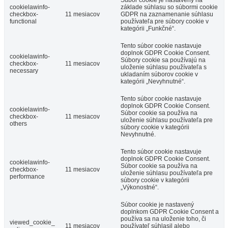
Súbor cookie je nastavený na
cookielawinfo-
základe súhlasu so súbormi cookie
checkbox-
11 mesiacov
GDPR na zaznamenanie súhlasu
functional
používateľa pre súbory cookie v
kategórii „Funkčné“.
Tento súbor cookie nastavuje
doplnok GDPR Cookie Consent.
cookielawinfo-
Súbory cookie sa používajú na
checkbox-
11 mesiacov
uloženie súhlasu používateľa s
necessary
ukladaním súborov cookie v
kategórii „Nevyhnutné“.
Tento súbor cookie nastavuje
doplnok GDPR Cookie Consent.
cookielawinfo-
Súbor cookie sa používa na
checkbox-
11 mesiacov
uloženie súhlasu používateľa pre
others
súbory cookie v kategórii
Nevyhnutné.
Tento súbor cookie nastavuje
doplnok GDPR Cookie Consent.
cookielawinfo-
Súbor cookie sa používa na
checkbox-
11 mesiacov
uloženie súhlasu používateľa pre
performance
súbory cookie v kategórii
„Výkonostné“.
Súbor cookie je nastavený
doplnkom GDPR Cookie Consent a
používa sa na uloženie toho, či
viewed_cookie_
11 mesiacov
používateľ súhlasil alebo