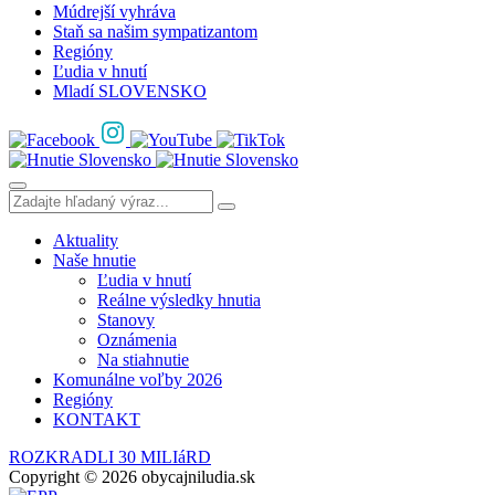
Múdrejší vyhráva
Staň sa našim sympatizantom
Regióny
Ľudia v hnutí
Mladí SLOVENSKO
Aktuality
Naše hnutie
Ľudia v hnutí
Reálne výsledky hnutia
Stanovy
Oznámenia
Na stiahnutie
Komunálne voľby 2026
Regióny
KONTAKT
ROZKRADLI 30 MILIáRD
Copyright © 2026 obycajniludia.sk