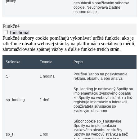
policy
nesúhlasil s používaním súborov
cookie. Neuchováva žiadne
osobné údaje.
Funkčné
functional
Funkčné súbory cookie pomáhajú vykonávať určité funkcie, ako je
zdieľanie obsahu webovej stránky na platformách sociálnych médií,
zhromažďovanie spätnej väzby a ďalšie funkcie tretích strán.
Sušenka
Trvanie
Popis
Používa Yahoo na poskytovanie
S
1 hodina
reklám, obsahu alebo analýz.
Sp_landing je nastavený Spotify na
implementáciu zvukového obsahu
zo Spotify na webovú stránku a tiež
sp_landing
1 deň
registruje informácie o interakcii
používateľa súvisiacej so
zvukovým obsahom.
Súbor cookie sp_t nastavuje
Spotify na implementáciu
zvukového obsahu zo služby
sp_t
1 rok
Spotify na webovú stránku a tiež
zaznamenáva informácie o