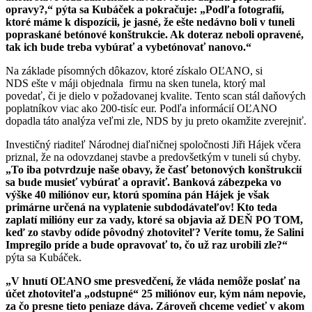
opravy?,“ pýta sa Kubáček a pokračuje: „Podľa fotografií,
ktoré máme k dispozícii, je jasné, že ešte nedávno boli v tuneli
popraskané betónové konštrukcie. Ak doteraz neboli opravené,
tak ich bude treba vybúrať a vybetónovať nanovo.“
Na základe písomných dôkazov, ktoré získalo OĽANO, si
NDS ešte v máji objednala firmu na sken tunela, ktorý mal
povedať, či je dielo v požadovanej kvalite. Tento scan stál daňových
poplatníkov viac ako 200-tisíc eur. Podľa informácií OĽANO
dopadla táto analýza veľmi zle, NDS by ju preto okamžite zverejniť.
Investičný riaditeľ Národnej diaľničnej spoločnosti Jiři Hájek včera
priznal, že na odovzdanej stavbe a predovšetkým v tuneli sú chyby.
„To iba potvrdzuje naše obavy, že časť betonových konštrukcií
sa bude musieť vybúrať a opraviť. Banková zábezpeka vo
výške 40 miliónov eur, ktorú spomína pán Hájek je však
primárne určená na vyplatenie subdodávateľov! Kto teda
zaplatí milióny eur za vady, ktoré sa objavia až DEŇ PO TOM,
keď zo stavby odíde pôvodný zhotoviteľ? Veríte tomu, že Salini
Impregilo príde a bude opravovať to, čo už raz urobili zle?“
pýta sa Kubáček.
„V hnutí OĽANO sme presvedčení, že vláda nemôže poslať na
účet zhotoviteľa „odstupné“ 25 miliónov eur, kým nám nepovie,
za čo presne tieto peniaze dáva. Zároveň chceme vedieť v akom