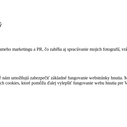
ý
ameho marketingu a PR, čo zahŕňa aj spracúvanie mojich fotografií, vr
é nám umožňujú zabezpečiť základné fungovanie webstránky hnutia. M
ích cookies, ktoré pomôžu ďalej vylepšiť fungovanie webu hnutia pre Vá