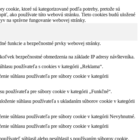
y cookie, ktoré sú kategorizované podľa potreby, pretože sú
piť, ako používate túto webovú stránku. Tieto cookies budú uložené
plyv na správne fungovanie webovej stránky.
dné funkcie a bezpečnostné prvky webovej stránky.
akékoľvek bezpečnostné obmedzenia na základe IP adresy návštevníka.
lasu používateľa s cookies v kategórii „Reklama“.
nie súhlasu používateľa pre súbory cookie v kategórii
u používateľa pre súbory cookie v kategórii „Funkčné“.
oženie súhlasu používateľa s ukladaním súborov cookie v kategórii
nie súhlasu používateľa pre súbory cookie v kategórii Nevyhnutné.
nie súhlasu používateľa pre súbory cookie v kategórii
užívateľ súhlasil alebo nesúhlasil s používaním súborov cookie.