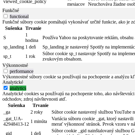
viewed_cookie_policy
mesiacov
Neuchováva žiadne osob
Funkčné
functional
Funkčné súbory cookie pomáhajú vykonávať určité funkcie, ako je zdi
Sušenka
Trvanie
1
S
Používa Yahoo na poskytovanie reklám, obsahu 
hodina
sp_landing
1 deň
Sp_landing je nastavený Spotify na implementác
Súbor cookie sp_t nastavuje Spotify na implemen
sp_t
1 rok
zvukovým obsahom.
Výkonnostné
performance
Výkonnostné súbory cookie sa používajú na pochopenie a analýzu kľú
Analytické
analytics
Analytické cookies sa používajú na pochopenie toho, ako návštevníci
odchodov, zdroj návštevnosti atď.
Sušenka
Trvanie
_ga
2 roky
Súbor cookie nastavený službou YouTube na 
_gat_UA-
Variácia súboru cookie _gat, ktorý nastavi
1 minúta
42948413-12
merať výkonnosť stránok. Prvok vzoru v náz
Súbor cookie _gid nainštalovaný službou Go
_gid
1 deň