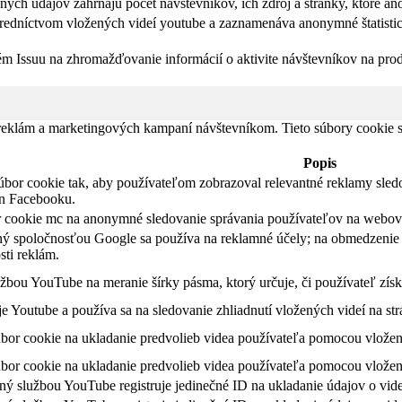
ých údajov zahŕňajú počet návštevníkov, ich zdroj a stránky, ktoré a
tredníctvom vložených videí youtube a zaznamenáva anonymné štatistic
ém Issuu na zhromažďovanie informácií o aktivite návštevníkov na pro
 reklám a marketingových kampaní návštevníkom. Tieto súbory cookie
Popis
úbor cookie tak, aby používateľom zobrazoval relevantné reklamy sled
in Facebooku.
r cookie mc na anonymné sledovanie správania používateľov na webovej
ý spoločnosťou Google sa používa na reklamné účely; na obmedzenie 
sti reklám.
žbou YouTube na meranie šírky pásma, ktorý určuje, či používateľ získ
 Youtube a používa sa na sledovanie zhliadnutí vložených videí na st
úbor cookie na ukladanie predvolieb videa používateľa pomocou vlože
úbor cookie na ukladanie predvolieb videa používateľa pomocou vlože
ný službou YouTube registruje jedinečné ID na ukladanie údajov o vide