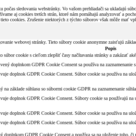
u počas sledovania webstránky. Vo vašom prehliadači sa ukladajú súbor
ívame aj cookies tretích strán, ktoré nám pomáhajú analyzovať a pocho
 tieto cookies. Zrušenie niektorých z týchto súborov však môže mať v
ovanie webovej stránky. Tieto súbory cookie anonymne zaisťujú zákla
Popis
nto súbor cookie s cieľom zlepšiť časy načítavania stránky a zakázať 
tavený doplnkom GDPR Cookie Consent sa používa na zaznamenanie súh
avuje doplnok GDPR Cookie Consent. Súbor cookie sa používa na ulože
ný na základe súhlasu so súbormi cookie GDPR na zaznamenanie súhlas
avuje doplnok GDPR Cookie Consent. Súbory cookie sa používajú na ul
avuje doplnok GDPR Cookie Consent. Súbor cookie sa používa na ulože
avuje doplnok GDPR Cookie Consent. Súbor cookie sa používa na ulože
ný doplnkom GDPR Cookie Consent a používa sa na uloženie toho, či po