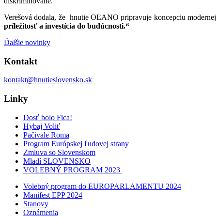
diskriminované.
Verešová dodala, že hnutie OĽANO pripravuje koncepciu modernej r
príležitosť a investícia do budúcnosti.“
Ďalšie novinky
Kontakt
kontakt@hnutieslovensko.sk
Linky
Dosť bolo Fica!
Hybaj Voliť
Pačivale Roma
Program Európskej ľudovej strany
Zmluva so Slovenskom
Mladí SLOVENSKO
VOLEBNÝ PROGRAM 2023
Volebný program do EUROPARLAMENTU 2024
Manifest EPP 2024
Stanovy
Oznámenia