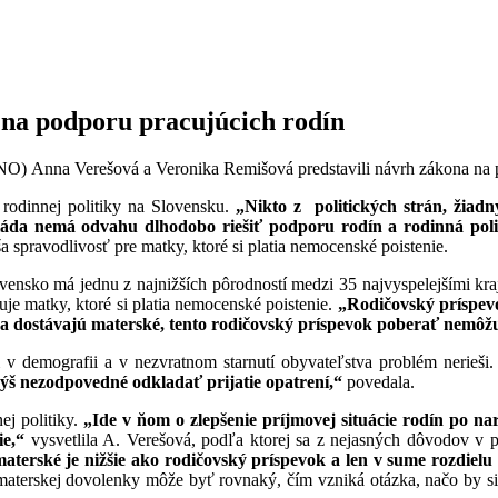
a podporu pracujúcich rodín
 Anna Verešová a Veronika Remišová predstavili návrh zákona na p
odinnej politiky na Slovensku.
„Nikto z politických strán, žiadn
láda nemá odvahu dlhodobo riešiť podporu rodín a rodinná polit
a spravodlivosť pre matky, ktoré si platia nemocenské poistenie.
nsko má jednu z najnižších pôrodností medzi 35 najvyspelejšími kraji
je matky, ktoré si platia nemocenské poistenie.
„Rodičovský príspev
ie a dostávajú materské, tento rodičovský príspevok poberať nemôž
 demografii a v nezvratnom starnutí obyvateľstva problém nerieši.
ýš nezodpovedné odkladať prijatie opatrení,“
povedala.
ej politiky.
„Ide v ňom o zlepšenie príjmovej situácie rodín po na
ie,“
vysvetlila A. Verešová, podľa ktorej sa z nejasných dôvodov v
materské je nižšie ako rodičovský príspevok a len v sume rozdie
as materskej dovolenky môže byť rovnaký, čím vzniká otázka, načo by 