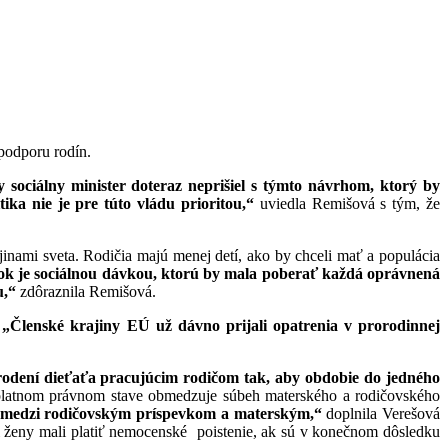
odporu rodín.
y sociálny minister doteraz neprišiel s týmto návrhom, ktorý by
ika nie je pre túto vládu prioritou,“
uviedla Remišová s tým, že
nami sveta. Rodičia majú menej detí, ako by chceli mať a populácia
ok je sociálnou dávkou, ktorú by mala poberať každá oprávnená
u,“
zdôraznila Remišová.
„Č
lenské krajiny EÚ už dávno prijali opatrenia v prorodinnej
rodení dieťaťa
pracujúcim rodičom
tak, aby obdobie do jedného
 platnom právnom stave obmedzuje súbeh materského a rodičovského
lu medzi rodičovským príspevkom a materským,“
doplnila Verešová
si ženy mali platiť nemocenské poistenie, ak sú v konečnom dôsledku