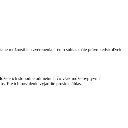
átane možnosti ich zverenenia. Tento súhlas máte právo kedykoľvek
ôžete ich slobodne odmietnuť, čo však môže ovplyvniť
s. Pre ich povolenie vyjadrite prosím súhlas.