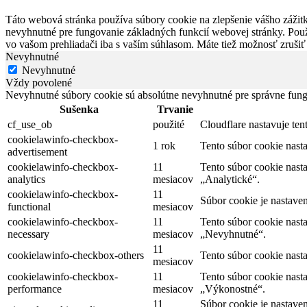
Táto webová stránka používa súbory cookie na zlepšenie vášho zážitk
nevyhnutné pre fungovanie základných funkcií webovej stránky. Použ
vo vašom prehliadači iba s vaším súhlasom. Máte tiež možnosť zrušiť
Nevyhnutné
Nevyhnutné
Vždy povolené
Nevyhnutné súbory cookie sú absolútne nevyhnutné pre správne fung
Sušenka
Trvanie
cf_use_ob
použité
Cloudflare nastavuje te
cookielawinfo-checkbox-
1 rok
Tento súbor cookie nas
advertisement
cookielawinfo-checkbox-
11
Tento súbor cookie nast
analytics
mesiacov
„Analytické“.
cookielawinfo-checkbox-
11
Súbor cookie je nastave
functional
mesiacov
cookielawinfo-checkbox-
11
Tento súbor cookie nast
necessary
mesiacov
„Nevyhnutné“.
11
cookielawinfo-checkbox-others
Tento súbor cookie nast
mesiacov
cookielawinfo-checkbox-
11
Tento súbor cookie nast
performance
mesiacov
„Výkonostné“.
11
Súbor cookie je nastave