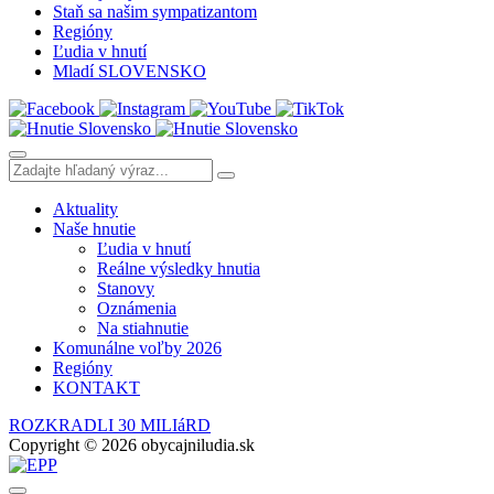
Staň sa našim sympatizantom
Regióny
Ľudia v hnutí
Mladí SLOVENSKO
Aktuality
Naše hnutie
Ľudia v hnutí
Reálne výsledky hnutia
Stanovy
Oznámenia
Na stiahnutie
Komunálne voľby 2026
Regióny
KONTAKT
ROZKRADLI 30 MILIáRD
Copyright © 2026 obycajniludia.sk