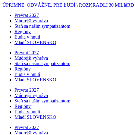
ÚPRIMNE, ODVÁŽNE, PRE ĽUDÍ
\
ROZKRADLI 30 MILIáRD
Prevrat 2027
Múdrejší vyhráva
Staň sa našim sympatizantom
Regióny
Ľudia v hnutí
Mladí SLOVENSKO
Prevrat 2027
Múdrejší vyhráva
Staň sa našim sympatizantom
Regióny
Ľudia v hnutí
Mladí SLOVENSKO
Prevrat 2027
Múdrejší vyhráva
Staň sa našim sympatizantom
Regióny
Ľudia v hnutí
Mladí SLOVENSKO
Prevrat 2027
Múdrejší vyhráva