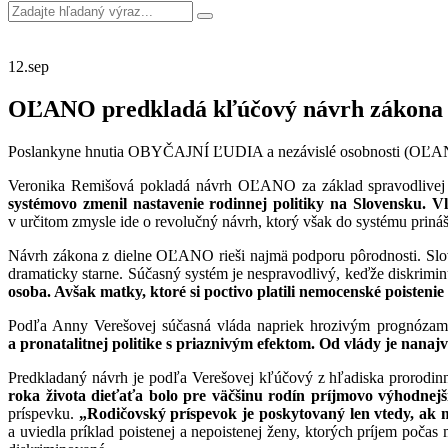
12.
sep
OĽANO predkladá kľúčový návrh zákona n
Poslankyne hnutia OBYČAJNÍ ĽUDIA a nezávislé osobnosti (OĽANO)
Veronika Remišová pokladá návrh OĽANO za základ spravodlivej r
systémovo zmenil nastavenie rodinnej politiky na Slovensku. V
v určitom zmysle ide o revolučný návrh, ktorý však do systému prináš
Návrh zákona z dielne OĽANO rieši najmä podporu pôrodnosti. Slove
dramaticky starne. Súčasný systém je nespravodlivý, keďže diskriminu
osoba. Avšak matky, ktoré si poctivo platili nemocenské poisten
Podľa Anny Verešovej súčasná vláda napriek hrozivým prognózam v
a pronatalitnej politike s priaznivým efektom. Od vlády je
nanajv
Predkladaný návrh je podľa Verešovej kľúčový z hľadiska prorodinn
roka života dieťaťa bolo pre väčšinu rodín príjmovo výhodnejš
príspevku.
„Rodičovský príspevok je poskytovaný len vtedy, ak 
a uviedla príklad poistenej a nepoistenej ženy, ktorých príjem poč