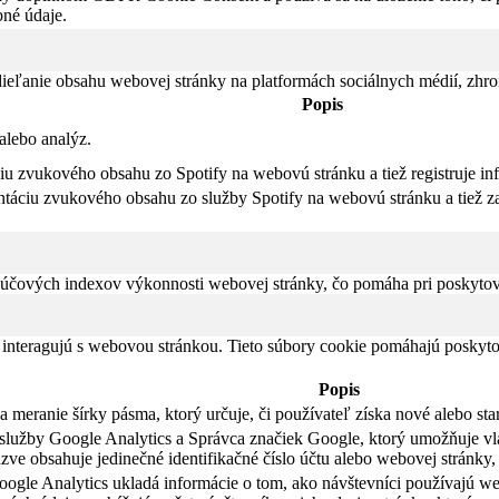
né údaje.
eľanie obsahu webovej stránky na platformách sociálnych médií, zhroma
Popis
alebo analýz.
iu zvukového obsahu zo Spotify na webovú stránku a tiež registruje in
táciu zvukového obsahu zo služby Spotify na webovú stránku a tiež za
čových indexov výkonnosti webovej stránky, čo pomáha pri poskytovan
 interagujú s webovou stránkou. Tieto súbory cookie pomáhajú poskyto
Popis
meranie šírky pásma, ktorý určuje, či používateľ získa nové alebo sta
li služby Google Analytics a Správca značiek Google, ktorý umožňuje 
ve obsahuje jedinečné identifikačné číslo účtu alebo webovej stránky, 
ogle Analytics ukladá informácie o tom, ako návštevníci používajú we