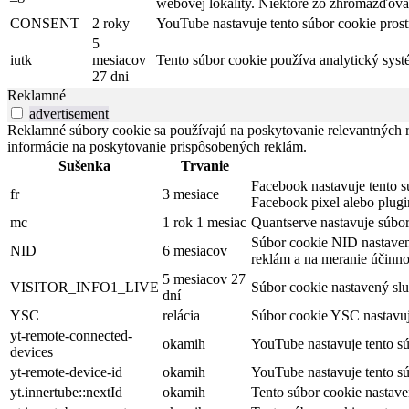
webovej lokality. Niektoré zo zhromažďovan
CONSENT
2 roky
YouTube nastavuje tento súbor cookie pros
5
iutk
mesiacov
Tento súbor cookie používa analytický syst
27 dni
Reklamné
advertisement
Reklamné súbory cookie sa používajú na poskytovanie relevantných
informácie na poskytovanie prispôsobených reklám.
Sušenka
Trvanie
Facebook nastavuje tento s
fr
3 mesiace
Facebook pixel alebo plug
mc
1 rok 1 mesiac
Quantserve nastavuje súbo
Súbor cookie NID nastaven
NID
6 mesiacov
reklám a na meranie účinno
5 mesiacov 27
VISITOR_INFO1_LIVE
Súbor cookie nastavený slu
dní
YSC
relácia
Súbor cookie YSC nastavuje
yt-remote-connected-
okamih
YouTube nastavuje tento s
devices
yt-remote-device-id
okamih
YouTube nastavuje tento s
yt.innertube::nextId
okamih
Tento súbor cookie nastave