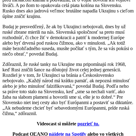
štváči. A po ňom to opakovala celá piata kolóna na Slovensku.
Rusko dnes ako jadrová veľmoc brutálne napadla Ukrajinu s cieľom
úplne zničiť krajinu.
Budaj je presvedčený, že ak by Ukrajinci nebojovali, dnes by už
ruské zbrane mierili na nás. Slovenská spoločnosť sa preto musí
rozhodnúť, či chce žiť v demokracii a patriť k modernej Európe
alebo byť drvená pod ruskou čižmou, ako v minulosti. „Ak totiž
máte bezohľadného suseda, musíte počítať s tým, že sa vás pokúsi o
niečo obrať,“ povedal Budaj.
Zdôraznil, že ruské tanky na Ukrajine mu pripomínajú rok 1968,
keď Rusi zničili šance na dôstojný život celej jednej generácii.
Rozdiel je v tom, že Ukrajinci sa bránia a Československo
nebojovalo. „Každý národ má krátku pamäť, ak nepozná minulosť
alebo je jeho minulosť falzifikovaná,“ povedal Budaj. Podľa neho
sa práve toto stalo na Slovensku, keď „sme sa nechali variť, ako
žaba na slabom plameni a hovorili sme si, ešte je to dobré.“ Pre
Slovensko niet inej cesty ako byť Európanmi a postaviť sa diktatúre.
„Ak nebudeme chcieť byť sebavedomými Európanmi, príde ruská
čižma,“ zdôraznil.
Videocast si môžete
pozrieť tu.
Podcast OĽANO
nájdete na Spotify
alebo vo všetkých