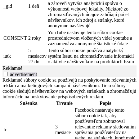
a zároveň vytvára analytickú správu o
_gid
1 deň
výkonnosti webovej lokality. Niektoré zo
zhromažďovaných údajov zahŕňajú počet
návštevníkov, ich zdroj a stránky, ktoré
anonymne navštevujú.
YouTube nastavuje tento súbor cookie
CONSENT
2 roky
prostredníctvom vložených videí youtube a
zaznamenáva anonymné štatistické údaje.
5
Tento súbor cookie používa analytický
iutk
mesiacov
systém Issuu na zhromažďovanie informácií
27 dni
o aktivite návštevníkov na produktoch Issuu.
Reklamné
advertisement
Reklamné súbory cookie sa používajú na poskytovanie relevantných
reklám a marketingových kampaní návštevníkom. Tieto súbory
cookie sledujú návštevníkov na webových stránkach a zhromažďujú
informácie na poskytovanie prispôsobených reklám.
Sušenka
Trvanie
Popis
Facebook nastavuje tento
súbor cookie tak, aby
používateľom zobrazoval
3
relevantné reklamy sledovaním
fr
mesiace
správania používateľov na
webe, na stránkach, ktoré majú