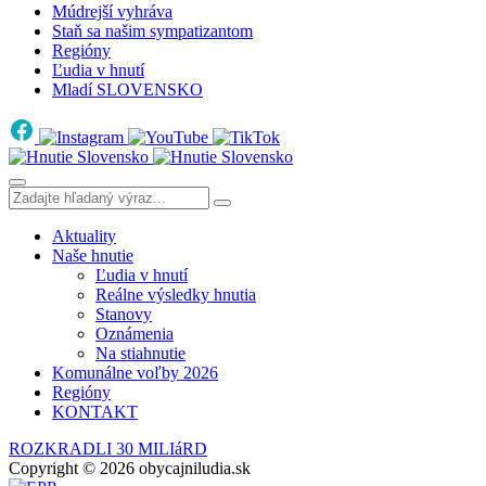
Múdrejší vyhráva
Staň sa našim sympatizantom
Regióny
Ľudia v hnutí
Mladí SLOVENSKO
Aktuality
Naše hnutie
Ľudia v hnutí
Reálne výsledky hnutia
Stanovy
Oznámenia
Na stiahnutie
Komunálne voľby 2026
Regióny
KONTAKT
ROZKRADLI 30 MILIáRD
Copyright © 2026 obycajniludia.sk