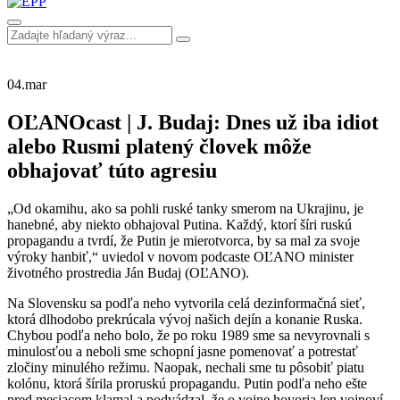
04.
mar
OĽANOcast | J. Budaj: Dnes už iba idiot
alebo Rusmi platený človek môže
obhajovať túto agresiu
„Od okamihu, ako sa pohli ruské tanky smerom na Ukrajinu, je
hanebné, aby niekto obhajoval Putina. Každý, ktorí šíri ruskú
propagandu a tvrdí, že Putin je mierotvorca, by sa mal za svoje
výroky hanbiť,“ uviedol v novom podcaste OĽANO minister
životného prostredia Ján Budaj (OĽANO).
Na Slovensku sa podľa neho vytvorila celá dezinformačná sieť,
ktorá dlhodobo prekrúcala vývoj našich dejín a konanie Ruska.
Chybou podľa neho bolo, že po roku 1989 sme sa nevyrovnali s
minulosťou a neboli sme schopní jasne pomenovať a potrestať
zločiny minulého režimu. Naopak, nechali sme tu pôsobiť piatu
kolónu, ktorá šírila proruskú propagandu. Putin podľa neho ešte
pred mesiacom klamal a podvádzal, že o vojne hovoria len vojnoví