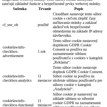
zaisťujú základné funkcie a bezpečnostné prvky webovej stránky.
Sušenka
Trvanie
Popis
Cloudflare nastavuje tento súbor
cookie s cieľom zlepšiť časy
načítavania stránky a zakázať
cf_use_ob
použité
akékoľvek bezpečnostné
obmedzenia na základe IP adresy
návštevníka.
Tento súbor cookie nastavený
doplnkom GDPR Cookie
cookielawinfo-
Consent sa používa na
checkbox-
1 rok
zaznamenanie súhlasu
advertisement
používateľa s cookies v kategórii
„Reklama“.
Tento súbor cookie nastavuje
doplnok GDPR Cookie Consent.
cookielawinfo-
11
Súbor cookie sa používa na
checkbox-analytics
mesiacov
uloženie súhlasu používateľa pre
súbory cookie v kategórii
„Analytické“.
Súbor cookie je nastavený na
základe súhlasu so súbormi
cookielawinfo-
11
cookie GDPR na zaznamenanie
checkbox-functional
mesiacov