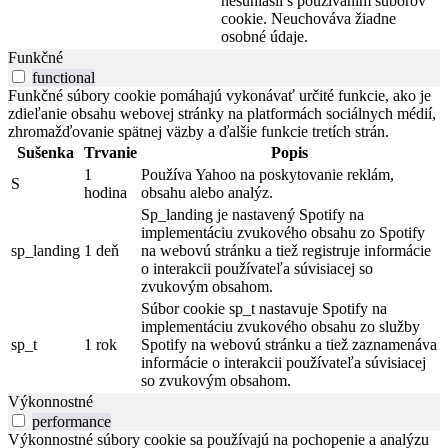
nesúhlasil s používaním súborov
cookie. Neuchováva žiadne
osobné údaje.
Funkčné
functional
Funkčné súbory cookie pomáhajú vykonávať určité funkcie, ako je
zdieľanie obsahu webovej stránky na platformách sociálnych médií,
zhromažďovanie spätnej väzby a ďalšie funkcie tretích strán.
Sušenka
Trvanie
Popis
1
Používa Yahoo na poskytovanie reklám,
S
hodina
obsahu alebo analýz.
Sp_landing je nastavený Spotify na
implementáciu zvukového obsahu zo Spotify
sp_landing
1 deň
na webovú stránku a tiež registruje informácie
o interakcii používateľa súvisiacej so
zvukovým obsahom.
Súbor cookie sp_t nastavuje Spotify na
implementáciu zvukového obsahu zo služby
sp_t
1 rok
Spotify na webovú stránku a tiež zaznamenáva
informácie o interakcii používateľa súvisiacej
so zvukovým obsahom.
Výkonnostné
performance
Výkonnostné súbory cookie sa používajú na pochopenie a analýzu