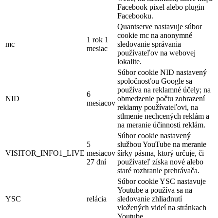
Facebook pixel alebo plugin
Facebooku.
Quantserve nastavuje súbor
cookie mc na anonymné
1 rok 1
mc
sledovanie správania
mesiac
používateľov na webovej
lokalite.
Súbor cookie NID nastavený
spoločnosťou Google sa
používa na reklamné účely; na
6
NID
obmedzenie počtu zobrazení
mesiacov
reklamy používateľovi, na
stlmenie nechcených reklám a
na meranie účinnosti reklám.
Súbor cookie nastavený
5
službou YouTube na meranie
VISITOR_INFO1_LIVE
mesiacov
šírky pásma, ktorý určuje, či
27 dní
používateľ získa nové alebo
staré rozhranie prehrávača.
Súbor cookie YSC nastavuje
Youtube a používa sa na
YSC
relácia
sledovanie zhliadnutí
vložených videí na stránkach
Youtube.