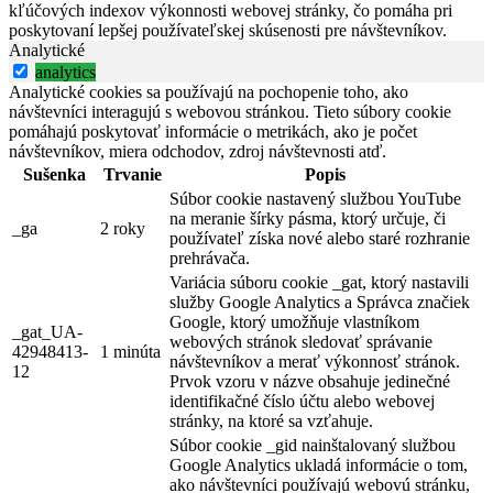
kľúčových indexov výkonnosti webovej stránky, čo pomáha pri
poskytovaní lepšej používateľskej skúsenosti pre návštevníkov.
Analytické
analytics
Analytické cookies sa používajú na pochopenie toho, ako
návštevníci interagujú s webovou stránkou. Tieto súbory cookie
pomáhajú poskytovať informácie o metrikách, ako je počet
návštevníkov, miera odchodov, zdroj návštevnosti atď.
Sušenka
Trvanie
Popis
Súbor cookie nastavený službou YouTube
na meranie šírky pásma, ktorý určuje, či
_ga
2 roky
používateľ získa nové alebo staré rozhranie
prehrávača.
Variácia súboru cookie _gat, ktorý nastavili
služby Google Analytics a Správca značiek
Google, ktorý umožňuje vlastníkom
_gat_UA-
webových stránok sledovať správanie
42948413-
1 minúta
návštevníkov a merať výkonnosť stránok.
12
Prvok vzoru v názve obsahuje jedinečné
identifikačné číslo účtu alebo webovej
stránky, na ktoré sa vzťahuje.
Súbor cookie _gid nainštalovaný službou
Google Analytics ukladá informácie o tom,
ako návštevníci používajú webovú stránku,