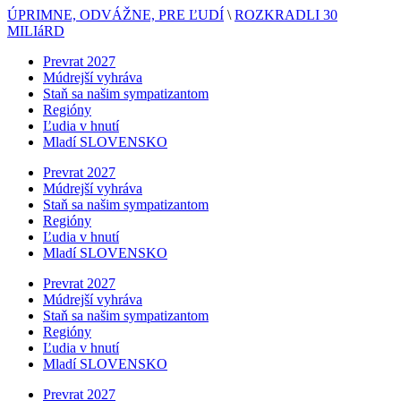
ÚPRIMNE, ODVÁŽNE, PRE ĽUDÍ
\
ROZKRADLI 30
MILIáRD
Prevrat 2027
Múdrejší vyhráva
Staň sa našim sympatizantom
Regióny
Ľudia v hnutí
Mladí SLOVENSKO
Prevrat 2027
Múdrejší vyhráva
Staň sa našim sympatizantom
Regióny
Ľudia v hnutí
Mladí SLOVENSKO
Prevrat 2027
Múdrejší vyhráva
Staň sa našim sympatizantom
Regióny
Ľudia v hnutí
Mladí SLOVENSKO
Prevrat 2027