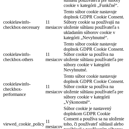
súhlasu používateľa pre súbory
cookie v kategórii „Funkčné“.
Tento súbor cookie nastavuje
doplnok GDPR Cookie Consent.
cookielawinfo-
11
Súbory cookie sa používajú na
checkbox-necessary
mesiacov
uloženie súhlasu používateľa s
ukladaním súborov cookie v
kategórii „Nevyhnutné“.
Tento súbor cookie nastavuje
doplnok GDPR Cookie Consent.
cookielawinfo-
11
Súbor cookie sa používa na
checkbox-others
mesiacov
uloženie súhlasu používateľa pre
súbory cookie v kategórii
Nevyhnutné.
Tento súbor cookie nastavuje
doplnok GDPR Cookie Consent.
cookielawinfo-
11
Súbor cookie sa používa na
checkbox-
mesiacov
uloženie súhlasu používateľa pre
performance
súbory cookie v kategórii
„Výkonostné“.
Súbor cookie je nastavený
doplnkom GDPR Cookie
Consent a používa sa na uloženie
11
viewed_cookie_policy
toho, či používateľ súhlasil alebo
mesiacov