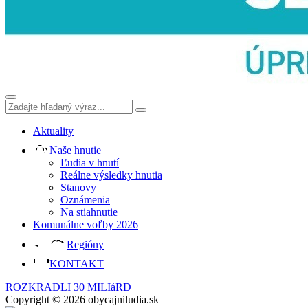
Aktuality
Naše hnutie
Ľudia v hnutí
Reálne výsledky hnutia
Stanovy
Oznámenia
Na stiahnutie
Komunálne voľby 2026
Regióny
KONTAKT
ROZKRADLI 30 MILIáRD
Copyright © 2026 obycajniludia.sk