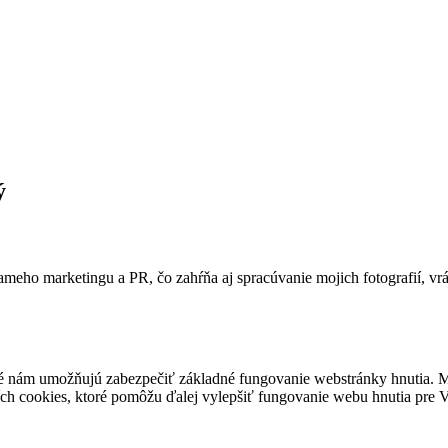
ý
ameho marketingu a PR, čo zahŕňa aj spracúvanie mojich fotografií, vr
é nám umožňujú zabezpečiť základné fungovanie webstránky hnutia. M
ích cookies, ktoré pomôžu ďalej vylepšiť fungovanie webu hnutia pre Vá