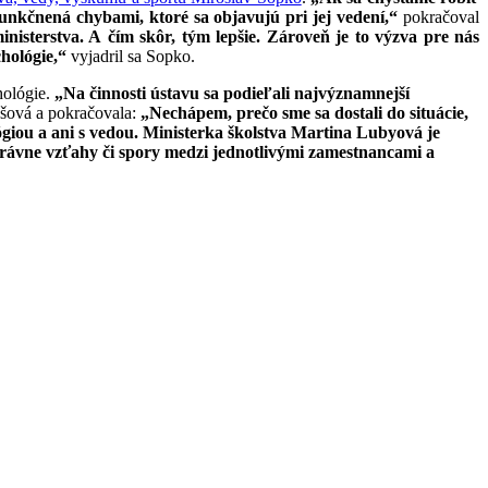
funkčnená chybami, ktoré sa objavujú pri jej vedení,“
pokračoval
nisterstva. A čím skôr, tým lepšie. Zároveň je to výzva pre nás
hológie,“
vyjadril sa Sopko.
hológie.
„Na činnosti ústavu sa podieľali najvýznamnejší
ová a pokračovala:
„Nechápem, prečo sme sa dostali do situácie,
lógiou a ani s vedou. Ministerka školstva Martina Lubyová je
-právne vzťahy či spory medzi jednotlivými zamestnancami a