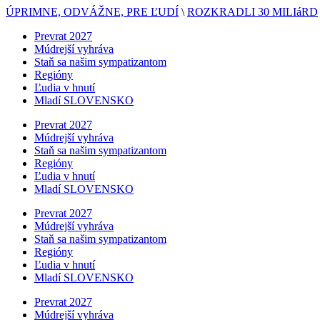
ÚPRIMNE, ODVÁŽNE, PRE ĽUDÍ
\
ROZKRADLI 30 MILIáRD
Prevrat 2027
Múdrejší vyhráva
Staň sa našim sympatizantom
Regióny
Ľudia v hnutí
Mladí SLOVENSKO
Prevrat 2027
Múdrejší vyhráva
Staň sa našim sympatizantom
Regióny
Ľudia v hnutí
Mladí SLOVENSKO
Prevrat 2027
Múdrejší vyhráva
Staň sa našim sympatizantom
Regióny
Ľudia v hnutí
Mladí SLOVENSKO
Prevrat 2027
Múdrejší vyhráva