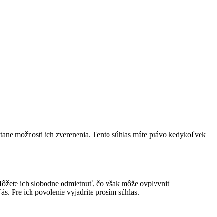
átane možnosti ich zverenenia. Tento súhlas máte právo kedykoľvek
ôžete ich slobodne odmietnuť, čo však môže ovplyvniť
s. Pre ich povolenie vyjadrite prosím súhlas.