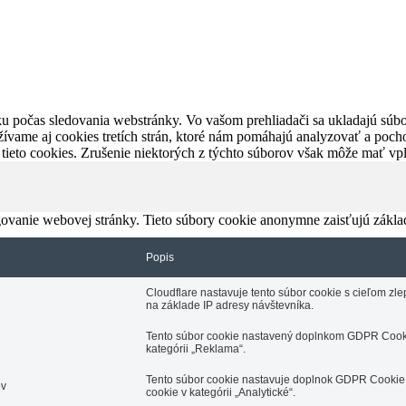
u počas sledovania webstránky. Vo vašom prehliadači sa ukladajú súbor
ívame aj cookies tretích strán, ktoré nám pomáhajú analyzovať a pocho
 tieto cookies. Zrušenie niektorých z týchto súborov však môže mať v
ovanie webovej stránky. Tieto súbory cookie anonymne zaisťujú zákla
Popis
Cloudflare nastavuje tento súbor cookie s cieľom z
na základe IP adresy návštevníka.
Tento súbor cookie nastavený doplnkom GDPR Cooki
kategórii „Reklama“.
Tento súbor cookie nastavuje doplnok GDPR Cookie 
ov
cookie v kategórii „Analytické“.