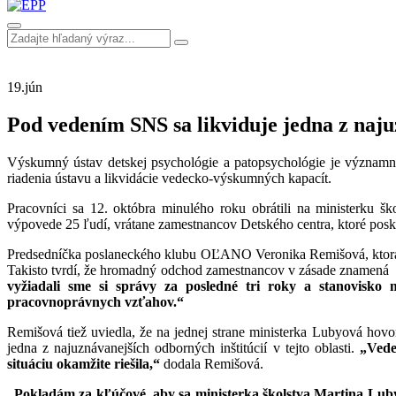
19.
jún
Pod vedením SNS sa likviduje jedna z naju
Výskumný ústav detskej psychológie a patopsychológie je významný
riadenia ústavu a likvidácie vedecko-výskumných kapacít.
Pracovníci sa 12. októbra minulého roku obrátili na ministerku šk
výpovede 25 ľudí, vrátane zamestnancov Detského centra, ktoré posk
Predsedníčka poslaneckého klubu OĽANO Veronika Remišová, ktorá sa
Takisto tvrdí, že hromadný odchod zamestnancov v zásade znamená
vyžiadali sme si správy za posledné tri roky a stanovisko
pracovnoprávnych vzťahov.“
Remišová tiež uviedla, že na jednej strane ministerka Lubyová hovo
jedna z najuznávanejších odborných inštitúcií v tejto oblasti.
„Vede
situáciu okamžite riešila,“
dodala Remišová.
„Pokladám za kľúčové, aby sa ministerka školstva Martina Lubyo