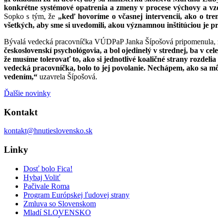
konkrétne systémové opatrenia a zmeny v procese výchovy a vzdel
Sopko s tým, že
„keď hovoríme o včasnej intervencii, ako o tre
všetkých, aby sme si uvedomili, akou významnou inštitúciou je p
Bývalá vedecká pracovníčka VÚDPaP Janka Šípošová pripomenula, že ú
československí psychológovia, a bol ojedinelý v strednej, ba v cel
že musíme tolerovať to, ako si jednotlivé koaličné strany rozdel
vedecká pracovníčka, bolo to jej povolanie. Nechápem, ako sa mô
vedením,“
uzavrela Šípošová.
Ďalšie novinky
Kontakt
kontakt@hnutieslovensko.sk
Linky
Dosť bolo Fica!
Hybaj Voliť
Pačivale Roma
Program Európskej ľudovej strany
Zmluva so Slovenskom
Mladí SLOVENSKO