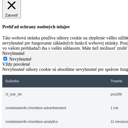
Zatvoriť
Prehľad ochrany osobných údajov
Táto webová stránka používa súbory cookie na zlepšenie vášho zážitk
nevyhnutné pre fungovanie základných funkcií webovej stránky. Použ
vo vašom prehliadači iba s vaším súhlasom. Máte tiež možnosť zrušiť
Nevyhnutné
Nevyhnutné
Vždy povolené
Nevyhnutné súbory cookie sú absolútne nevyhnutné pre správne fung
Sušenka
Trvanie
cf_use_ob
použité
cookielawinfo-checkbox-advertisement
1 rok
cookielawinfo-checkbox-analytics
11 mesiac