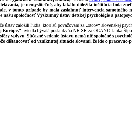
ávania, je nemysliteľné, aby takáto dôležitá inštitúcia bola zne
nde, v tomto prípade by mala zasiahnuť intervencia samotného mi
re našu spoločnosť Výskumný ústav detskej psychológie a patopsyc
stav založili ľudia, ktorí sú považovaní za „otcov“ slovenskej psyc
ej Európe,“
uviedla bývalá poslankyňa NR SR za OĽANO Janka Šípoš
ia sféry vplyvu. Súčasné vedenie ústavu nemá nič spoločné s psycho
že dištancovať od vzniknutej situácie slovami, že ide o pracovno