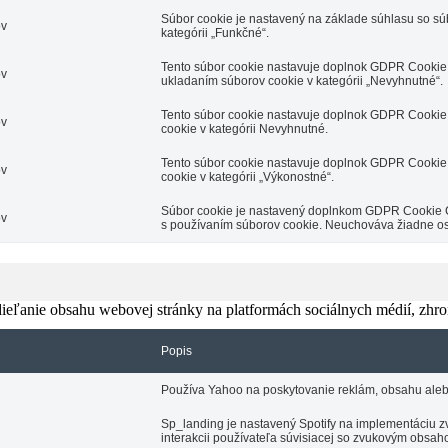
Súbor cookie je nastavený na základe súhlasu so s
ov
kategórii „Funkčné“.
Tento súbor cookie nastavuje doplnok GDPR Cookie 
ov
ukladaním súborov cookie v kategórii „Nevyhnutné“.
Tento súbor cookie nastavuje doplnok GDPR Cookie 
ov
cookie v kategórii Nevyhnutné.
Tento súbor cookie nastavuje doplnok GDPR Cookie 
ov
cookie v kategórii „Výkonostné“.
Súbor cookie je nastavený doplnkom GDPR Cookie Con
ov
s používaním súborov cookie. Neuchováva žiadne o
eľanie obsahu webovej stránky na platformách sociálnych médií, zhroma
Popis
Používa Yahoo na poskytovanie reklám, obsahu aleb
Sp_landing je nastavený Spotify na implementáciu zv
interakcii používateľa súvisiacej so zvukovým obsah