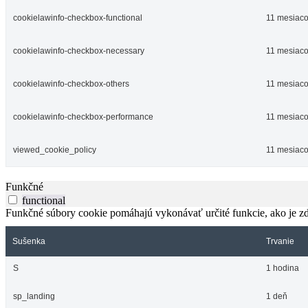
cookielawinfo-checkbox-functional
11 mesiac
cookielawinfo-checkbox-necessary
11 mesiac
cookielawinfo-checkbox-others
11 mesiac
cookielawinfo-checkbox-performance
11 mesiac
viewed_cookie_policy
11 mesiac
Funkčné
functional
Funkčné súbory cookie pomáhajú vykonávať určité funkcie, ako je zdi
Sušenka
Trvanie
S
1 hodina
sp_landing
1 deň