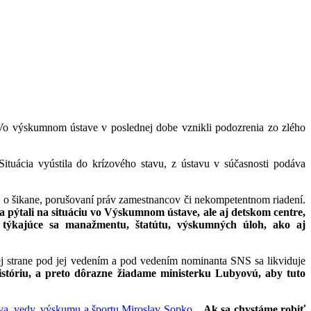
 Vo výskumnom ústave v poslednej dobe vznikli podozrenia zo zlého
Situácia vyústila do krízového stavu, z ústavu v súčasnosti podáva
 o šikane, porušovaní práv zamestnancov či nekompetentnom riadení.
 pýtali na situáciu vo Výskumnom ústave, ale aj detskom centre,
y týkajúce sa manažmentu, štatútu, výskumných úloh, ako aj
hej strane pod jej vedením a pod vedením nominanta SNS sa likviduje
stóriu, a preto dôrazne žiadame ministerku Lubyovú, aby tuto
tva, vedy, výskumu a športu Miroslav Sopko
.
„Ak sa chystáme robiť