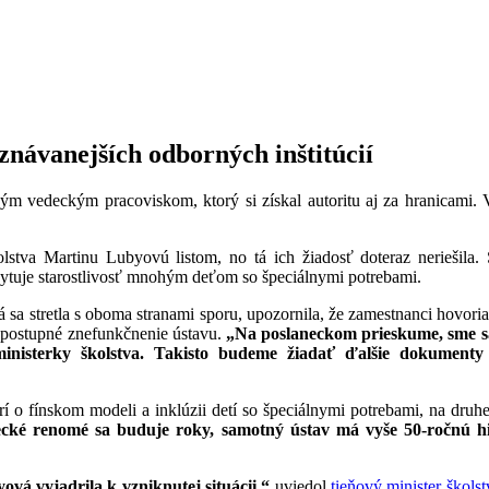
znávanejších odborných inštitúcií
m vedeckým pracoviskom, ktorý si získal autoritu aj za hranicami.
olstva Martinu Lubyovú listom, no tá ich žiadosť doteraz neriešila. 
ytuje starostlivosť mnohým deťom so špeciálnymi potrebami.
 stretla s oboma stranami sporu, upozornila, že zamestnanci hovoria
 postupné znefunkčnenie ústavu.
„Na poslaneckom prieskume, sme sa
 ministerky školstva. Takisto budeme žiadať ďalšie dokument
rí o fínskom modeli a inklúzii detí so špeciálnymi potrebami, na dru
cké renomé sa buduje roky, samotný ústav má vyše 50-ročnú hi
vá vyjadrila k vzniknutej situácii,“
uviedol
tieňový minister škols