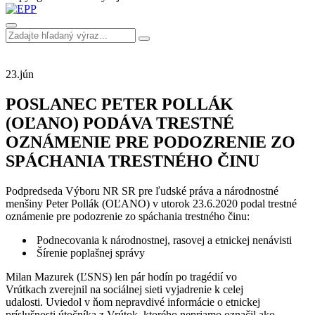
23.
jún
POSLANEC PETER POLLÁK
(OĽANO) PODÁVA TRESTNÉ
OZNÁMENIE PRE PODOZRENIE ZO
SPÁCHANIA TRESTNÉHO ČINU
Podpredseda Výboru NR SR pre ľudské práva a národnostné
menšiny Peter Pollák (OĽANO) v utorok 23.6.2020 podal trestné
oznámenie pre podozrenie zo spáchania trestného činu:
Podnecovania k národnostnej, rasovej a etnickej nenávisti
Šírenie poplašnej správy
Milan Mazurek (ĽSNS) len pár hodín po tragédií vo
Vrútkach zverejnil na sociálnej sieti vyjadrenie k celej
udalosti. Uviedol v ňom nepravdivé informácie o etnickej
príslušnosti útočníka z Vrútok, ktorého nepriamo označil ako