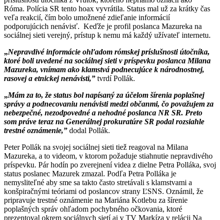
Róma. Polícia SR tento hoax vyvrátila. Status mal už za krátky čas
veľa reakcií, čím bolo umožnené zdieľanie informácií
podporujúcich nenávisť. Keďže je profil poslanca Mazureka na
sociálnej sieti verejný, prístup k nemu má každý užívateľ internetu.
„
Nepravdivé informácie ohľadom rómskej príslušnosti útočníka,
ktoré boli uvedené na sociálnej sieti v príspevku poslanca Milana
Mazureka, vnímam ako klamstvá podnecujúce k národnostnej,
rasovej a etnickej nenávisti,”
tvrdí Pollák.
„
Mám za to, že status bol napísaný za účelom šírenia poplašnej
správy a podnecovaniu nenávisti medzi občanmi, čo považujem za
nebezpečné, nezodpovedné a nehodné poslanca NR SR. Preto
som práve teraz na Generálnej prokuratúre SR podal rozsiahle
trestné oznámenie,”
dodal Pollák.
Peter Pollák na svojej sociálnej sieti tiež reagoval na Milana
Mazureka, a to videom, v ktorom požaduje stiahnutie nepravdivého
príspevku. Pár hodín po zverejnení videa z dielne Petra Polláka, svoj
status poslanec Mazurek zmazal. Podľa Petra Polláka je
nemysliteľné aby sme sa takto často stretávali s klamstvami a
konšpiračnými teóriami od poslancov strany ĽSNS. Oznámil, že
pripravuje trestné oznámenie na Mariána Kotlebu za šírenie
poplašných správ ohľadom pochybného očkovania, ktoré
prezentoval okrem sociálnych sietí aj v TV Markíza v relácii Na