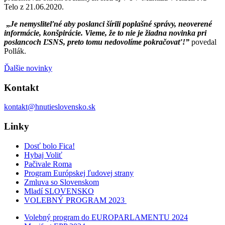
Telo z 21.06.2020.
„
J
e nemysliteľné aby poslanci šírili poplašné správy, neoverené
informácie, konšpirácie. Vieme, že to nie je žiadna novinka pri
poslancoch ĽSNS, preto tomu nedovolíme pokračovať!”
povedal
Pollák.
Ďalšie novinky
Kontakt
kontakt@hnutieslovensko.sk
Linky
Dosť bolo Fica!
Hybaj Voliť
Pačivale Roma
Program Európskej ľudovej strany
Zmluva so Slovenskom
Mladí SLOVENSKO
VOLEBNÝ PROGRAM 2023
Volebný program do EUROPARLAMENTU 2024