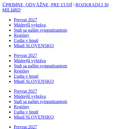
ÚPRIMNE, ODVÁŽNE, PRE ĽUDÍ
\
ROZKRADLI 30
MILIáRD
Prevrat 2027
Múdrejší vyhráva
Staň sa našim sympatizantom
Regióny
Ľudia v hnutí
Mladí SLOVENSKO
Prevrat 2027
Múdrejší vyhráva
Staň sa našim sympatizantom
Regióny
Ľudia v hnutí
Mladí SLOVENSKO
Prevrat 2027
Múdrejší vyhráva
Staň sa našim sympatizantom
Regióny
Ľudia v hnutí
Mladí SLOVENSKO
Prevrat 2027