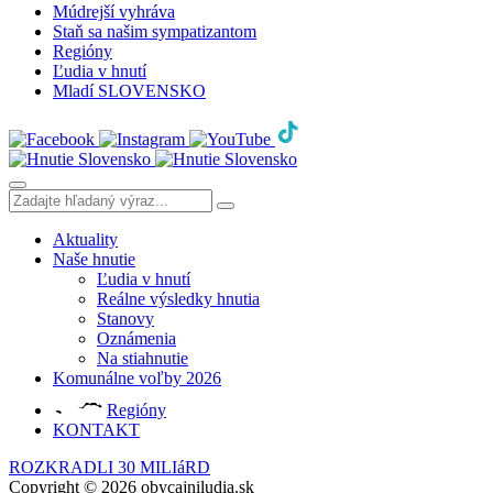
Múdrejší vyhráva
Staň sa našim sympatizantom
Regióny
Ľudia v hnutí
Mladí SLOVENSKO
Aktuality
Naše hnutie
Ľudia v hnutí
Reálne výsledky hnutia
Stanovy
Oznámenia
Na stiahnutie
Komunálne voľby 2026
Regióny
KONTAKT
ROZKRADLI 30 MILIáRD
Copyright © 2026 obycajniludia.sk