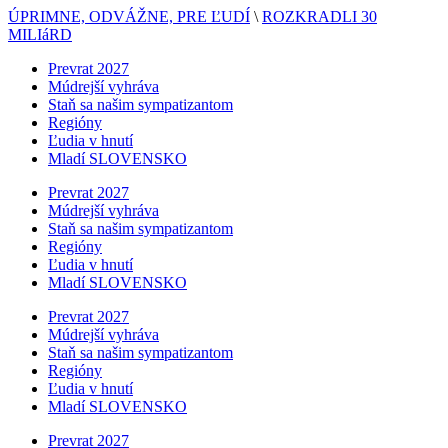
ÚPRIMNE, ODVÁŽNE, PRE ĽUDÍ
\
ROZKRADLI 30
MILIáRD
Prevrat 2027
Múdrejší vyhráva
Staň sa našim sympatizantom
Regióny
Ľudia v hnutí
Mladí SLOVENSKO
Prevrat 2027
Múdrejší vyhráva
Staň sa našim sympatizantom
Regióny
Ľudia v hnutí
Mladí SLOVENSKO
Prevrat 2027
Múdrejší vyhráva
Staň sa našim sympatizantom
Regióny
Ľudia v hnutí
Mladí SLOVENSKO
Prevrat 2027