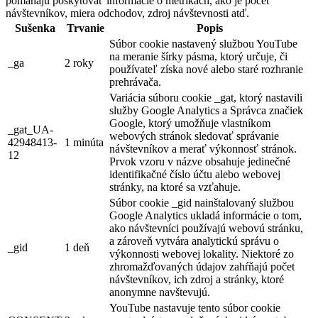
pomáhajú poskytovať informácie o metrikách, ako je počet
návštevníkov, miera odchodov, zdroj návštevnosti atď.
Sušenka
Trvanie
Popis
Súbor cookie nastavený službou YouTube
na meranie šírky pásma, ktorý určuje, či
_ga
2 roky
používateľ získa nové alebo staré rozhranie
prehrávača.
Variácia súboru cookie _gat, ktorý nastavili
služby Google Analytics a Správca značiek
Google, ktorý umožňuje vlastníkom
_gat_UA-
webových stránok sledovať správanie
42948413-
1 minúta
návštevníkov a merať výkonnosť stránok.
12
Prvok vzoru v názve obsahuje jedinečné
identifikačné číslo účtu alebo webovej
stránky, na ktoré sa vzťahuje.
Súbor cookie _gid nainštalovaný službou
Google Analytics ukladá informácie o tom,
ako návštevníci používajú webovú stránku,
a zároveň vytvára analytickú správu o
_gid
1 deň
výkonnosti webovej lokality. Niektoré zo
zhromažďovaných údajov zahŕňajú počet
návštevníkov, ich zdroj a stránky, ktoré
anonymne navštevujú.
YouTube nastavuje tento súbor cookie