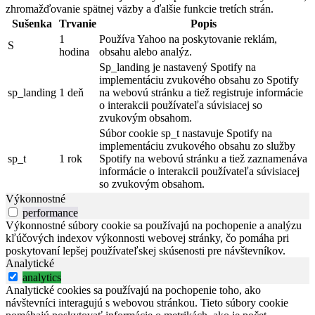
zhromažďovanie spätnej väzby a ďalšie funkcie tretích strán.
Sušenka
Trvanie
Popis
1
Používa Yahoo na poskytovanie reklám,
S
hodina
obsahu alebo analýz.
Sp_landing je nastavený Spotify na
implementáciu zvukového obsahu zo Spotify
sp_landing
1 deň
na webovú stránku a tiež registruje informácie
o interakcii používateľa súvisiacej so
zvukovým obsahom.
Súbor cookie sp_t nastavuje Spotify na
implementáciu zvukového obsahu zo služby
sp_t
1 rok
Spotify na webovú stránku a tiež zaznamenáva
informácie o interakcii používateľa súvisiacej
so zvukovým obsahom.
Výkonnostné
performance
Výkonnostné súbory cookie sa používajú na pochopenie a analýzu
kľúčových indexov výkonnosti webovej stránky, čo pomáha pri
poskytovaní lepšej používateľskej skúsenosti pre návštevníkov.
Analytické
analytics
Analytické cookies sa používajú na pochopenie toho, ako
návštevníci interagujú s webovou stránkou. Tieto súbory cookie