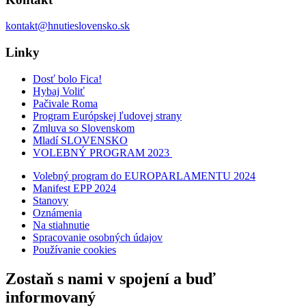
kontakt@hnutieslovensko.sk
Linky
Dosť bolo Fica!
Hybaj Voliť
Pačivale Roma
Program Európskej ľudovej strany
Zmluva so Slovenskom
Mladí SLOVENSKO
VOLEBNÝ PROGRAM 2023
Volebný program do EUROPARLAMENTU 2024
Manifest EPP 2024
Stanovy
Oznámenia
Na stiahnutie
Spracovanie osobných údajov
Používanie cookies
Zostaň s nami v spojení a buď
informovaný