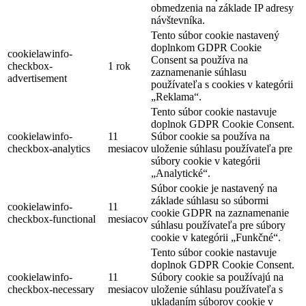
obmedzenia na základe IP adresy
návštevníka.
Tento súbor cookie nastavený
doplnkom GDPR Cookie
cookielawinfo-
Consent sa používa na
checkbox-
1 rok
zaznamenanie súhlasu
advertisement
používateľa s cookies v kategórii
„Reklama“.
Tento súbor cookie nastavuje
doplnok GDPR Cookie Consent.
cookielawinfo-
11
Súbor cookie sa používa na
checkbox-analytics
mesiacov
uloženie súhlasu používateľa pre
súbory cookie v kategórii
„Analytické“.
Súbor cookie je nastavený na
základe súhlasu so súbormi
cookielawinfo-
11
cookie GDPR na zaznamenanie
checkbox-functional
mesiacov
súhlasu používateľa pre súbory
cookie v kategórii „Funkčné“.
Tento súbor cookie nastavuje
doplnok GDPR Cookie Consent.
cookielawinfo-
11
Súbory cookie sa používajú na
checkbox-necessary
mesiacov
uloženie súhlasu používateľa s
ukladaním súborov cookie v