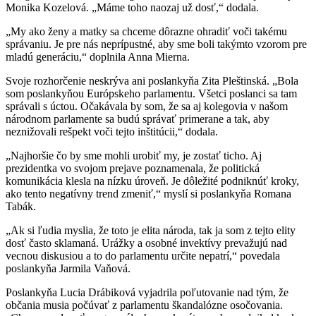
Monika Kozelová. „Máme toho naozaj už dosť,“ dodala.
„My ako ženy a matky sa chceme dôrazne ohradiť voči takému
správaniu. Je pre nás neprípustné, aby sme boli takýmto vzorom pre
mladú generáciu,“ doplnila Anna Mierna.
Svoje rozhorčenie neskrýva ani poslankyňa Zita Pleštinská. „Bola
som poslankyňou Európskeho parlamentu. Všetci poslanci sa tam
správali s úctou. Očakávala by som, že sa aj kolegovia v našom
národnom parlamente sa budú správať primerane a tak, aby
neznižovali rešpekt voči tejto inštitúcii,“ dodala.
„Najhoršie čo by sme mohli urobiť my, je zostať ticho. Aj
prezidentka vo svojom prejave poznamenala, že politická
komunikácia klesla na nízku úroveň. Je dôležité podniknúť kroky,
ako tento negatívny trend zmeniť,“ myslí si poslankyňa Romana
Tabák.
„Ak si ľudia myslia, že toto je elita národa, tak ja som z tejto elity
dosť často sklamaná. Urážky a osobné invektívy prevažujú nad
vecnou diskusiou a to do parlamentu určite nepatrí,“ povedala
poslankyňa Jarmila Vaňová.
Poslankyňa Lucia Drábiková vyjadrila poľutovanie nad tým, že
občania musia počúvať z parlamentu škandalózne osočovania.