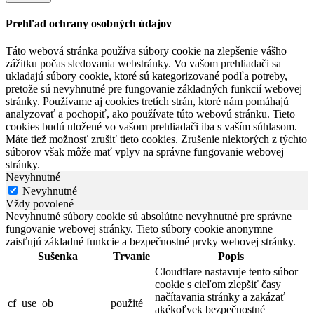
Prehľad ochrany osobných údajov
Táto webová stránka používa súbory cookie na zlepšenie vášho
zážitku počas sledovania webstránky. Vo vašom prehliadači sa
ukladajú súbory cookie, ktoré sú kategorizované podľa potreby,
pretože sú nevyhnutné pre fungovanie základných funkcií webovej
stránky. Používame aj cookies tretích strán, ktoré nám pomáhajú
analyzovať a pochopiť, ako používate túto webovú stránku. Tieto
cookies budú uložené vo vašom prehliadači iba s vaším súhlasom.
Máte tiež možnosť zrušiť tieto cookies. Zrušenie niektorých z týchto
súborov však môže mať vplyv na správne fungovanie webovej
stránky.
Nevyhnutné
Nevyhnutné
Vždy povolené
Nevyhnutné súbory cookie sú absolútne nevyhnutné pre správne
fungovanie webovej stránky. Tieto súbory cookie anonymne
zaisťujú základné funkcie a bezpečnostné prvky webovej stránky.
Sušenka
Trvanie
Popis
Cloudflare nastavuje tento súbor
cookie s cieľom zlepšiť časy
načítavania stránky a zakázať
cf_use_ob
použité
akékoľvek bezpečnostné