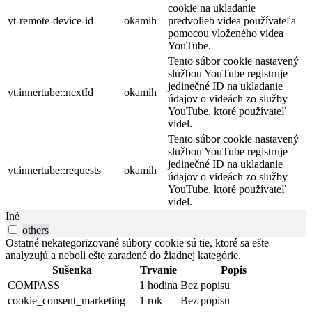
cookie na ukladanie
yt-remote-device-id
okamih
predvolieb videa používateľa
pomocou vloženého videa
YouTube.
Tento súbor cookie nastavený
službou YouTube registruje
jedinečné ID na ukladanie
yt.innertube::nextId
okamih
údajov o videách zo služby
YouTube, ktoré používateľ
videl.
Tento súbor cookie nastavený
službou YouTube registruje
jedinečné ID na ukladanie
yt.innertube::requests
okamih
údajov o videách zo služby
YouTube, ktoré používateľ
videl.
Iné
others
Ostatné nekategorizované súbory cookie sú tie, ktoré sa ešte
analyzujú a neboli ešte zaradené do žiadnej kategórie.
Sušenka
Trvanie
Popis
COMPASS
1 hodina
Bez popisu
cookie_consent_marketing
1 rok
Bez popisu