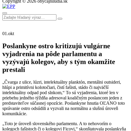
Copyright © 2026 obycajniludia.sk
01.
okt
Poslankyne ostro kritizujú vulgárne
vyjadrenia na pôde parlamentu a
vyzývajú kolegov, aby s tým okamžite
prestali
„Čvarga z ulice, lúzri, intelektuálny planktón, mentálni outsideri,
hlúpi a primitívni kolotočiari, čistí fašisti, stádo či najväčší
intelektuálny odpad pod slnkom,“ To sú vyjadrenia, ktoré len v
priebehu jedného týždňa adresoval koaličným poslancom jeden z
predstaviteľov súčasnej opozície. Poslankyne hnutia OĽANO toto
správanie ostro odsúdili a vyzvali na normálnu a slušnú úroveň
komunikácie.
„Toto je úroveň slovenského parlamentu. A to nehovorím o
kolegoch fašistoch či o kolegovi Ficovi,“ skonštatovala poslankyňa