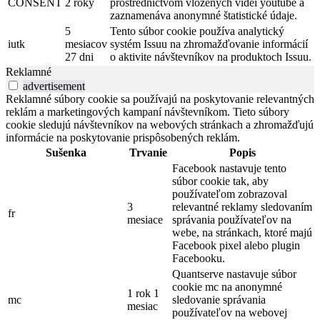
CONSENT
2 roky
prostredníctvom vložených videí youtube a
zaznamenáva anonymné štatistické údaje.
5
Tento súbor cookie používa analytický
iutk
mesiacov
systém Issuu na zhromažďovanie informácií
27 dni
o aktivite návštevníkov na produktoch Issuu.
Reklamné
advertisement
Reklamné súbory cookie sa používajú na poskytovanie relevantných
reklám a marketingových kampaní návštevníkom. Tieto súbory
cookie sledujú návštevníkov na webových stránkach a zhromažďujú
informácie na poskytovanie prispôsobených reklám.
Sušenka
Trvanie
Popis
Facebook nastavuje tento
súbor cookie tak, aby
používateľom zobrazoval
3
relevantné reklamy sledovaním
fr
mesiace
správania používateľov na
webe, na stránkach, ktoré majú
Facebook pixel alebo plugin
Facebooku.
Quantserve nastavuje súbor
cookie mc na anonymné
1 rok 1
mc
sledovanie správania
mesiac
používateľov na webovej