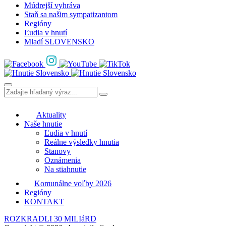
Múdrejší vyhráva
Staň sa našim sympatizantom
Regióny
Ľudia v hnutí
Mladí SLOVENSKO
Aktuality
Naše hnutie
Ľudia v hnutí
Reálne výsledky hnutia
Stanovy
Oznámenia
Na stiahnutie
Komunálne voľby 2026
Regióny
KONTAKT
ROZKRADLI 30 MILIáRD