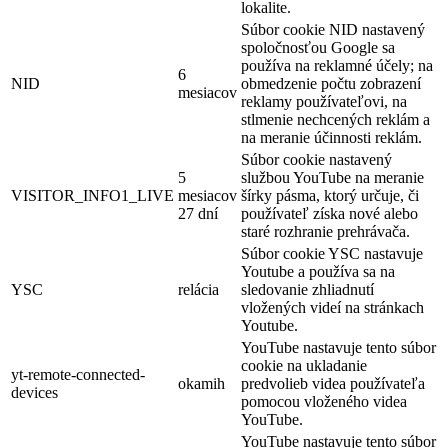
lokalite.
Súbor cookie NID nastavený
spoločnosťou Google sa
používa na reklamné účely; na
6
NID
obmedzenie počtu zobrazení
mesiacov
reklamy používateľovi, na
stlmenie nechcených reklám a
na meranie účinnosti reklám.
Súbor cookie nastavený
5
službou YouTube na meranie
VISITOR_INFO1_LIVE
mesiacov
šírky pásma, ktorý určuje, či
27 dní
používateľ získa nové alebo
staré rozhranie prehrávača.
Súbor cookie YSC nastavuje
Youtube a používa sa na
YSC
relácia
sledovanie zhliadnutí
vložených videí na stránkach
Youtube.
YouTube nastavuje tento súbor
cookie na ukladanie
yt-remote-connected-
okamih
predvolieb videa používateľa
devices
pomocou vloženého videa
YouTube.
YouTube nastavuje tento súbor