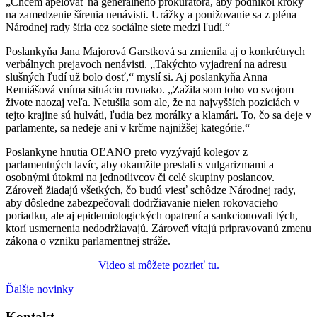
„Chcem apelovať na generálneho prokurátora, aby podnikol kroky
na zamedzenie šírenia nenávisti. Urážky a ponižovanie sa z pléna
Národnej rady šíria cez sociálne siete medzi ľudí.“
Poslankyňa Jana Majorová Garstková sa zmienila aj o konkrétnych
verbálnych prejavoch nenávisti. „Takýchto vyjadrení na adresu
slušných ľudí už bolo dosť,“ myslí si. Aj poslankyňa Anna
Remiášová vníma situáciu rovnako. „Zažila som toho vo svojom
živote naozaj veľa. Netušila som ale, že na najvyšších pozíciách v
tejto krajine sú hulváti, ľudia bez morálky a klamári. To, čo sa deje v
parlamente, sa nedeje ani v krčme najnižšej kategórie.“
Poslankyne hnutia OĽANO preto vyzývajú kolegov z
parlamentných lavíc, aby okamžite prestali s vulgarizmami a
osobnými útokmi na jednotlivcov či celé skupiny poslancov.
Zároveň žiadajú všetkých, čo budú viesť schôdze Národnej rady,
aby dôsledne zabezpečovali dodržiavanie nielen rokovacieho
poriadku, ale aj epidemiologických opatrení a sankcionovali tých,
ktorí usmernenia nedodržiavajú. Zároveň vítajú pripravovanú zmenu
zákona o vzniku parlamentnej stráže.
Video si môžete pozrieť tu.
Ďalšie novinky
Kontakt