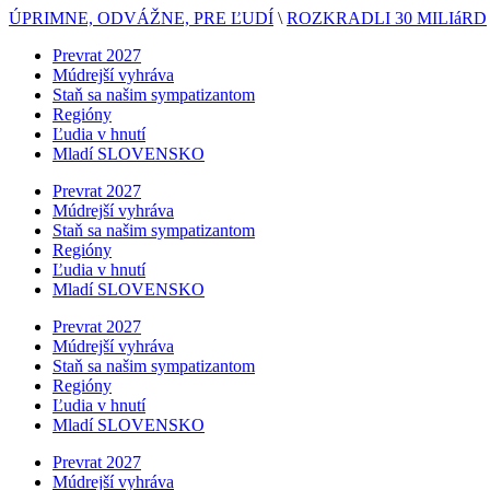
ÚPRIMNE, ODVÁŽNE, PRE ĽUDÍ
\
ROZKRADLI 30 MILIáRD
Prevrat 2027
Múdrejší vyhráva
Staň sa našim sympatizantom
Regióny
Ľudia v hnutí
Mladí SLOVENSKO
Prevrat 2027
Múdrejší vyhráva
Staň sa našim sympatizantom
Regióny
Ľudia v hnutí
Mladí SLOVENSKO
Prevrat 2027
Múdrejší vyhráva
Staň sa našim sympatizantom
Regióny
Ľudia v hnutí
Mladí SLOVENSKO
Prevrat 2027
Múdrejší vyhráva