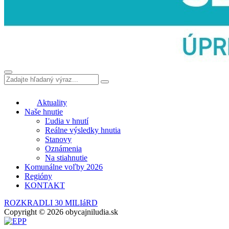
Aktuality
Naše hnutie
Ľudia v hnutí
Reálne výsledky hnutia
Stanovy
Oznámenia
Na stiahnutie
Komunálne voľby 2026
Regióny
KONTAKT
ROZKRADLI 30 MILIáRD
Copyright © 2026 obycajniludia.sk