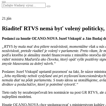
21.
jún
Riaditeľ RTVS nemá byť volený politicky
Poslanci za hnutie OĽANO-NOVA Jozef Viskupič a Ján Budaj dne
„RTVS by mala mať dva piliere nezávislosti, momentálne však u nás a
nezávislosti, pretože riaditeľ je volený v parlamente. Preto vítam, že
podľa ktorého je aktuálny model financovania z minulého storočia dávno
vidieť ministra Maďariča ako človeka, ktorý opäť vyšle pozitívny sign
zmysle hlasovania za dobrý návrh.“
Poslanec Jozef Viskupič upriamil pozornosť na fakt, že názor minist
„Jeho myšlienky neboli vyslyšané ani pri zvyšovaní koncesionárskyc
nemala diať na pôde parlamentu. S touto ideou sa stotožňujeme, avš
divákov a poslucháčov, ktoré je potrebné vytvoriť.“
Tieto rady by nezabezpečovali len nominácie na post GR RTVS, ale 
najlepšími modelmi.
Hnutie OĽANO-NOVA chce spolupracovať s ministerstvom kultúry a ot