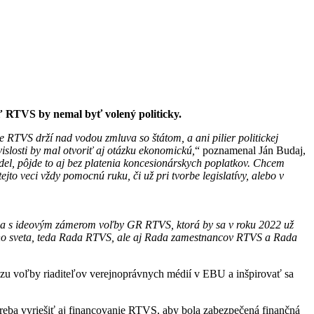
 RTVS by nemal byť volený politicky.
že RTVS drží nad vodou zmluva so štátom, a ani pilier politickej
vislosti by mal otvoriť aj otázku ekonomickú,
“ poznamenal Ján Budaj,
el, pôjde to aj bez platenia koncesionárskych poplatkov. Chcem
to veci vždy pomocnú ruku, či už pri tvorbe legislatívy, alebo v
ádza s ideovým zámerom voľby GR RTVS, ktorá by sa v roku 2022 už
ného sveta, teda Rada RTVS, ale aj Rada zamestnancov RTVS a Rada
zu voľby riaditeľov verejnoprávnych médií v EBU a inšpirovať sa
eba vyriešiť aj financovanie RTVS, aby bola zabezpečená finančná