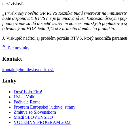
nezávislosť.
„Prvé kroky nového GR RTVS Rezníka budú smerovať na ministerstvo ku
bude disponovať. RTVS nie je financovaná len koncesionárskymi popla
financovanie sa dá docieliť zrušením koncesionárskych poplatkov a 
odvodený od HDP, teda 0,15% z hrubého domáceho produktu.“
J. Viskupič načrtol aj problém portálu RTVS, ktorý neodráža paramet
Ďalšie novinky
Kontakt
kontakt@hnutieslovensko.sk
Linky
Dosť bolo Fica!
Hybaj Voliť
Pačivale Roma
Program Európskej ľudovej strany
Zmluva so Slovenskom
Mladí SLOVENSKO
VOLEBNÝ PROGRAM 2023