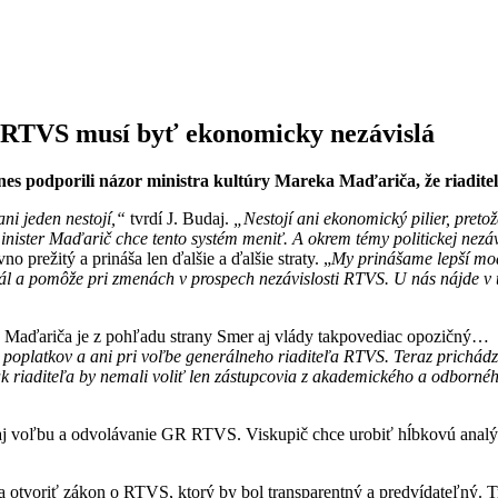
, RTVS musí byť ekonomicky nezávislá
s podporili názor ministra kultúry Mareka Maďariča, že riaditeľ
ni jeden nestojí,“
tvrdí J. Budaj.
„Nestojí ani ekonomický pilier, preto
 minister Maďarič chce tento systém meniť. A okrem témy politickej nezá
 prežitý a prináša len ďalšie a ďalšie straty. „
My prinášame lepší mod
ál a pomôže pri zmenách v prospech nezávislosti RTVS. U nás nájde v tej
ra Maďariča je z pohľadu strany Smer aj vlády takpovediac opozičný…
h poplatkov a ani pri voľbe generálneho riaditeľa RTVS. Teraz prich
ak riaditeľa by nemali voliť len zástupcovia z akademického a odbor
aj voľbu a odvolávanie GR RTVS. Viskupič chce urobiť hĺbkovú analý
voriť zákon o RTVS, ktorý by bol transparentný a predvídateľný. Tr