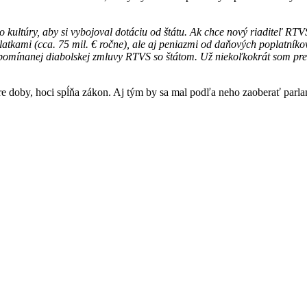
ltúry, aby si vybojoval dotáciu od štátu. Ak chce nový riaditeľ RTVS 
tkami (cca. 75 mil. € ročne), ale aj peniazmi od daňových poplatníkov
spomínanej diabolskej zmluvy RTVS so štátom. Už niekoľkokrát som pre
re doby, hoci spĺňa zákon. Aj tým by sa mal podľa neho zaoberať parla