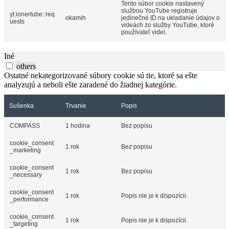
Tento súbor cookie nastavený
službou YouTube registruje
yt.innertube::req
okamih
jedinečné ID na ukladanie údajov o
uests
videách zo služby YouTube, ktoré
používateľ videl.
Iné
others
Ostatné nekategorizované súbory cookie sú tie, ktoré sa ešte
analyzujú a neboli ešte zaradené do žiadnej kategórie.
Sušenka
Trvanie
Popis
COMPASS
1 hodina
Bez popisu
cookie_consent
1 rok
Bez popisu
_marketing
cookie_consent
1 rok
Bez popisu
_necessary
cookie_consent
1 rok
Popis nie je k dispozícii.
_performance
cookie_consent
1 rok
Popis nie je k dispozícii.
_targeting