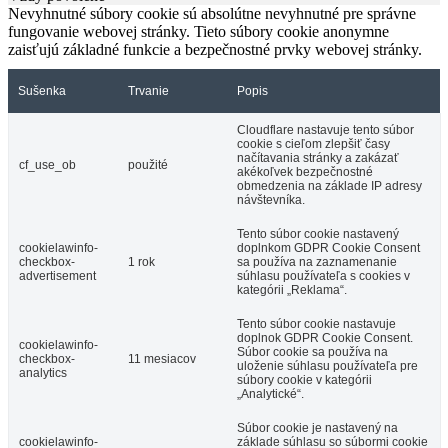
Nevyhnutné súbory cookie sú absolútne nevyhnutné pre správne
fungovanie webovej stránky. Tieto súbory cookie anonymne
zaisťujú základné funkcie a bezpečnostné prvky webovej stránky.
Sušenka
Trvanie
Popis
Cloudflare nastavuje tento súbor
cookie s cieľom zlepšiť časy
načítavania stránky a zakázať
cf_use_ob
použité
akékoľvek bezpečnostné
obmedzenia na základe IP adresy
návštevníka.
Tento súbor cookie nastavený
cookielawinfo-
doplnkom GDPR Cookie Consent
checkbox-
1 rok
sa používa na zaznamenanie
advertisement
súhlasu používateľa s cookies v
kategórii „Reklama“.
Tento súbor cookie nastavuje
doplnok GDPR Cookie Consent.
cookielawinfo-
Súbor cookie sa používa na
checkbox-
11 mesiacov
uloženie súhlasu používateľa pre
analytics
súbory cookie v kategórii
„Analytické“.
Súbor cookie je nastavený na
cookielawinfo-
základe súhlasu so súbormi cookie