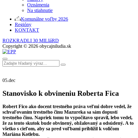
Oznámenia
Na stiahnutie
Komunálne voľby 2026
Regióny
KONTAKT
ROZKRADLI 30 MILIáRD
Copyright © 2026 obycajniludia.sk
05.
dec
Stanovisko k obvineniu Roberta Fica
Robert Fico ako docent trestného práva veľmi dobre vedel, že
schvaľovaním trestného činu Mazureka sa sám dopustí
trestného činu. Napriek tomu to vypočítavo spravil, lebo vedel,
že za tento skutok bude obvinený, obžalovaný a odsúdený. A to
všetko s cieľom, aby sa pred voľbami priblížil k voličom
Mariána Kotlebu.