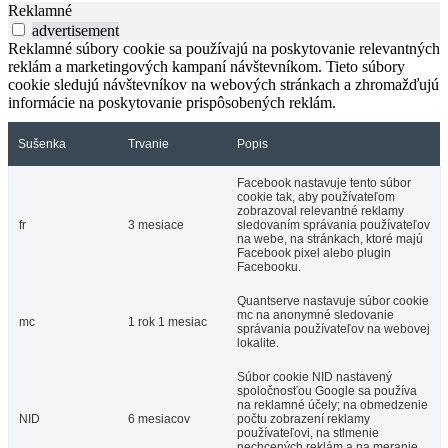
Reklamné
advertisement
Reklamné súbory cookie sa používajú na poskytovanie relevantných
reklám a marketingových kampaní návštevníkom. Tieto súbory
cookie sledujú návštevníkov na webových stránkach a zhromažďujú
informácie na poskytovanie prispôsobených reklám.
Sušenka
Trvanie
Popis
Facebook nastavuje tento súbor
cookie tak, aby používateľom
zobrazoval relevantné reklamy
fr
3 mesiace
sledovaním správania používateľov
na webe, na stránkach, ktoré majú
Facebook pixel alebo plugin
Facebooku.
Quantserve nastavuje súbor cookie
mc na anonymné sledovanie
mc
1 rok 1 mesiac
správania používateľov na webovej
lokalite.
Súbor cookie NID nastavený
spoločnosťou Google sa používa
na reklamné účely; na obmedzenie
NID
6 mesiacov
počtu zobrazení reklamy
používateľovi, na stlmenie
nechcených reklám a na meranie