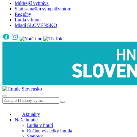
Múdrejší vyhráva
Staň sa našim sympatizantom
Regióny
Ľudia v hnutí
Mladí SLOVENSKO
Aktuality
Naše hnutie
Ľudia v hnutí
Reálne výsledky hnutia
Stanovy