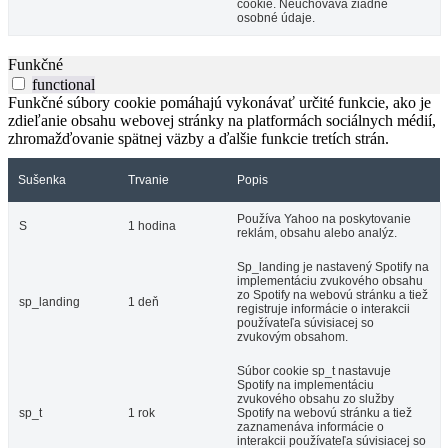
cookie. Neuchováva žiadne
osobné údaje.
Funkčné
functional
Funkčné súbory cookie pomáhajú vykonávať určité funkcie, ako je
zdieľanie obsahu webovej stránky na platformách sociálnych médií,
zhromažďovanie spätnej väzby a ďalšie funkcie tretích strán.
Sušenka
Trvanie
Popis
Používa Yahoo na poskytovanie
S
1 hodina
reklám, obsahu alebo analýz.
Sp_landing je nastavený Spotify na
implementáciu zvukového obsahu
zo Spotify na webovú stránku a tiež
sp_landing
1 deň
registruje informácie o interakcii
používateľa súvisiacej so
zvukovým obsahom.
Súbor cookie sp_t nastavuje
Spotify na implementáciu
zvukového obsahu zo služby
sp_t
1 rok
Spotify na webovú stránku a tiež
zaznamenáva informácie o
interakcii používateľa súvisiacej so