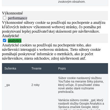
zvukovým obsahom.
Výkonnostné
performance
Výkonnostné súbory cookie sa používajú na pochopenie a analýzu
kľúčových indexov výkonnosti webovej stránky, čo pomáha pri
poskytovaní lepšej používateľskej skúsenosti pre návštevníkov.
Analytické
analytics
Analytické cookies sa používajú na pochopenie toho, ako
návštevníci interagujú s webovou stránkou. Tieto súbory cookie
pomáhajú poskytovať informácie o metrikách, ako je počet
návštevníkov, miera odchodov, zdroj návštevnosti atď.
Sušenka
Trvanie
Popis
Súbor cookie nastavený službou
YouTube na meranie šírky pásma,
_ga
2 roky
ktorý určuje, či používateľ získa
nové alebo staré rozhranie
prehrávača.
Variácia súboru cookie _gat, ktorý
nastavili služby Google Analytics a
Správca značiek Google, ktorý