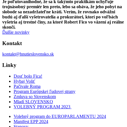
Je poľutovanihodné, že sa k takýmto praktikám uchyľuje
trojnásobný premiér len preto, lebo sa obáva, že jeho pobyt na
slobode sa nezadržateľne kráti. Verím, že rovnako odvážni
budú aj ďalší vyšetrovatelia a prokurátori, ktorí po voľbách
vyšetria aj trestné činy, za ktoré Robert Fico vo väzení aj reálne
skončí.
Ďalšie novinky
Kontakt
kontakt@hnutieslovensko.sk
Linky
Dosť bolo Fica!
Hybaj Voliť
Pačivale Roma
Program Európskej ľudovej strany
Zmluva so Slovenskom
Mladí SLOVENSKO
VOLEBNÝ PROGRAM 2023
Volebný program do EUROPARLAMENTU 2024
Manifest EPP 2024
Stanovy