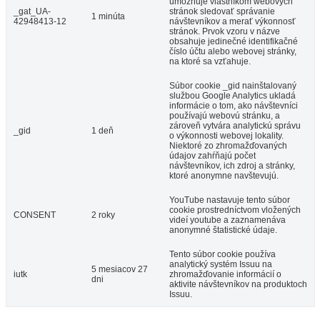
umožňuje vlastníkom webových
_gat_UA-
stránok sledovať správanie
1 minúta
42948413-12
návštevníkov a merať výkonnosť
stránok. Prvok vzoru v názve
obsahuje jedinečné identifikačné
číslo účtu alebo webovej stránky,
na ktoré sa vzťahuje.
Súbor cookie _gid nainštalovaný
službou Google Analytics ukladá
informácie o tom, ako návštevníci
používajú webovú stránku, a
zároveň vytvára analytickú správu
_gid
1 deň
o výkonnosti webovej lokality.
Niektoré zo zhromažďovaných
údajov zahŕňajú počet
návštevníkov, ich zdroj a stránky,
ktoré anonymne navštevujú.
YouTube nastavuje tento súbor
cookie prostredníctvom vložených
CONSENT
2 roky
videí youtube a zaznamenáva
anonymné štatistické údaje.
Tento súbor cookie používa
analytický systém Issuu na
5 mesiacov 27
iutk
zhromažďovanie informácií o
dni
aktivite návštevníkov na produktoch
Issuu.