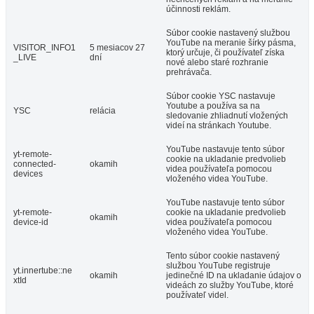
účinnosti reklám.
Súbor cookie nastavený službou
YouTube na meranie šírky pásma,
VISITOR_INFO1
5 mesiacov 27
ktorý určuje, či používateľ získa
_LIVE
dní
nové alebo staré rozhranie
prehrávača.
Súbor cookie YSC nastavuje
Youtube a používa sa na
YSC
relácia
sledovanie zhliadnutí vložených
videí na stránkach Youtube.
YouTube nastavuje tento súbor
yt-remote-
cookie na ukladanie predvolieb
connected-
okamih
videa používateľa pomocou
devices
vloženého videa YouTube.
YouTube nastavuje tento súbor
yt-remote-
cookie na ukladanie predvolieb
okamih
device-id
videa používateľa pomocou
vloženého videa YouTube.
Tento súbor cookie nastavený
službou YouTube registruje
yt.innertube::ne
okamih
jedinečné ID na ukladanie údajov o
xtId
videách zo služby YouTube, ktoré
používateľ videl.