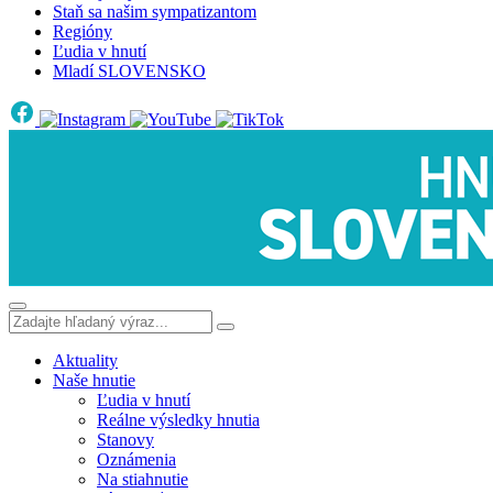
Staň sa našim sympatizantom
Regióny
Ľudia v hnutí
Mladí SLOVENSKO
Aktuality
Naše hnutie
Ľudia v hnutí
Reálne výsledky hnutia
Stanovy
Oznámenia
Na stiahnutie