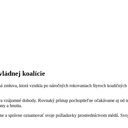
ládnej koalície
á zmluva, ktorá vznikla po náročných rokovaniach štyroch koaličných 
 vzájomné dohody. Rovnaký prístup pochopiteľne očakávame aj od naši
any a hnutia.
e a správne oznamovať svoje požiadavky prostredníctvom médií. Svoje 