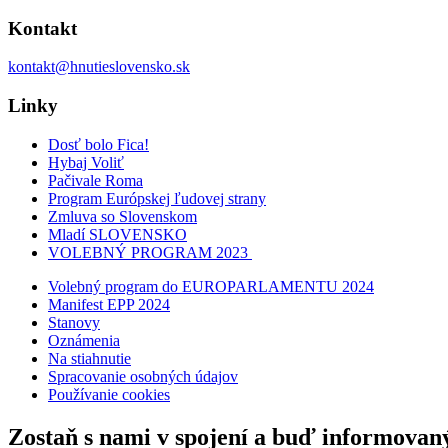
Kontakt
kontakt@hnutieslovensko.sk
Linky
Dosť bolo Fica!
Hybaj Voliť
Pačivale Roma
Program Európskej ľudovej strany
Zmluva so Slovenskom
Mladí SLOVENSKO
VOLEBNÝ PROGRAM 2023
Volebný program do EUROPARLAMENTU 2024
Manifest EPP 2024
Stanovy
Oznámenia
Na stiahnutie
Spracovanie osobných údajov
Používanie cookies
Zostaň s nami v spojení a buď informovan