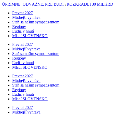
ÚPRIMNE, ODVÁŽNE, PRE ĽUDÍ
\
ROZKRADLI 30 MILIáRD
Prevrat 2027
Múdrejší vyhráva
Staň sa našim sympatizantom
Regióny
Ľudia v hnutí
Mladí SLOVENSKO
Prevrat 2027
Múdrejší vyhráva
Staň sa našim sympatizantom
Regióny
Ľudia v hnutí
Mladí SLOVENSKO
Prevrat 2027
Múdrejší vyhráva
Staň sa našim sympatizantom
Regióny
Ľudia v hnutí
Mladí SLOVENSKO
Prevrat 2027
Múdrejší vyhráva