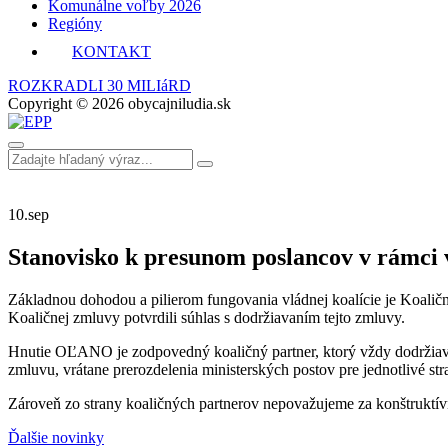
Komunálne voľby 2026
Regióny
KONTAKT
ROZKRADLI 30 MILIáRD
Copyright © 2026 obycajniludia.sk
10.
sep
Stanovisko k presunom poslancov v rámci v
Základnou dohodou a pilierom fungovania vládnej koalície je Koaličn
Koaličnej zmluvy potvrdili súhlas s dodržiavaním tejto zmluvy.
Hnutie OĽANO je zodpovedný koaličný partner, ktorý vždy dodržiava
zmluvu, vrátane prerozdelenia ministerských postov pre jednotlivé str
Zároveň zo strany koaličných partnerov nepovažujeme za konštruktívn
Ďalšie novinky