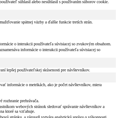
užívateľ súhlasil alebo nesúhlasil s používaním súborov cookie.
žďovanie spätnej väzby a ďalšie funkcie tretích strán.
formácie o interakcii používateľa súvisiacej so zvukovým obsahom.
znamenáva informácie o interakcii používateľa súvisiacej so
í lepšej používateľskej skúsenosti pre návštevníkov.
vať informácie o metrikách, ako je počet návštevníkov, miera
ré rozhranie prehrávača.
vlastníkom webových stránok sledovať správanie návštevníkov a
na ktoré sa vzťahuje.
bovú stránku, a zároveň vytvára analytickú správu o výkonnosti