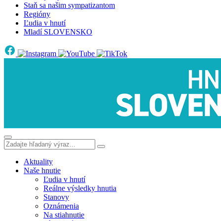
Staň sa našim sympatizantom
Regióny
Ľudia v hnutí
Mladí SLOVENSKO
Aktuality
Naše hnutie
Ľudia v hnutí
Reálne výsledky hnutia
Stanovy
Oznámenia
Na stiahnutie