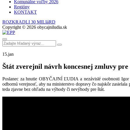
Komunálne voľby 2026
Regióny
KONTAKT
ROZKRADLI 30 MILIáRD
Copyright © 2026 obycajniludia.sk
15.
jan
Štát zverejnil návrh koncesnej zmluvy pre
Poslanec za hnutie OBYČAJNÍ ĽUDIA a nezávislé osobnosti Igor Hr
odbornú verejnosť, aby na ministerstvo dopravy čo najskôr zasielala
teda zjavne bez ohľadu na výhody či nevýhody pre štát.