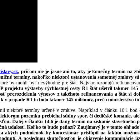
slavy.sk
, pričom nie je jasné ani to, aký je konečný termín na 
ičné termíny, nakoľko niektoré ustanovenia samotnej zmluvy sú
oré by mohli byť nevýhodné pre štát. Najviac rezonujú refinancov
PP projektu výstavby rýchlostnej cesty R1 štát ušetril takmer 14
ť prerozdelenia výnosov z takéhoto refinancovania a štát si d
Ak v prípade R1 to bolo takmer 145 miliónov, prečo ministerstvo 
nil niektoré termíny určené v zmluve. Napríklad v článku 10.1 bod
 niektorom pozemku prebiehal súdny spor, či dedičské konanie, al
u. Ďalej v článku 14.6 je daný termín na získanie stavebného p
ačná udalosť. Koľko to bude peňazí? Zaujímavý je v tomto ohľade
Za akých podmienok by koncesionár pristúpil na takúto možnos
hodnutí. A poslednou skutočnosťou je objavenie kontaminácie úz