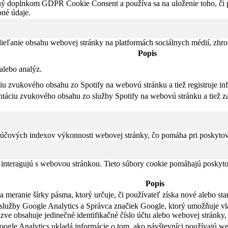
ný doplnkom GDPR Cookie Consent a používa sa na uloženie toho, či po
né údaje.
eľanie obsahu webovej stránky na platformách sociálnych médií, zhroma
Popis
alebo analýz.
iu zvukového obsahu zo Spotify na webovú stránku a tiež registruje in
táciu zvukového obsahu zo služby Spotify na webovú stránku a tiež za
čových indexov výkonnosti webovej stránky, čo pomáha pri poskytovan
 interagujú s webovou stránkou. Tieto súbory cookie pomáhajú poskyto
Popis
meranie šírky pásma, ktorý určuje, či používateľ získa nové alebo sta
li služby Google Analytics a Správca značiek Google, ktorý umožňuje 
ve obsahuje jedinečné identifikačné číslo účtu alebo webovej stránky, 
ogle Analytics ukladá informácie o tom, ako návštevníci používajú we