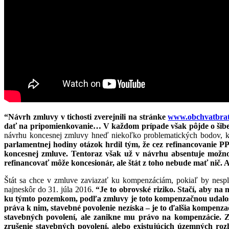
“Návrh zmluvy v tichosti zverejnili na stránke
www.obchvatbrati
dať na pripomienkovanie… V každom prípade však pôjde o šiben
návrhu koncesnej zmluvy hneď niekoľko problematických bodov, kt
parlamentnej hodiny otázok hrdil tým, že cez refinancovanie P
koncesnej zmluve. Tentoraz však už v návrhu absentuje možnos
refinancovať môže koncesionár, ale štát z toho nebude mať nič. 
Štát sa chce v zmluve zaviazať ku kompenzáciám, pokiaľ by nespl
najneskôr do 31. júla 2016.
“Je to obrovské riziko. Stačí, aby na
ku týmto pozemkom, podľa zmluvy je toto kompenzačnou udalosťo
práva k nim, stavebné povolenie nezíska – je to ďalšia kompenz
stavebných povolení, ale zanikne mu právo na kompenzácie. 
zrušenie stavebných povolení, alebo existujúcich územných roz