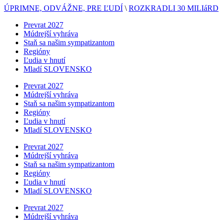
ÚPRIMNE, ODVÁŽNE, PRE ĽUDÍ
\
ROZKRADLI 30 MILIáRD
Prevrat 2027
Múdrejší vyhráva
Staň sa našim sympatizantom
Regióny
Ľudia v hnutí
Mladí SLOVENSKO
Prevrat 2027
Múdrejší vyhráva
Staň sa našim sympatizantom
Regióny
Ľudia v hnutí
Mladí SLOVENSKO
Prevrat 2027
Múdrejší vyhráva
Staň sa našim sympatizantom
Regióny
Ľudia v hnutí
Mladí SLOVENSKO
Prevrat 2027
Múdrejší vyhráva