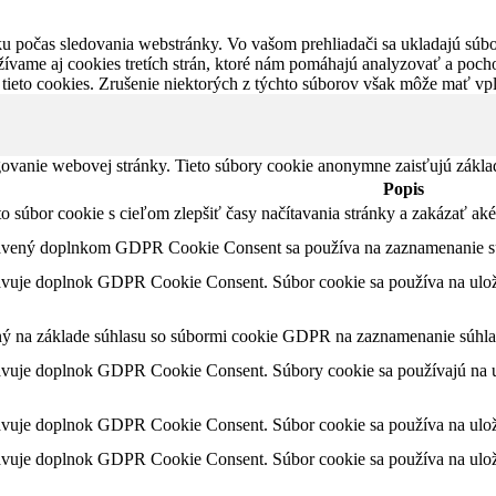
u počas sledovania webstránky. Vo vašom prehliadači sa ukladajú súbor
ívame aj cookies tretích strán, ktoré nám pomáhajú analyzovať a pocho
 tieto cookies. Zrušenie niektorých z týchto súborov však môže mať v
ovanie webovej stránky. Tieto súbory cookie anonymne zaisťujú zákla
Popis
nto súbor cookie s cieľom zlepšiť časy načítavania stránky a zakázať 
tavený doplnkom GDPR Cookie Consent sa používa na zaznamenanie súh
avuje doplnok GDPR Cookie Consent. Súbor cookie sa používa na ulože
ný na základe súhlasu so súbormi cookie GDPR na zaznamenanie súhlas
avuje doplnok GDPR Cookie Consent. Súbory cookie sa používajú na ul
avuje doplnok GDPR Cookie Consent. Súbor cookie sa používa na ulože
avuje doplnok GDPR Cookie Consent. Súbor cookie sa používa na ulože