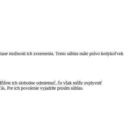
átane možnosti ich zverenenia. Tento súhlas máte právo kedykoľvek
ôžete ich slobodne odmietnuť, čo však môže ovplyvniť
s. Pre ich povolenie vyjadrite prosím súhlas.