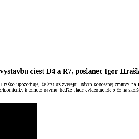
 výstavbu ciest D4 a R7, poslanec Igor Hra
aško upozorňuje, že štát už zverejnil návrh koncesnej zmluvy na 
 pripomienky k tomuto návrhu, keďže vláde evidentne ide o čo najskor