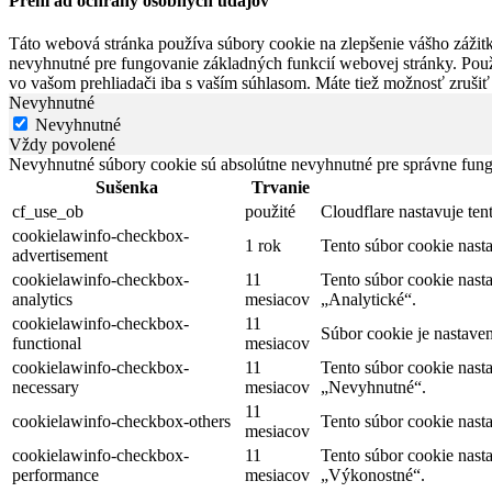
Prehľad ochrany osobných údajov
Táto webová stránka používa súbory cookie na zlepšenie vášho zážitk
nevyhnutné pre fungovanie základných funkcií webovej stránky. Použ
vo vašom prehliadači iba s vaším súhlasom. Máte tiež možnosť zrušiť
Nevyhnutné
Nevyhnutné
Vždy povolené
Nevyhnutné súbory cookie sú absolútne nevyhnutné pre správne fung
Sušenka
Trvanie
cf_use_ob
použité
Cloudflare nastavuje te
cookielawinfo-checkbox-
1 rok
Tento súbor cookie nas
advertisement
cookielawinfo-checkbox-
11
Tento súbor cookie nast
analytics
mesiacov
„Analytické“.
cookielawinfo-checkbox-
11
Súbor cookie je nastave
functional
mesiacov
cookielawinfo-checkbox-
11
Tento súbor cookie nast
necessary
mesiacov
„Nevyhnutné“.
11
cookielawinfo-checkbox-others
Tento súbor cookie nast
mesiacov
cookielawinfo-checkbox-
11
Tento súbor cookie nast
performance
mesiacov
„Výkonostné“.