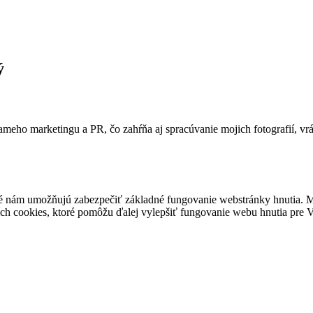
ý
ameho marketingu a PR, čo zahŕňa aj spracúvanie mojich fotografií, vr
é nám umožňujú zabezpečiť základné fungovanie webstránky hnutia. M
ích cookies, ktoré pomôžu ďalej vylepšiť fungovanie webu hnutia pre Vá