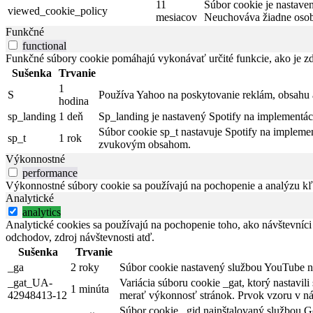
11
Súbor cookie je nastave
viewed_cookie_policy
mesiacov
Neuchováva žiadne osob
Funkčné
functional
Funkčné súbory cookie pomáhajú vykonávať určité funkcie, ako je zdi
Sušenka
Trvanie
1
S
Používa Yahoo na poskytovanie reklám, obsahu 
hodina
sp_landing
1 deň
Sp_landing je nastavený Spotify na implementác
Súbor cookie sp_t nastavuje Spotify na implemen
sp_t
1 rok
zvukovým obsahom.
Výkonnostné
performance
Výkonnostné súbory cookie sa používajú na pochopenie a analýzu kľú
Analytické
analytics
Analytické cookies sa používajú na pochopenie toho, ako návštevníci
odchodov, zdroj návštevnosti atď.
Sušenka
Trvanie
_ga
2 roky
Súbor cookie nastavený službou YouTube na 
_gat_UA-
Variácia súboru cookie _gat, ktorý nastavi
1 minúta
42948413-12
merať výkonnosť stránok. Prvok vzoru v náz
Súbor cookie _gid nainštalovaný službou Go