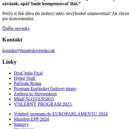
záväzok, opäť bude kompenzovať štát.”
Prečo si štát dáva do zmluvy takto nevýhodné ustanovenia? Ak chceme
pre koncesionára.
Ďalšie novinky
Kontakt
kontakt@hnutieslovensko.sk
Linky
Dosť bolo Fica!
Hybaj Voliť
Pačivale Roma
Program Európskej ľudovej strany
Zmluva so Slovenskom
Mladí SLOVENSKO
VOLEBNÝ PROGRAM 2023
Volebný program do EUROPARLAMENTU 2024
Manifest EPP 2024
Stanovy