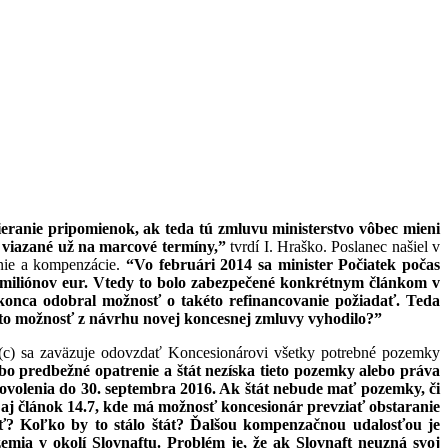
zbieranie pripomienok, ak teda tú zmluvu
ministerstvo vôbec mieni
 viazané už na marcové termíny,”
tvrdí I. Hraško. Poslanec našiel v
anie a kompenzácie.
“Vo februári 2014 sa minister Počiatek počas
5 miliónov eur. Vtedy to bolo zabezpečené konkrétnym článkom v
okonca odobral možnosť o takéto refinancovanie požiadať. Teda
túto možnosť z návrhu novej koncesnej zmluvy vyhodilo?”
 (c) sa zaväzuje odovzdať Koncesionárovi všetky potrebné pozemky
ebo predbežné opatrenie a štát nezíska tieto pozemky alebo práva
ovolenia do 30. septembra 2016. Ak štát nebude mať pozemky, či
 aj článok 14.7, kde má možnosť koncesionár prevziať obstaranie
ť? Koľko by to stálo štát? Ďalšou kompenzačnou udalosťou je
emia v okolí Slovnaftu. Problém je, že ak Slovnaft neuzná svoj