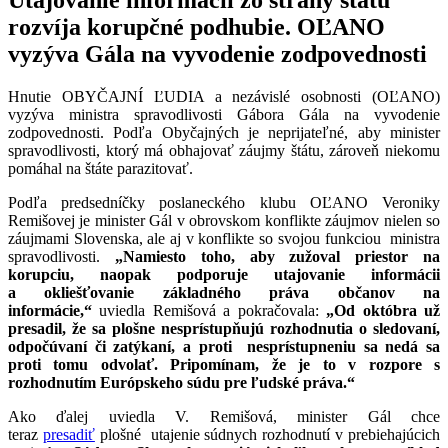
rozvíja korupčné podhubie. OĽANO
vyzýva Gála na vyvodenie zodpovednosti
Hnutie OBYČAJNÍ ĽUDIA a nezávislé osobnosti (OĽANO)
vyzýva ministra spravodlivosti Gábora Gála na vyvodenie
zodpovednosti. Podľa Obyčajných je neprijateľné, aby minister
spravodlivosti, ktorý má obhajovať záujmy štátu, zároveň niekomu
pomáhal na štáte parazitovať.
Podľa predsedníčky poslaneckého klubu OĽANO Veroniky
Remišovej je minister Gál v obrovskom konflikte záujmov nielen so
záujmami Slovenska, ale aj v konflikte so svojou funkciou ministra
spravodlivosti.
„Namiesto toho, aby zužoval priestor na
korupciu, naopak podporuje utajovanie informácii
a okliešťovanie základného práva občanov na
informácie,“
uviedla Remišová a pokračovala:
„Od októbra už
presadil, že sa plošne nesprístupňujú rozhodnutia o sledovaní,
odpočúvaní či zatýkaní, a proti nesprístupneniu sa nedá sa
proti tomu odvolať. Pripomínam, že je to v rozpore s
rozhodnutím Európskeho súdu pre ľudské práva.“
Ako ďalej uviedla V. Remišová, minister Gál chce
teraz
presadiť
plošné utajenie súdnych rozhodnutí v prebiehajúcich