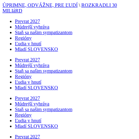
ÚPRIMNE, ODVÁŽNE, PRE ĽUDÍ
\
ROZKRADLI 30
MILIáRD
Prevrat 2027
Múdrejší vyhráva
Staň sa našim sympatizantom
Regióny
Ľudia v hnutí
Mladí SLOVENSKO
Prevrat 2027
Múdrejší vyhráva
Staň sa našim sympatizantom
Regióny
Ľudia v hnutí
Mladí SLOVENSKO
Prevrat 2027
Múdrejší vyhráva
Staň sa našim sympatizantom
Regióny
Ľudia v hnutí
Mladí SLOVENSKO
Prevrat 2027