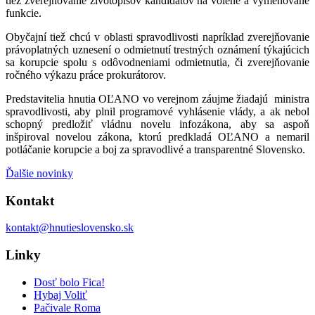
tiež zverejňovanie životopisov kandidátov na volené a vymenované
funkcie.
Obyčajní tiež chcú v oblasti spravodlivosti napríklad zverejňovanie
právoplatných uznesení o odmietnutí trestných oznámení týkajúcich
sa korupcie spolu s odôvodneniami odmietnutia, či zverejňovanie
ročného výkazu práce prokurátorov.
Predstavitelia hnutia OĽANO vo verejnom záujme žiadajú ministra
spravodlivosti, aby plnil programové vyhlásenie vlády, a ak nebol
schopný predložiť vládnu novelu infozákona, aby sa aspoň
inšpiroval novelou zákona, ktorú predkladá OĽANO a nemaril
potláčanie korupcie a boj za spravodlivé a transparentné Slovensko.
Ďalšie novinky
Kontakt
kontakt@hnutieslovensko.sk
Linky
Dosť bolo Fica!
Hybaj Voliť
Pačivale Roma