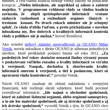
minister, a celá vládna koalícia blokuje všetky zákony na potláčanie
korupcie.
„Nielen infozákon, ale napríklad aj zákon o zaistení
majetku. V programovom vyhlásení vlády sa vládna koalícia
zaviazala, že zlepší sprístupňovanie informácií vrátane
súdnych rozhodnutí a rozhodnutí orgánov činných v
trestnom konaní. Po dvoch rokoch minister nie je schopný
splniť, čo vláda sľúbila ľuďom, a preto prichádzame s novelou
infozákona my. Bez dobrých a kvalitných informácii kontrola
vlády a politikov nie je možná,“
hovorí Remišová.
Ako uviedol
tieňový minister spravodlivosti za OĽANO Milan
Vetrák
, novela infozákon z dielne OĽANO je súhrnom jednotlivých
návrhov, ktoré predkladali poslanci hnutia od roku 2012.
„Za
posledných šesť rokov skutočne nenastal žiadny výrazný posun
v poskytovaní väčšieho rozsahu a kvality informácií vo vzťahu
k verejnosti. Naopak, dochádza k zhoršovaniu kvality
informácií smerom k verejnosti, a tiež k poslancom, ktorí sú
oprávnení vládu kontrolovať,“
povedal Vetrák.
Návrh OĽANO zasahuje do oblasti nakladania s verejnými
financiami, kde rozširuje okruh subjektov, ktoré budú povinné
zverejňovať informácie.
„Ide najmä o obchodné spoločnosti,
ktoré sú založené štátnymi orgánmi, alebo orgánmi samosprávy,
a to nie len materské spoločnosti, ale aj dcérske spoločnosti a aj
ich dcérske spoločnosti,“
vysvetlil Vetrák s tým, že OĽANO chce