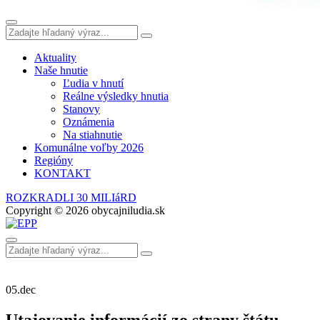
Aktuality
Naše hnutie
Ľudia v hnutí
Reálne výsledky hnutia
Stanovy
Oznámenia
Na stiahnutie
Komunálne voľby 2026
Regióny
KONTAKT
ROZKRADLI 30 MILIáRD
Copyright © 2026 obycajniludia.sk
05.
dec
Utajovanie informácií zo strany štátu