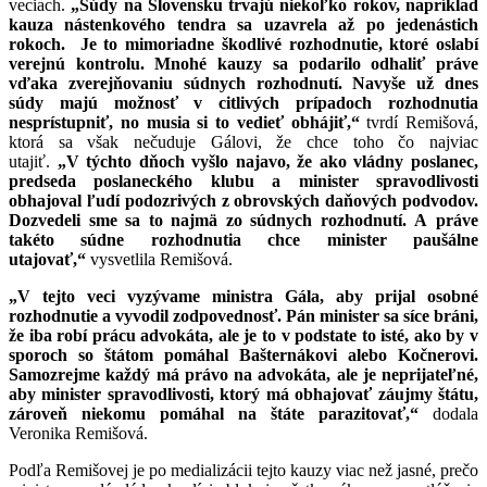
veciach.
„Súdy na Slovensku trvajú niekoľko rokov, napríklad
kauza nástenkového tendra sa uzavrela až po jedenástich
rokoch. Je to mimoriadne škodlivé rozhodnutie, ktoré oslabí
verejnú kontrolu. Mnohé kauzy sa podarilo odhaliť práve
vďaka zverejňovaniu súdnych rozhodnutí. Navyše už dnes
súdy majú možnosť v citlivých prípadoch rozhodnutia
nesprístupniť, no musia si to vedieť obhájiť,“
tvrdí Remišová,
ktorá sa však nečuduje Gálovi, že chce toho čo najviac
utajiť.
„V týchto dňoch vyšlo najavo, že ako vládny poslanec,
predseda poslaneckého klubu a minister spravodlivosti
obhajoval ľudí podozrivých z obrovských daňových podvodov.
Dozvedeli sme sa to najmä zo súdnych rozhodnutí. A práve
takéto súdne rozhodnutia chce minister paušálne
utajovať,“
vysvetlila Remišová.
„V tejto veci vyzývame ministra Gála, aby prijal osobné
rozhodnutie a vyvodil zodpovednosť. Pán minister sa síce bráni,
že iba robí prácu advokáta, ale je to v podstate to isté, ako by v
sporoch so štátom pomáhal Bašternákovi alebo Kočnerovi.
Samozrejme každý má právo na advokáta, ale je neprijateľné,
aby minister spravodlivosti, ktorý má obhajovať záujmy štátu,
zároveň niekomu pomáhal na štáte parazitovať,“
dodala
Veronika Remišová.
Podľa Remišovej je po medializácii tejto kauzy viac než jasné, prečo