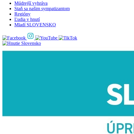
Múdrejší vyhráva
Staň sa našim sympatizantom
Regióny
Ľudia v hnutí
Mladí SLOVENSKO