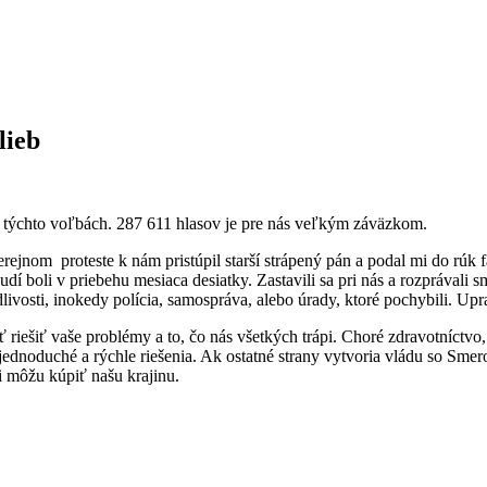
lieb
v týchto voľbách. 287 611 hlasov je pre nás veľkým záväzkom.
rejnom proteste k nám pristúpil starší strápený pán a podal mi do rúk
dí boli v priebehu mesiaca desiatky. Zastavili sa pri nás a rozprávali 
ivosti, inokedy polícia, samospráva, alebo úrady, ktoré pochybili. Uprac
 riešiť vaše problémy a to, čo nás všetkých trápi. Choré zdravotníctv
jednoduché a rýchle riešenia. Ak ostatné strany vytvoria vládu so Sme
si môžu kúpiť našu krajinu.