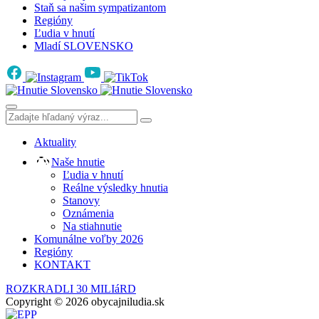
Staň sa našim sympatizantom
Regióny
Ľudia v hnutí
Mladí SLOVENSKO
Aktuality
Naše hnutie
Ľudia v hnutí
Reálne výsledky hnutia
Stanovy
Oznámenia
Na stiahnutie
Komunálne voľby 2026
Regióny
KONTAKT
ROZKRADLI 30 MILIáRD
Copyright © 2026 obycajniludia.sk