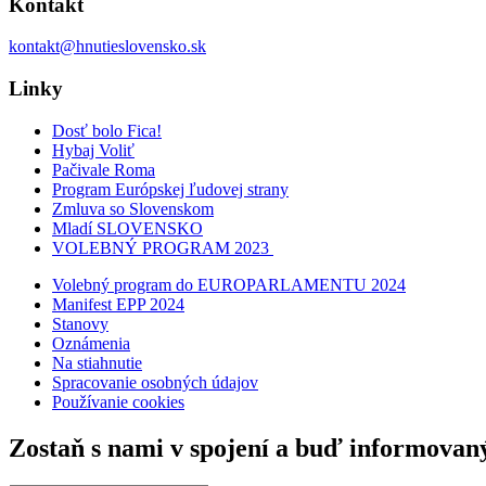
Kontakt
kontakt@hnutieslovensko.sk
Linky
Dosť bolo Fica!
Hybaj Voliť
Pačivale Roma
Program Európskej ľudovej strany
Zmluva so Slovenskom
Mladí SLOVENSKO
VOLEBNÝ PROGRAM 2023
Volebný program do EUROPARLAMENTU 2024
Manifest EPP 2024
Stanovy
Oznámenia
Na stiahnutie
Spracovanie osobných údajov
Používanie cookies
Zostaň s nami v spojení a buď informovan