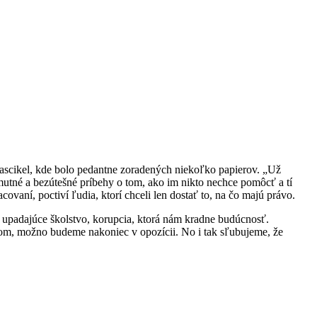
 fascikel, kde bolo pedantne zoradených niekoľko papierov. „Už
smutné a bezútešné príbehy o tom, ako im nikto nechce pomôcť a tí
ovaní, poctiví ľudia, ktorí chceli len dostať to, na čo majú právo.
o, upadajúce školstvo, korupcia, ktorá nám kradne budúcnosť.
rom, možno budeme nakoniec v opozícii. No i tak sľubujeme, že