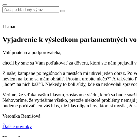
11.
mar
Vyjadrenie k výsledkom parlamentných vo
Milí priatelia a podporovatelia,
chceli by sme sa Vám poďakovať za dôveru, ktorú ste nám prejavili 
Z našej kampane po regiónoch a mestách mi utkvel jeden obraz. Po ve
neviem na koho sa mám obrátiť. Prosím, urobíte niečo?“ A takýchto ľu
„hore“ na nich kašľú. Niekedy to boli súdy, kde sa nedovolali spravodl
Veríme, že vďaka vašim hlasom, zostavíme vládu, ktorá sa bude snažiť
Nehovoríme, že vyriešime všetko, pretože niektoré problémy nemajú 
budeme počúvať len váš hlas, nie hlas oligarchov, ktorí si myslia, že 
Veronika Remišová
Ďalšie novinky