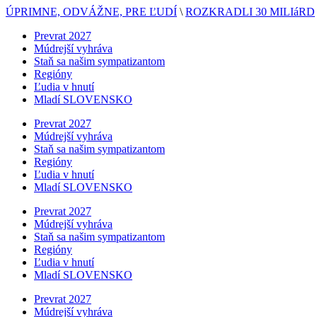
ÚPRIMNE, ODVÁŽNE, PRE ĽUDÍ
\
ROZKRADLI 30 MILIáRD
Prevrat 2027
Múdrejší vyhráva
Staň sa našim sympatizantom
Regióny
Ľudia v hnutí
Mladí SLOVENSKO
Prevrat 2027
Múdrejší vyhráva
Staň sa našim sympatizantom
Regióny
Ľudia v hnutí
Mladí SLOVENSKO
Prevrat 2027
Múdrejší vyhráva
Staň sa našim sympatizantom
Regióny
Ľudia v hnutí
Mladí SLOVENSKO
Prevrat 2027
Múdrejší vyhráva