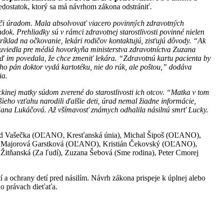
edostatok, ktorý sa má návrhom zákona odstrániť.
m či úradom. Mala absolvovať viacero povinných zdravotných
dok. Prehliadky sú v rámci zdravotnej starostlivosti povinné nielen
príklad na očkovanie, lekári rodičov kontaktujú, zisťujú dôvody. “Ak
 uviedla pre médiá hovorkyňa ministerstva zdravotníctva Zuzana
eď im povedala, že chce zmeniť lekára. “Zdravotnú kartu pacienta by
toho pán doktor vydá kartotéku, nie do rúk, ale poštou,” dodáva
ia.
kinej matky súdom zverené do starostlivosti ich otcov. “Matka v tom
eho vzťahu narodili ďalšie deti, úrad nemal žiadne informácie,
 Jana Lukáčová. Až všímavosť známych odhalila násilnú smrť Lucky.
hard Vašečka (OĽANO, Kresťanská únia), Michal Šipoš (OĽANO),
 Majorová Garstková (OĽANO), Kristián Čekovský (OĽANO),
ňanská (Za ľudí), Zuzana Šebová (Sme rodina), Peter Cmorej
a ochrany detí pred násilím. Návrh zákona prispeje k úplnej alebo
o právach dieťaťa.