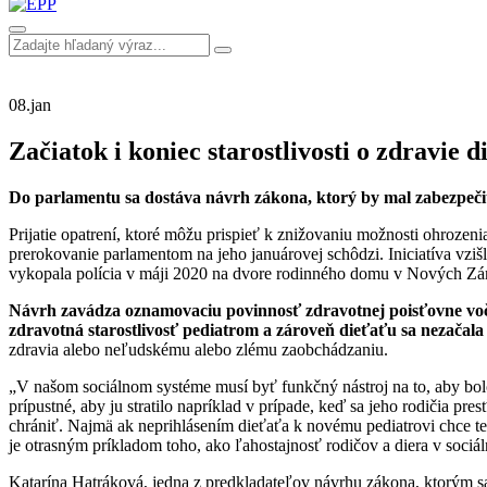
08.
jan
Začiatok i koniec starostlivosti o zdrav
Do parlamentu sa dostáva návrh zákona, ktorý by mal zabezpečiť 
Prijatie opatrení, ktoré môžu prispieť k znižovaniu možnosti ohroze
prerokovanie parlamentom na jeho januárovej schôdzi. Iniciatíva vz
vykopala polícia v máji 2020 na dvore rodinného domu v Nových Zám
Návrh zavádza oznamovaciu povinnosť zdravotnej poisťovne voči 
zdravotná starostlivosť pediatrom a zároveň dieťaťu sa nezačala
zdravia alebo neľudskému alebo zlému zaobchádzaniu.
„V našom sociálnom systéme musí byť funkčný nástroj na to, aby bolo m
prípustné, aby ju stratilo napríklad v prípade, keď sa jeho rodičia pr
chrániť. Najmä ak neprihlásením dieťaťa k novému pediatrovi chce te
je otrasným príkladom toho, ako ľahostajnosť rodičov a diera v soc
Katarína Hatráková, jedna z predkladateľov návrhu zákona, ktorým 