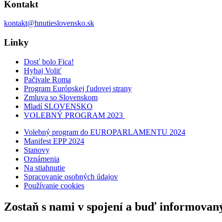
Kontakt
kontakt@hnutieslovensko.sk
Linky
Dosť bolo Fica!
Hybaj Voliť
Pačivale Roma
Program Európskej ľudovej strany
Zmluva so Slovenskom
Mladí SLOVENSKO
VOLEBNÝ PROGRAM 2023
Volebný program do EUROPARLAMENTU 2024
Manifest EPP 2024
Stanovy
Oznámenia
Na stiahnutie
Spracovanie osobných údajov
Používanie cookies
Zostaň s nami v spojení a buď informovan