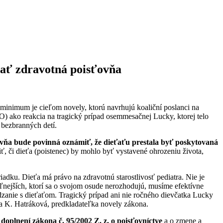
vať zdravotná poisťovňa
 minimum je cieľom novely, ktorú navrhujú koaliční poslanci na
) ako reakcia na tragický prípad osemmesačnej Lucky, ktorej telo
 bezbranných detí.
ovňa bude povinná oznámiť, že dieťaťu prestala byť poskytovaná
, či dieťa (poistenec) by mohlo byť vystavené ohrozeniu života,
iadku. Dieťa má právo na zdravotnú starostlivosť pediatra. Nie je
iteľnejších, ktorí sa o svojom osude nerozhodujú, musíme efektívne
dzanie s dieťaťom. Tragický prípad ani nie ročného dievčatka Lucky
ňa K. Hatráková, predkladateľka novely zákona.
 doplnení zákona č. 95/2002 Z. z. o poisťovníctve
a o zmene a