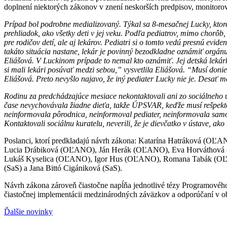
doplnení niektorých zákonov v znení neskorších predpisov, monitorov
Prípad bol podrobne medializovaný. Týkal sa 8-mesačnej Lucky, ktor
prehliadok, ako všetky deti v jej veku. Podľa pediatrov, mimo chorôb,
pre rodičov detí, ale aj lekárov. Pediatri si o tomto vedú presnú evi
takáto situácia nastane, lekár je povinný bezodkladne oznámiť orgán
Eliášová. V Luckinom prípade to nemal kto oznámiť. Jej detská lekár
si mali lekári posúvať medzi sebou,” vysvetlila Eliášová. “Musí donie
Eliášová. Preto nevyšlo najavo, že iný pediater Lucky nie je. Desať
Rodinu za predchádzajúce mesiace nekontaktovali ani zo sociálneho ú
čase nevychovávala žiadne dieťa, takže ÚPSVAR, keďže musí rešpektov
neinformovala pôrodnica, neinformoval pediater, neinformovala samo
Kontaktovali sociálnu kuratelu, neverili, že je dievčatko v ústave, ako tv
Poslanci, ktorí predkladajú návrh zákona: Katarína Hatráková (O
Lucia Drábiková (OĽANO), Ján Herák (OĽANO), Eva Horváthová
Lukáš Kyselica (OĽANO), Igor Hus (OĽANO), Romana Tabák (OĽANO
(SaS) a Jana Bittó Cigániková (SaS).
Návrh zákona zároveň čiastočne napĺňa jednotlivé tézy Programového 
čiastočnej implementácii medzinárodných záväzkov a odporúčaní v ob
Ďalšie novinky