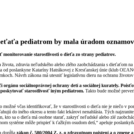
ie dieťaťa pediatrom by mala úradom oznamo
monitorovanie starostlivosti o dieťa zo strany pediatrov.
nia života, zdravia neľudského alebo zlého zaobchádzania s dieťaťom na
išla od poslankyne Kataríny Hatrákovej z Kresťanskej únie (klub OĽANO
koch. Návrh zákona má utesniť legislatívnu dieru na ochranu životov
orgánu sociálnoprávnej ochrany detí a sociálnej kurately. Poisť
 poskytovať starostlivosť iným pediatrom.
Takto bude možné preveriť
ožné včas identifikovať, že v starostlivosti o dieťa nie je niečo v por
esťahujú do iného okresu a tento fakt lekárovi nenahlásia. Tých najzran
n, kto sa o dieťa má osobne starať, zakryť neľudské alebo zlé zaobchá
iálnom systéme môže prispieť k ťažkým osudom detí,“ apeluje poslanky
sa dopĺňa
zákon č. 580/2004 Z. z. o zdravotnom poistení a o zmene a