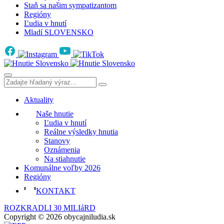
Staň sa našim sympatizantom
Regióny
Ľudia v hnutí
Mladí SLOVENSKO
Aktuality
Naše hnutie
Ľudia v hnutí
Reálne výsledky hnutia
Stanovy
Oznámenia
Na stiahnutie
Komunálne voľby 2026
Regióny
KONTAKT
ROZKRADLI 30 MILIáRD
Copyright © 2026 obycajniludia.sk