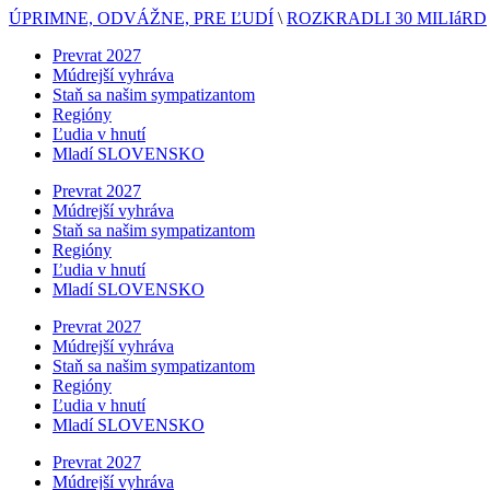
ÚPRIMNE, ODVÁŽNE, PRE ĽUDÍ
\
ROZKRADLI 30 MILIáRD
Prevrat 2027
Múdrejší vyhráva
Staň sa našim sympatizantom
Regióny
Ľudia v hnutí
Mladí SLOVENSKO
Prevrat 2027
Múdrejší vyhráva
Staň sa našim sympatizantom
Regióny
Ľudia v hnutí
Mladí SLOVENSKO
Prevrat 2027
Múdrejší vyhráva
Staň sa našim sympatizantom
Regióny
Ľudia v hnutí
Mladí SLOVENSKO
Prevrat 2027
Múdrejší vyhráva