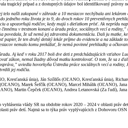
ala tragický prípad a z dostupných údajov bol identifikovaný právny n
ej telo našli zakopané v záhrade a 10 mesiacov nechýbala ani lekáro
 do jedného roku života je to 9, do dvoch rokov 10 preventívnych prehlia
denciu a upozorňujú rodičov, kedy majú s dieťatkom prísť. Ak neprídu na
u činnému v trestnom konaní a úradu práce, sociálnych vecí a rodiny,”
ka povedala, že už nemá jej zdravotnú dokumentáciu. Dali ju matke, k
sť papier, že ten druhý detský lekár príjme do evidencie a na základe 
 mesiacov nemalo komu prekážať, že nemá povinné prehliadky a očkovan
radu. Aj keď v roku 2017 boli dve deti z predchádzajúcich vzťahov Luc
ať zákon, nemal žiadny dôvod matku kontrolovať. O tom, že sa z ďalši
správa,” uviedla hovorkyňa Ústredia práce sociálnych vecí a rodiny,
rdili jej rodičia.
ĽANO, Kresťanská únia), Ján Szőllős (OĽANO, Kresťanská únia), Ric
 (OĽANO), Marek Šefčík (OĽANO), Marcel Mihálik (OĽANO), Jana
), Martin Čepček (OĽANO), Andrea Letanovská (Za ľudí), Jana Žit
vyhlásenia vlády SR na obdobie rokov 2020 – 2024 v oblasti práv detí 
lasti práv detí. Najmä sa to týka práv vyplývajúcich z Dohovoru OSN 