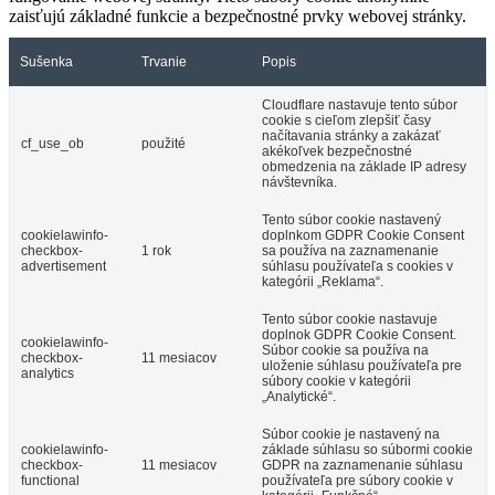
zaisťujú základné funkcie a bezpečnostné prvky webovej stránky.
Sušenka
Trvanie
Popis
Cloudflare nastavuje tento súbor
cookie s cieľom zlepšiť časy
načítavania stránky a zakázať
cf_use_ob
použité
akékoľvek bezpečnostné
obmedzenia na základe IP adresy
návštevníka.
Tento súbor cookie nastavený
cookielawinfo-
doplnkom GDPR Cookie Consent
checkbox-
1 rok
sa používa na zaznamenanie
advertisement
súhlasu používateľa s cookies v
kategórii „Reklama“.
Tento súbor cookie nastavuje
doplnok GDPR Cookie Consent.
cookielawinfo-
Súbor cookie sa používa na
checkbox-
11 mesiacov
uloženie súhlasu používateľa pre
analytics
súbory cookie v kategórii
„Analytické“.
Súbor cookie je nastavený na
cookielawinfo-
základe súhlasu so súbormi cookie
checkbox-
11 mesiacov
GDPR na zaznamenanie súhlasu
functional
používateľa pre súbory cookie v