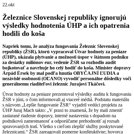
22.
okt
Železnice Slovenskej republiky ignorujú
výsledky hodnotenia ÚHP a ich opatrenia
hodili do koša
Napriek tomu, že analýza fungovania Železníc Slovenskej
republiky (ŽSR), ktorú vypracoval Útvar hodnoty za peniaze
(ÚHP), ukázala plytvanie a možnosti úspor v štátnom podniku
za desiatky miliónov eur, vedenie ŽSR sa rozhodlo audit
bojkotovať a navrhuje ho celý hodiť do koša. Minister dopravy
Árpád Érsek by mal podľa hnutia OBYČAJNÍ ĽUDIA a
nezávislé osobnosti (OĽANO) vyvodiť personálne dôsledky voči
generálnemu riaditeľovi železníc Jurajovi Tkáčovi.
Útvar hodnoty za peniaze prezentoval výsledky auditu k fungovaniu
ŽSR v júni, o čom informovali aj viaceré médiá. Podstatu materiálu
s názvom „Lepšie fungovanie ŽSR
“
vyjadril vedúci projektu za
ÚHP Juraj Mach takto: „V praxi to znamená, že by mali zmeniť
zastarané riadenie dopravy, interné nastavenia s dopadom na
podnikovú zamestnanosť a odporúčame prehodnotiť aj rozsah
spravovaných tratí. Všetko s cieľom zlepšiť služby poskytované
železnicami.“ ŽSR zareagovali pomerne konštruktívne; hovorca