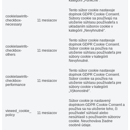
kategórii „Funkčné“.
Tento súbor cookie nastavuje
doplnok GDPR Cookie Consent.
cookielawinfo-
Súbory cookie sa používajú na
checkbox-
11 mesiacov
uloženie súhlasu používateľa s
necessary
ukladaním súborov cookie v
kategórii „Nevyhnutné“.
Tento súbor cookie nastavuje
doplnok GDPR Cookie Consent.
cookielawinfo-
Súbor cookie sa používa na
checkbox-
11 mesiacov
uloženie súhlasu používateľa pre
others
súbory cookie v kategórii
Nevyhnutné.
Tento súbor cookie nastavuje
doplnok GDPR Cookie Consent.
cookielawinfo-
Súbor cookie sa používa na
checkbox-
11 mesiacov
uloženie súhlasu používateľa pre
performance
súbory cookie v kategórii
„Výkonostné“.
Súbor cookie je nastavený
doplnkom GDPR Cookie Consent a
používa sa na uloženie toho, či
viewed_cookie_
11 mesiacov
používateľ súhlasil alebo
policy
nesúhlasil s používaním súborov
cookie. Neuchováva žiadne
osobné údaje.