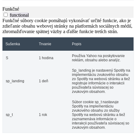
Funkčné
functional
Funkčné súbory cookie pomáhajú vykonávať určité funkcie, ako je
zdieľanie obsahu webovej stránky na platformách sociálnych médií,
zhromažďovanie spätnej väzby a ďalšie funkcie tretích strán.
Sušenka
Trvanie
Popis
Používa Yahoo na poskytovanie
S
1 hodina
reklám, obsahu alebo analýz.
Sp_landing je nastavený Spotify na
implementáciu zvukového obsahu
zo Spotify na webovú stránku a tiež
sp_landing
1 deň
registruje informácie o interakcii
používateľa súvisiacej so
zvukovým obsahom.
Súbor cookie sp_t nastavuje
Spotify na implementáciu
zvukového obsahu zo služby
sp_t
1 rok
Spotify na webovú stránku a tiež
zaznamenáva informácie o
interakcii používateľa súvisiacej so
zvukovým obsahom.