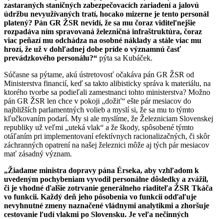
zastaraných staničných zabezpečovacích zariadení a jalovú
údržbu nevyužívaných tratí, hocako mizerne je tento personál
platený? Pán GR ŽSR nevidí, že sa mu čoraz viditeľnejšie
rozpadáva ním spravovaná železničná infraštruktúra, čoraz
viac peňazí mu odchádza na osobné náklady a stále viac mu
hrozí, že už v dohľadnej dobe príde o významnú časť
prevádzkového personálu?“
pýta sa Kubáček.
Súčasne sa pýtame, akú ústretovosť očakáva pán GR ŽSR od
Ministerstva financií, keď sa takto alibisticky správa k materiálu, na
ktorého tvorbe sa podieľali zamestnanci tohto ministerstva? Možno
pán GR ŽSR len chce v pokoji „dožiť“ ešte pár mesiacov do
najbližších parlamentných volieb a myslí si, že sa mu to týmto
kľučkovaním podarí. My si ale myslíme, že Železniciam Slovenskej
republiky už veľmi „uteká vlak“ a že škody, spôsobené týmto
otáľaním pri implementovaní efektívnych racionalizačných, či skôr
záchranných opatrení na našej železnici môže aj tých pár mesiacov
mať zásadný význam.
„Žiadame ministra dopravy pána Érseka, aby vzhľadom k
uvedeným pochybeniam vyvodil personálne dôsledky a zvážil,
či je vhodné ďalšie zotrvanie generálneho riaditeľa ŽSR Tkáča
vo funkcii. Každý deň jeho pôsobenia vo funkcii odďaľuje
nevyhnutné zmeny naznačené vládnymi analytikmi a zhoršuje
cestovanie ľudí vlakmi po Slovensku. Je veľa nečinných