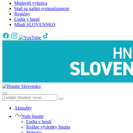
Múdrejší vyhráva
Staň sa našim sympatizantom
Regióny
Ľudia v hnutí
Mladí SLOVENSKO
Aktuality
Naše hnutie
Ľudia v hnutí
Reálne výsledky hnutia
Stanovy