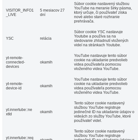
Súbor cookie nastavený službou
YouTube na meranie šírky pásma,
VISITOR_INFO1
5 mesiacov 27
ktorý určuje, či používateľ získa
_LIVE
dní
nové alebo staré rozhranie
prehrávača.
Súbor cookie YSC nastavuje
Youtube a používa sa na
YSC
relácia
sledovanie zhliadnutí vložených
videí na stránkach Youtube.
YouTube nastavuje tento súbor
yt-remote-
cookie na ukladanie predvolieb
connected-
okamih
videa používateľa pomocou
devices
vloženého videa YouTube.
YouTube nastavuje tento súbor
yt-remote-
cookie na ukladanie predvolieb
okamih
device-id
videa používateľa pomocou
vloženého videa YouTube.
Tento súbor cookie nastavený
službou YouTube registruje
yt.innertube::ne
okamih
jedinečné ID na ukladanie údajov o
xtId
videách zo služby YouTube, ktoré
používateľ videl.
Tento súbor cookie nastavený
službou YouTube registruje
yt.innertube::req