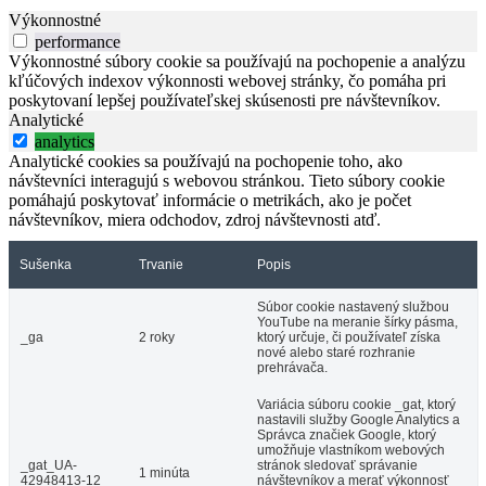
Výkonnostné
performance
Výkonnostné súbory cookie sa používajú na pochopenie a analýzu
kľúčových indexov výkonnosti webovej stránky, čo pomáha pri
poskytovaní lepšej používateľskej skúsenosti pre návštevníkov.
Analytické
analytics
Analytické cookies sa používajú na pochopenie toho, ako
návštevníci interagujú s webovou stránkou. Tieto súbory cookie
pomáhajú poskytovať informácie o metrikách, ako je počet
návštevníkov, miera odchodov, zdroj návštevnosti atď.
Sušenka
Trvanie
Popis
Súbor cookie nastavený službou
YouTube na meranie šírky pásma,
_ga
2 roky
ktorý určuje, či používateľ získa
nové alebo staré rozhranie
prehrávača.
Variácia súboru cookie _gat, ktorý
nastavili služby Google Analytics a
Správca značiek Google, ktorý
umožňuje vlastníkom webových
_gat_UA-
stránok sledovať správanie
1 minúta
42948413-12
návštevníkov a merať výkonnosť