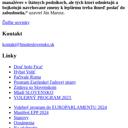
manažérov v štátnych podnikoch, ale tých ktorí odmietajú a
bojkotujú navrhované zmeny k lepšiemu treba ihneď poslať do
zabudnutia,“
uzavrel Ján Marosz.
Ďalšie novinky
Kontakt
kontakt@hnutieslovensko.sk
Linky
Dosť bolo Fica!
Hybaj Voliť
Pačivale Roma
Program Európskej ľudovej strany
Zmluva so Slovenskom
Mladí SLOVENSKO
VOLEBNÝ PROGRAM 2023
Volebný program do EUROPARLAMENTU 2024
Manifest EPP 2024
Stanovy
Oznámenia
Na stiahnutie