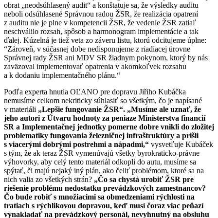
obrat „neodsúhlasený audit“ a konštatuje sa, že výsledky auditu
neboli odsúhlasené Správnou radou ŽSR, že realizácia opatrení
z auditu nie je plne v kompetencii ŽSR, že vedenie ŽSR zatiaľ
neschválilo rozsah, spôsob a harmonogram implementácie a tak
ďalej. Kúzelná je tiež veta zo záveru listu, ktorú odcitujeme úplne:
“Zároveň, v súčasnej dobe nedisponujeme z riadiacej úrovne
Správnej rady ŽSR ani MDV SR žiadnym pokynom, ktorý by nás
zaväzoval implementovať opatrenia v akomkoľvek rozsahu
a k dodaniu implementačného plánu.“
Podľa experta hnutia OĽANO pre dopravu Jiřiho Kubáčka
n
emusíme celkom nekriticky súhlasiť so všetkým, čo je napísané
v materiáli
„Lepšie fungovanie ŽSR“. „Musíme ale uznať, že
jeho autori z Útvaru hodnoty za peniaze Ministerstva financií
SR a Implementačnej jednotky pomerne dobre vnikli do zložitej
problematiky fungovania železničnej infraštruktúry a prišli
s viacerými dobrými postrehmi a nápadmi,“
vysvetľuje Kubáček
s tým, že ak teraz ŽSR vymenúvajú všetky byrokraticko-právne
výhovorky, aby celý tento materiál odkopli do autu, musíme sa
spýtať, či majú nejaký iný plán, ako čeliť problémom, ktoré sa na
nich valia zo všetkých strán?
„Čo sa chystá urobiť ŽSR pre
riešenie problému nedostatku prevádzkových zamestnancov?
Čo bude robiť s množiacimi sa obmedzeniami rýchlosti na
tratiach s rýchlikovou dopravou, keď musí čoraz viac peňazí
vynakladať na prevádzkový personál, nevyhnutný na obsluhu