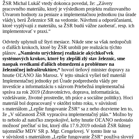
ŽSR Michal Lukáč vtedy dokonca povedal, že:
„Závery
pracovného materiálu, ktorý je výsledkom projektu realizovaného
Útvarom hodnoty za peniaze a implementačnou jednotkou (na úrade
vlády), berú Železnice SR na vedomie. Návrhmi a odporúčaniami,
ktoré vyplývajú z materiálu, sa ŽSR budú vážne zaoberať, resp. ich
implementovať v praxi.“
Odvtedy uplynuli už štyri mesiace. Nikde sme sa však nedopočuli
o ďalších krokoch, ktoré by ŽSR urobili pre realizáciu týchto
plánov.
„Namiesto urýchlenej realizácie akýchkoľvek
systémových krokov, ktoré by zlepšili zlý stav železníc, sme
naopak svedkami ďalších obmedzení a problémov na
železničnej infraštruktúre,“
hovorí tieňový minister dopravy za
hnutie OĽANO Ján Marosz. V tejto situácii vyšiel tiež materiál
Implementačnej jednotky pri Úrade podpredsedu vlády pre
investície a informatizáciu s názvom Priebežná implementačná
správa za rok 2019 (Zdravotníctvo, doprava, informatizácia,
vzdelávanie, životné prostredie, trh práce a sociálne politiky). Hoci
materiál bol dopracovaný v októbri tohto roku, v súvislosti
s materiálom „Lepšie fungovanie ŽSR“ sa z neho dozvieme len to,
že „V súčasnosti ŽSR vypracúva implementačný plán.“ Možno by
to nebolo až natoľko znepokojivé, keby hnutie OĽANO nedostalo
možnosť prečítať si list, ktorý dňa 17.9.2019 odoslali ŽSR štátnej
tajomníčke MDV SR p. Mgr. Cengelovej. V tomto liste sa
v súvislosti s materiálom „Lepšie fungovanie ŽSR“ používa slovný