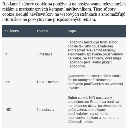
Reklamné súbory cookie sa používajú na poskytovanie relevantných
reklám a marketingových kampaní návštevníkom. Tieto súbory
cookie sledujú návštevníkov na webových stránkach a zhromažďujú
informácie na poskytovanie prispôsobených reklám.
Sušenka
Trvanie
Popis
Facebook nastavuje tento súbor
cookie tak, aby používateľom
zobrazoval relevantné reklamy
fr
3 mesiace
sledovaním správania používateľov
na webe, na stránkach, ktoré majú
Facebook pixel alebo plugin
Facebooku.
Quantserve nastavuje súbor cookie
mc na anonymné sledovanie
mc
1 rok 1 mesiac
správania používateľov na webovej
lokalite.
Súbor cookie NID nastavený
spoločnosťou Google sa používa
na reklamné účely; na obmedzenie
NID
6 mesiacov
počtu zobrazení reklamy
používateľovi, na stlmenie
nechcených reklám a na meranie
účinnosti reklám.