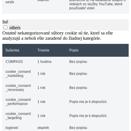
okamih
jedinečné ID na ukladanie údajov o
uests
videách zo služby YouTube, ktoré
používateľ videl.
Iné
others
Ostatné nekategorizované súbory cookie sú tie, ktoré sa ešte
analyzujú a neboli ešte zaradené do žiadnej kategórie.
Sušenka
Trvanie
Popis
COMPASS
1 hodina
Bez popisu
cookie_consent
1 rok
Bez popisu
_marketing
cookie_consent
1 rok
Bez popisu
_necessary
cookie_consent
1 rok
Popis nie je k dispozícii.
_performance
cookie_consent
1 rok
Popis nie je k dispozícii.
_targeting
loglevel
okamih
Bez popisu