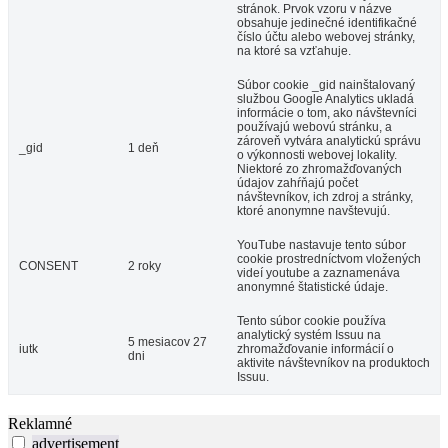
stránok. Prvok vzoru v názve
obsahuje jedinečné identifikačné
číslo účtu alebo webovej stránky,
na ktoré sa vzťahuje.
Súbor cookie _gid nainštalovaný
službou Google Analytics ukladá
informácie o tom, ako návštevníci
používajú webovú stránku, a
zároveň vytvára analytickú správu
_gid
1 deň
o výkonnosti webovej lokality.
Niektoré zo zhromažďovaných
údajov zahŕňajú počet
návštevníkov, ich zdroj a stránky,
ktoré anonymne navštevujú.
YouTube nastavuje tento súbor
cookie prostredníctvom vložených
CONSENT
2 roky
videí youtube a zaznamenáva
anonymné štatistické údaje.
Tento súbor cookie používa
analytický systém Issuu na
5 mesiacov 27
iutk
zhromažďovanie informácií o
dni
aktivite návštevníkov na produktoch
Issuu.
Reklamné
advertisement