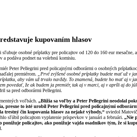
predstavuje kupovaním hlasov
ni sľubuje osobné príplatky pre policajtov od 120 do 160 eur mesačne, 
v a podáva podnet na volebnú komisiu.
iér Peter Pellegrini pred policajnými odborármi o osobných príplatkoch,
e naďalej premiérom.
„Prvé zvýšené osobné príplatky budete mať už v jan
ríplatku, aby vám už trvalo navždy. To znamená, budete ho mať aj v jan
em povedať, že ak budem ja premiér, tak aj v marci, aj v apríli aj do 
ril sa pred odborármi Pellegrini.
lamentných voľbách.
„
Blížia sa voľby a Peter Pellegrini neodolal p
, presne to isté urobil Peter Pellegrini pred policajnými odborármi
da trestný čin kupovania hlasov za nejaké výhody,“
uviedol Matovič 
ýchlo sľúbil policajtom vyplatenie príspevkov v januári a februári.
„Nie p
ponižuje policajtov, ako ponižuje vajda osadníkov tým, že si kupuj
.