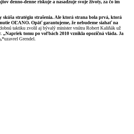
cajtov denno-denne riskuje a nasadzuje svoje životy, za čo im
 skúša stratégiu strašenia. Ale ktorá strana bola prvá, ktorá
ve hnutie OĽANO. Opäť garantujeme, že nebudeme siahať na
obnú taktiku zvolil aj bývalý minister vnútra Robert Kaliňák už
r.
„Napriek tomu po voľbách 2010 vznikla opozičná vláda. Ja
a,“
uzavrel Grendel.