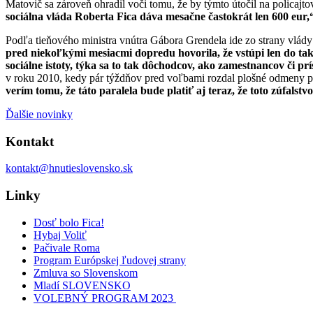
Matovič sa zároveň ohradil voči tomu, že by týmto útočil na policajt
sociálna vláda Roberta Fica dáva mesačne častokrát len 600 eur
Podľa tieňového ministra vnútra Gábora Grendela ide zo strany vlády 
pred niekoľkými mesiacmi dopredu hovorila, že vstúpi len do t
sociálne istoty, týka sa to tak dôchodcov, ako zamestnancov či pr
v roku 2010, kedy pár týždňov pred voľbami rozdal plošné odmeny po
verím tomu, že táto paralela bude platiť aj teraz, že toto zúfals
Ďalšie novinky
Kontakt
kontakt@hnutieslovensko.sk
Linky
Dosť bolo Fica!
Hybaj Voliť
Pačivale Roma
Program Európskej ľudovej strany
Zmluva so Slovenskom
Mladí SLOVENSKO
VOLEBNÝ PROGRAM 2023