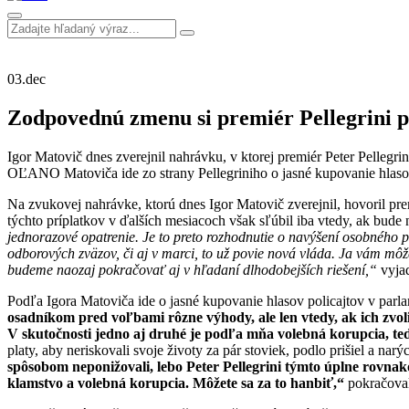
03.
dec
Zodpovednú zmenu si premiér Pellegrini 
Igor Matovič dnes zverejnil nahrávku, v ktorej premiér Peter Pellegri
OĽANO Matoviča ide zo strany Pellegriniho o jasné kupovanie hlaso
Na zvukovej nahrávke, ktorú dnes Igor Matovič zverejnil, hovoril prem
týchto príplatkov v ďalších mesiacoch však sľúbil iba vtedy, ak bud
jednorazové opatrenie. Je to preto rozhodnutie o navýšení osobného p
odborových zväzov, či aj v marci, to už povie nová vláda. Ja vám môž
budeme naozaj pokračovať aj v hľadaní dlhodobejších riešení,“
vyjad
Podľa Igora Matoviča ide o jasné kupovanie hlasov policajtov v par
osadníkom pred voľbami rôzne výhody, ale len vtedy, ak ich zvolia
V skutočnosti jedno aj druhé je podľa mňa volebná korupcia, te
platy, aby neriskovali svoje životy za pár stoviek, podlo prišiel a nar
spôsobom neponižovali, lebo Peter Pellegrini týmto úplne rovnako 
klamstvo a volebná korupcia. Môžete sa za to hanbiť,“
pokračoval