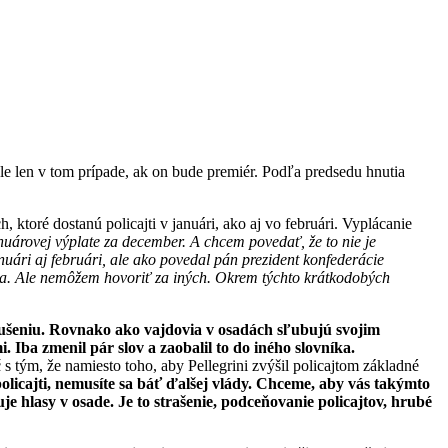
ale len v tom prípade, ak on bude premiér. Podľa predsedu hnutia
 ktoré dostanú policajti v januári, ako aj vo februári. Vyplácanie
uárovej výplate za december. A chcem povedať, že to nie je
uári aj februári, ale ako povedal pán prezident konfederácie
júla. Ale nemôžem hovoriť za iných. Okrem týchto krátkodobých
okušeniu. Rovnako ako vajdovia v osadách sľubujú svojim
. Iba zmenil pár slov a zaobalil to do iného slovníka.
s tým, že namiesto toho, aby Pellegrini zvýšil policajtom základné
olicajti, nemusíte sa báť ďalšej vlády. Chceme, aby vás takýmto
e hlasy v osade. Je to strašenie, podceňovanie policajtov, hrubé