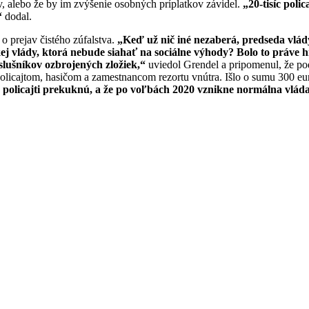
ov, alebo že by im zvýšenie osobných príplatkov závidel.
„20-tisíc poli
,“
dodal.
o prejav čistého zúfalstva.
„Keď už nič iné nezaberá, predseda vlády
akej vlády, ktorá nebude siahať na sociálne výhody? Bolo to prá
íslušníkov ozbrojených zložiek,“
uviedol Grendel a pripomenul, že pod
licajtom, hasičom a zamestnancom rezortu vnútra. Išlo o sumu 300 eu
tvo policajti prekuknú, a že po voľbách 2020 vznikne normálna vlád