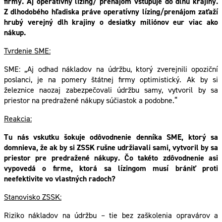
firmy. Aj operatívny lízing/ prenájom vstupuje do dlhu krajiny.
Z dlhodobého hľadiska práve operatívny lízing/prenájom zaťaží
hrubý verejný dlh krajiny o desiatky miliónov eur viac ako
nákup.
Tvrdenie SME:
SME: „Aj odhad nákladov na údržbu, ktorý zverejnili opoziční
poslanci, je na pomery štátnej firmy optimistický. Ak by si
železnice naozaj zabezpečovali údržbu samy, vytvoril by sa
priestor na predražené nákupy súčiastok a podobne.“
Reakcia:
Tu nás vskutku šokuje odôvodnenie denníka SME, ktorý sa
domnieva, že ak by si ZSSK rušne udržiavali sami, vytvoril by sa
priestor pre predražené nákupy. Čo takéto zdôvodnenie asi
vypovedá o firme, ktorá sa lízingom musí brániť proti
neefektivite vo vlastných radoch?
Stanovisko ZSSK:
Riziko nákladov na údržbu – tie bez zaškolenia opravárov a