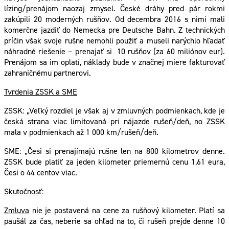
lízing/prenájom naozaj zmysel. České dráhy pred pár rokmi
zakúpili 20 moderných rušňov. Od decembra 2016 s nimi mali
komerčne jazdiť do Nemecka pre Deutsche Bahn. Z technických
príčin však svoje rušne nemohli použiť a museli narýchlo hľadať
náhradné riešenie – prenajať si 10 rušňov (za 60 miliónov eur).
Prenájom sa im oplatí, náklady bude v značnej miere fakturovať
zahraničnému partnerovi.
Tvrdenia ZSSK a SME
ZSSK: „Veľký rozdiel je však aj v zmluvných podmienkach, kde je
česká strana viac limitovaná pri nájazde rušeň/deň, no ZSSK
mala v podmienkach až 1 000 km/rušeň/deň.
SME: „Česi si prenajímajú rušne len na 800 kilometrov denne.
ZSSK bude platiť za jeden kilometer priemernú cenu 1,61 eura,
Česi o 44 centov viac.
Skutočnosť:
Zmluva
nie je postavená na cene za rušňový kilometer. Platí sa
paušál za čas, neberie sa ohľad na to, či rušeň prejde denne 10