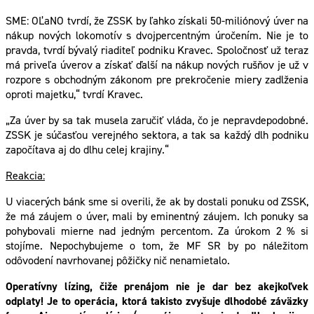
SME: OĽaNO tvrdí, že ZSSK by ľahko získali 50-miliónový úver na
nákup nových lokomotív s dvojpercentným úročením. Nie je to
pravda, tvrdí bývalý riaditeľ podniku Kravec. Spoločnosť už teraz
má priveľa úverov a získať ďalší na nákup nových rušňov je už v
rozpore s obchodným zákonom pre prekročenie miery zadlženia
oproti majetku,“ tvrdí Kravec.
„Za úver by sa tak musela zaručiť vláda, čo je nepravdepodobné.
ZSSK je súčasťou verejného sektora, a tak sa každý dlh podniku
započítava aj do dlhu celej krajiny.“
Reakcia:
U viacerých bánk sme si overili, že ak by dostali ponuku od ZSSK,
že má záujem o úver, mali by eminentný záujem. Ich ponuky sa
pohybovali mierne nad jedným percentom. Za úrokom 2 % si
stojíme. Nepochybujeme o tom, že MF SR by po náležitom
odôvodení navrhovanej pôžičky nič nenamietalo.
Operatívny lízing, čiže prenájom nie je dar bez akejkoľvek
odplaty! Je to operácia, ktorá takisto zvyšuje dlhodobé záväzky