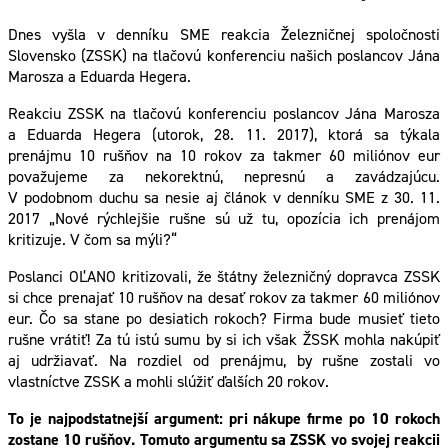
Dnes vyšla v denníku SME reakcia Železničnej spoločnosti
Slovensko (ZSSK) na tlačovú konferenciu našich poslancov Jána
Marosza a Eduarda Hegera.
Reakciu ZSSK na tlačovú konferenciu poslancov Jána Marosza
a Eduarda Hegera (utorok, 28. 11. 2017), ktorá sa týkala
prenájmu 10 rušňov na 10 rokov za takmer 60 miliónov eur
považujeme za nekorektnú, nepresnú a zavádzajúcu.
V podobnom duchu sa nesie aj článok v denníku SME z 30. 11.
2017 „Nové rýchlejšie rušne sú už tu, opozícia ich prenájom
kritizuje. V čom sa mýli?“
Poslanci OĽANO kritizovali, že štátny železničný dopravca ZSSK
si chce prenajať 10 rušňov na desať rokov za takmer 60 miliónov
eur. Čo sa stane po desiatich rokoch? Firma bude musieť tieto
rušne vrátiť! Za tú istú sumu by si ich však ŽSSK mohla nakúpiť
aj udržiavať. Na rozdiel od prenájmu, by rušne zostali vo
vlastníctve ZSSK a mohli slúžiť ďalších 20 rokov.
To je najpodstatnejší argument: pri nákupe firme po 10 rokoch
zostane 10 rušňov. Tomuto argumentu sa ZSSK vo svojej reakcii