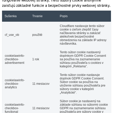
fungovanie webovej stránky. Tieto súbory cookie anonymne
zaisťujú základné funkcie a bezpečnostné prvky webovej stránky.
Sušenka
Trvanie
Popis
Cloudflare nastavuje tento súbor
cookie s cieľom zlepšiť časy
načítavania stránky a zakázať
cf_use_ob
použité
akékoľvek bezpečnostné
obmedzenia na základe IP adresy
návštevníka.
Tento súbor cookie nastavený
cookielawinfo-
doplnkom GDPR Cookie Consent
checkbox-
1 rok
sa používa na zaznamenanie
advertisement
súhlasu používateľa s cookies v
kategórii „Reklama“.
Tento súbor cookie nastavuje
doplnok GDPR Cookie Consent.
cookielawinfo-
Súbor cookie sa používa na
checkbox-
11 mesiacov
uloženie súhlasu používateľa pre
analytics
súbory cookie v kategórii
„Analytické“.
Súbor cookie je nastavený na
cookielawinfo-
základe súhlasu so súbormi cookie
checkbox-
11 mesiacov
GDPR na zaznamenanie súhlasu
functional
používateľa pre súbory cookie v