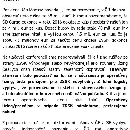
Poslanec Ján Marosz povedal: „Len na porovnanie, v ČR dokázali
obstarať tieto rušne za 45 mil. eur“. K tomu poznamenávame, že
ČD Cargo dokonca v roku 2016 dokázalo kúpiť podobný rušeň len
za 4 mil. eur za kus. Desať kusov by teda stálo 40 mil. eur. My
sme zámerne rátali s vyššou cenou 4,5 mil. eur za kus, čo je
spolu 45 miliónov eur. Za takúto cenu chcela ZSSK dokonca
v roku 2015 rušne nakúpiť, obstarávanie však zrušila.
Na tlačovej konferencii sme neporovnávali, či je lízing rušňov zo
strany ZSSK výhodnejší alebo nevýhodnejší ako rovnaký lízing
Českých dráh (český štátny železničný dopravca).
Hlavným
zámerom bolo poukázať na to, že v súčasnosti je operatívny
lízing, teda prenájom, pre ZSSK nevýhodný. Z toho logicky
vyplýva, že porovnávanie českého a slovenského lízingu je
a bolo absolútne mimo zorného uhľa nášho pohľadu.
Kritizujeme
formu operatívneho lízingu ako takú.
Operatívny
lízing/prenájom v prípade ZSSK odmietame, preferujeme
nákup!
Z porovnania situácie pri obstarávaní rušňov v ČR a SR vyplýva
navyše jednoznačné poznanie: v ČR má operatívny