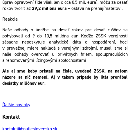
úprav opravovní (ide však len o cca 0,5 mil. eura), môžu za desať
rokov tvoriť až
29,2 milióna eura
– ostáva na prenajímateľovi.
Reakcia
Naše odhady o údržbe na desať rokov pre desať rušňov sa
pohybovali od 9 do 13,5 milióna eur. Keďže ZSSK verejnosti
zásadne neposkytuje analytické dáta o hospodárení, hoci
v prevažnej miere nakladá s verejnými zdrojmi, museli sme si
naše odhady overovať u privátnych firiem, spolupracujúcich
s renomovanými lízingovými spoločnosťami
Ale aj sme keby pristali na čísla, uvedené ZSSK, na našom
názore sa nič nemení. Aj v takom prípade by štát prerábal
desiatky miliónov eur!
Ďalšie novinky
Kontakt
kontakt@hnutieslovensko.sk