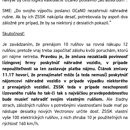
SME: „Do svojho výpočtu poslanci OĽaNO nezahrnuli náhradné
rušne. Ak by ich ZSSK nakúpila desať, potrebovala by aspoň dva
záložné pre prípad, že by sa niektorý z desiatich pokazil.“
Skutočnosť:
Je zavádzaním, že prenájom 10 rušňov sa rovná nákupu 12
rušňov, pretože vraj treba započítať zálohu kvôli poruchám, ktorú
pri nájme netreba.
Pravdou je, že zmluva nezakladá povinnosť
lízingovej firmy poskytnúť náhradné vozidlo, v prípade
nepoužiteľnosti sa len zastavuje platba nájmu. Článok zmluvy
11.17 hovorí, že prenajímateľ môže (a teda nemusí) poskytnúť
nájomcovi náhradné vozidlo v prípade výpadku niektorého
z prenajatých vozidiel. ZSSK teda v prípade neschopnosti
lízovaného rušňa ho tak-či tak s najväčšou pravdepodobnosťou
bude musieť nahradiť svojim vlastným rušňom.
Ale žiadny
strach, záložných rušňov s potrebnými vlastnosťami bude mať po
nástupe desiatky nových Vectronov určite dosť. ZSSK vlastní
vyše 100 elektrických rušňov, z nich zhruba 10 je použiteľných na
rýchlosť 160 km/h.