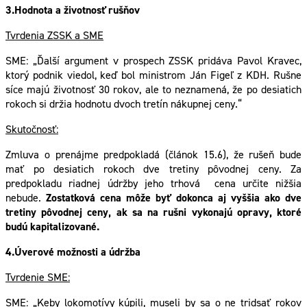
3.Hodnota a životnosť rušňov
Tvrdenia ZSSK a SME
SME: „Ďalší argument v prospech ZSSK pridáva Pavol Kravec,
ktorý podnik viedol, keď bol ministrom Ján Figeľ z KDH. Rušne
síce majú životnosť 30 rokov, ale to neznamená, že po desiatich
rokoch si držia hodnotu dvoch tretín nákupnej ceny.“
Skutočnosť:
Zmluva o prenájme predpokladá (článok 15.6), že rušeň bude
mať po desiatich rokoch dve tretiny pôvodnej ceny. Za
predpokladu riadnej údržby jeho trhová cena určite nižšia
nebude.
Zostatková cena môže byť dokonca aj vyššia ako dve
tretiny pôvodnej ceny, ak sa na rušni vykonajú opravy, ktoré
budú kapitalizované.
4.Úverové možnosti a údržba
Tvrdenie SME:
SME: „Keby lokomotívy kúpili, museli by sa o ne tridsať rokov