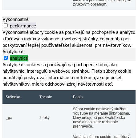
interakcii používateľa súvisiacej so
zvukovým obsahom.
Výkonnostné
performance
Výkonnostné súbory cookie sa používajú na pochopenie a analýzu
kľúčových indexov výkonnosti webovej stránky, čo pomáha pri
poskytovaní lepšej používateľskej skúsenosti pre návštevníkov.
Analytické
analytics
Analytické cookies sa používajú na pochopenie toho, ako
návštevníci interagujú s webovou stránkou. Tieto súbory cookie
pomáhajú poskytovať informácie o metrikách, ako je počet
návštevníkov, miera odchodov, zdroj návštevnosti atď.
Sušenka
Trvanie
Popis
Súbor cookie nastavený službou
YouTube na meranie šírky pásma,
_ga
2 roky
ktorý určuje, či používateľ získa
nové alebo staré rozhranie
prehrávača.
Variácia súboru cookie _gat, ktorý