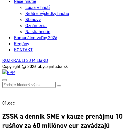
Naše hnutie
Ľudia v hnutí
Reálne výsledky hnutia
Stanovy
Oznámenia
Na stiahnutie
Komunálne voľby 2026
Regióny
KONTAKT
ROZKRADLI 30 MILIáRD
Copyright © 2026 obycajniludia.sk
01.
dec
ZSSK a denník SME v kauze prenájmu 10
rušňov za 60 miliónov eur zavádzajú