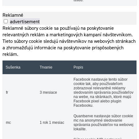
Issuu.
Reklamné
advertisement
Reklamné súbory cookie sa používajú na poskytovanie
relevantných reklám a marketingových kampaní návštevníkom.
Tieto súbory cookie sledujú návštevníkov na webových stránkach
a zhromažďujú informácie na poskytovanie prispôsobených
reklám.
Sušenka
Trvanie
Popis
Facebook nastavuje tento súbor
cookie tak, aby používateľom
zobrazoval relevantné reklamy
fr
3 mesiace
sledovaním správania používateľov
na webe, na stránkach, ktoré majú
Facebook pixel alebo plugin
Facebooku.
Quantserve nastavuje súbor cookie
mc na anonymné sledovanie
mc
1 rok 1 mesiac
správania používateľov na webovej
lokalite.