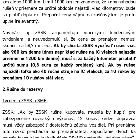
km alebo 1000 km. Limit 1000 km len znamená, že keby náhodou
rušeň v priemere za určité obdobie najazdil viac kilometrov, bude
sa platiť doplatok. Prepočet ceny nájmu na rušňový km je preto
úplne irelevantný.
Novinári aj ZSSK argumentujú viacerými tendenčnými
tvrdeniami a neuvedomujú si, že cena za prenájom nemusí
skončiť na 58,7 mil. eur.
Ak by chcela ZSSK využívať rušne viac
ako 980 km denne (dnes napríklad rušne na IC vlakoch najazdia
priemerne 1200 km denne), musí si za každý kilometer priplatiť
určitú sumu (0,3 eura za každý prejdený km). Ak by rušne
najazdili toľko ako 40 ročné stroje na IC vlakoch, za 10 rokov by
prenájom 10 rušňov stál viac.
2.Rušne do rezervy
Tvrdenia ZSSK a SME:
ZSSK: „Ak by ZSSK rušne kupovala, musela by kúpiť, pre
zabezpečenie rovnakých výkonov, 12 kusov, keďže dopravca
musí vždy zabezpečiť dostatočnú zálohu vozidiel. Pri prenájme
toto riziko prechádza na prenajímateľa. Započítanie dvoch ks
navyše by celú logiku kalkulácie OĽaNO postavilo „ad absurdum“.