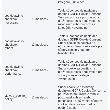
kategórii „Funkčné“.
Tento súbor cookie nastavuje
doplnok GDPR Cookie Consent.
cookielawinfo-
Súbory cookie sa používajú na
checkbox-
11 mesiacov
uloženie súhlasu používateľa s
necessary
ukladaním súborov cookie v
kategórii „Nevyhnutné“.
Tento súbor cookie nastavuje
doplnok GDPR Cookie Consent.
cookielawinfo-
Súbor cookie sa používa na
checkbox-
11 mesiacov
uloženie súhlasu používateľa pre
others
súbory cookie v kategórii
Nevyhnutné.
Tento súbor cookie nastavuje
doplnok GDPR Cookie Consent.
cookielawinfo-
Súbor cookie sa používa na
checkbox-
11 mesiacov
uloženie súhlasu používateľa pre
performance
súbory cookie v kategórii
„Výkonostné“.
Súbor cookie je nastavený
doplnkom GDPR Cookie Consent a
používa sa na uloženie toho, či
viewed_cookie_
11 mesiacov
používateľ súhlasil alebo
policy
nesúhlasil s používaním súborov
cookie. Neuchováva žiadne
osobné údaje.