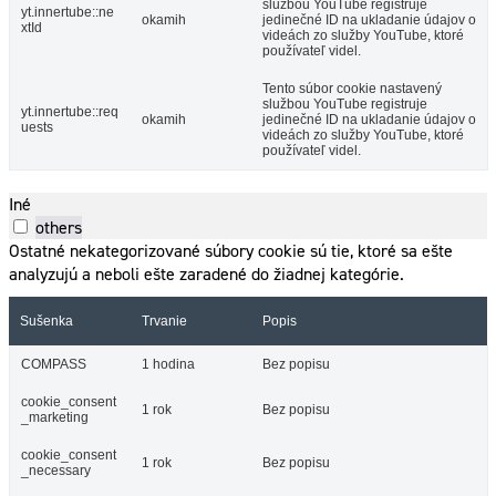
službou YouTube registruje
yt.innertube::ne
okamih
jedinečné ID na ukladanie údajov o
xtId
videách zo služby YouTube, ktoré
používateľ videl.
Tento súbor cookie nastavený
službou YouTube registruje
yt.innertube::req
okamih
jedinečné ID na ukladanie údajov o
uests
videách zo služby YouTube, ktoré
používateľ videl.
Iné
others
Ostatné nekategorizované súbory cookie sú tie, ktoré sa ešte
analyzujú a neboli ešte zaradené do žiadnej kategórie.
Sušenka
Trvanie
Popis
COMPASS
1 hodina
Bez popisu
cookie_consent
1 rok
Bez popisu
_marketing
cookie_consent
1 rok
Bez popisu
_necessary