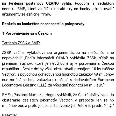
na tvrdenia poslancov OĽANO vyhla.
Podobne aj redaktori
denníka SME, ktorí vo článku prakticky do bodky „skopírovali“
argumenty železničnej firmy.
Reakcia na konkrétne nepresnosti a polopravdy:
1.Porovnávanie sa s Českom
Tvrdenia ZSSK a SME:
ZSSK začína vyfabulovanou argumentáciou na niečo, čo sme
nepovedali: „Podľa informácií OĽaNO vyhlásila ZSSK súťaž na
prenájom rušňov, ktorá je nevýhodná aj v porovnaní s Českou
republikou. České dráhy však obstarávali prenájom 10 ks rušňov
Vectron, s pôvodnou odhadovanou hodnotou zákazky 48 miliónov
eur, no finálne bola zákazka ukončená s dodávateľom European
Locomotive Leasing (ELL), za výslednú hodnotu 60 mil. eur.“
SME: „Poslanci Marosz a Heger vyhlásili, že České dráhy zaplatia
obstaranie desiatich lokomotív Vectron v prepočte len za 45
miliónov eur, a preto je obchod slovenských železníc predražený.“
Reakcia: