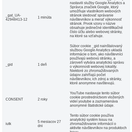
nastavili služby Google Analytics a
Správca značiek Google, ktorý
umožňuje vlastníkom webových
_gat_UA-
stránok sledovať správanie
1 minúta
42948413-12
návštevníkov a merať výkonnosť
stránok. Prvok vzoru v názve
obsahuje jedinečné identifikačné
číslo účtu alebo webovej stránky,
na ktoré sa vzťahuje.
Súbor cookie _gid nainštalovaný
službou Google Analytics ukladá
informácie o tom, ako návštevníci
používajú webovú stránku, a
zároveň vytvára analytickú správu
_gid
1 deň
o výkonnosti webovej lokality.
Niektoré zo zhromažďovaných
údajov zahŕňajú počet
návštevníkov, ich zdroj a stránky,
ktoré anonymne navštevujú.
YouTube nastavuje tento súbor
cookie prostredníctvom vložených
CONSENT
2 roky
videí youtube a zaznamenáva
anonymné štatistické údaje.
Tento súbor cookie používa
analytický systém Issuu na
5 mesiacov 27
iutk
zhromažďovanie informácií o
dni
aktivite návštevníkov na produktoch