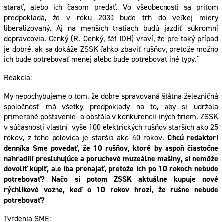
starať, alebo ich časom predať. Vo všeobecnosti sa pritom
predpokladá, že v roku 2030 bude trh do veľkej miery
liberalizovaný. Aj na menších tratiach budú jazdiť súkromní
dopravcovia. Cenký (R. Cenký, šéf IDH) vraví, že pre taký prípad
je dobré, ak sa dokáže ZSSK ľahko zbaviť rušňov, pretože možno
ich bude potrebovať menej alebo bude potrebovať iné typy.“
Reakcia:
My nepochybujeme o tom, že dobre spravovaná štátna železničná
spoločnosť má všetky predpoklady na to, aby si udržala
primerané postavenie a obstála v konkurencii iných firiem. ZSSK
v súčasnosti vlastní vyše 100 elektrických rušňov starších ako 25
rokov, z toho polovica je staršia ako 40 rokov.
Chcú redaktori
denníka Sme povedať, že 10 rušňov, ktoré by aspoň čiastočne
nahradili presluhujúce a poruchové muzeálne mašiny, si nemôže
dovoliť kúpiť, ale iba prenajať, pretože ich po 10 rokoch nebude
potrebovať? Načo si potom ZSSK aktuálne kupuje nové
rýchlikové vozne, keď o 10 rokov hrozí, že rušne nebude
potrebovať?
Tvrdenia SME: