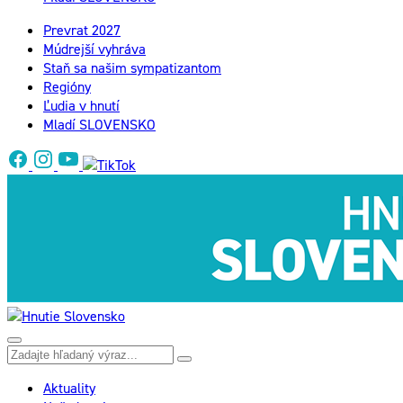
Prevrat 2027
Múdrejší vyhráva
Staň sa našim sympatizantom
Regióny
Ľudia v hnutí
Mladí SLOVENSKO
Aktuality