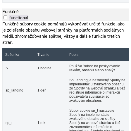
Funkčné
functional
Funkčné súbory cookie pomáhajú vykonávať určité funkcie, ako
je zdieľanie obsahu webovej stránky na platformách sociálnych
médií, zhromažďovanie spätnej väzby a ďalšie funkcie tretích
strán.
Sušenka
Trvanie
Popis
Používa Yahoo na poskytovanie
S
1 hodina
reklám, obsahu alebo analýz.
Sp_landing je nastavený Spotify na
implementáciu zvukového obsahu
zo Spotify na webovú stránku a tiež
sp_landing
1 deň
registruje informácie o interakcii
používateľa súvisiacej so
zvukovým obsahom.
Súbor cookie sp_t nastavuje
Spotify na implementáciu
zvukového obsahu zo služby
sp_t
1 rok
Spotify na webovú stránku a tiež
zaznamenáva informácie o