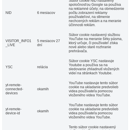
Súbor cookie NID nastavený
spoločnosťou Google sa používa
na reklamné účely; na obmedzenie
NID
6 mesiacov
počtu zobrazení reklamy
používateľovi, na stlmenie
nechcených reklám a na meranie
účinnosti reklám.
Súbor cookie nastavený službou
YouTube na meranie šírky pásma,
VISITOR_INFO1
5 mesiacov 27
ktorý určuje, či používateľ získa
_LIVE
dní
nové alebo staré rozhranie
prehrávača.
Súbor cookie YSC nastavuje
Youtube a používa sa na
YSC
relácia
sledovanie zhliadnutí vložených
videí na stránkach Youtube.
YouTube nastavuje tento súbor
yt-remote-
cookie na ukladanie predvolieb
connected-
okamih
videa používateľa pomocou
devices
vloženého videa YouTube.
YouTube nastavuje tento súbor
yt-remote-
cookie na ukladanie predvolieb
okamih
device-id
videa používateľa pomocou
vloženého videa YouTube.
Tento súbor cookie nastavený