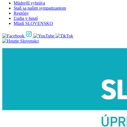
Múdrejší vyhráva
Staň sa našim sympatizantom
Regióny
Ľudia v hnutí
Mladí SLOVENSKO