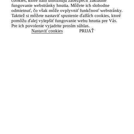
cookies, ktoré nám umožňujú zabezpečiť základné
fungovanie webstránky hnutia. Môžete ich slobodne
odmietnuť, čo však môže ovplyvniť funkčnosť webstránky.
Taktiež si môžete nastaviť spustenie ďalších cookies, ktoré
pomôžu ďalej vylepšiť fungovanie webu hnutia pre Vás.
Pre ich povolenie vyjadrite prosím súhlas.
Nastaviť cookies
PRIJAŤ