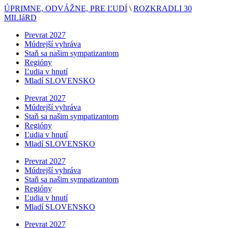
ÚPRIMNE, ODVÁŽNE, PRE ĽUDÍ
\
ROZKRADLI 30
MILIáRD
Prevrat 2027
Múdrejší vyhráva
Staň sa našim sympatizantom
Regióny
Ľudia v hnutí
Mladí SLOVENSKO
Prevrat 2027
Múdrejší vyhráva
Staň sa našim sympatizantom
Regióny
Ľudia v hnutí
Mladí SLOVENSKO
Prevrat 2027
Múdrejší vyhráva
Staň sa našim sympatizantom
Regióny
Ľudia v hnutí
Mladí SLOVENSKO
Prevrat 2027