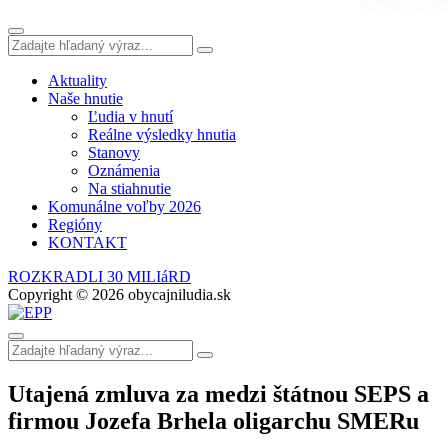
Aktuality
Naše hnutie
Ľudia v hnutí
Reálne výsledky hnutia
Stanovy
Oznámenia
Na stiahnutie
Komunálne voľby 2026
Regióny
KONTAKT
ROZKRADLI 30 MILIáRD
Copyright © 2026 obycajniludia.sk
Utajená zmluva za medzi štátnou SEPS a
firmou Jozefa Brhela oligarchu SMERu