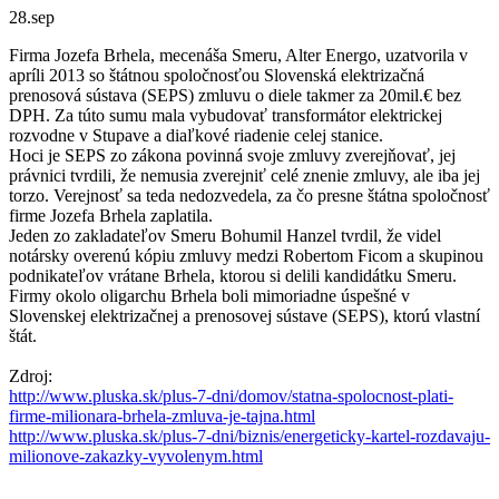
28.
sep
Firma Jozefa Brhela, mecenáša Smeru, Alter Energo, uzatvorila v
apríli 2013 so štátnou spoločnosťou Slovenská elektrizačná
prenosová sústava (SEPS) zmluvu o diele takmer za 20mil.€ bez
DPH. Za túto sumu mala vybudovať transformátor elektrickej
rozvodne v Stupave a diaľkové riadenie celej stanice.
Hoci je SEPS zo zákona povinná svoje zmluvy zverejňovať, jej
právnici tvrdili, že nemusia zverejniť celé znenie zmluvy, ale iba jej
torzo. Verejnosť sa teda nedozvedela, za čo presne štátna spoločnosť
firme Jozefa Brhela zaplatila.
Jeden zo zakladateľov Smeru Bohumil Hanzel tvrdil, že videl
notársky overenú kópiu zmluvy medzi Robertom Ficom a skupinou
podnikateľov vrátane Brhela, ktorou si delili kandidátku Smeru.
Firmy okolo oligarchu Brhela boli mimoriadne úspešné v
Slovenskej elektrizačnej a prenosovej sústave (SEPS), ktorú vlastní
štát.
Zdroj:
http://www.pluska.sk/plus-7-dni/domov/statna-spolocnost-plati-
firme-milionara-brhela-zmluva-je-tajna.html
http://www.pluska.sk/plus-7-dni/biznis/energeticky-kartel-rozdavaju-
milionove-zakazky-vyvolenym.html