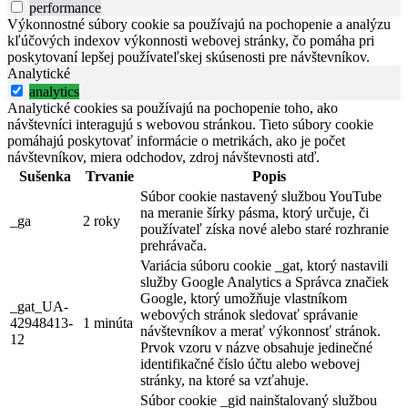
performance
Výkonnostné súbory cookie sa používajú na pochopenie a analýzu
kľúčových indexov výkonnosti webovej stránky, čo pomáha pri
poskytovaní lepšej používateľskej skúsenosti pre návštevníkov.
Analytické
analytics
Analytické cookies sa používajú na pochopenie toho, ako
návštevníci interagujú s webovou stránkou. Tieto súbory cookie
pomáhajú poskytovať informácie o metrikách, ako je počet
návštevníkov, miera odchodov, zdroj návštevnosti atď.
Sušenka
Trvanie
Popis
Súbor cookie nastavený službou YouTube
na meranie šírky pásma, ktorý určuje, či
_ga
2 roky
používateľ získa nové alebo staré rozhranie
prehrávača.
Variácia súboru cookie _gat, ktorý nastavili
služby Google Analytics a Správca značiek
Google, ktorý umožňuje vlastníkom
_gat_UA-
webových stránok sledovať správanie
42948413-
1 minúta
návštevníkov a merať výkonnosť stránok.
12
Prvok vzoru v názve obsahuje jedinečné
identifikačné číslo účtu alebo webovej
stránky, na ktoré sa vzťahuje.
Súbor cookie _gid nainštalovaný službou