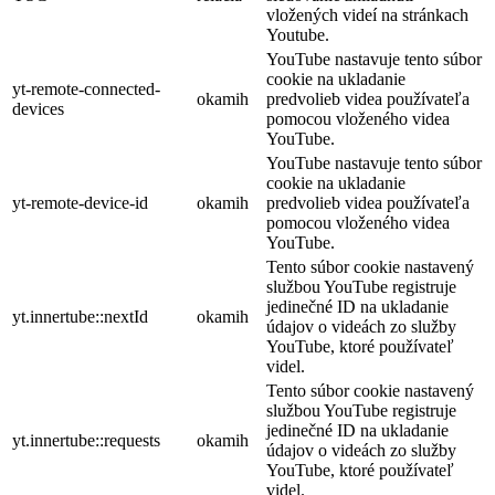
vložených videí na stránkach
Youtube.
YouTube nastavuje tento súbor
cookie na ukladanie
yt-remote-connected-
okamih
predvolieb videa používateľa
devices
pomocou vloženého videa
YouTube.
YouTube nastavuje tento súbor
cookie na ukladanie
yt-remote-device-id
okamih
predvolieb videa používateľa
pomocou vloženého videa
YouTube.
Tento súbor cookie nastavený
službou YouTube registruje
jedinečné ID na ukladanie
yt.innertube::nextId
okamih
údajov o videách zo služby
YouTube, ktoré používateľ
videl.
Tento súbor cookie nastavený
službou YouTube registruje
jedinečné ID na ukladanie
yt.innertube::requests
okamih
údajov o videách zo služby
YouTube, ktoré používateľ
videl.