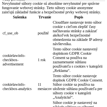
Nevyhnutné súbory cookie sú absolútne nevyhnutné pre správne
fungovanie webovej stránky. Tieto súbory cookie anonymne
zaisťujú základné funkcie a bezpečnostné prvky webovej stránky.
Sušenka
Trvanie
Popis
Cloudflare nastavuje tento súbor
cookie s cieľom zlepšiť časy
načítavania stránky a zakázať
cf_use_ob
použité
akékoľvek bezpečnostné
obmedzenia na základe IP adresy
návštevníka.
Tento súbor cookie nastavený
doplnkom GDPR Cookie
cookielawinfo-
Consent sa používa na
checkbox-
1 rok
zaznamenanie súhlasu
advertisement
používateľa s cookies v kategórii
„Reklama“.
Tento súbor cookie nastavuje
doplnok GDPR Cookie Consent.
cookielawinfo-
11
Súbor cookie sa používa na
checkbox-analytics
mesiacov
uloženie súhlasu používateľa pre
súbory cookie v kategórii
„Analytické“.
Súbor cookie je nastavený na
základe súhlasu so súbormi