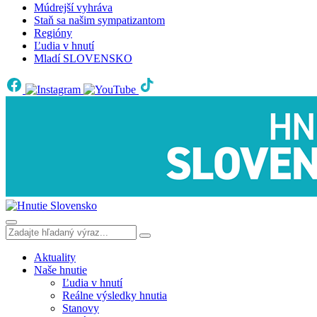
Múdrejší vyhráva
Staň sa našim sympatizantom
Regióny
Ľudia v hnutí
Mladí SLOVENSKO
Aktuality
Naše hnutie
Ľudia v hnutí
Reálne výsledky hnutia
Stanovy