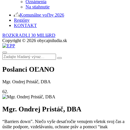
Oznámenia
Na stiahnutie
Komunálne voľby 2026
Regióny
KONTAKT
ROZKRADLI 30 MILIáRD
Copyright © 2026 obycajniludia.sk
Poslanci OĽANO
Mgr. Ondrej Pristáč, DBA
62.
Mgr. Ondrej Pristáč, DBA
“Barriers down”. Niečo vyše desaťročie venujem všetok svoj čas a
úsilie podpore, vzdelávaniu, ochrane práv a pomoci “inak