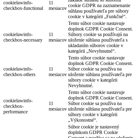
cookielawinfo-
11
cookie GDPR na zaznamenanie
checkbox-functional
mesiacov
súhlasu používateľa pre súbory
cookie v kategórii „Funkčné“.
Tento súbor cookie nastavuje
doplnok GDPR Cookie Consent.
cookielawinfo-
11
Súbory cookie sa používajú na
checkbox-necessary
mesiacov
uloženie súhlasu používateľa s
ukladaním súborov cookie v
kategórii „Nevyhnutné“.
Tento súbor cookie nastavuje
doplnok GDPR Cookie Consent.
cookielawinfo-
11
Súbor cookie sa používa na
checkbox-others
mesiacov
uloženie súhlasu používateľa pre
súbory cookie v kategórii
Nevyhnutné.
Tento súbor cookie nastavuje
doplnok GDPR Cookie Consent.
cookielawinfo-
11
Súbor cookie sa používa na
checkbox-
mesiacov
uloženie súhlasu používateľa pre
performance
súbory cookie v kategórii
„Výkonostné“.
Súbor cookie je nastavený
doplnkom GDPR Cookie
Consent a používa sa na uloženie