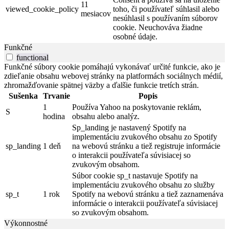
11
viewed_cookie_policy
toho, či používateľ súhlasil alebo
mesiacov
nesúhlasil s používaním súborov
cookie. Neuchováva žiadne
osobné údaje.
Funkčné
functional
Funkčné súbory cookie pomáhajú vykonávať určité funkcie, ako je
zdieľanie obsahu webovej stránky na platformách sociálnych médií,
zhromažďovanie spätnej väzby a ďalšie funkcie tretích strán.
Sušenka
Trvanie
Popis
1
Používa Yahoo na poskytovanie reklám,
S
hodina
obsahu alebo analýz.
Sp_landing je nastavený Spotify na
implementáciu zvukového obsahu zo Spotify
sp_landing
1 deň
na webovú stránku a tiež registruje informácie
o interakcii používateľa súvisiacej so
zvukovým obsahom.
Súbor cookie sp_t nastavuje Spotify na
implementáciu zvukového obsahu zo služby
sp_t
1 rok
Spotify na webovú stránku a tiež zaznamenáva
informácie o interakcii používateľa súvisiacej
so zvukovým obsahom.
Výkonnostné