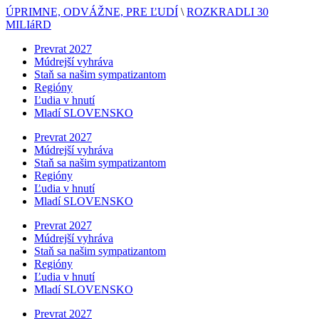
ÚPRIMNE, ODVÁŽNE, PRE ĽUDÍ
\
ROZKRADLI 30
MILIáRD
Prevrat 2027
Múdrejší vyhráva
Staň sa našim sympatizantom
Regióny
Ľudia v hnutí
Mladí SLOVENSKO
Prevrat 2027
Múdrejší vyhráva
Staň sa našim sympatizantom
Regióny
Ľudia v hnutí
Mladí SLOVENSKO
Prevrat 2027
Múdrejší vyhráva
Staň sa našim sympatizantom
Regióny
Ľudia v hnutí
Mladí SLOVENSKO
Prevrat 2027