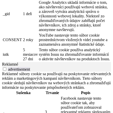
Google Analytics ukladá informácie o tom,
ako návštevníci používajú webovú stránku,
a zároveň vytvára analytickú správu o
_gid
1 deň
výkonnosti webovej lokality. Niektoré zo
zhromažďovaných údajov zahŕňajú počet
návštevníkov, ich zdroj a stránky, ktoré
anonymne navštevujú.
YouTube nastavuje tento súbor cookie
CONSENT
2 roky
prostredníctvom vložených videí youtube a
zaznamenáva anonymné štatistické údaje.
5
Tento súbor cookie používa analytický
iutk
mesiacov
systém Issuu na zhromažďovanie informácií
27 dni
o aktivite návštevníkov na produktoch Issuu.
Reklamné
advertisement
Reklamné súbory cookie sa používajú na poskytovanie relevantných
reklám a marketingových kampaní návštevníkom. Tieto súbory
cookie sledujú návštevníkov na webových stránkach a zhromažďujú
informácie na poskytovanie prispôsobených reklám.
Sušenka
Trvanie
Popis
Facebook nastavuje tento
súbor cookie tak, aby
používateľom zobrazoval
3
relevantné reklamy sledovaním