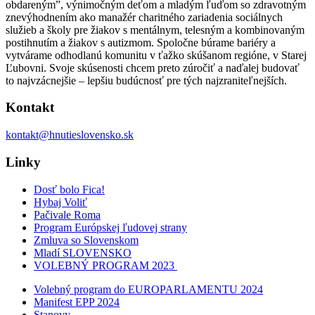
obdareným”, výnimočným deťom a mladým ľuďom so zdravotným
znevýhodnením ako manažér charitného zariadenia sociálnych
služieb a školy pre žiakov s mentálnym, telesným a kombinovaným
postihnutím a žiakov s autizmom. Spoločne búrame bariéry a
vytvárame odhodlanú komunitu v ťažko skúšanom regióne, v Starej
Ľubovni. Svoje skúsenosti chcem preto zúročiť a naďalej budovať
to najvzácnejšie – lepšiu budúcnosť pre tých najzraniteľnejších.
Kontakt
kontakt@hnutieslovensko.sk
Linky
Dosť bolo Fica!
Hybaj Voliť
Pačivale Roma
Program Európskej ľudovej strany
Zmluva so Slovenskom
Mladí SLOVENSKO
VOLEBNÝ PROGRAM 2023
Volebný program do EUROPARLAMENTU 2024
Manifest EPP 2024
Stanovy