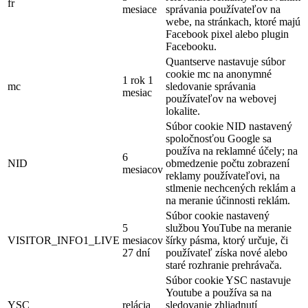
fr
mesiace
správania používateľov na
webe, na stránkach, ktoré majú
Facebook pixel alebo plugin
Facebooku.
Quantserve nastavuje súbor
cookie mc na anonymné
1 rok 1
mc
sledovanie správania
mesiac
používateľov na webovej
lokalite.
Súbor cookie NID nastavený
spoločnosťou Google sa
používa na reklamné účely; na
6
NID
obmedzenie počtu zobrazení
mesiacov
reklamy používateľovi, na
stlmenie nechcených reklám a
na meranie účinnosti reklám.
Súbor cookie nastavený
5
službou YouTube na meranie
VISITOR_INFO1_LIVE
mesiacov
šírky pásma, ktorý určuje, či
27 dní
používateľ získa nové alebo
staré rozhranie prehrávača.
Súbor cookie YSC nastavuje
Youtube a používa sa na
YSC
relácia
sledovanie zhliadnutí