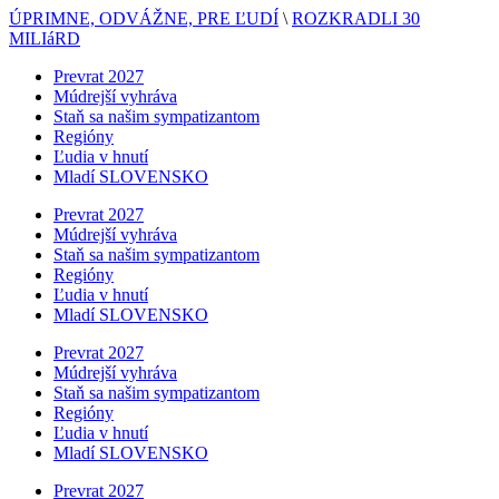
ÚPRIMNE, ODVÁŽNE, PRE ĽUDÍ
\
ROZKRADLI 30
MILIáRD
Prevrat 2027
Múdrejší vyhráva
Staň sa našim sympatizantom
Regióny
Ľudia v hnutí
Mladí SLOVENSKO
Prevrat 2027
Múdrejší vyhráva
Staň sa našim sympatizantom
Regióny
Ľudia v hnutí
Mladí SLOVENSKO
Prevrat 2027
Múdrejší vyhráva
Staň sa našim sympatizantom
Regióny
Ľudia v hnutí
Mladí SLOVENSKO
Prevrat 2027