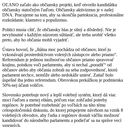
OĽANO začalo ako občiansky projekt, keď otvorilo kandidátku
občiansky statočným ľuďom. Občiansky aktivizmus je v našej
DNA. Pracujeme na tom, aby sa skončila partokracia, profesionálne
rozkrádanie, klamstvo a populizmus.
Politici musia cítiť, že občiansky hlas je silný a dôsledný. Nie je
nevyhnutné s každým názorom súhlasiť, ale treba urobiť všetko
preto, aby ho občania mohli vyjadriť.
Ústava hovorí, že „štátna moc pochádza od občanov, ktorí ju
vykonávajú prostredníctvom volených zástupcov alebo priamo“.
Referendum je jedinou možnosťou občanov priamo spravovať
krajinu, poistkou voči parlamentu, aby si nechal „poradiť“ od
občanov alebo aby občania zobrali na seba zodpovednosť, ktorú
parlament nechce, nemôže alebo nedokáže uniesť. Zatiaľ bolo
úspešné iba jedno referendum. Obrovskou prekážkou je podmienka
50%-nej účasti voličov.
Slovensko potrebuje nový a lepší volebný systém, ktorý dá viac
moci ľuďom a menej elitám, pričom viac zohľadní potreby
regiónov. Je potrebné rozbehnúť po voľbách na túto tému
celospoločenskú diskusiu, do ktorej prispejeme návrhom na vznik 8
volebných obvodov, aby ľudia z regiónov dostali väčšiu možnosť
kandidovať do národného parlamentu a podieľať sa na správe vecí
verejných.