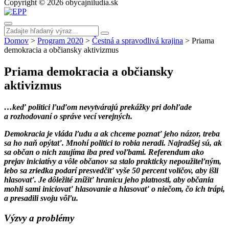
Copyright © 2026 obycajniludia.sk
Domov
>
Program 2020
>
Čestná a spravodlivá krajina
>
Priama
demokracia a občiansky aktivizmus
Priama demokracia a občiansky
aktivizmus
…keď politici ľuďom nevytvárajú prekážky pri dohľade
a rozhodovaní o správe vecí verejných.
Demokracia je vláda ľudu a ak chceme poznať jeho názor, treba
sa ho naň opýtať. Mnohí politici to robia neradi. Najradšej sú, ak
sa občan o nich zaujíma iba pred voľbami. Referendum ako
prejav iniciatívy a vôle občanov sa stalo prakticky nepoužiteľným,
lebo sa zriedka podarí presvedčiť vyše 50 percent voličov, aby išli
hlasovať. Je dôležité znížiť hranicu jeho platnosti, aby občania
mohli sami iniciovať hlasovanie a hlasovať o niečom, čo ich trápi,
a presadili svoju vôľu.
Výzvy a problémy