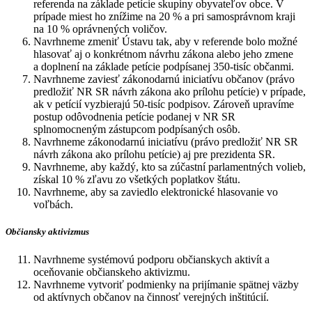
referenda na základe petície skupiny obyvateľov obce. V
prípade miest ho znížime na 20 % a pri samosprávnom kraji
na 10 % oprávnených voličov.
Navrhneme zmeniť Ústavu tak, aby v referende bolo možné
hlasovať aj o konkrétnom návrhu zákona alebo jeho zmene
a doplnení na základe petície podpísanej 350-tisíc občanmi.
Navrhneme zaviesť zákonodarnú iniciatívu občanov (právo
predložiť NR SR návrh zákona ako prílohu petície) v prípade,
ak v petícií vyzbierajú 50-tisíc podpisov. Zároveň upravíme
postup odôvodnenia petície podanej v NR SR
splnomocneným zástupcom podpísaných osôb.
Navrhneme zákonodarnú iniciatívu (právo predložiť NR SR
návrh zákona ako prílohu petície) aj pre prezidenta SR.
Navrhneme, aby každý, kto sa zúčastní parlamentných volieb,
získal 10 % zľavu zo všetkých poplatkov štátu.
Navrhneme, aby sa zaviedlo elektronické hlasovanie vo
voľbách.
Občiansky aktivizmus
Navrhneme systémovú podporu občianskych aktivít a
oceňovanie občianskeho aktivizmu.
Navrhneme vytvoriť podmienky na prijímanie spätnej väzby
od aktívnych občanov na činnosť verejných inštitúcií.