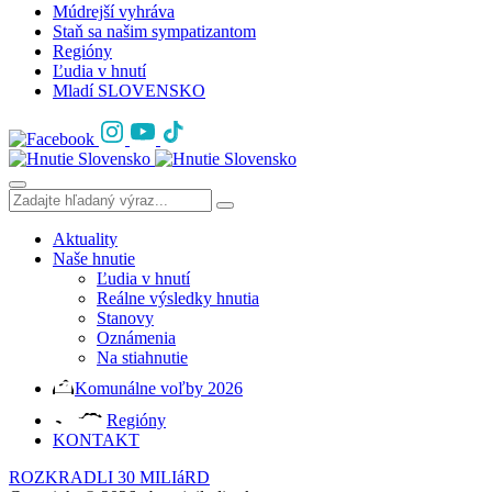
Múdrejší vyhráva
Staň sa našim sympatizantom
Regióny
Ľudia v hnutí
Mladí SLOVENSKO
Aktuality
Naše hnutie
Ľudia v hnutí
Reálne výsledky hnutia
Stanovy
Oznámenia
Na stiahnutie
Komunálne voľby 2026
Regióny
KONTAKT
ROZKRADLI 30 MILIáRD