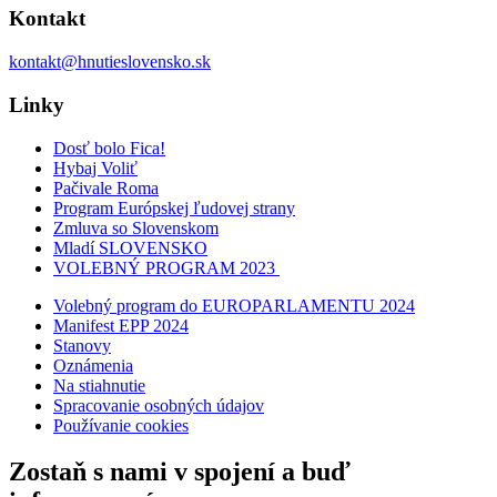
Kontakt
kontakt@hnutieslovensko.sk
Linky
Dosť bolo Fica!
Hybaj Voliť
Pačivale Roma
Program Európskej ľudovej strany
Zmluva so Slovenskom
Mladí SLOVENSKO
VOLEBNÝ PROGRAM 2023
Volebný program do EUROPARLAMENTU 2024
Manifest EPP 2024
Stanovy
Oznámenia
Na stiahnutie
Spracovanie osobných údajov
Používanie cookies
Zostaň s nami v spojení a buď