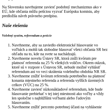
Na Slovensku navrhujeme zaviesť podobný mechanizmus ako v
EÚ, kde občania môžu petíciou vyzvať Európsku komisiu, aby
predložila návrh právneho predpisu.
Naše riešenia
Volebný systém, referendum a petície
Navrhneme, aby sa zaviedlo elektronické hlasovanie vo
voľbách a mohli tak slobodne hlasovať všetci občania SR bez
ohľadu na to, kde na svete sa nachádzajú.
Navrhneme novelu Ústavy SR, ktorá zníži kvórum pre
platnosť referenda na 25 % všetkých voličov. Okrem otázok,
ktoré sú v rozpore s Ústavou SR, nebude možné vyhlásiť
referendum ani vo veci skrátenia volebného obdobia NR SR.
Navrhneme znížiť kvórum referenda potrebného na platnosť
konania miestneho referenda a referenda vyšších územných
celkov (VÚC) na 25 %.
Navrhneme zaviesť nízkonákladové referendum, kde bude
hlasovanie prebiehať v tej istej miestnosti ako voľby a vždy
len spoločne s najbližšími voľbami alebo ľudovým
hlasovaním.
Navrhneme znížiť percento potrebnej účasti na vyhlásenie