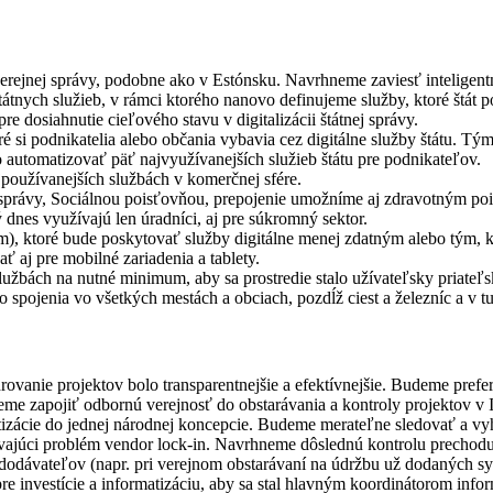
rejnej správy, podobne ako v Estónsku. Navrhneme zaviesť inteligentn
ych služieb, v rámci ktorého nanovo definujeme služby, ktoré štát pos
e dosiahnutie cieľového stavu v digitalizácii štátnej správy.
ré si podnikatelia alebo občania vybavia cez digitálne služby štátu. T
automatizovať päť najvyužívanejších služieb štátu pre podnikateľov.
používanejších službách v komerčnej sfére.
 správy, Sociálnou poisťovňou, prepojenie umožníme aj zdravotným po
ý dnes využívajú len úradníci, aj pre súkromný sektor.
m), ktoré bude poskytovať služby digitálne menej zdatným alebo tým, k
ť aj pre mobilné zariadenia a tablety.
užbách na nutné minimum, aby sa prostredie stalo užívateľsky priateľ
spojenia vo všetkých mestách a obciach, pozdĺž ciest a železníc a v tur
ovanie projektov bolo transparentnejšie a efektívnejšie. Budeme pref
eme zapojiť odbornú verejnosť do obstarávania a kontroly projektov v 
izácie do jednej národnej koncepcie. Budeme merateľne sledovať a vy
vajúci problém vendor lock-in. Navrhneme dôslednú kontrolu prechodu v
 dodávateľov (napr. pri verejnom obstarávaní na údržbu už dodaných s
 investície a informatizáciu, aby sa stal hlavným koordinátorom infor