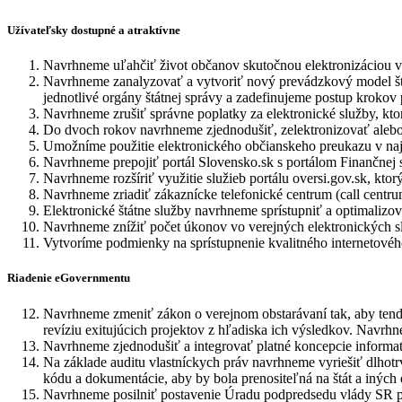
Užívateľsky dostupné a atraktívne
Navrhneme uľahčiť život občanov skutočnou elektronizáciou ve
Navrhneme zanalyzovať a vytvoriť nový prevádzkový model štátn
jednotlivé orgány štátnej správy a zadefinujeme postup krokov pr
Navrhneme zrušiť správne poplatky za elektronické služby, kto
Do dvoch rokov navrhneme zjednodušiť, zelektronizovať alebo 
Umožníme použitie elektronického občianskeho preukazu v naj
Navrhneme prepojiť portál Slovensko.sk s portálom Finančnej
Navrhneme rozšíriť využitie služieb portálu oversi.gov.sk, ktor
Navrhneme zriadiť zákaznícke telefonické centrum (call centru
Elektronické štátne služby navrhneme sprístupniť a optimalizova
Navrhneme znížiť počet úkonov vo verejných elektronických sl
Vytvoríme podmienky na sprístupnenie kvalitného internetového 
Riadenie eGovernmentu
Navrhneme zmeniť zákon o verejnom obstarávaní tak, aby tendr
revíziu exitujúcich projektov z hľadiska ich výsledkov. Navrhn
Navrhneme zjednodušiť a integrovať platné koncepcie informat
Na základe auditu vlastníckych práv navrhneme vyriešiť dlhotr
kódu a dokumentácie, aby by bola prenositeľná na štát a iných
Navrhneme posilniť postavenie Úradu podpredsedu vlády SR pre