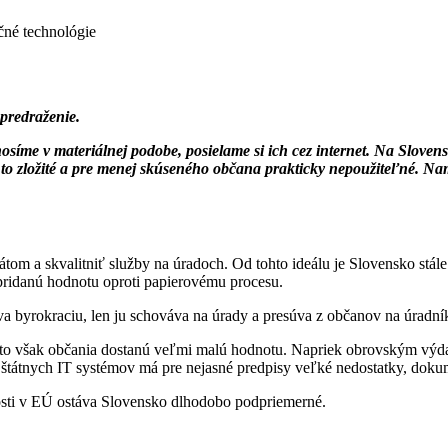
né technológie
 predraženie.
i nenosíme v materiálnej podobe, posielame si ich cez internet. Na Slo
e to zložité a pre menej skúseného občana prakticky nepoužiteľné. Na
tom a skvalitniť služby na úradoch. Od tohto ideálu je Slovensko stál
u pridanú hodnotu oproti papierovému procesu.
va byrokraciu, len ju schováva na úrady a presúva z občanov na úradní
 Za to však občania dostanú veľmi malú hodnotu. Napriek obrovským výd
štátnych IT systémov má pre nejasné predpisy veľké nedostatky, dokum
osti v EÚ ostáva Slovensko dlhodobo podpriemerné.