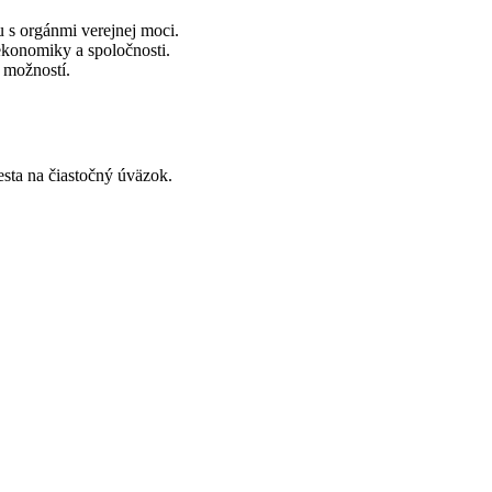
u s orgánmi verejnej moci.
 ekonomiky a spoločnosti.
 možností.
esta na čiastočný úväzok.