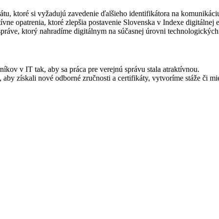
tu, ktoré si vyžadujú zavedenie ďalšieho identifikátora na komunikáci
vne opatrenia, ktoré zlepšia postavenie Slovenska v Indexe digitálnej
ráve, ktorý nahradíme digitálnym na súčasnej úrovni technologických
ov v IT tak, aby sa práca pre verejnú správu stala atraktívnou.
y získali nové odborné zručnosti a certifikáty, vytvoríme stáže či mi