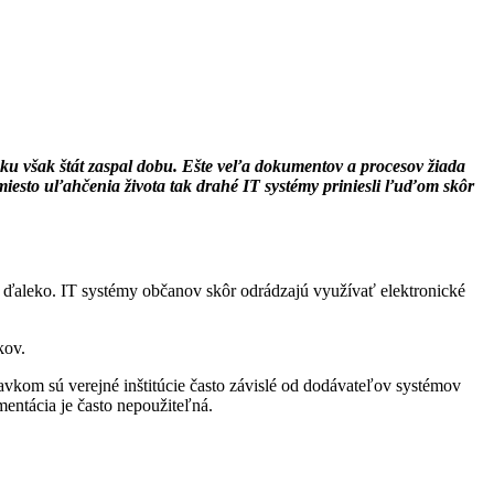
vensku však štát zaspal dobu. Ešte veľa dokumentov a procesov žiada
miesto uľahčenia života tak drahé IT systémy priniesli ľuďom skôr
e ďaleko. IT systémy občanov skôr odrádzajú využívať elektronické
kov.
avkom sú verejné inštitúcie často závislé od dodávateľov systémov
entácia je často nepoužiteľná.