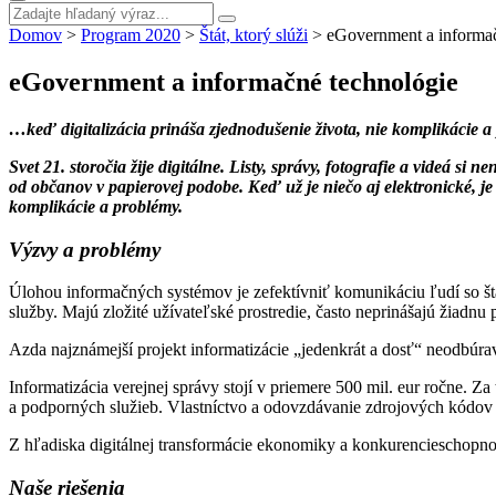
Domov
>
Program 2020
>
Štát, ktorý slúži
>
eGovernment a informač
eGovernment a informačné technológie
…keď digitalizácia prináša zjednodušenie života, nie komplikácie a
Svet 21. storočia žije digitálne. Listy, správy, fotografie a videá s
od občanov v papierovej podobe. Keď už je niečo aj elektronické, j
komplikácie a problémy.
Výzvy a problémy
Úlohou informačných systémov je zefektívniť komunikáciu ľudí so štá
služby. Majú zložité užívateľské prostredie, často neprinášajú žiadn
Azda najznámejší projekt informatizácie „jedenkrát a dosť“ neodbúra
Informatizácia verejnej správy stojí v priemere 500 mil. eur ročne.
a podporných služieb. Vlastníctvo a odovzdávanie zdrojových kódov 
Z hľadiska digitálnej transformácie ekonomiky a konkurencieschopn
Naše riešenia