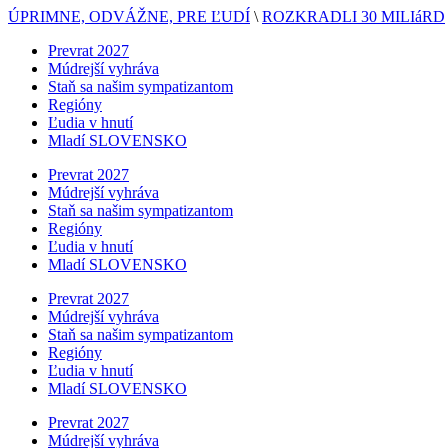
ÚPRIMNE, ODVÁŽNE, PRE ĽUDÍ
\
ROZKRADLI 30 MILIáRD
Prevrat 2027
Múdrejší vyhráva
Staň sa našim sympatizantom
Regióny
Ľudia v hnutí
Mladí SLOVENSKO
Prevrat 2027
Múdrejší vyhráva
Staň sa našim sympatizantom
Regióny
Ľudia v hnutí
Mladí SLOVENSKO
Prevrat 2027
Múdrejší vyhráva
Staň sa našim sympatizantom
Regióny
Ľudia v hnutí
Mladí SLOVENSKO
Prevrat 2027
Múdrejší vyhráva