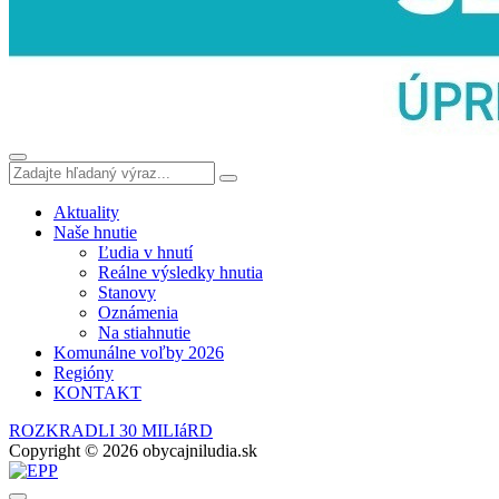
Aktuality
Naše hnutie
Ľudia v hnutí
Reálne výsledky hnutia
Stanovy
Oznámenia
Na stiahnutie
Komunálne voľby 2026
Regióny
KONTAKT
ROZKRADLI 30 MILIáRD
Copyright © 2026 obycajniludia.sk