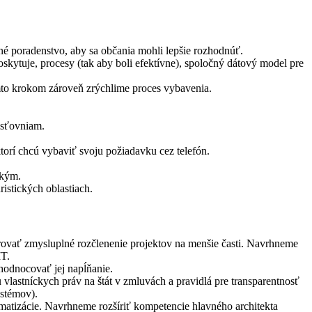
é poradenstvo, aby sa občania mohli lepšie rozhodnúť.
kytuje, procesy (tak aby boli efektívne), spoločný dátový model pre
ýmto krokom zároveň zrýchlime proces vybavenia.
isťovniam.
torí chcú vybaviť svoju požiadavku cez telefón.
ským.
istických oblastiach.
erovať zmysluplné rozčlenenie projektov na menšie časti. Navrhneme
IT.
hodnocovať jej napĺňanie.
lastníckych práv na štát v zmluvách a pravidlá pre transparentnosť
ystémov).
matizácie. Navrhneme rozšíriť kompetencie hlavného architekta