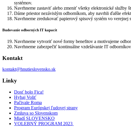
systémov.
Navrhneme zastaviť alebo zmeniť všetky elektronické služby štá
Dáme priestor nezávislým odborníkom, aby navrhli ďalšie efektí
Navrhneme zredukovať papierový spisový systém vo verejnej sp
Budovanie odborných IT kapacít
Navrhneme vytvoriť nové formy benefitov a motivujeme odborník
Navrhneme zabezpečiť kontinuálne vzdelávanie IT odborníkov, ab
Kontakt
kontakt@hnutieslovensko.sk
Linky
Dosť bolo Fica!
Hybaj Voliť
Pačivale Roma
Program Európskej ľudovej strany
Zmluva so Slovenskom
Mladí SLOVENSKO
VOLEBNÝ PROGRAM 2023