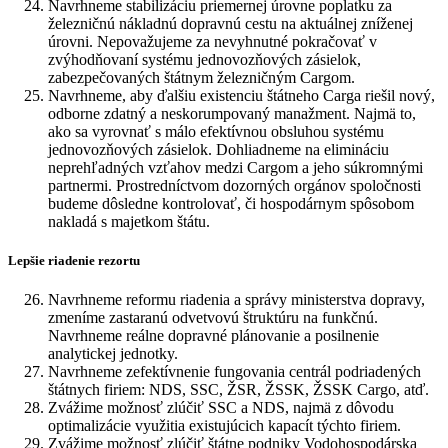
Navrhneme stabilizáciu priemernej úrovne poplatku za
železničnú nákladnú dopravnú cestu na aktuálnej zníženej
úrovni. Nepovažujeme za nevyhnutné pokračovať v
zvýhodňovaní systému jednovozňových zásielok,
zabezpečovaných štátnym železničným Cargom.
Navrhneme, aby ďalšiu existenciu štátneho Carga riešil nový,
odborne zdatný a neskorumpovaný manažment. Najmä to,
ako sa vyrovnať s málo efektívnou obsluhou systému
jednovozňových zásielok. Dohliadneme na elimináciu
neprehľadných vzťahov medzi Cargom a jeho súkromnými
partnermi. Prostredníctvom dozorných orgánov spoločnosti
budeme dôsledne kontrolovať, či hospodárnym spôsobom
nakladá s majetkom štátu.
Lepšie riadenie rezortu
Navrhneme reformu riadenia a správy ministerstva dopravy,
zmeníme zastaranú odvetvovú štruktúru na funkčnú.
Navrhneme reálne dopravné plánovanie a posilnenie
analytickej jednotky.
Navrhneme zefektívnenie fungovania centrál podriadených
štátnych firiem: NDS, SSC, ŽSR, ŽSSK, ŽSSK Cargo, atď.
Zvážime možnosť zlúčiť SSC a NDS, najmä z dôvodu
optimalizácie využitia existujúcich kapacít týchto firiem.
Zvážime možnosť zlúčiť štátne podniky Vodohospodárska