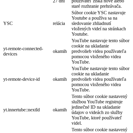
27 dní
používateľ získa nové alebo
staré rozhranie prehrávača.
Súbor cookie YSC nastavuje
Youtube a používa sa na
YSC
relácia
sledovanie zhliadnutí
vložených videí na stránkach
Youtube.
YouTube nastavuje tento súbor
cookie na ukladanie
yt-remote-connected-
okamih
predvolieb videa používateľa
devices
pomocou vloženého videa
YouTube.
YouTube nastavuje tento súbor
cookie na ukladanie
yt-remote-device-id
okamih
predvolieb videa používateľa
pomocou vloženého videa
YouTube.
Tento súbor cookie nastavený
službou YouTube registruje
jedinečné ID na ukladanie
yt.innertube::nextId
okamih
údajov o videách zo služby
YouTube, ktoré používateľ
videl.
Tento súbor cookie nastavený