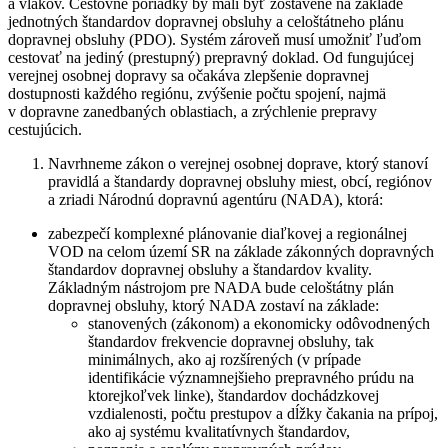
a vlakov. Cestovné poriadky by mali byť zostavené na základe
jednotných štandardov dopravnej obsluhy a celoštátneho plánu
dopravnej obsluhy (PDO). Systém zároveň musí umožniť ľuďom
cestovať na jediný (prestupný) prepravný doklad. Od fungujúcej
verejnej osobnej dopravy sa očakáva zlepšenie dopravnej
dostupnosti každého regiónu, zvýšenie počtu spojení, najmä
v dopravne zanedbaných oblastiach, a zrýchlenie prepravy
cestujúcich.
Navrhneme zákon o verejnej osobnej doprave, ktorý stanoví
pravidlá a štandardy dopravnej obsluhy miest, obcí, regiónov
a zriadi Národnú dopravnú agentúru (NADA), ktorá:
zabezpečí komplexné plánovanie diaľkovej a regionálnej
VOD na celom území SR na základe zákonných dopravných
štandardov dopravnej obsluhy a štandardov kvality.
Základným nástrojom pre NADA bude celoštátny plán
dopravnej obsluhy, ktorý NADA zostaví na základe:
stanovených (zákonom) a ekonomicky odôvodnených
štandardov frekvencie dopravnej obsluhy, tak
minimálnych, ako aj rozšírených (v prípade
identifikácie významnejšieho prepravného prúdu na
ktorejkoľvek linke), štandardov dochádzkovej
vzdialenosti, počtu prestupov a dĺžky čakania na prípoj,
ako aj systému kvalitatívnych štandardov,