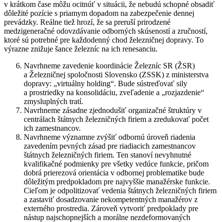
v krátkom čase môžu ocitnúť v situácii, že nebudú schopné obsadiť
dôležité pozície s priamym dopadom na zabezpečenie dennej
prevádzky. Reálne tiež hrozí, že sa preruší prirodzené
medzigeneračné odovzdávanie odborných skúseností a zručností,
ktoré sú potrebné pre každodenný chod železničnej dopravy. To
výrazne znižuje šance železníc na ich renesanciu.
Navrhneme zavedenie koordinácie Železníc SR (ŽSR)
a Železničnej spoločnosti Slovensko (ZSSK) z ministerstva
dopravy: „virtuálny holding“. Bude sústreďovať sily
a prostriedky na konsolidáciu, zveľadenie a „rozjazdenie“
zmysluplných tratí.
Navrhneme zásadne zjednodušiť organizačné štruktúry v
centrálach štátnych železničných firiem a zredukovať počet
ich zamestnancov.
Navrhneme významne zvýšiť odbornú úroveň riadenia
zavedením pevných zásad pre riadiacich zamestnancov
štátnych železničných firiem. Ten stanoví nevyhnutné
kvalifikačné podmienky pre všetky vedúce funkcie, pričom
dobrá prierezová orientácia v odbornej problematike bude
dôležitým predpokladom pre najvyššie manažérske funkcie.
Cieľom je odpolitizovať vedenia štátnych železničných firiem
a zastaviť dosadzovanie nekompetentných manažérov z
externého prostredia. Zároveň vytvoriť predpoklady pre
nástup najschopnejších a morálne nezdeformovaných