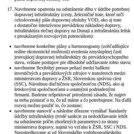
Navrhneme opatrenia na odstránenie dlhu v údržbe potrebnej
dopravnej infraštruktúry (cesty, železničné trate, ktoré určí
celoslovenský plán dopravnej obsluhy VOD, ako aj trate
s dostatočne intenzívnou prevádzkou nákladnej dopravy,
infraštruktúra riečnej dopravy na Dunaji a infraštruktúra letísk
s preukázaným rozvojovým potenciálom):
navrhneme konkrétne plány a harmonogramy (zohľadňujúce
reálne ekonomické možnosti) uvedenia zmysluplnej časti
jestvujúcej dopravnej infraštruktúry do prevádzkyschopného
stavu, vrátane postupov pre dlhodobé udržiavanie tohto stavu;
navrhneme flexibilný presun peňazí medzi balíkmi
investičných a prevádzkových zdrojov v transferoch medzi
ministerstvom dopravy a ŽSR, Slovenskou správou ciest
(SSC), Národnou diaľničnou spoločnosťou (NDS), ako aj
letiskovými spoločnosťami a ostatnými podriadenými
firmami. Budeme rešpektovať prirodzenú zásadu, že najprv
sa treba postarať o to, čo už máme a čo potrebujeme. Na ďalší
rozvoj možno použiť to, čo zostane;
navrhneme stanoviť a následne dôrazne vymáhať štandardy
údržby infraštruktúry (tvrdé sankcie za nedodržiavanie lehôt
na odstránenie príčin zhoršených parametrov) zo strany
ministerstva dopravy, najmä vo vzťahu k ŽSR, SSC i NDS.
Sprostredkovane aj od Slovenského vodohospodárskeho