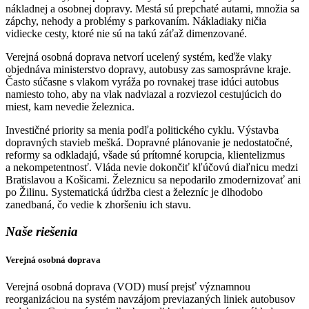
nákladnej a osobnej dopravy. Mestá sú prepchaté autami, množia sa
zápchy, nehody a problémy s parkovaním. Nákladiaky ničia
vidiecke cesty, ktoré nie sú na takú záťaž dimenzované.
Verejná osobná doprava netvorí ucelený systém, keďže vlaky
objednáva ministerstvo dopravy, autobusy zas samosprávne kraje.
Často súčasne s vlakom vyráža po rovnakej trase idúci autobus
namiesto toho, aby na vlak nadviazal a rozviezol cestujúcich do
miest, kam nevedie železnica.
Investičné priority sa menia podľa politického cyklu. Výstavba
dopravných stavieb mešká. Dopravné plánovanie je nedostatočné,
reformy sa odkladajú, všade sú prítomné korupcia, klientelizmus
a nekompetentnosť. Vláda nevie dokončiť kľúčovú diaľnicu medzi
Bratislavou a Košicami. Železnicu sa nepodarilo zmodernizovať ani
po Žilinu. Systematická údržba ciest a železníc je dlhodobo
zanedbaná, čo vedie k zhoršeniu ich stavu.
Naše riešenia
Verejná osobná doprava
Verejná osobná doprava (VOD) musí prejsť významnou
reorganizáciou na systém navzájom previazaných liniek autobusov