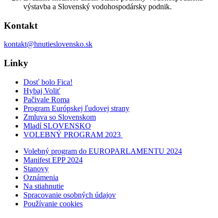
výstavba a Slovenský vodohospodársky podnik.
Kontakt
kontakt@hnutieslovensko.sk
Linky
Dosť bolo Fica!
Hybaj Voliť
Pačivale Roma
Program Európskej ľudovej strany
Zmluva so Slovenskom
Mladí SLOVENSKO
VOLEBNÝ PROGRAM 2023
Volebný program do EUROPARLAMENTU 2024
Manifest EPP 2024
Stanovy
Oznámenia
Na stiahnutie
Spracovanie osobných údajov
Používanie cookies