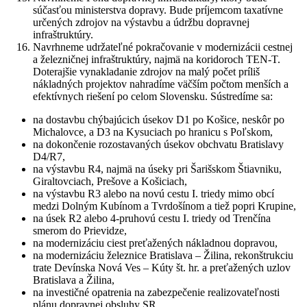
súčasťou ministerstva dopravy. Bude príjemcom taxatívne
určených zdrojov na výstavbu a údržbu dopravnej
infraštruktúry.
Navrhneme udržateľné pokračovanie v modernizácii cestnej
a železničnej infraštruktúry, najmä na koridoroch TEN-T.
Doterajšie vynakladanie zdrojov na malý počet príliš
nákladných projektov nahradíme väčším počtom menších a
efektívnych riešení po celom Slovensku. Sústredíme sa:
na dostavbu chýbajúcich úsekov D1 po Košice, neskôr po
Michalovce, a D3 na Kysuciach po hranicu s Poľskom,
na dokončenie rozostavaných úsekov obchvatu Bratislavy
D4/R7,
na výstavbu R4, najmä na úseky pri Šarišskom Štiavniku,
Giraltovciach, Prešove a Košiciach,
na výstavbu R3 alebo na novú cestu I. triedy mimo obcí
medzi Dolným Kubínom a Tvrdošínom a tiež popri Krupine,
na úsek R2 alebo 4-pruhovú cestu I. triedy od Trenčína
smerom do Prievidze,
na modernizáciu ciest preťažených nákladnou dopravou,
na modernizáciu železnice Bratislava – Žilina, rekonštrukciu
trate Devínska Nová Ves – Kúty št. hr. a preťažených uzlov
Bratislava a Žilina,
na investičné opatrenia na zabezpečenie realizovateľnosti
plánu dopravnej obsluhy SR.