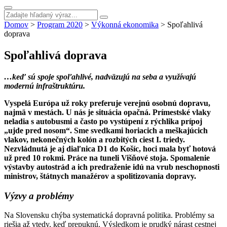
Domov
>
Program 2020
>
Výkonná ekonomika
>
Spoľahlivá
doprava
Spoľahlivá doprava
…keď sú spoje spoľahlivé, nadväzujú na seba a využívajú
modernú infraštruktúru.
Vyspelá Európa už roky preferuje verejnú osobnú dopravu,
najmä v mestách. U nás je situácia opačná. Prímestské vlaky
neladia s autobusmi a často po vystúpení z rýchlika prípoj
„ujde pred nosom“. Sme svedkami horiacich a meškajúcich
vlakov, nekonečných kolón a rozbitých ciest I. triedy.
Nezvládnutá je aj diaľnica D1 do Košíc, hoci mala byť hotová
už pred 10 rokmi. Práce na tuneli Višňové stoja. Spomalenie
výstavby autostrád a ich predraženie idú na vrub neschopnosti
ministrov, štátnych manažérov a spolitizovania dopravy.
Výzvy a problémy
Na Slovensku chýba systematická dopravná politika. Problémy sa
riešia až vtedy, keď prepuknú. Výsledkom je prudký nárast cestnej