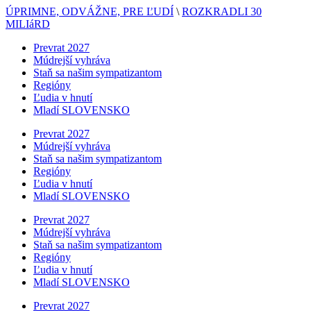
ÚPRIMNE, ODVÁŽNE, PRE ĽUDÍ
\
ROZKRADLI 30
MILIáRD
Prevrat 2027
Múdrejší vyhráva
Staň sa našim sympatizantom
Regióny
Ľudia v hnutí
Mladí SLOVENSKO
Prevrat 2027
Múdrejší vyhráva
Staň sa našim sympatizantom
Regióny
Ľudia v hnutí
Mladí SLOVENSKO
Prevrat 2027
Múdrejší vyhráva
Staň sa našim sympatizantom
Regióny
Ľudia v hnutí
Mladí SLOVENSKO
Prevrat 2027