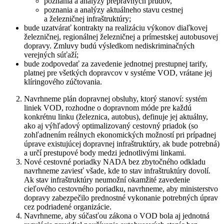
poznania a analýzy prepravných prúdov,
poznania a analýzy aktuálneho stavu cestnej
a železničnej infraštruktúry;
bude uzatvárať kontrakty na realizáciu výkonov diaľkovej
železničnej, regionálnej železničnej a prímestskej autobusovej
dopravy. Zmluvy budú výsledkom nediskriminačných
verejných súťaží;
bude zodpovedať za zavedenie jednotnej prestupnej tarify,
platnej pre všetkých dopravcov v systéme VOD, vrátane jej
klíringového zúčtovania.
Navrhneme plán dopravnej obsluhy, ktorý stanoví: systém
liniek VOD, rozhodne o dopravnom móde pre každú
konkrétnu linku (železnica, autobus), definuje jej aktuálny,
ako aj výhľadový optimalizovaný cestovný priadok (so
zohľadnením reálnych ekonomických možností pri prípadnej
úprave existujúcej dopravnej infraštruktúry, ak bude potrebná)
a určí prestupové body medzi jednotlivými linkami.
Nové cestovné poriadky NADA bez zbytočného odkladu
navrhneme zaviesť všade, kde to stav infraštruktúry dovolí.
Ak stav infraštruktúry neumožní okamžité zavedenie
cieľového cestovného poriadku, navrhneme, aby ministerstvo
dopravy zabezpečilo prednostné vykonanie potrebných úprav
cez podriadené organizácie.
Navrhneme, aby súčasťou zákona o VOD bola aj jednotná