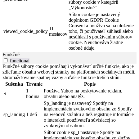
súbory cookie v kategórii
„Výkonostné“.
Súbor cookie je nastavený
doplnkom GDPR Cookie
Consent a používa sa na uloženie
11
viewed_cookie_policy
toho, či používateľ súhlasil alebo
mesiacov
nesúhlasil s používaním súborov
cookie. Neuchováva žiadne
osobné údaje.
Funkčné
functional
Funkčné súbory cookie pomáhajú vykonávať určité funkcie, ako je
zdieľanie obsahu webovej stránky na platformách sociálnych médií,
zhromažďovanie spätnej väzby a ďalšie funkcie tretích strán.
Sušenka
Trvanie
Popis
1
Používa Yahoo na poskytovanie reklám,
S
hodina
obsahu alebo analýz.
Sp_landing je nastavený Spotify na
implementáciu zvukového obsahu zo Spotify
sp_landing
1 deň
na webovú stránku a tiež registruje informácie
o interakcii používateľa súvisiacej so
zvukovým obsahom.
Súbor cookie sp_t nastavuje Spotify na
implementáciu zvukového obsahu zo služby