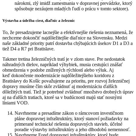
nárokmi, zlý imidž zamestnania v dopravnej prevádzke, ktorý
spôsobuje nezáujem mladých ľudí o prácu v tomto sektore).
Výstavba a údržba ciest, diaľnic a železníc
To, že presadzujeme lacnejšie a efektívnejšie riešenia neznamená, že
nechceme dokončiť najdôležitejšie diaľnice na Slovensku. Medzi
naše základné priority patrí dostavba chýbajúcich úsekov D1 a D3 a
tiež D4 a R7 pri Bratislave.
Takmer tretina železničných tratí je v zlom stave. Pre nedostatok
náhradných dielov, napríklad výhybiek, musia cestujúci znášať
obmedzenia v podobe znížených rýchlostí alebo výluk. Aj
keď dokončenie modernizácie najdôležitejšieho koridoru z
Bratislavy do Košíc považujeme za prioritu, pre rozvoj železničnej
dopravy musíme čím skôr zvládnuť aj modernizáciu ďalších
dôležitých tratí. Tiež je potrebné zvládnuť množstvo drobných úprav
aj na ďalších tratiach, ktoré sa v budúcnosti majú stať nosnými
líniami VOD.
Navrhneme a presadíme zákon o rámcovom investičnom
pláne dopravnej infraštruktúry, ktorý stanoví požiadavky na
primerané technické riešenia dopravných stavieb, účelné
poradie výstavby infraštruktúry a jeho dlhodobú nemennosť.
Navrhneme Fond dopravnej infraštruktúry, ktorý bude