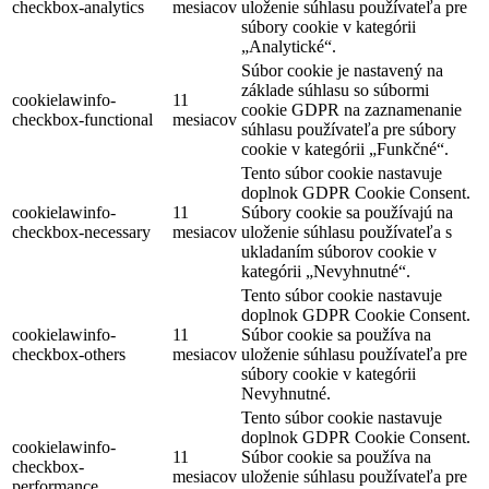
checkbox-analytics
mesiacov
uloženie súhlasu používateľa pre
súbory cookie v kategórii
„Analytické“.
Súbor cookie je nastavený na
základe súhlasu so súbormi
cookielawinfo-
11
cookie GDPR na zaznamenanie
checkbox-functional
mesiacov
súhlasu používateľa pre súbory
cookie v kategórii „Funkčné“.
Tento súbor cookie nastavuje
doplnok GDPR Cookie Consent.
cookielawinfo-
11
Súbory cookie sa používajú na
checkbox-necessary
mesiacov
uloženie súhlasu používateľa s
ukladaním súborov cookie v
kategórii „Nevyhnutné“.
Tento súbor cookie nastavuje
doplnok GDPR Cookie Consent.
cookielawinfo-
11
Súbor cookie sa používa na
checkbox-others
mesiacov
uloženie súhlasu používateľa pre
súbory cookie v kategórii
Nevyhnutné.
Tento súbor cookie nastavuje
doplnok GDPR Cookie Consent.
cookielawinfo-
11
Súbor cookie sa používa na
checkbox-
mesiacov
uloženie súhlasu používateľa pre
performance