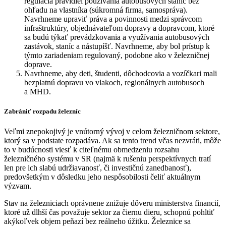
regulácia pravidiel používania autobusových staníc bez
ohľadu na vlastníka (súkromná firma, samospráva).
Navrhneme upraviť práva a povinnosti medzi správcom
infraštruktúry, objednávateľom dopravy a dopravcom, ktoré
sa budú týkať prevádzkovania a využívania autobusových
zastávok, staníc a nástupíšť. Navrhneme, aby bol prístup k
týmto zariadeniam regulovaný, podobne ako v železničnej
doprave.
Navrhneme, aby deti, študenti, dôchodcovia a vozíčkari mali
bezplatnú dopravu vo vlakoch, regionálnych autobusoch
a MHD.
Zabrániť rozpadu železníc
Veľmi znepokojivý je vnútorný vývoj v celom železničnom sektore,
ktorý sa v podstate rozpadáva. Ak sa tento trend včas nezvráti, môže
to v budúcnosti viesť k citeľnému obmedzeniu rozsahu
železničného systému v SR (najmä k rušeniu perspektívnych tratí
len pre ich slabú udržiavanosť, či investičnú zanedbanosť),
predovšetkým v dôsledku jeho nespôsobilosti čeliť aktuálnym
výzvam.
Stav na železniciach oprávnene znižuje dôveru ministerstva financií,
ktoré už dlhší čas považuje sektor za čiernu dieru, schopnú pohltiť
akýkoľvek objem peňazí bez reálneho úžitku. Železnice sa