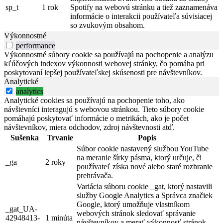
sp_t
1 rok
Spotify na webovú stránku a tiež zaznamenáva
informácie o interakcii používateľa súvisiacej
so zvukovým obsahom.
Výkonnostné
performance
Výkonnostné súbory cookie sa používajú na pochopenie a analýzu
kľúčových indexov výkonnosti webovej stránky, čo pomáha pri
poskytovaní lepšej používateľskej skúsenosti pre návštevníkov.
Analytické
analytics
Analytické cookies sa používajú na pochopenie toho, ako
návštevníci interagujú s webovou stránkou. Tieto súbory cookie
pomáhajú poskytovať informácie o metrikách, ako je počet
návštevníkov, miera odchodov, zdroj návštevnosti atď.
Sušenka
Trvanie
Popis
Súbor cookie nastavený službou YouTube
na meranie šírky pásma, ktorý určuje, či
_ga
2 roky
používateľ získa nové alebo staré rozhranie
prehrávača.
Variácia súboru cookie _gat, ktorý nastavili
služby Google Analytics a Správca značiek
Google, ktorý umožňuje vlastníkom
_gat_UA-
webových stránok sledovať správanie
42948413-
1 minúta
návštevníkov a merať výkonnosť stránok.