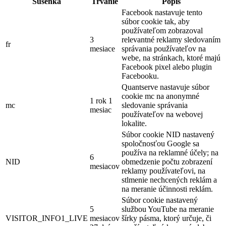
Sušenka
Trvanie
Popis
Facebook nastavuje tento
súbor cookie tak, aby
používateľom zobrazoval
3
relevantné reklamy sledovaním
fr
mesiace
správania používateľov na
webe, na stránkach, ktoré majú
Facebook pixel alebo plugin
Facebooku.
Quantserve nastavuje súbor
cookie mc na anonymné
1 rok 1
mc
sledovanie správania
mesiac
používateľov na webovej
lokalite.
Súbor cookie NID nastavený
spoločnosťou Google sa
používa na reklamné účely; na
6
NID
obmedzenie počtu zobrazení
mesiacov
reklamy používateľovi, na
stlmenie nechcených reklám a
na meranie účinnosti reklám.
Súbor cookie nastavený
5
službou YouTube na meranie
VISITOR_INFO1_LIVE
mesiacov
šírky pásma, ktorý určuje, či