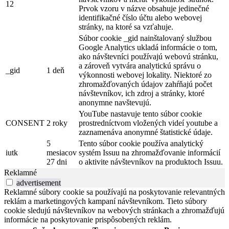
12
Prvok vzoru v názve obsahuje jedinečné
identifikačné číslo účtu alebo webovej
stránky, na ktoré sa vzťahuje.
Súbor cookie _gid nainštalovaný službou
Google Analytics ukladá informácie o tom,
ako návštevníci používajú webovú stránku,
a zároveň vytvára analytickú správu o
_gid
1 deň
výkonnosti webovej lokality. Niektoré zo
zhromažďovaných údajov zahŕňajú počet
návštevníkov, ich zdroj a stránky, ktoré
anonymne navštevujú.
YouTube nastavuje tento súbor cookie
CONSENT
2 roky
prostredníctvom vložených videí youtube a
zaznamenáva anonymné štatistické údaje.
5
Tento súbor cookie používa analytický
iutk
mesiacov
systém Issuu na zhromažďovanie informácií
27 dni
o aktivite návštevníkov na produktoch Issuu.
Reklamné
advertisement
Reklamné súbory cookie sa používajú na poskytovanie relevantných
reklám a marketingových kampaní návštevníkom. Tieto súbory
cookie sledujú návštevníkov na webových stránkach a zhromažďujú
informácie na poskytovanie prispôsobených reklám.