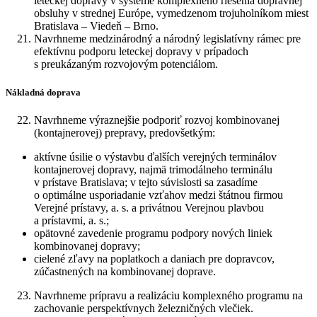
leteckej dopravy v systéme komplexného riešenia dopravnej
obsluhy v strednej Európe, vymedzenom trojuholníkom miest
Bratislava – Viedeň – Brno.
Navrhneme medzinárodný a národný legislatívny rámec pre
efektívnu podporu leteckej dopravy v prípadoch
s preukázaným rozvojovým potenciálom.
Nákladná doprava
Navrhneme výraznejšie podporiť rozvoj kombinovanej
(kontajnerovej) prepravy, predovšetkým:
aktívne úsilie o výstavbu ďalších verejných terminálov
kontajnerovej dopravy, najmä trimodálneho terminálu
v prístave Bratislava; v tejto súvislosti sa zasadíme
o optimálne usporiadanie vzťahov medzi štátnou firmou
Verejné prístavy, a. s. a privátnou Verejnou plavbou
a prístavmi, a. s.;
opätovné zavedenie programu podpory nových liniek
kombinovanej dopravy;
cielené zľavy na poplatkoch a daniach pre dopravcov,
zúčastnených na kombinovanej doprave.
Navrhneme prípravu a realizáciu komplexného programu na
zachovanie perspektívnych železničných vlečiek.