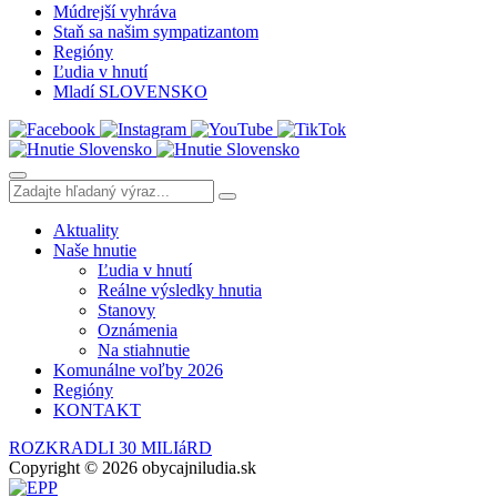
Múdrejší vyhráva
Staň sa našim sympatizantom
Regióny
Ľudia v hnutí
Mladí SLOVENSKO
Aktuality
Naše hnutie
Ľudia v hnutí
Reálne výsledky hnutia
Stanovy
Oznámenia
Na stiahnutie
Komunálne voľby 2026
Regióny
KONTAKT
ROZKRADLI 30 MILIáRD
Copyright © 2026 obycajniludia.sk