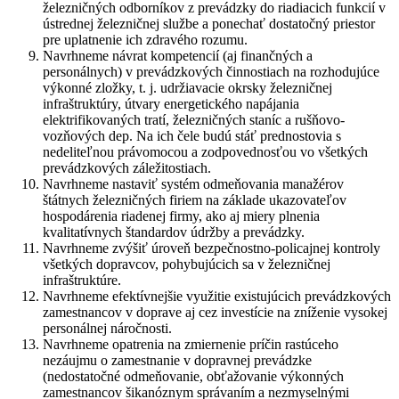
železničných odborníkov z prevádzky do riadiacich funkcií v
ústrednej železničnej službe a ponechať dostatočný priestor
pre uplatnenie ich zdravého rozumu.
Navrhneme návrat kompetencií (aj finančných a
personálnych) v prevádzkových činnostiach na rozhodujúce
výkonné zložky, t. j. udržiavacie okrsky železničnej
infraštruktúry, útvary energetického napájania
elektrifikovaných tratí, železničných staníc a rušňovo-
vozňových dep. Na ich čele budú stáť prednostovia s
nedeliteľnou právomocou a zodpovednosťou vo všetkých
prevádzkových záležitostiach.
Navrhneme nastaviť systém odmeňovania manažérov
štátnych železničných firiem na základe ukazovateľov
hospodárenia riadenej firmy, ako aj miery plnenia
kvalitatívnych štandardov údržby a prevádzky.
Navrhneme zvýšiť úroveň bezpečnostno-policajnej kontroly
všetkých dopravcov, pohybujúcich sa v železničnej
infraštruktúre.
Navrhneme efektívnejšie využitie existujúcich prevádzkových
zamestnancov v doprave aj cez investície na zníženie vysokej
personálnej náročnosti.
Navrhneme opatrenia na zmiernenie príčin rastúceho
nezáujmu o zamestnanie v dopravnej prevádzke
(nedostatočné odmeňovanie, obťažovanie výkonných
zamestnancov šikanóznym správaním a nezmyselnými