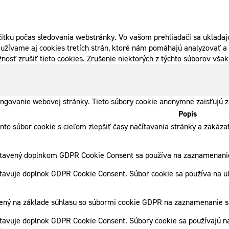
itku počas sledovania webstránky. Vo vašom prehliadači sa ukladajú
užívame aj cookies tretích strán, ktoré nám pomáhajú analyzovať a 
nosť zrušiť tieto cookies. Zrušenie niektorých z týchto súborov vš
ngovanie webovej stránky. Tieto súbory cookie anonymne zaisťujú z
Popis
ento súbor cookie s cieľom zlepšiť časy načítavania stránky a zaká
stavený doplnkom GDPR Cookie Consent sa používa na zaznamenanie 
tavuje doplnok GDPR Cookie Consent. Súbor cookie sa používa na ulo
vený na základe súhlasu so súbormi cookie GDPR na zaznamenanie sú
tavuje doplnok GDPR Cookie Consent. Súbory cookie sa používajú na