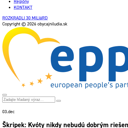
Regióny
KONTAKT
ROZKRADLI 30 MILIáRD
Copyright © 2026 obycajniludia.sk
03.
dec
Škripek: Kvóty nikdy nebudú dobrým rieše