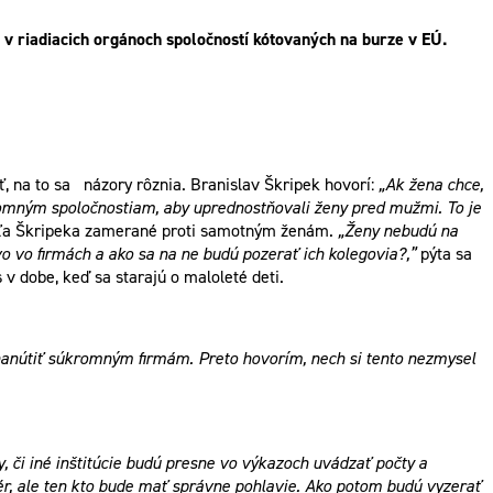
 v riadiacich orgánoch spoločností kótovaných na burze v EÚ.
, na to sa názory rôznia. Branislav Škripek hovorí:
„Ak žena chce,
romným spoločnostiam, aby uprednostňovali ženy pred mužmi. To je
odľa Škripeka zamerané proti samotným ženám.
„Ženy nebudú na
vo vo firmách a ako sa na ne budú pozerať ich kolegovia?,”
pýta sa
v dobe, keď sa starajú o maloleté deti.
nanútiť súkromným firmám. Preto hovorím, nech si tento nezmysel
y, či iné inštitúcie budú presne vo výkazoch uvádzať počty a
ér, ale ten kto bude mať správne pohlavie. Ako potom budú vyzerať