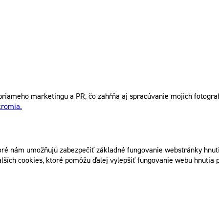
riameho marketingu a PR, čo zahŕňa aj spracúvanie mojich fotografi
kromia.
ré nám umožňujú zabezpečiť základné fungovanie webstránky hnutia
lších cookies, ktoré pomôžu ďalej vylepšiť fungovanie webu hnutia p