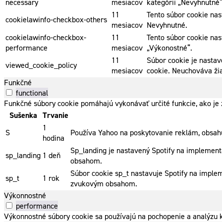
necessary
mesiacov
kategórii „Nevyhnutné“
11
Tento súbor cookie nas
cookielawinfo-checkbox-others
mesiacov
Nevyhnutné.
cookielawinfo-checkbox-
11
Tento súbor cookie nas
performance
mesiacov
„Výkonostné“.
11
Súbor cookie je nastav
viewed_cookie_policy
mesiacov
cookie. Neuchováva ži
Funkčné
functional
Funkčné súbory cookie pomáhajú vykonávať určité funkcie, ako je z
Sušenka
Trvanie
1
S
Používa Yahoo na poskytovanie reklám, obsahu
hodina
Sp_landing je nastavený Spotify na implementá
sp_landing
1 deň
obsahom.
Súbor cookie sp_t nastavuje Spotify na imple
sp_t
1 rok
zvukovým obsahom.
Výkonnostné
performance
Výkonnostné súbory cookie sa používajú na pochopenie a analýzu k