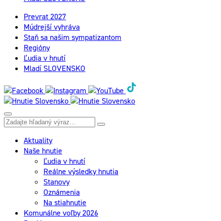
Prevrat 2027
Múdrejší vyhráva
Staň sa našim sympatizantom
Regióny
Ľudia v hnutí
Mladí SLOVENSKO
Aktuality
Naše hnutie
Ľudia v hnutí
Reálne výsledky hnutia
Stanovy
Oznámenia
Na stiahnutie
Komunálne voľby 2026