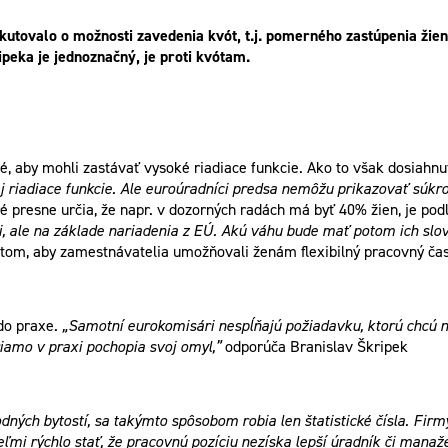
utovalo o možnosti zavedenia kvót, t.j. pomerného zastúpenia žien
peka je jednoznačný, je proti kvótam.
 aby mohli zastávať vysoké riadiace funkcie. Ako to však dosiahnuť
j riadiace funkcie. Ale euroúradníci predsa nemôžu prikazovať súk
 presne určia, že napr. v dozorných radách má byť 40% žien, je p
ti, ale na základe nariadenia z EÚ. Akú váhu bude mať potom ich slo
 tom, aby zamestnávatelia umožňovali ženám flexibilný pracovný čas 
 do praxe.
„Samotní eurokomisári nespĺňajú požiadavku, ktorú chcú 
iamo v praxi pochopia svoj omyl,”
odporúča Branislav Škripek
odných bytostí, sa takýmto spôsobom robia len štatistické čísla. Firm
mi rýchlo stať, že pracovnú pozíciu nezíska lepší úradník či manaž