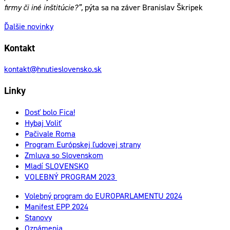
firmy či iné inštitúcie?”,
pýta sa na záver Branislav Škripek
Ďalšie novinky
Kontakt
kontakt@hnutieslovensko.sk
Linky
Dosť bolo Fica!
Hybaj Voliť
Pačivale Roma
Program Európskej ľudovej strany
Zmluva so Slovenskom
Mladí SLOVENSKO
VOLEBNÝ PROGRAM 2023
Volebný program do EUROPARLAMENTU 2024
Manifest EPP 2024
Stanovy
Oznámenia