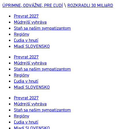
ÚPRIMNE, ODVÁŽNE, PRE ĽUDÍ
\
ROZKRADLI 30 MILIáRD
Prevrat 2027
Múdrejší vyhráva
Staň sa našim sympatizantom
Regióny
Ľudia v hnutí
Mladí SLOVENSKO
Prevrat 2027
Múdrejší vyhráva
Staň sa našim sympatizantom
Regióny
Ľudia v hnutí
Mladí SLOVENSKO
Prevrat 2027
Múdrejší vyhráva
Staň sa našim sympatizantom
Regióny
Ľudia v hnutí
Mladí SLOVENSKO