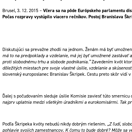
Brusel, 3. 12. 2015 –
Včera sa na pôde Európskeho parlamentu disk
Počas rozpravy vystúpilo viacero rečníkov. Postoj Branislava Škri
Diskutujúci sa prevažne zhodli na jednom. Ženám má byť umožnené,
má to na predpoklady a vzdelanie, má jej byť umožnené zastávať a
proti slobodnému trhu a slobode podnikania.”
Zavedením kvót ktoré
dôležitých miestach pre svoje vlastné úsilie, vzdelanie a skúsenos
slovenský europoslanec Branislav Škripek. Cestu preto skôr vidí v
Ďalej s počudovaním sleduje úsilie Komisie zaviesť túto smernicu
najprv uplatnia medzi všetkým úradníkmi a eurokomisármi. Tak pr
Podľa Škripeka kvóty nebudú nikdy dobrým riešenim. „
Z ľudí, slob
pohlavie svojich zamestnancov. K čomu to bude dobré? Môže sa veľ