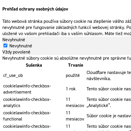
Prehľad ochrany osobných údajov
Táto webová stránka používa súbory cookie na zlepšenie vášho záž
nevyhnutné pre fungovanie základných funkcií webovej stránky. Po
uložené vo vašom prehliadači iba s vaším súhlasom. Máte tiež mož
Nevyhnutné
Nevyhnutné
Vždy povolené
Nevyhnutné súbory cookie sú absolútne nevyhnutné pre správne fu
Sušenka
Trvanie
Cloudflare nastavuje t
cf_use_ob
použité
návštevníka.
cookielawinfo-checkbox-
1 rok
Tento súbor cookie na
advertisement
cookielawinfo-checkbox-
11
Tento súbor cookie nas
analytics
mesiacov
„Analytické“.
cookielawinfo-checkbox-
11
Súbor cookie je nasta
functional
mesiacov
cookielawinfo-checkbox-
11
Tento súbor cookie nas