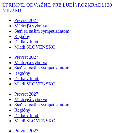
ÚPRIMNE, ODVÁŽNE, PRE ĽUDÍ
\
ROZKRADLI 30
MILIáRD
Prevrat 2027
Múdrejší vyhráva
Staň sa našim sympatizantom
Regióny
Ľudia v hnutí
Mladí SLOVENSKO
Prevrat 2027
Múdrejší vyhráva
Staň sa našim sympatizantom
Regióny
Ľudia v hnutí
Mladí SLOVENSKO
Prevrat 2027
Múdrejší vyhráva
Staň sa našim sympatizantom
Regióny
Ľudia v hnutí
Mladí SLOVENSKO
Prevrat 2027