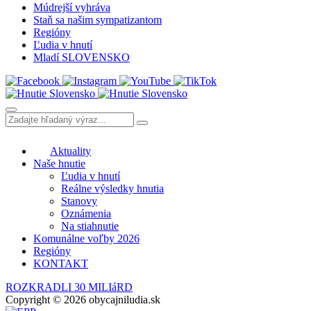
Múdrejší vyhráva
Staň sa našim sympatizantom
Regióny
Ľudia v hnutí
Mladí SLOVENSKO
Aktuality
Naše hnutie
Ľudia v hnutí
Reálne výsledky hnutia
Stanovy
Oznámenia
Na stiahnutie
Komunálne voľby 2026
Regióny
KONTAKT
ROZKRADLI 30 MILIáRD
Copyright © 2026 obycajniludia.sk