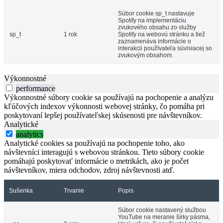
Súbor cookie sp_t nastavuje
Spotify na implementáciu
zvukového obsahu zo služby
sp_t
1 rok
Spotify na webovú stránku a tiež
zaznamenáva informácie o
interakcii používateľa súvisiacej so
zvukovým obsahom.
Výkonnostné
performance
Výkonnostné súbory cookie sa používajú na pochopenie a analýzu
kľúčových indexov výkonnosti webovej stránky, čo pomáha pri
poskytovaní lepšej používateľskej skúsenosti pre návštevníkov.
Analytické
analytics
Analytické cookies sa používajú na pochopenie toho, ako
návštevníci interagujú s webovou stránkou. Tieto súbory cookie
pomáhajú poskytovať informácie o metrikách, ako je počet
návštevníkov, miera odchodov, zdroj návštevnosti atď.
Sušenka
Trvanie
Popis
Súbor cookie nastavený službou
YouTube na meranie šírky pásma,