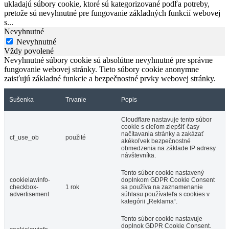
ukladajú súbory cookie, ktoré sú kategorizované podľa potreby,
pretože sú nevyhnutné pre fungovanie základných funkcií webovej
s
...
Nevyhnutné
Nevyhnutné
Vždy povolené
Nevyhnutné súbory cookie sú absolútne nevyhnutné pre správne
fungovanie webovej stránky. Tieto súbory cookie anonymne
zaisťujú základné funkcie a bezpečnostné prvky webovej stránky.
Sušenka
Trvanie
Popis
Cloudflare nastavuje tento súbor
cookie s cieľom zlepšiť časy
načítavania stránky a zakázať
cf_use_ob
použité
akékoľvek bezpečnostné
obmedzenia na základe IP adresy
návštevníka.
Tento súbor cookie nastavený
cookielawinfo-
doplnkom GDPR Cookie Consent
checkbox-
1 rok
sa používa na zaznamenanie
advertisement
súhlasu používateľa s cookies v
kategórii „Reklama“.
Tento súbor cookie nastavuje
doplnok GDPR Cookie Consent.