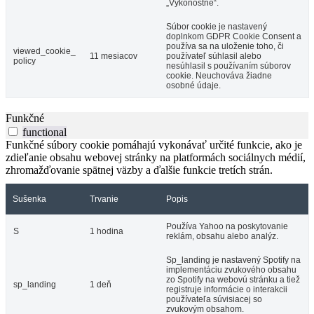
„Výkonostné“.
Súbor cookie je nastavený
doplnkom GDPR Cookie Consent a
používa sa na uloženie toho, či
viewed_cookie_
11 mesiacov
používateľ súhlasil alebo
policy
nesúhlasil s používaním súborov
cookie. Neuchováva žiadne
osobné údaje.
Funkčné
functional
Funkčné súbory cookie pomáhajú vykonávať určité funkcie, ako je
zdieľanie obsahu webovej stránky na platformách sociálnych médií,
zhromažďovanie spätnej väzby a ďalšie funkcie tretích strán.
Sušenka
Trvanie
Popis
Používa Yahoo na poskytovanie
S
1 hodina
reklám, obsahu alebo analýz.
Sp_landing je nastavený Spotify na
implementáciu zvukového obsahu
zo Spotify na webovú stránku a tiež
sp_landing
1 deň
registruje informácie o interakcii
používateľa súvisiacej so
zvukovým obsahom.