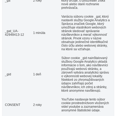
_ga
2 roky
ktorý určuje, či používateľ získa
nové alebo staré rozhranie
prehrávača.
Variácia súboru cookie _gat, ktorý
nastavili služby Google Analytics a
Správca značiek Google, ktorý
umožňuje vlastníkom webových
_gat_UA-
stránok sledovať správanie
1 minúta
42948413-12
návštevníkov a merať výkonnosť
stránok. Prvok vzoru v názve
obsahuje jedinečné identifikačné
číslo účtu alebo webovej stránky,
na ktoré sa vzťahuje.
Súbor cookie _gid nainštalovaný
službou Google Analytics ukladá
informácie o tom, ako návštevníci
používajú webovú stránku, a
zároveň vytvára analytickú správu
_gid
1 deň
o výkonnosti webovej lokality.
Niektoré zo zhromažďovaných
údajov zahŕňajú počet
návštevníkov, ich zdroj a stránky,
ktoré anonymne navštevujú.
YouTube nastavuje tento súbor
cookie prostredníctvom vložených
CONSENT
2 roky
videí youtube a zaznamenáva
anonymné štatistické údaje.