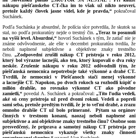
nákupu piešťanskeho CT-čka im to však už nikto neuverí,
pretože každý človek jasne videl, kde je pravda,“
pokračoval
Suchánek.
Podľa Suchánka je absurdné, že polícia síce potvrdila, že skutok sa
stal, no podľa prokuratúry nejde o trestný čin.
„Teraz to posunuli
na vyšší level. Absurdné,“
hovorí Suchánek s tým, že zatiaľ nie je
známe odvôvodnenie, ale ešte v decembri prokuratúra tvrdila, že
neboli naplnené subjektívne a objektívne znaky trestného
činu.
„Zodpovední zrušili nákup CT prístroja v roku 2012,
ktorý bol výrazne lacnejší, ako ten, ktorý kupovali o dva roky
neskôr. Zrušenie nákupu v roku 2012 odôvodnili tým, že
piešťanská nemocnica nepotrebuje také výkonné a drahé CT.
Tvrdili, že nemocnici v Piešťanoch stačí menej výkonné
a lacnejšie CT. Napokon, po dvoch rokoch sa rozhodli kúpiť o
milión drahšie, no rovnako výkonné CT ako pôvodne
zamietli,“
povedal A. Suchánek a pokračoval:
„Títo ľudia vedeli,
aké sú ceny prístroja už pred dvomi rokmi. Vedeli a popreli
sami seba, pretože predtým tvrdili, že je to veľmi drahé, a zrazu
omnoho drahšie CT už bolo primerané. Pýtam sa orgánov
činných v trestnom konaní, naozaj neboli naplnené ani
subjektívne a ani objektívne znaky trestného činu? Osobne som
presvedčený, že príprava a samotný nákup CT prístroja pre
piešťanskú nemocnicu vykazuje všetky znaky činnosti
organizovanej skupiny,“
uzavrel Alan Suchánek.