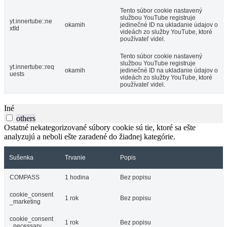
Tento súbor cookie nastavený
službou YouTube registruje
yt.innertube::ne
okamih
jedinečné ID na ukladanie údajov o
xtId
videách zo služby YouTube, ktoré
používateľ videl.
Tento súbor cookie nastavený
službou YouTube registruje
yt.innertube::req
okamih
jedinečné ID na ukladanie údajov o
uests
videách zo služby YouTube, ktoré
používateľ videl.
Iné
others
Ostatné nekategorizované súbory cookie sú tie, ktoré sa ešte
analyzujú a neboli ešte zaradené do žiadnej kategórie.
Sušenka
Trvanie
Popis
COMPASS
1 hodina
Bez popisu
cookie_consent
1 rok
Bez popisu
_marketing
cookie_consent
1 rok
Bez popisu
_necessary