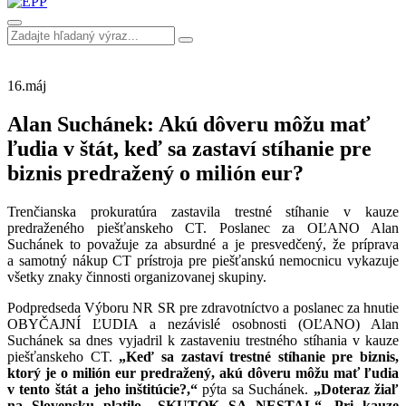
16.
máj
Alan Suchánek: Akú dôveru môžu mať
ľudia v štát, keď sa zastaví stíhanie pre
biznis predražený o milión eur?
Trenčianska prokuratúra zastavila trestné stíhanie v kauze
predraženého piešťanskeho CT. Poslanec za OĽANO Alan
Suchánek to považuje za absurdné a je presvedčený, že príprava
a samotný nákup CT prístroja pre piešťanskú nemocnicu vykazuje
všetky znaky činnosti organizovanej skupiny.
Podpredseda Výboru NR SR pre zdravotníctvo a poslanec za hnutie
OBYČAJNÍ ĽUDIA a nezávislé osobnosti (OĽANO) Alan
Suchánek sa dnes vyjadril k zastaveniu trestného stíhania v kauze
piešťanskeho CT.
„Keď sa zastaví trestné stíhanie pre biznis,
ktorý je o milión eur predražený, akú dôveru môžu mať ľudia
v tento štát a jeho inštitúcie?,“
pýta sa Suchánek.
„Doteraz žiaľ
na Slovensku platilo „SKUTOK SA NESTAL“. Pri kauze