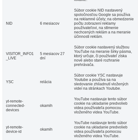
Súbor cookie NID nastavený
spoločnosťou Google sa používa
na reklamné účely; na obmedzenie
NID
6 mesiacov
počtu zobrazení reklamy
používateľovi, na stlmenie
nechcených reklám a na meranie
účinnosti reklám.
Súbor cookie nastavený službou
YouTube na meranie šírky pásma,
VISITOR_INFO1
5 mesiacov 27
ktorý určuje, či používateľ získa
_LIVE
dní
nové alebo staré rozhranie
prehrávača.
Súbor cookie YSC nastavuje
Youtube a používa sa na
YSC
relácia
sledovanie zhliadnutí vložených
videí na stránkach Youtube.
YouTube nastavuje tento súbor
yt-remote-
cookie na ukladanie predvolieb
connected-
okamih
videa používateľa pomocou
devices
vloženého videa YouTube.
YouTube nastavuje tento súbor
yt-remote-
cookie na ukladanie predvolieb
okamih
device-id
videa používateľa pomocou
vloženého videa YouTube.