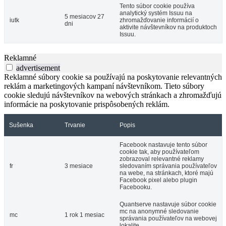
Tento súbor cookie používa
analytický systém Issuu na
5 mesiacov 27
iutk
zhromažďovanie informácií o
dni
aktivite návštevníkov na produktoch
Issuu.
Reklamné
advertisement
Reklamné súbory cookie sa používajú na poskytovanie relevantných
reklám a marketingových kampaní návštevníkom. Tieto súbory
cookie sledujú návštevníkov na webových stránkach a zhromažďujú
informácie na poskytovanie prispôsobených reklám.
Sušenka
Trvanie
Popis
Facebook nastavuje tento súbor
cookie tak, aby používateľom
zobrazoval relevantné reklamy
fr
3 mesiace
sledovaním správania používateľov
na webe, na stránkach, ktoré majú
Facebook pixel alebo plugin
Facebooku.
Quantserve nastavuje súbor cookie
mc na anonymné sledovanie
mc
1 rok 1 mesiac
správania používateľov na webovej
lokalite.