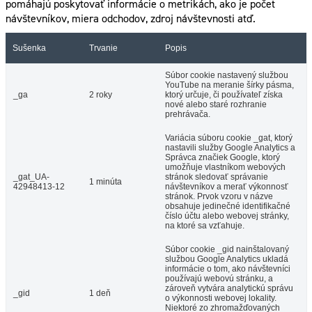
pomáhajú poskytovať informácie o metrikách, ako je počet
návštevníkov, miera odchodov, zdroj návštevnosti atď.
Sušenka
Trvanie
Popis
Súbor cookie nastavený službou
YouTube na meranie šírky pásma,
_ga
2 roky
ktorý určuje, či používateľ získa
nové alebo staré rozhranie
prehrávača.
Variácia súboru cookie _gat, ktorý
nastavili služby Google Analytics a
Správca značiek Google, ktorý
umožňuje vlastníkom webových
_gat_UA-
stránok sledovať správanie
1 minúta
42948413-12
návštevníkov a merať výkonnosť
stránok. Prvok vzoru v názve
obsahuje jedinečné identifikačné
číslo účtu alebo webovej stránky,
na ktoré sa vzťahuje.
Súbor cookie _gid nainštalovaný
službou Google Analytics ukladá
informácie o tom, ako návštevníci
používajú webovú stránku, a
zároveň vytvára analytickú správu
_gid
1 deň
o výkonnosti webovej lokality.
Niektoré zo zhromažďovaných