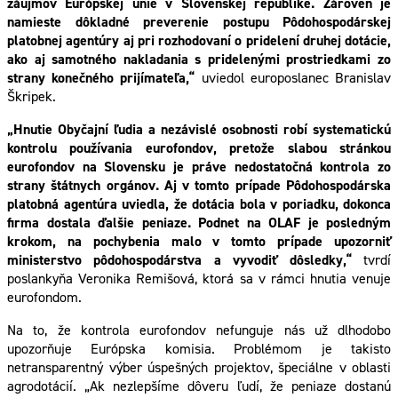
záujmov Európskej únie v Slovenskej republike. Zároveň je
namieste dôkladné preverenie postupu Pôdohospodárskej
platobnej agentúry aj pri rozhodovaní o pridelení druhej dotácie,
ako aj samotného nakladania s pridelenými prostriedkami zo
strany konečného prijímateľa,“
uviedol europoslanec Branislav
Škripek.
„Hnutie Obyčajní ľudia a nezávislé osobnosti robí systematickú
kontrolu používania eurofondov, pretože slabou stránkou
eurofondov na Slovensku je práve nedostatočná kontrola zo
strany štátnych orgánov. Aj v tomto prípade Pôdohospodárska
platobná agentúra uviedla, že dotácia bola v poriadku, dokonca
firma dostala ďalšie peniaze. Podnet na OLAF je posledným
krokom, na pochybenia malo v tomto prípade upozorniť
ministerstvo pôdohospodárstva a vyvodiť dôsledky,“
tvrdí
poslankyňa Veronika Remišová, ktorá sa v rámci hnutia venuje
eurofondom.
Na to, že kontrola eurofondov nefunguje nás už dlhodobo
upozorňuje Európska komisia. Problémom je takisto
netransparentný výber úspešných projektov, špeciálne v oblasti
agrodotácií. „Ak nezlepšíme dôveru ľudí, že peniaze dostanú