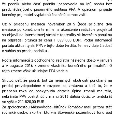
že podnik alebo časť podniku neprevedie na inú osobu bez
predchádzajúceho písomného súhlasu PPA. V opačnom prípade
konečný prijímateľ vyplatenú finančnú pomoc vráti.
Už v priebehu mesiaca november 2015 (teda približne dva
mesiace po konečnom termíne na ukončenie realizácie projektu)
sa objavil na internetovej stránke topreality.sk inzerát s ponukou
na odpredaj bitúnku za cenu 1 099 000 EUR. Podľa informácií
portálu aktuality.sk, PPA v tejto dobe tvrdila, že neeviduje žiadosť
o súhlas na predaj podniku.
Podľa informácií z obchodného registra následne došlo v januári
a v auguste 2016 k zmene vlastníka konečného prijímateľa. O
tejto zmene však už údajne PPA vedela.
Skutočnosť, že podnik bol za nejasných okolností ponúkaný na
predaj pravdepodobne v rozpore so zmluvou a tiež to, že v
priebehu roka od poskytnutia dotácie úplne zmenil majiteľa,
nebránila PPA poskytnúť v marci 2016 ďalšiu dotáciu- tentokrát
vo výške 211 820,00 EUR.
Za spoločnosťou Mäsovýroba- bitúnok Tomášov mali pritom stáť
rovnaké osoby, ako tie, ktorým Slovenský pozemkový fond pod