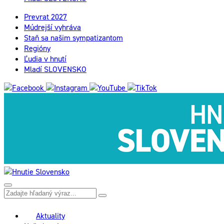
Prevrat 2027
Múdrejší vyhráva
Staň sa našim sympatizantom
Regióny
Ľudia v hnutí
Mladí SLOVENSKO
Aktuality