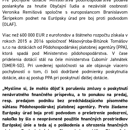
poslankyňa za hnutie Obyčajní ľudia a nezávislé osobnosti
Veronika Remišová spoločne s europoslancom Branislavom
Škripekom podnet na Európsky úrad pre boj proti podvodom
(OLAF).
Viac než 600 000 EUR z eurofondov a štátneho rozpočtu získala v
rokoch 2015 a 2016 spoločnosť Mäsovýroba-Bitúnok Tomášov
s.r.o na dotáciách od Pôdohospodárskej platobnej agentúry (PPA),
ktorá spadá pod Ministerstvo pôdohospodárstva. V čase
pridelenia dotácií stál na čele ministerstva Ľubomír Jahnátek
(SMER-SD). Pri uvedenej spoločnosti sa ale objavuje viacero
pochybností o tom, či boli dodržané podmienky poskytnutia
dotácie, ako aj postup PPA pri poskytnutí ďalšej dotácie.
„Myslíme si, že mohlo dôjsť k porušeniu zmluvy o poskytnutí
nenávratného finančného príspevku, a to ponukou na predaj,
resp. predajom podniku bez predchádzajúceho písomného
súhlasu Pôdohospodárskej platobnej agentúry. Preto žiadame
Európsky úrad boja proti podvodom o prešetrenie podozrení,
nakoľko by šlo o neoprávnené použitie finančných prostriedkov
Európskej únie a teda aj o poškodenia a ohrozenia finančných