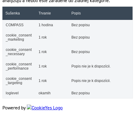
analyzujú a neboli ešte zaradené do žiadnej kategórie.
Sušenka
Trvanie
Popis
COMPASS
1 hodina
Bez popisu
cookie_consent
1 rok
Bez popisu
_marketing
cookie_consent
1 rok
Bez popisu
_necessary
cookie_consent
1 rok
Popis nie je k dispozícii.
_performance
cookie_consent
1 rok
Popis nie je k dispozícii.
_targeting
loglevel
okamih
Bez popisu
Powered by