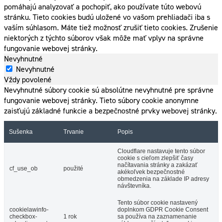
pomáhajú analyzovať a pochopiť, ako používate túto webovú
stránku. Tieto cookies budú uložené vo vašom prehliadači iba s
vaším súhlasom. Máte tiež možnosť zrušiť tieto cookies. Zrušenie
niektorých z týchto súborov však môže mať vplyv na správne
fungovanie webovej stránky.
Nevyhnutné
Nevyhnutné
Vždy povolené
Nevyhnutné súbory cookie sú absolútne nevyhnutné pre správne
fungovanie webovej stránky. Tieto súbory cookie anonymne
zaisťujú základné funkcie a bezpečnostné prvky webovej stránky.
Sušenka
Trvanie
Popis
Cloudflare nastavuje tento súbor
cookie s cieľom zlepšiť časy
načítavania stránky a zakázať
cf_use_ob
použité
akékoľvek bezpečnostné
obmedzenia na základe IP adresy
návštevníka.
Tento súbor cookie nastavený
cookielawinfo-
doplnkom GDPR Cookie Consent
checkbox-
1 rok
sa používa na zaznamenanie