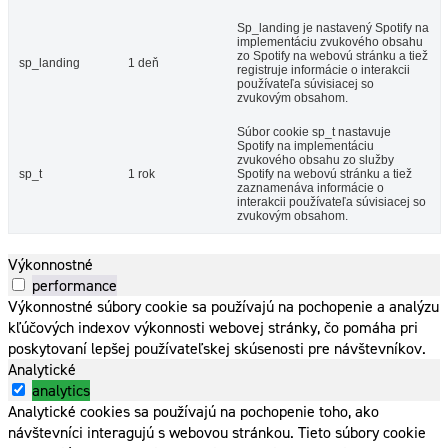
Sp_landing je nastavený Spotify na
implementáciu zvukového obsahu
zo Spotify na webovú stránku a tiež
sp_landing
1 deň
registruje informácie o interakcii
používateľa súvisiacej so
zvukovým obsahom.
Súbor cookie sp_t nastavuje
Spotify na implementáciu
zvukového obsahu zo služby
sp_t
1 rok
Spotify na webovú stránku a tiež
zaznamenáva informácie o
interakcii používateľa súvisiacej so
zvukovým obsahom.
Výkonnostné
performance
Výkonnostné súbory cookie sa používajú na pochopenie a analýzu
kľúčových indexov výkonnosti webovej stránky, čo pomáha pri
poskytovaní lepšej používateľskej skúsenosti pre návštevníkov.
Analytické
analytics
Analytické cookies sa používajú na pochopenie toho, ako
návštevníci interagujú s webovou stránkou. Tieto súbory cookie