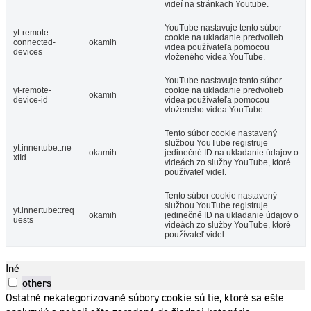
videí na stránkach Youtube.
YouTube nastavuje tento súbor
yt-remote-
cookie na ukladanie predvolieb
connected-
okamih
videa používateľa pomocou
devices
vloženého videa YouTube.
YouTube nastavuje tento súbor
yt-remote-
cookie na ukladanie predvolieb
okamih
device-id
videa používateľa pomocou
vloženého videa YouTube.
Tento súbor cookie nastavený
službou YouTube registruje
yt.innertube::ne
okamih
jedinečné ID na ukladanie údajov o
xtId
videách zo služby YouTube, ktoré
používateľ videl.
Tento súbor cookie nastavený
službou YouTube registruje
yt.innertube::req
okamih
jedinečné ID na ukladanie údajov o
uests
videách zo služby YouTube, ktoré
používateľ videl.
Iné
others
Ostatné nekategorizované súbory cookie sú tie, ktoré sa ešte