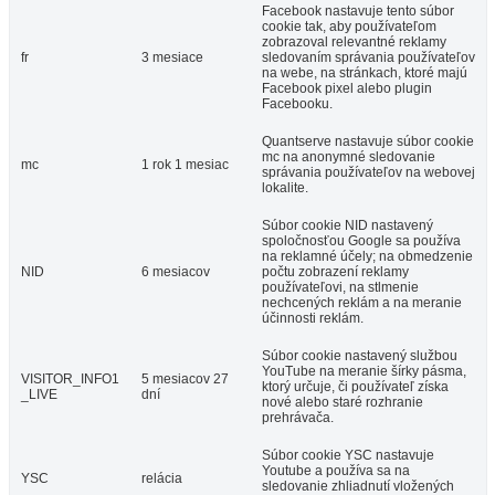
Facebook nastavuje tento súbor
cookie tak, aby používateľom
zobrazoval relevantné reklamy
fr
3 mesiace
sledovaním správania používateľov
na webe, na stránkach, ktoré majú
Facebook pixel alebo plugin
Facebooku.
Quantserve nastavuje súbor cookie
mc na anonymné sledovanie
mc
1 rok 1 mesiac
správania používateľov na webovej
lokalite.
Súbor cookie NID nastavený
spoločnosťou Google sa používa
na reklamné účely; na obmedzenie
NID
6 mesiacov
počtu zobrazení reklamy
používateľovi, na stlmenie
nechcených reklám a na meranie
účinnosti reklám.
Súbor cookie nastavený službou
YouTube na meranie šírky pásma,
VISITOR_INFO1
5 mesiacov 27
ktorý určuje, či používateľ získa
_LIVE
dní
nové alebo staré rozhranie
prehrávača.
Súbor cookie YSC nastavuje
Youtube a používa sa na
YSC
relácia
sledovanie zhliadnutí vložených