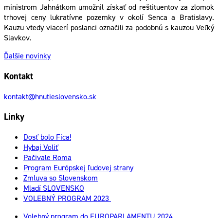
ministrom Jahnátkom umožnil získať od reštituentov za zlomok
trhovej ceny lukratívne pozemky v okolí Senca a Bratislavy.
Kauzu vtedy viacerí poslanci označili za podobnú s kauzou Veľký
Slavkov.
Ďalšie novinky
Kontakt
kontakt@hnutieslovensko.sk
Linky
Dosť bolo Fica!
Hybaj Voliť
Pačivale Roma
Program Európskej ľudovej strany
Zmluva so Slovenskom
Mladí SLOVENSKO
VOLEBNÝ PROGRAM 2023
Volebný program do EUROPARLAMENTU 2024