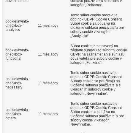
advertisement
súhlasu používateľa s cookies v
kategórii „Reklama“.
Tento súbor cookie nastavuje
doplnok GDPR Cookie Consent.
cookielawinfo-
Súbor cookie sa používa na
checkbox-
11 mesiacov
uloženie súhlasu používateľa pre
analytics
súbory cookie v kategórii
„Analytické“.
Súbor cookie je nastavený na
cookielawinfo-
základe súhlasu so súbormi cookie
checkbox-
11 mesiacov
GDPR na zaznamenanie súhlasu
functional
používateľa pre súbory cookie v
kategórii „Funkčné“.
Tento súbor cookie nastavuje
doplnok GDPR Cookie Consent.
cookielawinfo-
Súbory cookie sa používajú na
checkbox-
11 mesiacov
uloženie súhlasu používateľa s
necessary
ukladaním súborov cookie v
kategórii „Nevyhnutné“.
Tento súbor cookie nastavuje
doplnok GDPR Cookie Consent.
cookielawinfo-
Súbor cookie sa používa na
checkbox-
11 mesiacov
uloženie súhlasu používateľa pre
others
súbory cookie v kategórii
Nevyhnutné.