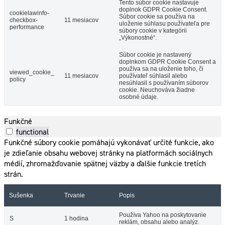
Tento súbor cookie nastavuje
doplnok GDPR Cookie Consent.
cookielawinfo-
Súbor cookie sa používa na
checkbox-
11 mesiacov
uloženie súhlasu používateľa pre
performance
súbory cookie v kategórii
„Výkonostné“.
Súbor cookie je nastavený
doplnkom GDPR Cookie Consent a
používa sa na uloženie toho, či
viewed_cookie_
11 mesiacov
používateľ súhlasil alebo
policy
nesúhlasil s používaním súborov
cookie. Neuchováva žiadne
osobné údaje.
Funkčné
functional
Funkčné súbory cookie pomáhajú vykonávať určité funkcie, ako
je zdieľanie obsahu webovej stránky na platformách sociálnych
médií, zhromažďovanie spätnej väzby a ďalšie funkcie tretích
strán.
Sušenka
Trvanie
Popis
Používa Yahoo na poskytovanie
S
1 hodina
reklám, obsahu alebo analýz.