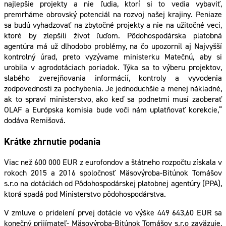
najlepšie projekty a nie ľudia, ktorí si to vedia vybaviť,
premrháme obrovský potenciál na rozvoj našej krajiny. Peniaze
sa budú vyhadzovať na zbytočné projekty a nie na užitočné veci,
ktoré by zlepšili život ľuďom. Pôdohospodárska platobná
agentúra má už dlhodobo problémy, na čo upozornil aj Najvyšší
kontrolný úrad, preto vyzývame ministerku Matečnú, aby si
urobila v agrodotáciach poriadok. Týka sa to výberu projektov,
slabého zverejňovania informácií, kontroly a vyvodenia
zodpovednosti za pochybenia. Je jednoduchšie a menej nákladné,
ak to spraví ministerstvo, ako keď sa podnetmi musí zaoberať
OLAF a Európska komisia bude voči nám uplatňovať korekcie,“
dodáva Remišová.
Krátke zhrnutie podania
Viac než 600 000 EUR z eurofondov a štátneho rozpočtu získala v
rokoch 2015 a 2016 spoločnosť Mäsovýroba-Bitúnok Tomášov
s.r.o na dotáciách od Pôdohospodárskej platobnej agentúry (PPA),
ktorá spadá pod Ministerstvo pôdohospodárstva.
V zmluve o pridelení prvej dotácie vo výške 449 643,60 EUR sa
konečný prijímateľ- Mäsovýroba-Bitúnok Tomášov s.r.o zaväzuje,