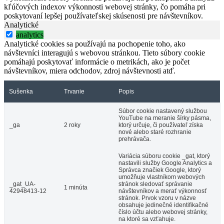
kľúčových indexov výkonnosti webovej stránky, čo pomáha pri
poskytovaní lepšej používateľskej skúsenosti pre návštevníkov.
Analytické
analytics
Analytické cookies sa používajú na pochopenie toho, ako
návštevníci interagujú s webovou stránkou. Tieto súbory cookie
pomáhajú poskytovať informácie o metrikách, ako je počet
návštevníkov, miera odchodov, zdroj návštevnosti atď.
Sušenka
Trvanie
Popis
Súbor cookie nastavený službou
YouTube na meranie šírky pásma,
_ga
2 roky
ktorý určuje, či používateľ získa
nové alebo staré rozhranie
prehrávača.
Variácia súboru cookie _gat, ktorý
nastavili služby Google Analytics a
Správca značiek Google, ktorý
umožňuje vlastníkom webových
_gat_UA-
stránok sledovať správanie
1 minúta
42948413-12
návštevníkov a merať výkonnosť
stránok. Prvok vzoru v názve
obsahuje jedinečné identifikačné
číslo účtu alebo webovej stránky,
na ktoré sa vzťahuje.