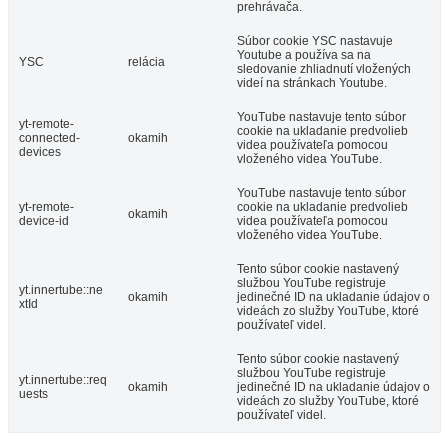
prehrávača.
Súbor cookie YSC nastavuje
Youtube a používa sa na
YSC
relácia
sledovanie zhliadnutí vložených
videí na stránkach Youtube.
YouTube nastavuje tento súbor
yt-remote-
cookie na ukladanie predvolieb
connected-
okamih
videa používateľa pomocou
devices
vloženého videa YouTube.
YouTube nastavuje tento súbor
yt-remote-
cookie na ukladanie predvolieb
okamih
device-id
videa používateľa pomocou
vloženého videa YouTube.
Tento súbor cookie nastavený
službou YouTube registruje
yt.innertube::ne
okamih
jedinečné ID na ukladanie údajov o
xtId
videách zo služby YouTube, ktoré
používateľ videl.
Tento súbor cookie nastavený
službou YouTube registruje
yt.innertube::req
okamih
jedinečné ID na ukladanie údajov o
uests
videách zo služby YouTube, ktoré
používateľ videl.