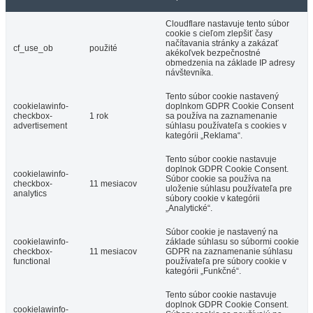
Cloudflare nastavuje tento súbor
cookie s cieľom zlepšiť časy
načítavania stránky a zakázať
cf_use_ob
použité
akékoľvek bezpečnostné
obmedzenia na základe IP adresy
návštevníka.
Tento súbor cookie nastavený
cookielawinfo-
doplnkom GDPR Cookie Consent
checkbox-
1 rok
sa používa na zaznamenanie
advertisement
súhlasu používateľa s cookies v
kategórii „Reklama“.
Tento súbor cookie nastavuje
doplnok GDPR Cookie Consent.
cookielawinfo-
Súbor cookie sa používa na
checkbox-
11 mesiacov
uloženie súhlasu používateľa pre
analytics
súbory cookie v kategórii
„Analytické“.
Súbor cookie je nastavený na
cookielawinfo-
základe súhlasu so súbormi cookie
checkbox-
11 mesiacov
GDPR na zaznamenanie súhlasu
functional
používateľa pre súbory cookie v
kategórii „Funkčné“.
Tento súbor cookie nastavuje
doplnok GDPR Cookie Consent.
cookielawinfo-