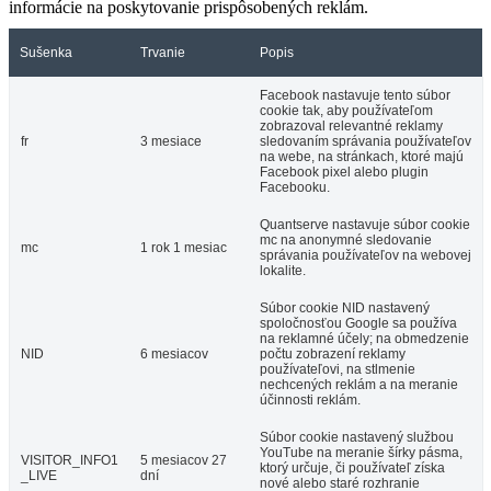
informácie na poskytovanie prispôsobených reklám.
Sušenka
Trvanie
Popis
Facebook nastavuje tento súbor
cookie tak, aby používateľom
zobrazoval relevantné reklamy
fr
3 mesiace
sledovaním správania používateľov
na webe, na stránkach, ktoré majú
Facebook pixel alebo plugin
Facebooku.
Quantserve nastavuje súbor cookie
mc na anonymné sledovanie
mc
1 rok 1 mesiac
správania používateľov na webovej
lokalite.
Súbor cookie NID nastavený
spoločnosťou Google sa používa
na reklamné účely; na obmedzenie
NID
6 mesiacov
počtu zobrazení reklamy
používateľovi, na stlmenie
nechcených reklám a na meranie
účinnosti reklám.
Súbor cookie nastavený službou
YouTube na meranie šírky pásma,
VISITOR_INFO1
5 mesiacov 27
ktorý určuje, či používateľ získa
_LIVE
dní
nové alebo staré rozhranie