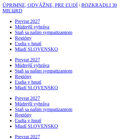
ÚPRIMNE, ODVÁŽNE, PRE ĽUDÍ
\
ROZKRADLI 30
MILIáRD
Prevrat 2027
Múdrejší vyhráva
Staň sa našim sympatizantom
Regióny
Ľudia v hnutí
Mladí SLOVENSKO
Prevrat 2027
Múdrejší vyhráva
Staň sa našim sympatizantom
Regióny
Ľudia v hnutí
Mladí SLOVENSKO
Prevrat 2027
Múdrejší vyhráva
Staň sa našim sympatizantom
Regióny
Ľudia v hnutí
Mladí SLOVENSKO
Prevrat 2027