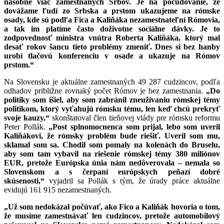
násobne viac zamestnaných Srbov. Je na počudovanie, že
dovážame ľudí zo Srbska a prstom ukazujeme na rómske
osady, kde sú podľa Fica a Kaliňáka nezamestnateľní Rómovia,
a tak im platíme často doživotne sociálne dávky. Je to
zodpovednosť ministra vnútra Roberta Kaliňáka, ktorý mal
desať rokov šancu tieto problémy zmeniť. Dnes si bez hanby
urobí tlačovú konferenciu v osade a ukazuje na Rómov
prstom.“
Na Slovensku je aktuálne zamestnaných 49 287 cudzincov, podľa
odhadov približne rovnaký počet Rómov je bez zamestnania.
„Do
politiky som išiel, aby som zabránil zneužívaniu rómskej témy
politikom, ktorý vyťahujú rómsku tému, len keď chcú prekryť
svoje kauzy,“
skonštatoval člen tieňovej vlády pre rómsku reformu
Peter Pollák.
„
Post splnomocnenca som prijal, lebo som uveril
Kaliňákovi, že rómsky problém bude riešiť. Uveril som mu,
sklamal som sa. Chodil som pomaly na kolenách do Bruselu,
aby som tam vybavil na riešenie rómskej témy 380 miliónov
EUR, pretože Európska únia nám nedôverovala – nemala so
Slovenskom a s čerpaní európskych peňazí dobré
skúsenosti,“
vyjadril sa Pollák s tým, že úrady práce aktuálne
evidujú 161 915 nezamestnaných.
„Už som nedokázal počúvať, ako Fico a Kaliňák hovoria o tom,
že musíme zamestnávať len cudzincov, pretože automobilový