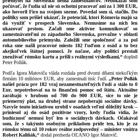
priemysel na Slovensku nemá zamestnancov. Nedokázal som
počúvať, že ľudia už nie sú ochotní pracovať ani za 1 300 EUR,
ako hovoril Fico na svojom sneme. Povedal som si, stačilo. Do
politiky som prišiel ukázať, že potenciál, ktorí Rómovia majú sa
dá využiť v prospech Slovenska. Nemusíme na nich len
ukazovať prstom. Začali sme aktívne komunikovať so
zamestnávateľmi zo západného Slovenska, prevažne v oblasti
automobilového priemyslu. Založili sme spoločnosť a za pol
roka sme našli pracovné miesto 182 ľuďom z osád a to bez
akejkoľvek štátnej pomoci. Je načase, aby politici prestali
zneužívať rómsku kartu a prišli s reálnymi výsledkami,“
doplnil
Peter Pollák.
Podľa Igora Matoviča vláda rozdala pred dvomi dňami niekoľkým
firmám 10 miliónov EUR, aby zamestnali tisíc ľudí.
„Peter Pollák
našiel prácu pre 182 vraj nezamestnateľných ľudí a stálo to 0
Eur, nepotreboval na to finančnú pomoc od štátu. Aktuálne
zarábajú v hrubom od 700 do 900 EUR, síce to nie je
priemerný plat, na druhej strane nepoberajú sociálne dávky.
Navyše touto iniciatívou urobil v osadách veľmi dôležitý krok –
priniesol aj do osád pozitívne vzory, kedy ľudia vidia, že
budúcnosť nemusí byť len o sociálnych dávkach. Očakával
som, že s takýmto osobným príkladom príde ten, kto je za
rómsku tému už 10 rokov reálne zodpovedný – minister vnútra
Robert Kaliňák,“
dodal predseda OĽANO Igor Matovič.