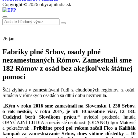
Copyright © 2026 obycajniludia.sk
26.
jan
Fabriky plné Srbov, osady plné
nezamestnaných Rómov. Zamestnali sme
182 Rómov z osád bez akejkoľvek štátnej
pomoci
Štát zlyháva v zamestnávaní ľudí z chudobných regiónov, z osád.
Situácia v rómskych osadách sa dlhú dobu nezmenila.
„Kým v roku 2016 sme zamestnali na Slovensku 1 238 Srbov,
o rok neskôr, v roku 2017, je ich 10-násobne viac, 12 183.
Cudzinci berú Slovákom prácu,“
uviedol predseda hnutia
OBYČAJNÍ ĽUDIA a nezávislé osobnosti (OĽANO) Igor Matovič
a pokračoval:
„Približne pred pol rokom začali Fico a Kaliňák
kampaň za zamestnávanie Srbov, dnes vidíme dôsledky – 10