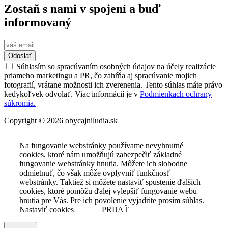
Zostaň s nami v spojení a buď
informovaný
Odoslať
Súhlasím so spracúvaním osobných údajov na účely realizácie
priameho marketingu a PR, čo zahŕňa aj spracúvanie mojich
fotografií, vrátane možnosti ich zverenenia. Tento súhlas máte právo
kedykoľvek odvolať. Viac informácií je v
Podmienkach ochrany
súkromia.
Copyright © 2026 obycajniludia.sk
Na fungovanie webstránky používame nevyhnutné
cookies, ktoré nám umožňujú zabezpečiť základné
fungovanie webstránky hnutia. Môžete ich slobodne
odmietnuť, čo však môže ovplyvniť funkčnosť
webstránky. Taktiež si môžete nastaviť spustenie ďalších
cookies, ktoré pomôžu ďalej vylepšiť fungovanie webu
hnutia pre Vás. Pre ich povolenie vyjadrite prosím súhlas.
Nastaviť cookies
PRIJAŤ