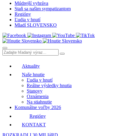
Múdrejší vyhráva
Staň sa našim sympatizantom
Regióny
Ľudia v hnutí
Mladí SLOVENSKO
Aktuality
Naše hnutie
Ľudia v hnutí
Reálne výsledky hnutia
Stanovy
Oznámenia
Na stiahnutie
Komunálne voľby 2026
Regióny
KONTAKT
ROZKRADLI 30 MILIáRD