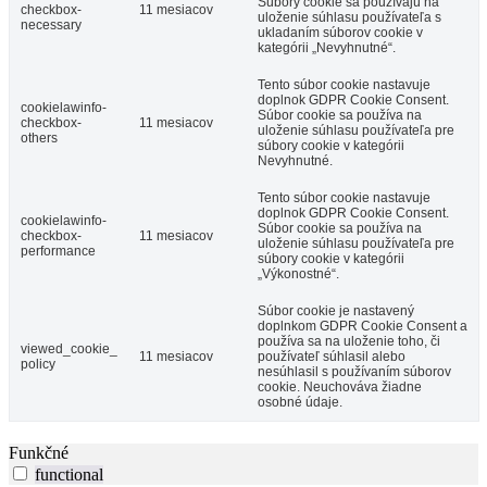
Súbory cookie sa používajú na
checkbox-
11 mesiacov
uloženie súhlasu používateľa s
necessary
ukladaním súborov cookie v
kategórii „Nevyhnutné“.
Tento súbor cookie nastavuje
doplnok GDPR Cookie Consent.
cookielawinfo-
Súbor cookie sa používa na
checkbox-
11 mesiacov
uloženie súhlasu používateľa pre
others
súbory cookie v kategórii
Nevyhnutné.
Tento súbor cookie nastavuje
doplnok GDPR Cookie Consent.
cookielawinfo-
Súbor cookie sa používa na
checkbox-
11 mesiacov
uloženie súhlasu používateľa pre
performance
súbory cookie v kategórii
„Výkonostné“.
Súbor cookie je nastavený
doplnkom GDPR Cookie Consent a
používa sa na uloženie toho, či
viewed_cookie_
11 mesiacov
používateľ súhlasil alebo
policy
nesúhlasil s používaním súborov
cookie. Neuchováva žiadne
osobné údaje.
Funkčné
functional