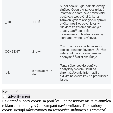
Súbor cookie _gid nainštalovaný
službou Google Analytics ukladá
informácie o tom, ako návštevníci
používajú webovú stránku, a
zároveň vytvára analytickú správu
_gid
1 deň
o výkonnosti webovej lokality.
Niektoré zo zhromažďovaných
údajov zahŕňajú počet
návštevníkov, ich zdroj a stránky,
ktoré anonymne navštevujú.
YouTube nastavuje tento súbor
cookie prostredníctvom vložených
CONSENT
2 roky
videí youtube a zaznamenáva
anonymné štatistické údaje.
Tento súbor cookie používa
analytický systém Issuu na
5 mesiacov 27
iutk
zhromažďovanie informácií o
dni
aktivite návštevníkov na produktoch
Issuu.
Reklamné
advertisement
Reklamné súbory cookie sa používajú na poskytovanie relevantných
reklám a marketingových kampaní návštevníkom. Tieto súbory
cookie sledujú návštevníkov na webových stránkach a zhromažďujú