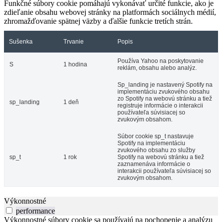
Funkčné súbory cookie pomáhajú vykonávať určité funkcie, ako je
zdieľanie obsahu webovej stránky na platformách sociálnych médií,
zhromažďovanie spätnej väzby a ďalšie funkcie tretích strán.
Sušenka
Trvanie
Popis
Používa Yahoo na poskytovanie
S
1 hodina
reklám, obsahu alebo analýz.
Sp_landing je nastavený Spotify na
implementáciu zvukového obsahu
zo Spotify na webovú stránku a tiež
sp_landing
1 deň
registruje informácie o interakcii
používateľa súvisiacej so
zvukovým obsahom.
Súbor cookie sp_t nastavuje
Spotify na implementáciu
zvukového obsahu zo služby
sp_t
1 rok
Spotify na webovú stránku a tiež
zaznamenáva informácie o
interakcii používateľa súvisiacej so
zvukovým obsahom.
Výkonnostné
performance
Výkonnostné súbory cookie sa používajú na pochopenie a analýzu