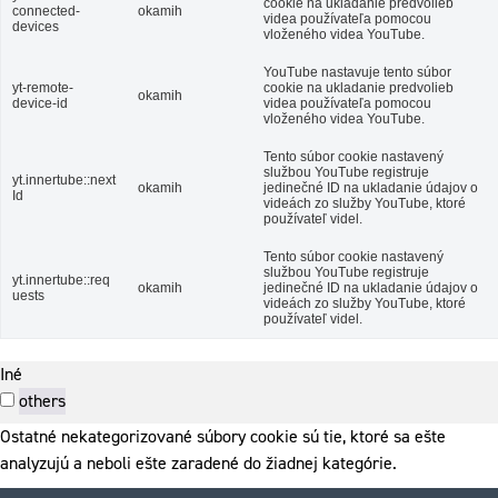
cookie na ukladanie predvolieb
connected-
okamih
videa používateľa pomocou
devices
vloženého videa YouTube.
YouTube nastavuje tento súbor
yt-remote-
cookie na ukladanie predvolieb
okamih
device-id
videa používateľa pomocou
vloženého videa YouTube.
Tento súbor cookie nastavený
službou YouTube registruje
yt.innertube::next
okamih
jedinečné ID na ukladanie údajov o
Id
videách zo služby YouTube, ktoré
používateľ videl.
Tento súbor cookie nastavený
službou YouTube registruje
yt.innertube::req
okamih
jedinečné ID na ukladanie údajov o
uests
videách zo služby YouTube, ktoré
používateľ videl.
Iné
others
Ostatné nekategorizované súbory cookie sú tie, ktoré sa ešte
analyzujú a neboli ešte zaradené do žiadnej kategórie.