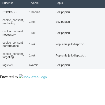
Sušenka
Trvanie
Popis
COMPASS
1 hodina
Bez popisu
cookie_consent_
1 rok
Bez popisu
marketing
cookie_consent_
1 rok
Bez popisu
necessary
cookie_consent_
1 rok
Popis nie je k dispozícii.
performance
cookie_consent_
1 rok
Popis nie je k dispozícii.
targeting
loglevel
okamih
Bez popisu
Powered by