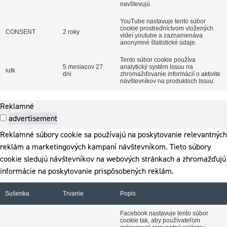
navštevujú.
YouTube nastavuje tento súbor
cookie prostredníctvom vložených
CONSENT
2 roky
videí youtube a zaznamenáva
anonymné štatistické údaje.
Tento súbor cookie používa
5 mesiacov 27
analytický systém Issuu na
iutk
dni
zhromažďovanie informácií o aktivite
návštevníkov na produktoch Issuu.
Reklamné
advertisement
Reklamné súbory cookie sa používajú na poskytovanie relevantných
reklám a marketingových kampaní návštevníkom. Tieto súbory
cookie sledujú návštevníkov na webových stránkach a zhromažďujú
informácie na poskytovanie prispôsobených reklám.
Sušenka
Trvanie
Popis
Facebook nastavuje tento súbor
cookie tak, aby používateľom