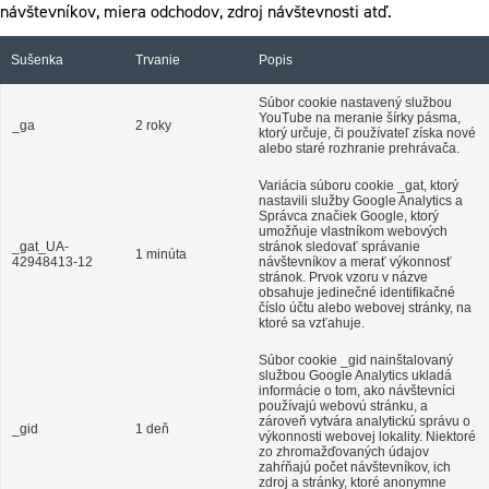
návštevníkov, miera odchodov, zdroj návštevnosti atď.
Sušenka
Trvanie
Popis
Súbor cookie nastavený službou
YouTube na meranie šírky pásma,
_ga
2 roky
ktorý určuje, či používateľ získa nové
alebo staré rozhranie prehrávača.
Variácia súboru cookie _gat, ktorý
nastavili služby Google Analytics a
Správca značiek Google, ktorý
umožňuje vlastníkom webových
_gat_UA-
stránok sledovať správanie
1 minúta
42948413-12
návštevníkov a merať výkonnosť
stránok. Prvok vzoru v názve
obsahuje jedinečné identifikačné
číslo účtu alebo webovej stránky, na
ktoré sa vzťahuje.
Súbor cookie _gid nainštalovaný
službou Google Analytics ukladá
informácie o tom, ako návštevníci
používajú webovú stránku, a
zároveň vytvára analytickú správu o
_gid
1 deň
výkonnosti webovej lokality. Niektoré
zo zhromažďovaných údajov
zahŕňajú počet návštevníkov, ich
zdroj a stránky, ktoré anonymne