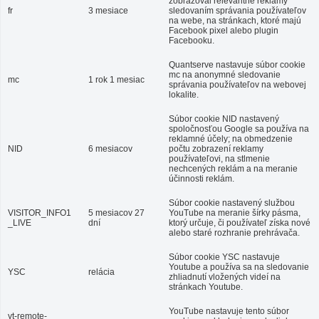
zobrazoval relevantné reklamy
fr
3 mesiace
sledovaním správania používateľov
na webe, na stránkach, ktoré majú
Facebook pixel alebo plugin
Facebooku.
Quantserve nastavuje súbor cookie
mc na anonymné sledovanie
mc
1 rok 1 mesiac
správania používateľov na webovej
lokalite.
Súbor cookie NID nastavený
spoločnosťou Google sa používa na
reklamné účely; na obmedzenie
NID
6 mesiacov
počtu zobrazení reklamy
používateľovi, na stlmenie
nechcených reklám a na meranie
účinnosti reklám.
Súbor cookie nastavený službou
VISITOR_INFO1
5 mesiacov 27
YouTube na meranie šírky pásma,
_LIVE
dní
ktorý určuje, či používateľ získa nové
alebo staré rozhranie prehrávača.
Súbor cookie YSC nastavuje
Youtube a používa sa na sledovanie
YSC
relácia
zhliadnutí vložených videí na
stránkach Youtube.
YouTube nastavuje tento súbor
yt-remote-