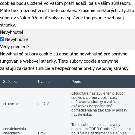
cookies budú uložené vo vašom prehliadači iba s vaším súhlasom.
Máte tiež možnosť zrušiť tieto cookies. Zrušenie niektorých z týchto
súborov však môže mať vplyv na správne fungovanie webovej
stránky.
Nevyhnutné
Nevyhnutné
Vždy povolené
Nevyhnutné súbory cookie sú absolútne nevyhnutné pre správne
fungovanie webovej stránky. Tieto súbory cookie anonymne
zaisťujú základné funkcie a bezpečnostné prvky webovej stránky.
Sušenka
Trvanie
Popis
Cloudflare nastavuje tento súbor
cookie s cieľom zlepšiť časy
načítavania stránky a zakázať
cf_use_ob
použité
akékoľvek bezpečnostné
obmedzenia na základe IP adresy
návštevníka.
Tento súbor cookie nastavený
cookielawinfo-
doplnkom GDPR Cookie Consent sa
checkbox-
1 rok
používa na zaznamenanie súhlasu