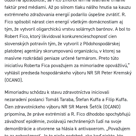
faktúr pred médiami. Až po silnom tlaku nášho hnutia sa kauzu
extrémneho zdražovania energií podarilo úspešne zvrátiť. R.
Fico spôsobil nárast cien energií všetkým domácnostiam aj
tým, že vytvoril oligarchickú vrstvu solárnych barónov. A bol to
Robert Fico, ktorý likvidoval konkurencieschopnosť cien
slovenských potravín tým, že vytvoril z Pôdohospodárskej
platobnej agentúry skorumpovanú organizáciu, v ktorej sa
masívne rozkrádali peniaze určené farmárom. Preto túto
iniciatívu Roberta Fica považujem za mimoriadne opovážlivú,“
vyhlásil predseda hospodárskeho výboru NR SR Peter Kremský
(OĽANO).
Mimoriadnu schôdzu k stavu zdravotníctva iniciovali
nezaradení poslanci Tomáš Taraba, Štefan Kuffa a Filip Kuffa.
Člen zdravotníckeho výboru NR SR Marek Šefčík (OĽANO)
pripomína, že práve extrémisti a R. Fico dlhodobo spochybňujú
závažnosť epidémie, zvolávajú nechránených ľudí na svoje
demonštrácie a otvorene sa hlásia k antivaxerom. „Považujem
to za nehoráznosť. Je to niečo podobné, ako keď niekto, kto