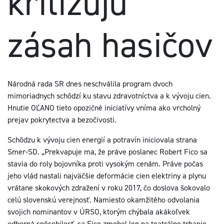
kritizujú
zásah hasičov
Národná rada SR dnes neschválila program dvoch
mimoriadnych schôdzí ku stavu zdravotníctva a k vývoju cien.
Hnutie OĽANO tieto opozičné iniciatívy vníma ako vrcholný
prejav pokrytectva a bezočivosti.
Schôdzu k vývoju cien energií a potravín iniciovala strana
Smer-SD. „Prekvapuje ma, že práve poslanec Robert Fico sa
stavia do roly bojovníka proti vysokým cenám. Práve počas
jeho vlád nastali najväčšie deformácie cien elektriny a plynu
vrátane skokových zdražení v roku 2017, čo doslova šokovalo
celú slovenskú verejnosť. Namiesto okamžitého odvolania
svojich nominantov v ÚRSO, ktorým chýbala akákoľvek
odborná spôsobilosť, sa Fico zmohol len na teatrálne trhanie