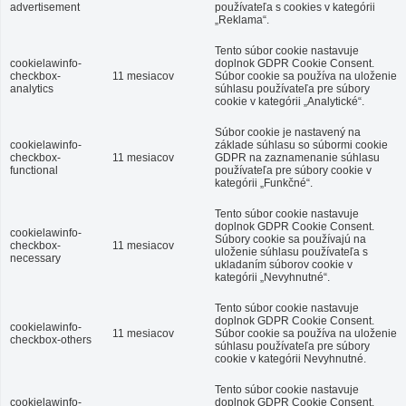
advertisement
používateľa s cookies v kategórii
„Reklama“.
Tento súbor cookie nastavuje
cookielawinfo-
doplnok GDPR Cookie Consent.
checkbox-
11 mesiacov
Súbor cookie sa používa na uloženie
analytics
súhlasu používateľa pre súbory
cookie v kategórii „Analytické“.
Súbor cookie je nastavený na
cookielawinfo-
základe súhlasu so súbormi cookie
checkbox-
11 mesiacov
GDPR na zaznamenanie súhlasu
functional
používateľa pre súbory cookie v
kategórii „Funkčné“.
Tento súbor cookie nastavuje
doplnok GDPR Cookie Consent.
cookielawinfo-
Súbory cookie sa používajú na
checkbox-
11 mesiacov
uloženie súhlasu používateľa s
necessary
ukladaním súborov cookie v
kategórii „Nevyhnutné“.
Tento súbor cookie nastavuje
doplnok GDPR Cookie Consent.
cookielawinfo-
11 mesiacov
Súbor cookie sa používa na uloženie
checkbox-others
súhlasu používateľa pre súbory
cookie v kategórii Nevyhnutné.
Tento súbor cookie nastavuje
cookielawinfo-
doplnok GDPR Cookie Consent.