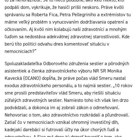
podpáli dom, vykrikuje, že hasiči prišli neskoro. Práve kvôli
správaniu sa Roberta Fica, Petra Pellegriniho a extrémistov tu
máme veľký problém s vynucovaním dodržiavania opatrení a
očkovaním. Aj kvôli nim kolabujú naši zdravotníci a mnohým
ľuďom sa nedostáva adekvátnej zdravotnej starostlivosti. Kde
berú títo politici odvahu dnes komentovať situáciu v
nemocniciach?“
Spoluzakladateľka Odborového združenia sestier a pôrodných
asistentiek a členka zdravotníckeho výboru NR SR Monika
Kavecká (OĽANO) dopĺňa, že práve počas vlád Smeru nastal
exodus zdravotníckeho personálu, a to najmä sestier. „10 rokov
sme prosili predstaviteľov vlád Smeru, aby riešili situáciu
zúfalých zdravotných sestier. Namiesto toho ich však len drzo
podvádzali, a dokonca im aj zobrali zákon o odmeňovaní.
Nehovoriac o tom, ako zdravotníctvo rozkrádali a pľundrovali.
Zatiaľ čo v nemocniciach vznikal ohromný investičný dlh,
kadejakí darebáci si futrovali účty na úkor chorých ľudí a
zdravotníkov. A Fico má dnes tú drzosť hovoriť o tom, ako