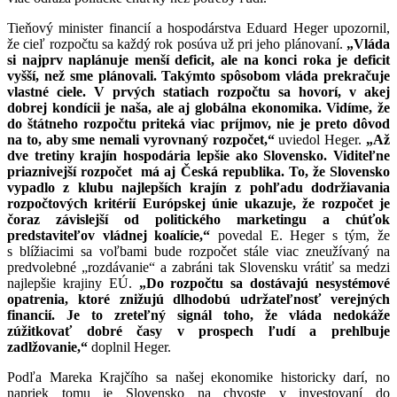
Tieňový minister financií a hospodárstva Eduard Heger upozornil,
že cieľ rozpočtu sa každý rok posúva už pri jeho plánovaní.
„Vláda
si najprv naplánuje menší deficit, ale na konci roka je deficit
vyšší, než sme plánovali. Takýmto spôsobom vláda prekračuje
vlastné ciele. V prvých statiach rozpočtu sa hovorí, v akej
dobrej kondícii je naša, ale aj globálna ekonomika. Vidíme, že
do štátneho rozpočtu priteká viac príjmov, nie je preto dôvod
na to, aby sme nemali vyrovnaný rozpočet,“
uviedol Heger.
„Až
dve tretiny krajín hospodária lepšie ako Slovensko. Viditeľne
priaznivejší rozpočet má aj Česká republika. To, že Slovensko
vypadlo z klubu najlepších krajín z pohľadu dodržiavania
rozpočtových kritérií Európskej únie ukazuje, že rozpočet je
čoraz závislejší od politického marketingu a chúťok
predstaviteľov vládnej koalície,“
povedal E. Heger s tým, že
s blížiacimi sa voľbami bude rozpočet stále viac zneužívaný na
predvolebné „rozdávanie“ a zabráni tak Slovensku vrátiť sa medzi
najlepšie krajiny EÚ.
„Do rozpočtu sa dostávajú nesystémové
opatrenia, ktoré znižujú dlhodobú udržateľnosť verejných
financií. Je to zreteľný signál toho, že vláda nedokáže
zúžitkovať dobré časy v prospech ľudí a prehlbuje
zadlžovanie,“
doplnil Heger.
Podľa Mareka Krajčího sa našej ekonomike historicky darí, no
napriek tomu je Slovensko na chvoste v investovaní do