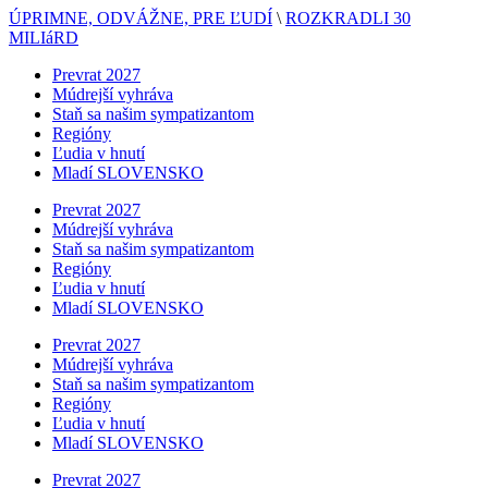
ÚPRIMNE, ODVÁŽNE, PRE ĽUDÍ
\
ROZKRADLI 30
MILIáRD
Prevrat 2027
Múdrejší vyhráva
Staň sa našim sympatizantom
Regióny
Ľudia v hnutí
Mladí SLOVENSKO
Prevrat 2027
Múdrejší vyhráva
Staň sa našim sympatizantom
Regióny
Ľudia v hnutí
Mladí SLOVENSKO
Prevrat 2027
Múdrejší vyhráva
Staň sa našim sympatizantom
Regióny
Ľudia v hnutí
Mladí SLOVENSKO
Prevrat 2027