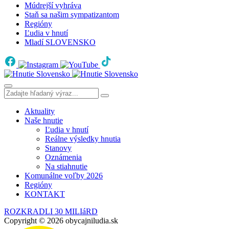
Múdrejší vyhráva
Staň sa našim sympatizantom
Regióny
Ľudia v hnutí
Mladí SLOVENSKO
Aktuality
Naše hnutie
Ľudia v hnutí
Reálne výsledky hnutia
Stanovy
Oznámenia
Na stiahnutie
Komunálne voľby 2026
Regióny
KONTAKT
ROZKRADLI 30 MILIáRD
Copyright © 2026 obycajniludia.sk