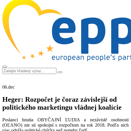
06.
dec
Heger: Rozpočet je čoraz závislejší od
politického marketingu vládnej koalície
Poslanci hnutia OBYČAJNÍ ĽUDIA a nezávislé osobnosti
(OĽANO) nie sú spokojní s rozpočtom na rok 2018. Podľa nich
viac odráža politické chúťky než potreby ľudí.