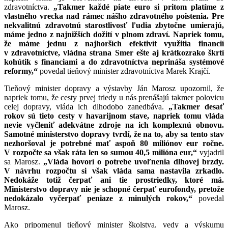
zdravotníctva.
„Takmer každé piate euro si pritom platíme z
vlastného vrecka nad rámec nášho zdravotného poistenia. Pre
nekvalitnú zdravotnú starostlivosť ľudia zbytočne umierajú,
máme jedno z najnižších dožití v plnom zdraví. Napriek tomu,
že máme jednu z najhorších efektivít využitia financií
v zdravotníctve, vládna strana Smer ešte aj krátkozrako škrtí
kohútik s financiami a do zdravotníctva neprináša systémové
reformy,“
povedal tieňový minister zdravotníctva Marek Krajčí.
Tieňový minister dopravy a výstavby Ján Marosz upozornil, že
napriek tomu, že cesty prvej triedy u nás prenášajú takmer polovicu
celej dopravy, vláda ich dlhodobo zanedbáva.
„Takmer desať
rokov sú tieto cesty v havarijnom stave, napriek tomu vláda
nevie vyčleniť adekvátne zdroje na ich komplexnú obnovu.
Samotné ministerstvo dopravy tvrdí, že na to, aby sa tento stav
nezhoršoval je potrebné mať aspoň 80 miliónov eur ročne.
V rozpočte sa však ráta len so sumou 40,5 milióna eur,“
vyjadril
sa Marosz.
„Vláda hovorí o potrebe uvoľnenia dlhovej brzdy.
V návrhu rozpočtu si však vláda sama nastavila zrkadlo.
Nedokáže totiž čerpať ani tie prostriedky, ktoré má.
Ministerstvo dopravy nie je schopné čerpať eurofondy, pretože
nedokázalo vyčerpať peniaze z minulých rokov,“
povedal
Marosz.
Ako pripomenul tieňový minister školstva, vedy a výskumu