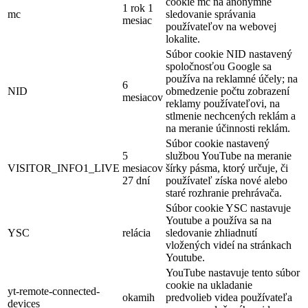
cookie mc na anonymné
1 rok 1
mc
sledovanie správania
mesiac
používateľov na webovej
lokalite.
Súbor cookie NID nastavený
spoločnosťou Google sa
používa na reklamné účely; na
6
NID
obmedzenie počtu zobrazení
mesiacov
reklamy používateľovi, na
stlmenie nechcených reklám a
na meranie účinnosti reklám.
Súbor cookie nastavený
5
službou YouTube na meranie
VISITOR_INFO1_LIVE
mesiacov
šírky pásma, ktorý určuje, či
27 dní
používateľ získa nové alebo
staré rozhranie prehrávača.
Súbor cookie YSC nastavuje
Youtube a používa sa na
YSC
relácia
sledovanie zhliadnutí
vložených videí na stránkach
Youtube.
YouTube nastavuje tento súbor
cookie na ukladanie
yt-remote-connected-
okamih
predvolieb videa používateľa
devices