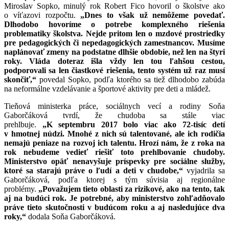
Miroslav Sopko, minulý rok Robert Fico hovoril o školstve ako
o víťazovi rozpočtu.
„Dnes to však už nemôžeme povedať.
Dlhodobo hovoríme o potrebe komplexného riešenia
problematiky školstva. Nejde pritom len o mzdové prostriedky
pre pedagogických či nepedagogických zamestnancov. Musíme
naplánovať zmeny na podstatne dlhšie obdobie, než len na štyri
roky. Vláda doteraz išla vždy len tou ľahšou cestou,
podporovali sa len čiastkové riešenia, tento systém už raz musí
skončiť,“
povedal Sopko, podľa ktorého sa tiež dlhodobo zabúda
na neformálne vzdelávanie a športové aktivity pre deti a mládež.
Tieňová ministerka práce, sociálnych vecí a rodiny Soňa
Gaborčáková tvrdí, že chudoba sa stále viac
prehlbuje.
„K septembru 2017 bolo viac ako 72-tisíc detí
v hmotnej núdzi. Mnohé z nich sú talentované, ale ich rodičia
nemajú peniaze na rozvoj ich talentu. Hrozí nám, že z roka na
rok nebudeme vedieť riešiť toto prehlbovanie chudoby.
Ministerstvo opäť nenavyšuje príspevky pre sociálne služby,
ktoré sa starajú práve o ľudí a deti v chudobe,“
vyjadrila sa
Gaborčáková, podľa ktorej s tým súvisia aj regionálne
problémy.
„Považujem tieto oblasti za rizikové, ako na tento, tak
aj na budúci rok. Je potrebné, aby ministerstvo zohľadňovalo
práve tieto skutočnosti v budúcom roku a aj nasledujúce dva
roky,“
dodala Soňa Gaborčáková.