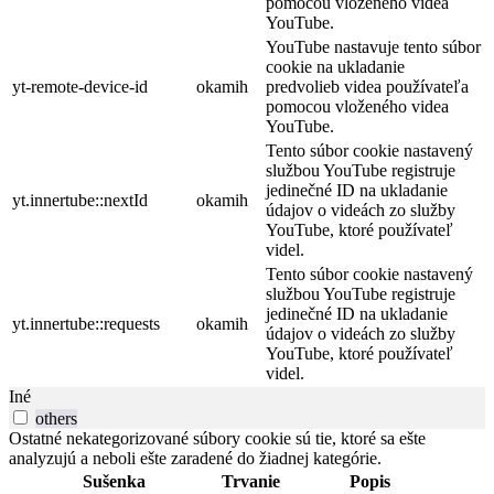
pomocou vloženého videa
YouTube.
YouTube nastavuje tento súbor
cookie na ukladanie
yt-remote-device-id
okamih
predvolieb videa používateľa
pomocou vloženého videa
YouTube.
Tento súbor cookie nastavený
službou YouTube registruje
jedinečné ID na ukladanie
yt.innertube::nextId
okamih
údajov o videách zo služby
YouTube, ktoré používateľ
videl.
Tento súbor cookie nastavený
službou YouTube registruje
jedinečné ID na ukladanie
yt.innertube::requests
okamih
údajov o videách zo služby
YouTube, ktoré používateľ
videl.
Iné
others
Ostatné nekategorizované súbory cookie sú tie, ktoré sa ešte
analyzujú a neboli ešte zaradené do žiadnej kategórie.
Sušenka
Trvanie
Popis