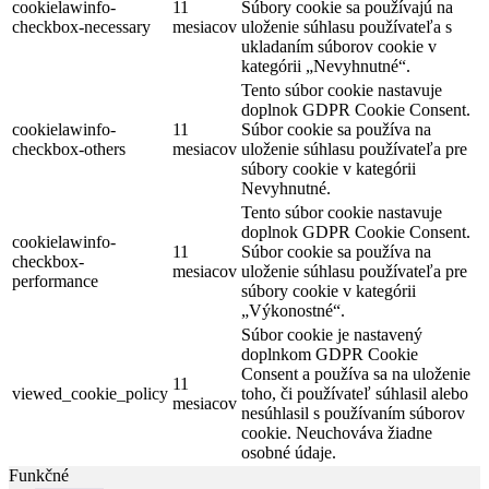
cookielawinfo-
11
Súbory cookie sa používajú na
checkbox-necessary
mesiacov
uloženie súhlasu používateľa s
ukladaním súborov cookie v
kategórii „Nevyhnutné“.
Tento súbor cookie nastavuje
doplnok GDPR Cookie Consent.
cookielawinfo-
11
Súbor cookie sa používa na
checkbox-others
mesiacov
uloženie súhlasu používateľa pre
súbory cookie v kategórii
Nevyhnutné.
Tento súbor cookie nastavuje
doplnok GDPR Cookie Consent.
cookielawinfo-
11
Súbor cookie sa používa na
checkbox-
mesiacov
uloženie súhlasu používateľa pre
performance
súbory cookie v kategórii
„Výkonostné“.
Súbor cookie je nastavený
doplnkom GDPR Cookie
Consent a používa sa na uloženie
11
viewed_cookie_policy
toho, či používateľ súhlasil alebo
mesiacov
nesúhlasil s používaním súborov
cookie. Neuchováva žiadne
osobné údaje.
Funkčné