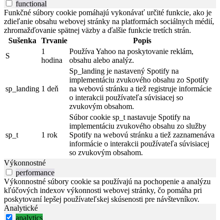
functional
Funkčné súbory cookie pomáhajú vykonávať určité funkcie, ako je
zdieľanie obsahu webovej stránky na platformách sociálnych médií,
zhromažďovanie spätnej väzby a ďalšie funkcie tretích strán.
Sušenka
Trvanie
Popis
1
Používa Yahoo na poskytovanie reklám,
S
hodina
obsahu alebo analýz.
Sp_landing je nastavený Spotify na
implementáciu zvukového obsahu zo Spotify
sp_landing
1 deň
na webovú stránku a tiež registruje informácie
o interakcii používateľa súvisiacej so
zvukovým obsahom.
Súbor cookie sp_t nastavuje Spotify na
implementáciu zvukového obsahu zo služby
sp_t
1 rok
Spotify na webovú stránku a tiež zaznamenáva
informácie o interakcii používateľa súvisiacej
so zvukovým obsahom.
Výkonnostné
performance
Výkonnostné súbory cookie sa používajú na pochopenie a analýzu
kľúčových indexov výkonnosti webovej stránky, čo pomáha pri
poskytovaní lepšej používateľskej skúsenosti pre návštevníkov.
Analytické
analytics