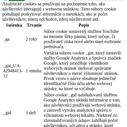
Analytické cookies sa používajú na pochopenie toho, ako
návštevníci interagujú s webovou stránkou. Tieto súbory cookie
pomáhajú poskytovať informácie o metrikách, ako je počet
návštevníkov, miera odchodov, zdroj návštevnosti atď.
Sušenka
Trvanie
Popis
Súbor cookie nastavený službou YouTube
na meranie šírky pásma, ktorý určuje, či
_ga
2 roky
používateľ získa nové alebo staré rozhranie
prehrávača.
Variácia súboru cookie _gat, ktorý nastavili
služby Google Analytics a Správca značiek
Google, ktorý umožňuje vlastníkom
_gat_UA-
webových stránok sledovať správanie
42948413-
1 minúta
návštevníkov a merať výkonnosť stránok.
12
Prvok vzoru v názve obsahuje jedinečné
identifikačné číslo účtu alebo webovej
stránky, na ktoré sa vzťahuje.
Súbor cookie _gid nainštalovaný službou
Google Analytics ukladá informácie o tom,
ako návštevníci používajú webovú stránku,
a zároveň vytvára analytickú správu o
_gid
1 deň
výkonnosti webovej lokality. Niektoré zo
zhromažďovaných údajov zahŕňajú počet
návštevníkov, ich zdroj a stránky, ktoré