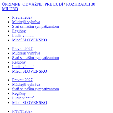
ÚPRIMNE, ODVÁŽNE, PRE ĽUDÍ
\
ROZKRADLI 30
MILIáRD
Prevrat 2027
Múdrejší vyhráva
Staň sa našim sympatizantom
Regióny
Ľudia v hnutí
Mladí SLOVENSKO
Prevrat 2027
Múdrejší vyhráva
Staň sa našim sympatizantom
Regióny
Ľudia v hnutí
Mladí SLOVENSKO
Prevrat 2027
Múdrejší vyhráva
Staň sa našim sympatizantom
Regióny
Ľudia v hnutí
Mladí SLOVENSKO
Prevrat 2027