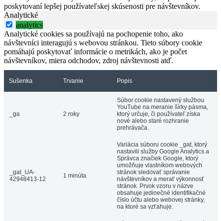
poskytovaní lepšej používateľskej skúsenosti pre návštevníkov.
Analytické
analytics
Analytické cookies sa používajú na pochopenie toho, ako
návštevníci interagujú s webovou stránkou. Tieto súbory cookie
pomáhajú poskytovať informácie o metrikách, ako je počet
návštevníkov, miera odchodov, zdroj návštevnosti atď.
Sušenka
Trvanie
Popis
Súbor cookie nastavený službou
YouTube na meranie šírky pásma,
_ga
2 roky
ktorý určuje, či používateľ získa
nové alebo staré rozhranie
prehrávača.
Variácia súboru cookie _gat, ktorý
nastavili služby Google Analytics a
Správca značiek Google, ktorý
umožňuje vlastníkom webových
_gat_UA-
stránok sledovať správanie
1 minúta
42948413-12
návštevníkov a merať výkonnosť
stránok. Prvok vzoru v názve
obsahuje jedinečné identifikačné
číslo účtu alebo webovej stránky,
na ktoré sa vzťahuje.