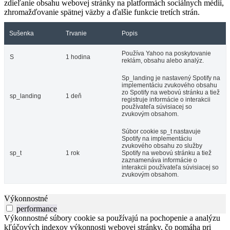
zdieľanie obsahu webovej stránky na platformách sociálnych médií,
zhromažďovanie spätnej väzby a ďalšie funkcie tretích strán.
Sušenka
Trvanie
Popis
Používa Yahoo na poskytovanie
S
1 hodina
reklám, obsahu alebo analýz.
Sp_landing je nastavený Spotify na
implementáciu zvukového obsahu
zo Spotify na webovú stránku a tiež
sp_landing
1 deň
registruje informácie o interakcii
používateľa súvisiacej so
zvukovým obsahom.
Súbor cookie sp_t nastavuje
Spotify na implementáciu
zvukového obsahu zo služby
sp_t
1 rok
Spotify na webovú stránku a tiež
zaznamenáva informácie o
interakcii používateľa súvisiacej so
zvukovým obsahom.
Výkonnostné
performance
Výkonnostné súbory cookie sa používajú na pochopenie a analýzu
kľúčových indexov výkonnosti webovej stránky, čo pomáha pri