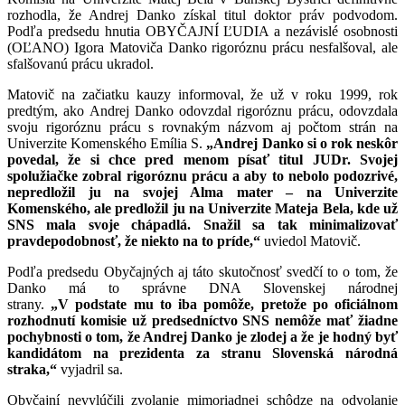
rozhodla, že Andrej Danko získal titul doktor práv podvodom.
Podľa predsedu hnutia OBYČAJNÍ ĽUDIA a nezávislé osobnosti
(OĽANO) Igora Matoviča Danko rigoróznu prácu nesfalšoval, ale
sfalšovanú prácu ukradol.
Matovič na začiatku kauzy informoval, že už v roku 1999, rok
predtým, ako Andrej Danko odovzdal rigoróznu prácu, odovzdala
svoju rigoróznu prácu s rovnakým názvom aj počtom strán na
Univerzite Komenského Emília S.
„Andrej Danko si o rok neskôr
povedal, že si chce pred menom písať titul JUDr. Svojej
spolužiačke zobral rigoróznu prácu a aby to nebolo podozrivé,
nepredložil ju na svojej Alma mater – na Univerzite
Komenského, ale predložil ju na Univerzite Mateja Bela, kde už
SNS mala svoje chápadlá. Snažil sa tak minimalizovať
pravdepodobnosť, že niekto na to príde,“
uviedol Matovič.
Podľa predsedu Obyčajných aj táto skutočnosť svedčí to o tom, že
Danko má to správne DNA Slovenskej národnej
strany.
„V podstate mu to iba pomôže, pretože po oficiálnom
rozhodnutí komisie už predsedníctvo SNS nemôže mať žiadne
pochybnosti o tom, že Andrej Danko je zlodej a že je hodný byť
kandidátom na prezidenta za stranu Slovenská národná
straka,“
vyjadril sa.
Obyčajní nevylúčili zvolanie mimoriadnej schôdze na odvolanie