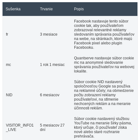
Sušenka
Trvanie
Popis
Facebook nastavuje tento súbor
cookie tak, aby používateľom
zobrazoval relevantné reklamy
fr
3 mesiace
sledovaním správania používateľov
na webe, na stránkach, ktoré majú
Facebook pixel alebo plugin
Facebooku.
Quantserve nastavuje súbor cookie
mc na anonymné sledovanie
mc
1 rok 1 mesiac
správania používateľov na webovej
lokalite.
Súbor cookie NID nastavený
spoločnosťou Google sa používa
na reklamné účely; na obmedzenie
NID
6 mesiacov
počtu zobrazení reklamy
používateľovi, na stlmenie
nechcených reklám a na meranie
účinnosti reklám.
Súbor cookie nastavený službou
YouTube na meranie šírky pásma,
VISITOR_INFO1
5 mesiacov 27
ktorý určuje, či používateľ získa
_LIVE
dní
nové alebo staré rozhranie
prehrávača.