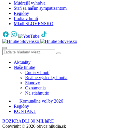
Múdrejší vyhráva
Staň sa našim sympatizantom
Regióny
Ľudia v hnutí
Mladí SLOVENSKO
Aktuality
Naše hnutie
Ľudia v hnutí
Reálne výsledky hnutia
Stanovy
Oznámenia
Na stiahnutie
Komunálne voľby 2026
Regióny
KONTAKT
ROZKRADLI 30 MILIáRD
Copyright © 2026 obycajniludia.sk