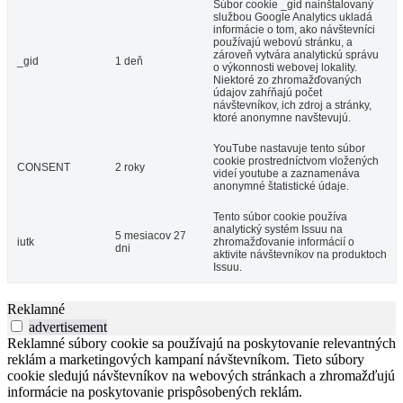
Súbor cookie _gid nainštalovaný
službou Google Analytics ukladá
informácie o tom, ako návštevníci
používajú webovú stránku, a
zároveň vytvára analytickú správu
_gid
1 deň
o výkonnosti webovej lokality.
Niektoré zo zhromažďovaných
údajov zahŕňajú počet
návštevníkov, ich zdroj a stránky,
ktoré anonymne navštevujú.
YouTube nastavuje tento súbor
cookie prostredníctvom vložených
CONSENT
2 roky
videí youtube a zaznamenáva
anonymné štatistické údaje.
Tento súbor cookie používa
analytický systém Issuu na
5 mesiacov 27
iutk
zhromažďovanie informácií o
dni
aktivite návštevníkov na produktoch
Issuu.
Reklamné
advertisement
Reklamné súbory cookie sa používajú na poskytovanie relevantných
reklám a marketingových kampaní návštevníkom. Tieto súbory
cookie sledujú návštevníkov na webových stránkach a zhromažďujú
informácie na poskytovanie prispôsobených reklám.