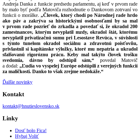
Andreja Danka z funkcie predsedu parlamentu, aj keď v prvom rade
by malo byť podľa Matoviča rozhodnutie o Dankovom zotrvaní vo
funkcii o morálke.
„Človek, ktorý chodí po Národnej rade hrdo
ako páv a zakrýva sa historickými osobnosťami by sa mal
v prvom rade pozrieť do zrkadla a povedať si, že okradol 200
zamestnancov, ktorým nevyplatil mzdy, okradol štát, ktorému
nevyplatil privatizačnú sumu pri Lesostave Revúca, v súvislosti
s týmto tunelom okradol sociálnu a zdravotnú poisťovňu,
privlastnil si kapitánske výložky, ktoré mu nepatria a ukradol
sfalšovanú rigoróznu prácu. Keby mal takýto človek trošku
svedomia, dávno by odstúpil sám,“
povedal Matovič
a dodal:
„Ľudia vo vyspelej Európe odstúpili z verejných funkcií
za maličkosti. Danko to však zrejme nedokáže.“
Ďalšie novinky
Kontakt
kontakt@hnutieslovensko.sk
Linky
Dosť bolo Fica!
Hybaj Voliť