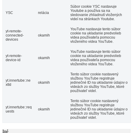
Súbor cookie YSC nastavuje
Youtube a používa sa na
YSC
relácia
sledovanie zhliadnutí vložených
videí na stránkach Youtube.
YouTube nastavuje tento súbor
yt-remote-
cookie na ukladanie predvolieb
connected-
okamih
videa používateľa pomocou
devices
vloženého videa YouTube.
YouTube nastavuje tento súbor
yt-remote-
cookie na ukladanie predvolieb
okamih
device-id
videa používateľa pomocou
vloženého videa YouTube.
Tento súbor cookie nastavený
službou YouTube registruje
yt.innertube::ne
okamih
jedinečné ID na ukladanie údajov o
xtId
videách zo služby YouTube, ktoré
používateľ videl.
Tento súbor cookie nastavený
službou YouTube registruje
yt.innertube::req
okamih
jedinečné ID na ukladanie údajov o
uests
videách zo služby YouTube, ktoré
používateľ videl.
Iné