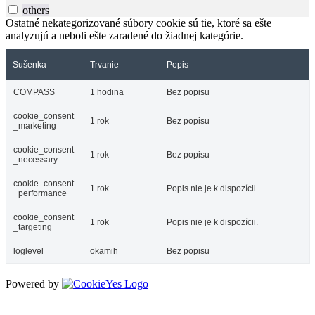
others
Ostatné nekategorizované súbory cookie sú tie, ktoré sa ešte
analyzujú a neboli ešte zaradené do žiadnej kategórie.
Sušenka
Trvanie
Popis
COMPASS
1 hodina
Bez popisu
cookie_consent
1 rok
Bez popisu
_marketing
cookie_consent
1 rok
Bez popisu
_necessary
cookie_consent
1 rok
Popis nie je k dispozícii.
_performance
cookie_consent
1 rok
Popis nie je k dispozícii.
_targeting
loglevel
okamih
Bez popisu
Powered by