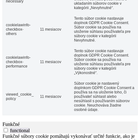
necessary
ukladaním súborov cookie v
kategórii „Nevyhnutné“.
Tento súbor cookie nastavuje
doplnok GDPR Cookie Consent.
cookielawinfo-
Súbor cookie sa používa na
checkbox-
11 mesiacov
uloženie súhlasu používateľa pre
others
súbory cookie v kategórii
Nevyhnutné.
Tento súbor cookie nastavuje
doplnok GDPR Cookie Consent.
cookielawinfo-
Súbor cookie sa používa na
checkbox-
11 mesiacov
uloženie súhlasu používateľa pre
performance
súbory cookie v kategórii
„Výkonostné“.
Súbor cookie je nastavený
doplnkom GDPR Cookie Consent a
používa sa na uloženie toho, či
viewed_cookie_
11 mesiacov
používateľ súhlasil alebo
policy
nesúhlasil s používaním súborov
cookie. Neuchováva žiadne
osobné údaje.
Funkčné
functional
Funkčné súbory cookie pomáhajú vykonávať určité funkcie, ako je