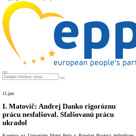
11.
jan
I. Matovič: Andrej Danko rigoróznu
prácu nesfalšoval. Sfalšovanú prácu
ukradol
Komisia na Univerzite Matej Bela v Banskej Bystrici definitívne