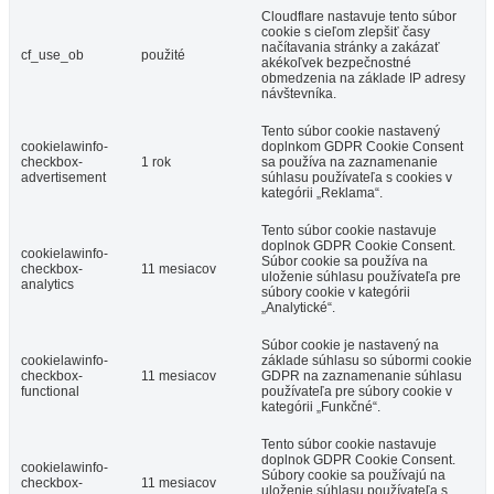
Cloudflare nastavuje tento súbor
cookie s cieľom zlepšiť časy
načítavania stránky a zakázať
cf_use_ob
použité
akékoľvek bezpečnostné
obmedzenia na základe IP adresy
návštevníka.
Tento súbor cookie nastavený
cookielawinfo-
doplnkom GDPR Cookie Consent
checkbox-
1 rok
sa používa na zaznamenanie
advertisement
súhlasu používateľa s cookies v
kategórii „Reklama“.
Tento súbor cookie nastavuje
doplnok GDPR Cookie Consent.
cookielawinfo-
Súbor cookie sa používa na
checkbox-
11 mesiacov
uloženie súhlasu používateľa pre
analytics
súbory cookie v kategórii
„Analytické“.
Súbor cookie je nastavený na
cookielawinfo-
základe súhlasu so súbormi cookie
checkbox-
11 mesiacov
GDPR na zaznamenanie súhlasu
functional
používateľa pre súbory cookie v
kategórii „Funkčné“.
Tento súbor cookie nastavuje
doplnok GDPR Cookie Consent.
cookielawinfo-
Súbory cookie sa používajú na
checkbox-
11 mesiacov
uloženie súhlasu používateľa s