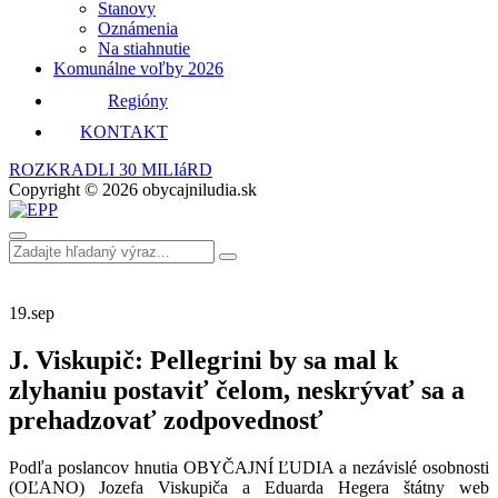
Stanovy
Oznámenia
Na stiahnutie
Komunálne voľby 2026
Regióny
KONTAKT
ROZKRADLI 30 MILIáRD
Copyright © 2026 obycajniludia.sk
19.
sep
J. Viskupič: Pellegrini by sa mal k
zlyhaniu postaviť čelom, neskrývať sa a
prehadzovať zodpovednosť
Podľa poslancov hnutia OBYČAJNÍ ĽUDIA a nezávislé osobnosti
(OĽANO) Jozefa Viskupiča a Eduarda Hegera štátny web