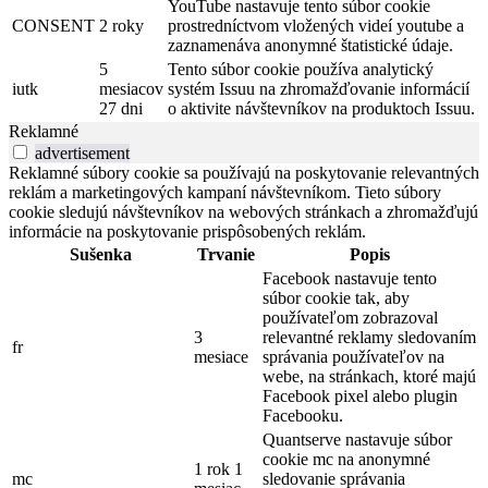
YouTube nastavuje tento súbor cookie
CONSENT
2 roky
prostredníctvom vložených videí youtube a
zaznamenáva anonymné štatistické údaje.
5
Tento súbor cookie používa analytický
iutk
mesiacov
systém Issuu na zhromažďovanie informácií
27 dni
o aktivite návštevníkov na produktoch Issuu.
Reklamné
advertisement
Reklamné súbory cookie sa používajú na poskytovanie relevantných
reklám a marketingových kampaní návštevníkom. Tieto súbory
cookie sledujú návštevníkov na webových stránkach a zhromažďujú
informácie na poskytovanie prispôsobených reklám.
Sušenka
Trvanie
Popis
Facebook nastavuje tento
súbor cookie tak, aby
používateľom zobrazoval
3
relevantné reklamy sledovaním
fr
mesiace
správania používateľov na
webe, na stránkach, ktoré majú
Facebook pixel alebo plugin
Facebooku.
Quantserve nastavuje súbor
cookie mc na anonymné
1 rok 1
mc
sledovanie správania