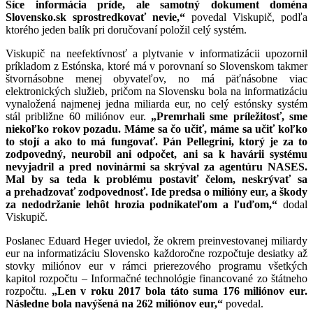
Síce informácia príde, ale samotný dokument doména
Slovensko.sk sprostredkovať nevie,“
povedal Viskupič, podľa
ktorého jeden balík pri doručovaní položil celý systém.
Viskupič na neefektívnosť a plytvanie v informatizácii upozornil
príkladom z Estónska, ktoré má v porovnaní so Slovenskom takmer
štvornásobne menej obyvateľov, no má päťnásobne viac
elektronických služieb, pričom na Slovensku bola na informatizáciu
vynaložená najmenej jedna miliarda eur, no celý estónsky systém
stál približne 60 miliónov eur.
„Premrhali sme príležitosť, sme
niekoľko rokov pozadu. Máme sa čo učiť, máme sa učiť koľko
to stojí a ako to má fungovať. Pán Pellegrini, ktorý je za to
zodpovedný, neurobil ani odpočet, ani sa k havárii systému
nevyjadril a pred novinármi sa skrýval za agentúru NASES.
Mal by sa teda k problému postaviť čelom, neskrývať sa
a prehadzovať zodpovednosť. Ide predsa o milióny eur, a škody
za nedodržanie lehôt hrozia podnikateľom a ľuďom,“
dodal
Viskupič.
Poslanec Eduard Heger uviedol, že okrem preinvestovanej miliardy
eur na informatizáciu Slovensko každoročne rozpočtuje desiatky až
stovky miliónov eur v rámci prierezového programu všetkých
kapitol rozpočtu – Informačné technológie financované zo štátneho
rozpočtu.
„Len v roku 2017 bola táto suma 176 miliónov eur.
Následne bola navýšená na 262 miliónov eur,“
povedal.