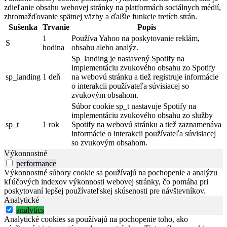
zdieľanie obsahu webovej stránky na platformách sociálnych médií,
zhromažďovanie spätnej väzby a ďalšie funkcie tretích strán.
Sušenka
Trvanie
Popis
1
Používa Yahoo na poskytovanie reklám,
S
hodina
obsahu alebo analýz.
Sp_landing je nastavený Spotify na
implementáciu zvukového obsahu zo Spotify
sp_landing
1 deň
na webovú stránku a tiež registruje informácie
o interakcii používateľa súvisiacej so
zvukovým obsahom.
Súbor cookie sp_t nastavuje Spotify na
implementáciu zvukového obsahu zo služby
sp_t
1 rok
Spotify na webovú stránku a tiež zaznamenáva
informácie o interakcii používateľa súvisiacej
so zvukovým obsahom.
Výkonnostné
performance
Výkonnostné súbory cookie sa používajú na pochopenie a analýzu
kľúčových indexov výkonnosti webovej stránky, čo pomáha pri
poskytovaní lepšej používateľskej skúsenosti pre návštevníkov.
Analytické
analytics
Analytické cookies sa používajú na pochopenie toho, ako