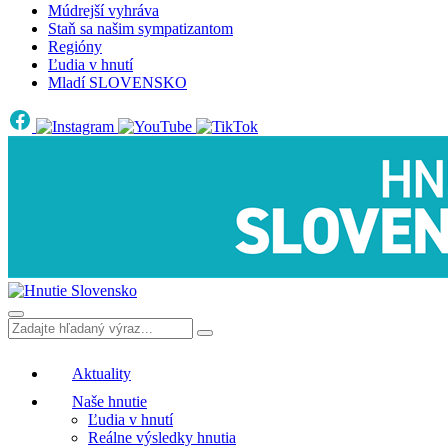
Múdrejší vyhráva
Staň sa našim sympatizantom
Regióny
Ľudia v hnutí
Mladí SLOVENSKO
Aktuality
Naše hnutie
Ľudia v hnutí
Reálne výsledky hnutia