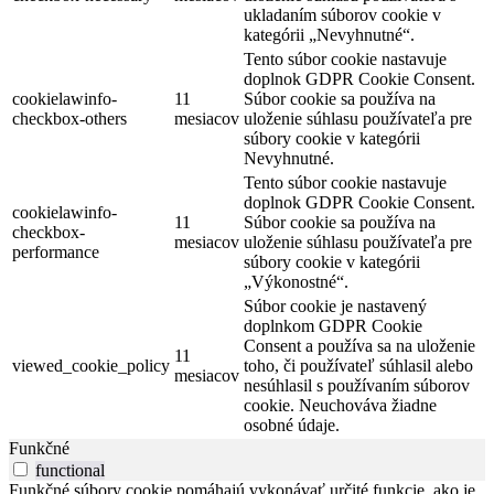
ukladaním súborov cookie v
kategórii „Nevyhnutné“.
Tento súbor cookie nastavuje
doplnok GDPR Cookie Consent.
cookielawinfo-
11
Súbor cookie sa používa na
checkbox-others
mesiacov
uloženie súhlasu používateľa pre
súbory cookie v kategórii
Nevyhnutné.
Tento súbor cookie nastavuje
doplnok GDPR Cookie Consent.
cookielawinfo-
11
Súbor cookie sa používa na
checkbox-
mesiacov
uloženie súhlasu používateľa pre
performance
súbory cookie v kategórii
„Výkonostné“.
Súbor cookie je nastavený
doplnkom GDPR Cookie
Consent a používa sa na uloženie
11
viewed_cookie_policy
toho, či používateľ súhlasil alebo
mesiacov
nesúhlasil s používaním súborov
cookie. Neuchováva žiadne
osobné údaje.
Funkčné
functional
Funkčné súbory cookie pomáhajú vykonávať určité funkcie, ako je