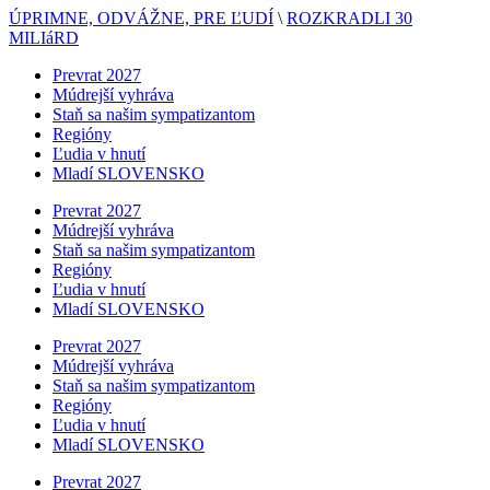
ÚPRIMNE, ODVÁŽNE, PRE ĽUDÍ
\
ROZKRADLI 30
MILIáRD
Prevrat 2027
Múdrejší vyhráva
Staň sa našim sympatizantom
Regióny
Ľudia v hnutí
Mladí SLOVENSKO
Prevrat 2027
Múdrejší vyhráva
Staň sa našim sympatizantom
Regióny
Ľudia v hnutí
Mladí SLOVENSKO
Prevrat 2027
Múdrejší vyhráva
Staň sa našim sympatizantom
Regióny
Ľudia v hnutí
Mladí SLOVENSKO
Prevrat 2027