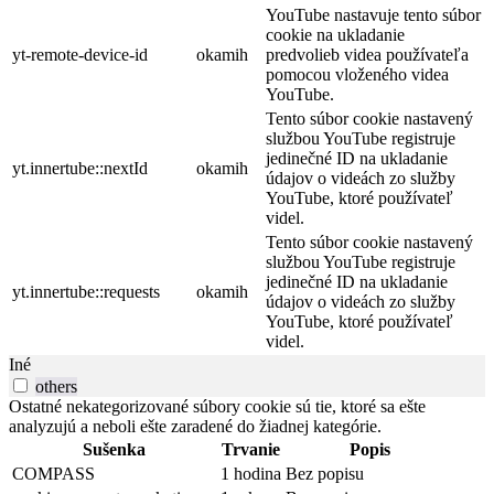
YouTube nastavuje tento súbor
cookie na ukladanie
yt-remote-device-id
okamih
predvolieb videa používateľa
pomocou vloženého videa
YouTube.
Tento súbor cookie nastavený
službou YouTube registruje
jedinečné ID na ukladanie
yt.innertube::nextId
okamih
údajov o videách zo služby
YouTube, ktoré používateľ
videl.
Tento súbor cookie nastavený
službou YouTube registruje
jedinečné ID na ukladanie
yt.innertube::requests
okamih
údajov o videách zo služby
YouTube, ktoré používateľ
videl.
Iné
others
Ostatné nekategorizované súbory cookie sú tie, ktoré sa ešte
analyzujú a neboli ešte zaradené do žiadnej kategórie.
Sušenka
Trvanie
Popis
COMPASS
1 hodina
Bez popisu