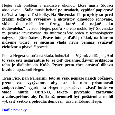
Heger vidí problém v množstve úkonov, ktoré musia Slováci
absolvovať.
„Stále musia behať po úradoch, vypĺňať papierové
tlačivá a kupovať si kolky. Na Slovensku IT projekty sú pred
zrakmi bežných vývojárov a aktivistov dlhodobo schované,
vidia do nich len firmy, ktoré sú najaté ako
dodávatelia,“
uviedol Heger, podľa ktorého mohlo byť Slovensko
za peniaze investované do informatizácie jeden z technologicky
najvyspelejších štátov.
„Práve toto je ďalší príklad, na ktorom
môžeme vidieť, že súčasná vláda nevie peniaze využívať
efektívne a plytvá,“
povedal.
Podľa Hegera sa súčasná vláda, bohužiaľ, každý rok zadlžuje.
„Ani
to však ešte negarantuje to, že cieľ dosiahne. Živým príkladom
toho je diaľnica do Košíc. Práve preto chce otvárať dlhovú
brzdu,“
upozornil Heger.
„Pán Fico, pán Pellegrini, toto sú však peniaze našich občanov,
preto vás vyzývame, aby ste k nim pristupovali
zodpovedne,“
vyjadril sa Heger a pokračoval:
„Keď bude vo
vláde hnutie OĽANO, takéto plytvanie zastavíme
a zabezpečíme, aby ľudia už nemuseli byť poštármi a mohli
vybaviť všetko z pohodlia domova,“
uzavrel Eduard Heger.
Ďalšie novinky