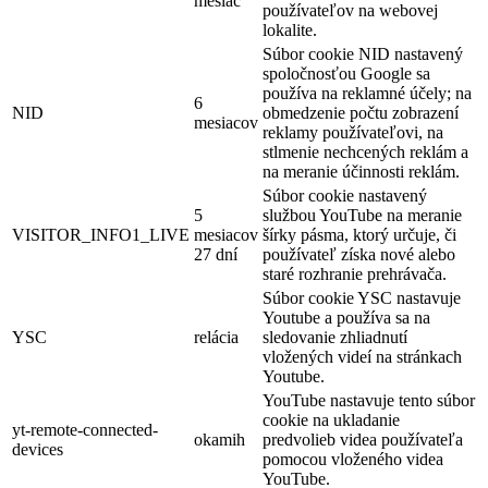
mesiac
používateľov na webovej
lokalite.
Súbor cookie NID nastavený
spoločnosťou Google sa
používa na reklamné účely; na
6
NID
obmedzenie počtu zobrazení
mesiacov
reklamy používateľovi, na
stlmenie nechcených reklám a
na meranie účinnosti reklám.
Súbor cookie nastavený
5
službou YouTube na meranie
VISITOR_INFO1_LIVE
mesiacov
šírky pásma, ktorý určuje, či
27 dní
používateľ získa nové alebo
staré rozhranie prehrávača.
Súbor cookie YSC nastavuje
Youtube a používa sa na
YSC
relácia
sledovanie zhliadnutí
vložených videí na stránkach
Youtube.
YouTube nastavuje tento súbor
cookie na ukladanie
yt-remote-connected-
okamih
predvolieb videa používateľa
devices
pomocou vloženého videa
YouTube.