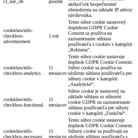
cf_use_ob
použité
akékoľvek bezpečnostné
obmedzenia na základe IP adresy
návštevníka.
Tento súbor cookie nastavený
doplnkom GDPR Cookie
cookielawinfo-
Consent sa používa na
checkbox-
1 rok
zaznamenanie súhlasu
advertisement
používateľa s cookies v kategórii
„Reklama“.
Tento súbor cookie nastavuje
doplnok GDPR Cookie Consent.
cookielawinfo-
11
Súbor cookie sa používa na
checkbox-analytics
mesiacov
uloženie súhlasu používateľa pre
súbory cookie v kategórii
„Analytické“.
Súbor cookie je nastavený na
základe súhlasu so súbormi
cookielawinfo-
11
cookie GDPR na zaznamenanie
checkbox-functional
mesiacov
súhlasu používateľa pre súbory
cookie v kategórii „Funkčné“.
Tento súbor cookie nastavuje
doplnok GDPR Cookie Consent.
cookielawinfo-
11
Súbory cookie sa používajú na
checkbox-necessary
mesiacov
uloženie súhlasu používateľa s