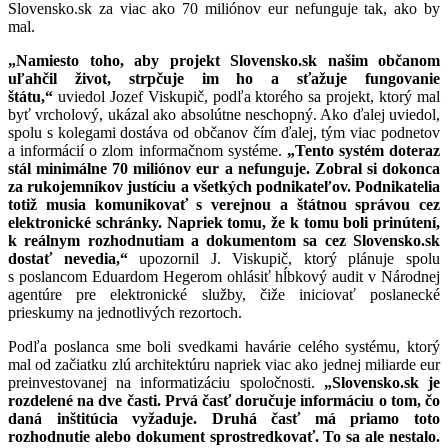
Slovensko.sk za viac ako 70 miliónov eur nefunguje tak, ako by
mal.
„Namiesto toho, aby projekt Slovensko.sk našim občanom
uľahčil život, strpčuje im ho a sťažuje fungovanie
štátu,“
uviedol Jozef Viskupič, podľa ktorého sa projekt, ktorý mal
byť vrcholový, ukázal ako absolútne neschopný. Ako ďalej uviedol,
spolu s kolegami dostáva od občanov čím ďalej, tým viac podnetov
a informácií o zlom informačnom systéme.
„Tento systém doteraz
stál minimálne 70 miliónov eur a nefunguje. Zobral si dokonca
za rukojemníkov justíciu a všetkých podnikateľov. Podnikatelia
totiž musia komunikovať s verejnou a štátnou správou cez
elektronické schránky. Napriek tomu, že k tomu boli prinútení,
k reálnym rozhodnutiam a dokumentom sa cez Slovensko.sk
dostať nevedia,“
upozornil J. Viskupič, ktorý plánuje spolu
s poslancom Eduardom Hegerom ohlásiť hĺbkový audit v Národnej
agentúre pre elektronické služby, čiže iniciovať poslanecké
prieskumy na jednotlivých rezortoch.
Podľa poslanca sme boli svedkami havárie celého systému, ktorý
mal od začiatku zlú architektúru napriek viac ako jednej miliarde eur
preinvestovanej na informatizáciu spoločnosti.
„Slovensko.sk je
rozdelené na dve časti. Prvá časť doručuje informáciu o tom, čo
daná inštitúcia vyžaduje. Druhá časť má priamo toto
rozhodnutie alebo dokument sprostredkovať. To sa ale nestalo.