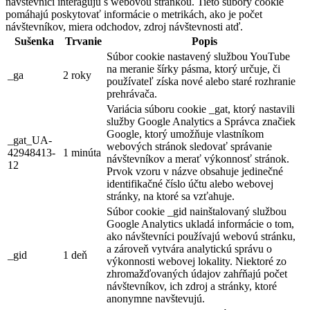
návštevníci interagujú s webovou stránkou. Tieto súbory cookie
pomáhajú poskytovať informácie o metrikách, ako je počet
návštevníkov, miera odchodov, zdroj návštevnosti atď.
Sušenka
Trvanie
Popis
Súbor cookie nastavený službou YouTube
na meranie šírky pásma, ktorý určuje, či
_ga
2 roky
používateľ získa nové alebo staré rozhranie
prehrávača.
Variácia súboru cookie _gat, ktorý nastavili
služby Google Analytics a Správca značiek
Google, ktorý umožňuje vlastníkom
_gat_UA-
webových stránok sledovať správanie
42948413-
1 minúta
návštevníkov a merať výkonnosť stránok.
12
Prvok vzoru v názve obsahuje jedinečné
identifikačné číslo účtu alebo webovej
stránky, na ktoré sa vzťahuje.
Súbor cookie _gid nainštalovaný službou
Google Analytics ukladá informácie o tom,
ako návštevníci používajú webovú stránku,
a zároveň vytvára analytickú správu o
_gid
1 deň
výkonnosti webovej lokality. Niektoré zo
zhromažďovaných údajov zahŕňajú počet
návštevníkov, ich zdroj a stránky, ktoré
anonymne navštevujú.