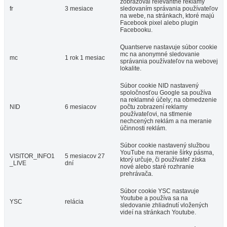
zobrazoval relevantné reklamy
fr
3 mesiace
sledovaním správania používateľov
na webe, na stránkach, ktoré majú
Facebook pixel alebo plugin
Facebooku.
Quantserve nastavuje súbor cookie
mc na anonymné sledovanie
mc
1 rok 1 mesiac
správania používateľov na webovej
lokalite.
Súbor cookie NID nastavený
spoločnosťou Google sa používa
na reklamné účely; na obmedzenie
NID
6 mesiacov
počtu zobrazení reklamy
používateľovi, na stlmenie
nechcených reklám a na meranie
účinnosti reklám.
Súbor cookie nastavený službou
YouTube na meranie šírky pásma,
VISITOR_INFO1
5 mesiacov 27
ktorý určuje, či používateľ získa
_LIVE
dní
nové alebo staré rozhranie
prehrávača.
Súbor cookie YSC nastavuje
Youtube a používa sa na
YSC
relácia
sledovanie zhliadnutí vložených
videí na stránkach Youtube.