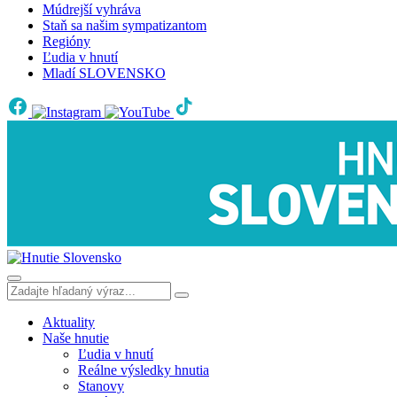
Múdrejší vyhráva
Staň sa našim sympatizantom
Regióny
Ľudia v hnutí
Mladí SLOVENSKO
Aktuality
Naše hnutie
Ľudia v hnutí
Reálne výsledky hnutia
Stanovy