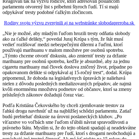
Reagovali tak na výzvu rodičov, ktorí adresovali poslancom
parlamentu otvorený list s príbehmi štyroch ľudí. Tí si majú
odpykávať tresty podobné ťažkým zločincom.
Rodiny svoju výzvu zverejnili aj na webstránke slobodapreroba.sk
„Nie je možné, aby mladým ľuďom hrozili tresty odňatia slobody
ako za ťažké delikty,“ povedal Juraj Krúpa s tým, že štát musí
vedieť rozlišovať medzi nebezpečnými dílermi a ľuďmi, ktorí
používajú marihuanu v malom množstve pre osobnú spotrebu.
„Týmto chceme otvoriť diskusiu, ako zmierniť tresty za držanie
marihuany pre osobnú spotrebu, keďže je absurdné, aby za jednu
cigaretu marihuany mal človek doslova zničený život, prípadne po
opakovanom delikte si odpykával aj 15-ročný trest“, dodal. Krúpa
pripomenul, že dohoda na legislatívnych úpravách je naliehavá
nielen z dôvodu posledných medializovaných prípadov, ale najmä
kvôli enormnému množstvu podnetov od občanov, ktorí sa zmeny
príslušných zákonov dožadujú čoraz viac.
Podľa Kristiána Čekovského by chceli zjemňovanie trestov za
ľahkú drogu navrhnúť už na najbližšej schôdzi parlamentu. Zatiaľ
budú prebiehať diskusie na úrovni poslaneckých klubov. „Po
víťazstve vo voľbách sme ľuďom sľúbili návrat spravodlivosti a
právneho štátu. Myslím si, že do tejto oblasti spadajú aj neadekvátne
tresty za držanie marihuany pre ľudí, ktorí s drogami neobchodujú a
nepáchajú inú trestnú činnosť. Ak má ísť niekto na 15 rokov do