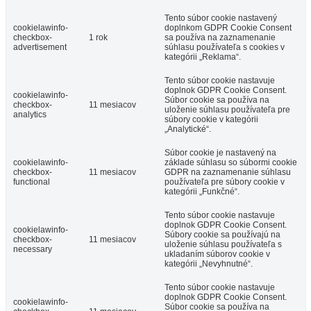
Tento súbor cookie nastavený
cookielawinfo-
doplnkom GDPR Cookie Consent
checkbox-
1 rok
sa používa na zaznamenanie
advertisement
súhlasu používateľa s cookies v
kategórii „Reklama“.
Tento súbor cookie nastavuje
doplnok GDPR Cookie Consent.
cookielawinfo-
Súbor cookie sa používa na
checkbox-
11 mesiacov
uloženie súhlasu používateľa pre
analytics
súbory cookie v kategórii
„Analytické“.
Súbor cookie je nastavený na
cookielawinfo-
základe súhlasu so súbormi cookie
checkbox-
11 mesiacov
GDPR na zaznamenanie súhlasu
functional
používateľa pre súbory cookie v
kategórii „Funkčné“.
Tento súbor cookie nastavuje
doplnok GDPR Cookie Consent.
cookielawinfo-
Súbory cookie sa používajú na
checkbox-
11 mesiacov
uloženie súhlasu používateľa s
necessary
ukladaním súborov cookie v
kategórii „Nevyhnutné“.
Tento súbor cookie nastavuje
doplnok GDPR Cookie Consent.
cookielawinfo-
Súbor cookie sa používa na