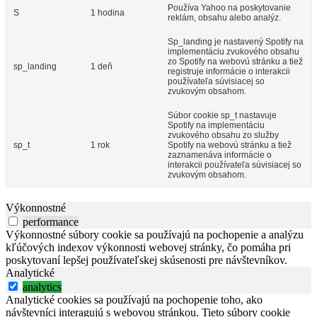
Používa Yahoo na poskytovanie
S
1 hodina
reklám, obsahu alebo analýz.
Sp_landing je nastavený Spotify na
implementáciu zvukového obsahu
zo Spotify na webovú stránku a tiež
sp_landing
1 deň
registruje informácie o interakcii
používateľa súvisiacej so
zvukovým obsahom.
Súbor cookie sp_t nastavuje
Spotify na implementáciu
zvukového obsahu zo služby
sp_t
1 rok
Spotify na webovú stránku a tiež
zaznamenáva informácie o
interakcii používateľa súvisiacej so
zvukovým obsahom.
Výkonnostné
performance
Výkonnostné súbory cookie sa používajú na pochopenie a analýzu
kľúčových indexov výkonnosti webovej stránky, čo pomáha pri
poskytovaní lepšej používateľskej skúsenosti pre návštevníkov.
Analytické
analytics
Analytické cookies sa používajú na pochopenie toho, ako
návštevníci interagujú s webovou stránkou. Tieto súbory cookie