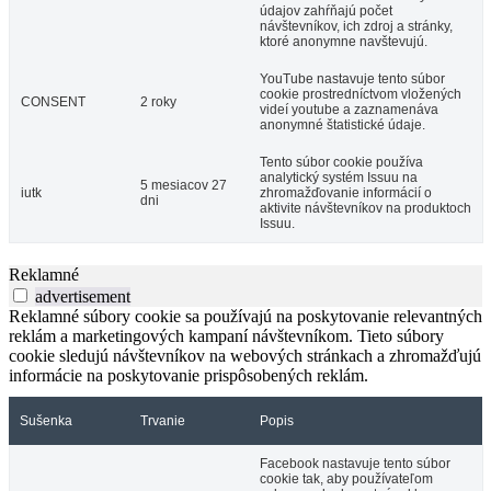
údajov zahŕňajú počet
návštevníkov, ich zdroj a stránky,
ktoré anonymne navštevujú.
YouTube nastavuje tento súbor
cookie prostredníctvom vložených
CONSENT
2 roky
videí youtube a zaznamenáva
anonymné štatistické údaje.
Tento súbor cookie používa
analytický systém Issuu na
5 mesiacov 27
iutk
zhromažďovanie informácií o
dni
aktivite návštevníkov na produktoch
Issuu.
Reklamné
advertisement
Reklamné súbory cookie sa používajú na poskytovanie relevantných
reklám a marketingových kampaní návštevníkom. Tieto súbory
cookie sledujú návštevníkov na webových stránkach a zhromažďujú
informácie na poskytovanie prispôsobených reklám.
Sušenka
Trvanie
Popis
Facebook nastavuje tento súbor
cookie tak, aby používateľom