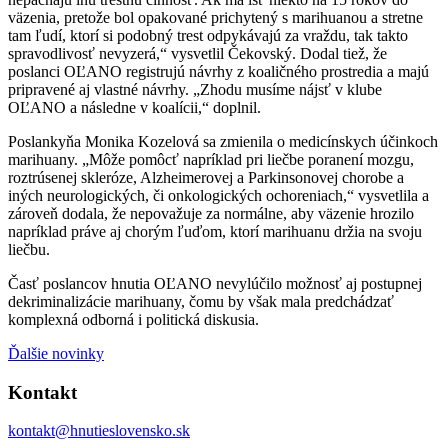
väzenia, pretože bol opakované prichytený s marihuanou a stretne
tam ľudí, ktorí si podobný trest odpykávajú za vraždu, tak takto
spravodlivosť nevyzerá,“ vysvetlil Čekovský. Dodal tiež, že
poslanci OĽANO registrujú návrhy z koaličného prostredia a majú
pripravené aj vlastné návrhy. „Zhodu musíme nájsť v klube
OĽANO a následne v koalícii,“ doplnil.
Poslankyňa Monika Kozelová sa zmienila o medicínskych účinkoch
marihuany. „Môže pomôcť napríklad pri liečbe poranení mozgu,
roztrúsenej skleróze, Alzheimerovej a Parkinsonovej chorobe a
iných neurologických, či onkologických ochoreniach,“ vysvetlila a
zároveň dodala, že nepovažuje za normálne, aby väzenie hrozilo
napríklad práve aj chorým ľuďom, ktorí marihuanu držia na svoju
liečbu.
Časť poslancov hnutia OĽANO nevylúčilo možnosť aj postupnej
dekriminalizácie marihuany, čomu by však mala predchádzať
komplexná odborná i politická diskusia.
Ďalšie novinky
Kontakt
kontakt@hnutieslovensko.sk