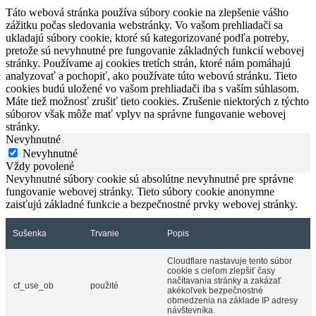
Táto webová stránka používa súbory cookie na zlepšenie vášho
zážitku počas sledovania webstránky. Vo vašom prehliadači sa
ukladajú súbory cookie, ktoré sú kategorizované podľa potreby,
pretože sú nevyhnutné pre fungovanie základných funkcií webovej
stránky. Používame aj cookies tretích strán, ktoré nám pomáhajú
analyzovať a pochopiť, ako používate túto webovú stránku. Tieto
cookies budú uložené vo vašom prehliadači iba s vaším súhlasom.
Máte tiež možnosť zrušiť tieto cookies. Zrušenie niektorých z týchto
súborov však môže mať vplyv na správne fungovanie webovej
stránky.
Nevyhnutné
Nevyhnutné
Vždy povolené
Nevyhnutné súbory cookie sú absolútne nevyhnutné pre správne
fungovanie webovej stránky. Tieto súbory cookie anonymne
zaisťujú základné funkcie a bezpečnostné prvky webovej stránky.
Sušenka
Trvanie
Popis
Cloudflare nastavuje tento súbor
cookie s cieľom zlepšiť časy
načítavania stránky a zakázať
cf_use_ob
použité
akékoľvek bezpečnostné
obmedzenia na základe IP adresy
návštevníka.