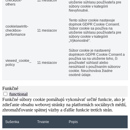
checkbox-
11 mesiacov
uloženie súhlasu používateľa pre
others
súbory cookie v kategórii
Nevyhnutné.
Tento súbor cookie nastavuje
doplnok GDPR Cookie Consent.
cookielawinfo-
Súbor cookie sa používa na
checkbox-
11 mesiacov
uloženie súhlasu používateľa pre
performance
súbory cookie v kategórii
„Výkonostné“.
Súbor cookie je nastavený
doplnkom GDPR Cookie Consent a
používa sa na uloženie toho, či
viewed_cookie_
11 mesiacov
používateľ súhlasil alebo
policy
nesúhlasil s používaním súborov
cookie. Neuchováva žiadne
osobné údaje.
Funkčné
functional
Funkčné súbory cookie pomáhajú vykonávať určité funkcie, ako je
zdieľanie obsahu webovej stránky na platformách sociálnych médií,
zhromažďovanie spätnej väzby a ďalšie funkcie tretích strán.
Sušenka
Trvanie
Popis