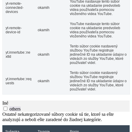
YouTube nastavuje tento súbor
yt-remote-
cookie na ukladanie predvolieb
connected-
okamih
videa používateľa pomocou
devices
vloženého videa YouTube.
YouTube nastavuje tento súbor
yt-remote-
cookie na ukladanie predvolieb
okamih
device-id
videa používateľa pomocou
vloženého videa YouTube.
Tento súbor cookie nastavený
službou YouTube registruje
yt.innertube::ne
okamih
jedinečné ID na ukladanie údajov o
xtId
videách zo služby YouTube, ktoré
používateľ videl.
Tento súbor cookie nastavený
službou YouTube registruje
yt.innertube::req
okamih
jedinečné ID na ukladanie údajov o
uests
videách zo služby YouTube, ktoré
používateľ videl.
Iné
others
Ostatné nekategorizované súbory cookie sú tie, ktoré sa ešte
analyzujú a neboli ešte zaradené do žiadnej kategórie.
Sušenka
Trvanie
Popis