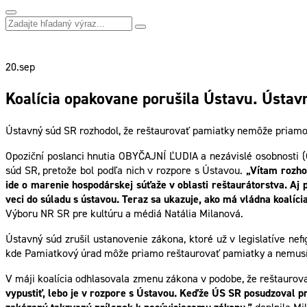
20.
sep
Koalícia opakovane porušila Ústavu. Ústavn
Ústavný súd SR rozhodol, že reštaurovať pamiatky nemôže priamo
Opoziční poslanci hnutia OBYČAJNÍ ĽUDIA a nezávislé osobnosti (
súd SR, pretože bol podľa nich v rozpore s Ústavou.
„Vítam rozho
ide o marenie hospodárskej súťaže v oblasti reštaurátorstva. Aj 
veci do súladu s ústavou. Teraz sa ukazuje, ako má vládna koalíc
Výboru NR SR pre kultúru a médiá Natália Milanová.
Ústavný súd zrušil ustanovenie zákona, ktoré už v legislatíve ne
kde Pamiatkový úrad môže priamo reštaurovať pamiatky a nemusí t
V máji koalícia odhlasovala zmenu zákona v podobe, že reštauro
vypustiť, lebo je v rozpore s Ústavou. Keďže ÚS SR posudzoval pre