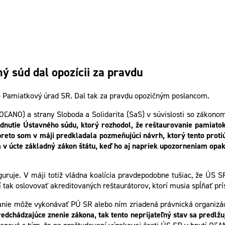
ý súd dal opozícii za pravdu
 Pamiatkový úrad SR. Dal tak za pravdu opozičným poslancom.
OĽANO) a strany Sloboda a Solidarita (SaS) v súvislosti so zákono
dnutie Ústavného súdu, ktorý rozhodol, že reštaurovanie pamiato
preto som v máji predkladala pozmeňujúci návrh, ktorý tento proti
ia v úcte základný zákon štátu, keď ho aj napriek upozorneniam opa
figuruje. V máji totiž vládna koalícia pravdepodobne tušiac, že ÚS 
ak oslovovať akreditovaných reštaurátorov, ktorí musia spĺňať prí
vanie môže vykonávať PÚ SR alebo ním zriadená právnická organizá
dchádzajúce znenie zákona, tak tento neprijateľný stav sa predlžuj