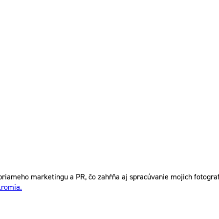
riameho marketingu a PR, čo zahŕňa aj spracúvanie mojich fotografi
kromia.