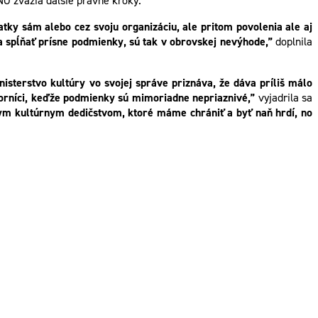
NO zvážia ďalšie právne kroky.
ky sám alebo cez svoju organizáciu, ale pritom povolenia ale aj
ia spĺňať prísne podmienky, sú tak v obrovskej nevýhode,”
doplnila
isterstvo kultúry vo svojej správe priznáva, že dáva príliš málo
borníci, keďže podmienky sú mimoriadne nepriaznivé,”
vyjadrila sa
ym kultúrnym dedičstvom, ktoré máme chrániť a byť naň hrdí, no