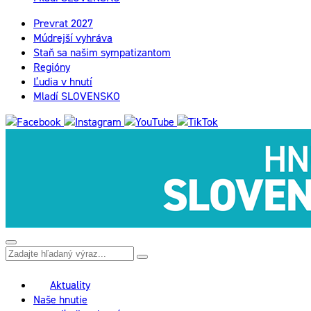
Prevrat 2027
Múdrejší vyhráva
Staň sa našim sympatizantom
Regióny
Ľudia v hnutí
Mladí SLOVENSKO
Aktuality
Naše hnutie