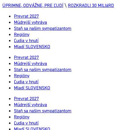
ÚPRIMNE, ODVÁŽNE, PRE ĽUDÍ
\
ROZKRADLI 30 MILIáRD
Prevrat 2027
Múdrejší vyhráva
Staň sa našim sympatizantom
Regióny
Ľudia v hnutí
Mladí SLOVENSKO
Prevrat 2027
Múdrejší vyhráva
Staň sa našim sympatizantom
Regióny
Ľudia v hnutí
Mladí SLOVENSKO
Prevrat 2027
Múdrejší vyhráva
Staň sa našim sympatizantom
Regióny
Ľudia v hnutí
Mladí SLOVENSKO