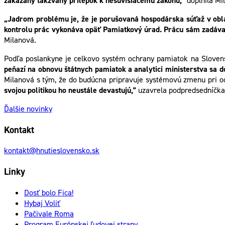
zakázaný takzvaný prílepok k nesúvisiacemu zákonu,”
doplnila Mi
„Jadrom problému je, že je porušovaná hospodárska súťaž v obla
kontrolu prác vykonáva opäť Pamiatkový úrad. Prácu sám zadáva, p
Milanová.
Podľa poslankyne je celkovo systém ochrany pamiatok na Sloven
peňazí na obnovu štátnych pamiatok a analytici ministerstva sa 
Milanová s tým, že do budúcna pripravuje systémovú zmenu pri 
svojou politikou ho neustále devastujú,”
uzavrela podpredsedníčka 
Ďalšie novinky
Kontakt
kontakt@hnutieslovensko.sk
Linky
Dosť bolo Fica!
Hybaj Voliť
Pačivale Roma
Program Európskej ľudovej strany