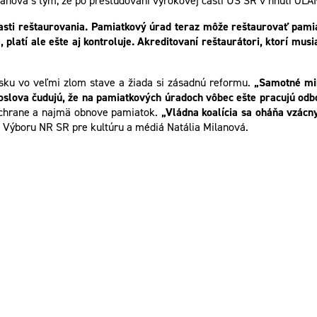
lanová s tým, že po preštudovaní výrokovej časti ÚS SR v hnutí OĽA
sti reštaurovania. Pamiatkový úrad teraz môže reštaurovať pamiat
latí ale ešte aj kontroluje. Akreditovaní reštaurátori, ktorí mus
sku vo veľmi zlom stave a žiada si zásadnú reformu.
„Samotné min
doslova čudujú, že na pamiatkových úradoch vôbec ešte pracujú od
ochrane a najmä obnove pamiatok.
„Vládna koalícia sa oháňa vzácn
Výboru NR SR pre kultúru a médiá Natália Milanová.