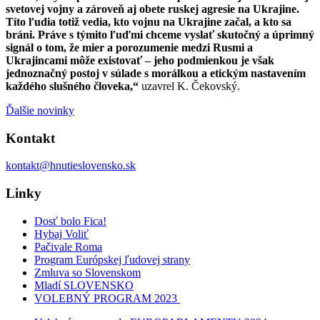
svetovej vojny a zároveň aj obete ruskej agresie na Ukrajine.
Títo ľudia totiž vedia, kto vojnu na Ukrajine začal, a kto sa
bráni. Práve s týmito ľuďmi chceme vyslať skutočný a úprimný
signál o tom, že mier a porozumenie medzi Rusmi a
Ukrajincami môže existovať – jeho podmienkou je však
jednoznačný postoj v súlade s morálkou a etickým nastavením
každého slušného človeka,“
uzavrel K. Čekovský.
Ďalšie novinky
Kontakt
kontakt@hnutieslovensko.sk
Linky
Dosť bolo Fica!
Hybaj Voliť
Pačivale Roma
Program Európskej ľudovej strany
Zmluva so Slovenskom
Mladí SLOVENSKO
VOLEBNÝ PROGRAM 2023