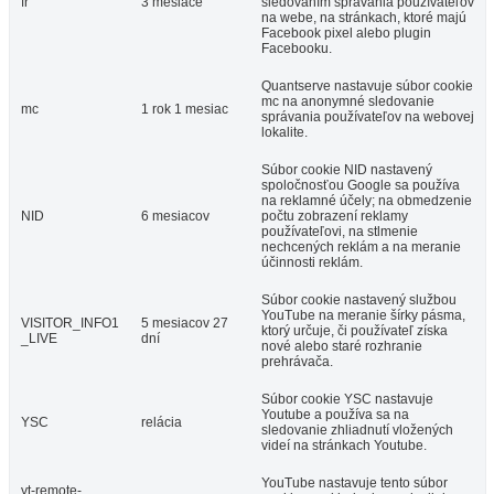
fr
3 mesiace
sledovaním správania používateľov
na webe, na stránkach, ktoré majú
Facebook pixel alebo plugin
Facebooku.
Quantserve nastavuje súbor cookie
mc na anonymné sledovanie
mc
1 rok 1 mesiac
správania používateľov na webovej
lokalite.
Súbor cookie NID nastavený
spoločnosťou Google sa používa
na reklamné účely; na obmedzenie
NID
6 mesiacov
počtu zobrazení reklamy
používateľovi, na stlmenie
nechcených reklám a na meranie
účinnosti reklám.
Súbor cookie nastavený službou
YouTube na meranie šírky pásma,
VISITOR_INFO1
5 mesiacov 27
ktorý určuje, či používateľ získa
_LIVE
dní
nové alebo staré rozhranie
prehrávača.
Súbor cookie YSC nastavuje
Youtube a používa sa na
YSC
relácia
sledovanie zhliadnutí vložených
videí na stránkach Youtube.
YouTube nastavuje tento súbor
yt-remote-