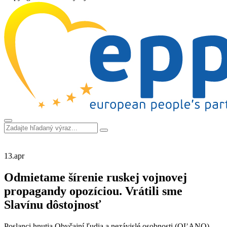
13.
apr
Odmietame šírenie ruskej vojnovej
propagandy opozíciou. Vrátili sme
Slavínu dôstojnosť
Poslanci hnutia Obyčajní ľudia a nezávislé osobnosti (OĽANO)