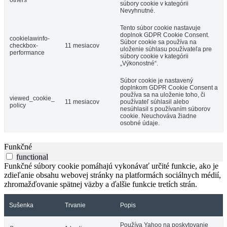
others
súbory cookie v kategórii
Nevyhnutné.
Tento súbor cookie nastavuje
doplnok GDPR Cookie Consent.
cookielawinfo-
Súbor cookie sa používa na
checkbox-
11 mesiacov
uloženie súhlasu používateľa pre
performance
súbory cookie v kategórii
„Výkonostné“.
Súbor cookie je nastavený
doplnkom GDPR Cookie Consent a
používa sa na uloženie toho, či
viewed_cookie_
11 mesiacov
používateľ súhlasil alebo
policy
nesúhlasil s používaním súborov
cookie. Neuchováva žiadne
osobné údaje.
Funkčné
functional
Funkčné súbory cookie pomáhajú vykonávať určité funkcie, ako je
zdieľanie obsahu webovej stránky na platformách sociálnych médií,
zhromažďovanie spätnej väzby a ďalšie funkcie tretích strán.
Sušenka
Trvanie
Popis
Používa Yahoo na poskytovanie