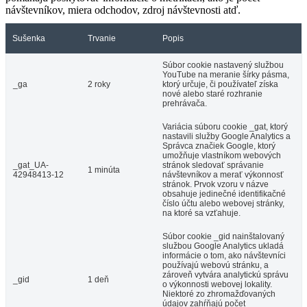
návštevníkov, miera odchodov, zdroj návštevnosti atď.
Sušenka
Trvanie
Popis
Súbor cookie nastavený službou
YouTube na meranie šírky pásma,
_ga
2 roky
ktorý určuje, či používateľ získa
nové alebo staré rozhranie
prehrávača.
Variácia súboru cookie _gat, ktorý
nastavili služby Google Analytics a
Správca značiek Google, ktorý
umožňuje vlastníkom webových
_gat_UA-
stránok sledovať správanie
1 minúta
42948413-12
návštevníkov a merať výkonnosť
stránok. Prvok vzoru v názve
obsahuje jedinečné identifikačné
číslo účtu alebo webovej stránky,
na ktoré sa vzťahuje.
Súbor cookie _gid nainštalovaný
službou Google Analytics ukladá
informácie o tom, ako návštevníci
používajú webovú stránku, a
zároveň vytvára analytickú správu
_gid
1 deň
o výkonnosti webovej lokality.
Niektoré zo zhromažďovaných
údajov zahŕňajú počet