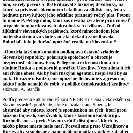
tom, že celý prevoz S-300 kritizoval z luxusnej dovolenky, na
ktorú sa priviezol súkromným lietadlom za 80-tisíc eur, teda v
hodnote prevyšujúcej jeho oficiálne priznaný ročný plat. Potom
tu máme P. Pellegriniho, ktorí zas neváha zvrátene prirovnávať
utrpenie bombardovaných ukrajinských civilistov s ľuďmi
žijúcimi v slovenských regiónoch, ktoré mimochodom jeho
materská strana vo vláde viac ako dekádu zanedbávala.
Bohužiaľ, toto je dnešná opozičná realita na Slovensku.“
„Opozícia takýmto konaním podkopáva ústavné zriadenie
Slovenskej republiky, polarizuje spoločnosť a ohrozuje
bezpečnosť občanov. Fico, Pellegrini a extrémisti konajú v
záujme Ruska a podporujú porážku Ukrajiny. Nezaujímajú ich
ani civilné obete. Ak by boli ruskými agentmi, nesprávali by sa
inak. Dôrazne odsudzujeme opozičné flirtovanie s agresorom,
takíto ľudia nemajú čo robiť v politike demokratickej krajiny,“
zdôraznil A. Stančík.
Podľa predsedu kultúrneho výboru NR SR Kristiána Čekovského si
Slavín nezaslúži poníženie, ktoré ukázala strana Smer.
„Je
absurdné aby miesto, ktoré je spomienkou na tých, ktorí proti
fašizmu bojovali, zneužívali tí, ktorí s fašistami kolaborujú.
Rozhodli sme sa preto Slavínu vrátiť dôstojnosť, ktorú by
takéto pietne miesto malo mať. Pozvali sme preto Ukrajincov a
Rusov, aby si spoločne s nami uctili pamiatku vojakov z druhej