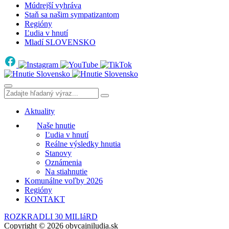
Múdrejší vyhráva
Staň sa našim sympatizantom
Regióny
Ľudia v hnutí
Mladí SLOVENSKO
Aktuality
Naše hnutie
Ľudia v hnutí
Reálne výsledky hnutia
Stanovy
Oznámenia
Na stiahnutie
Komunálne voľby 2026
Regióny
KONTAKT
ROZKRADLI 30 MILIáRD
Copyright © 2026 obycajniludia.sk