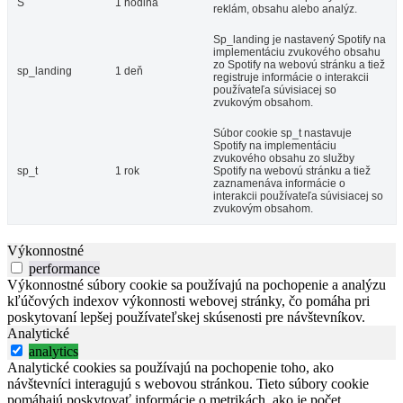
S
1 hodina
reklám, obsahu alebo analýz.
Sp_landing je nastavený Spotify na
implementáciu zvukového obsahu
zo Spotify na webovú stránku a tiež
sp_landing
1 deň
registruje informácie o interakcii
používateľa súvisiacej so
zvukovým obsahom.
Súbor cookie sp_t nastavuje
Spotify na implementáciu
zvukového obsahu zo služby
sp_t
1 rok
Spotify na webovú stránku a tiež
zaznamenáva informácie o
interakcii používateľa súvisiacej so
zvukovým obsahom.
Výkonnostné
performance
Výkonnostné súbory cookie sa používajú na pochopenie a analýzu
kľúčových indexov výkonnosti webovej stránky, čo pomáha pri
poskytovaní lepšej používateľskej skúsenosti pre návštevníkov.
Analytické
analytics
Analytické cookies sa používajú na pochopenie toho, ako
návštevníci interagujú s webovou stránkou. Tieto súbory cookie
pomáhajú poskytovať informácie o metrikách, ako je počet