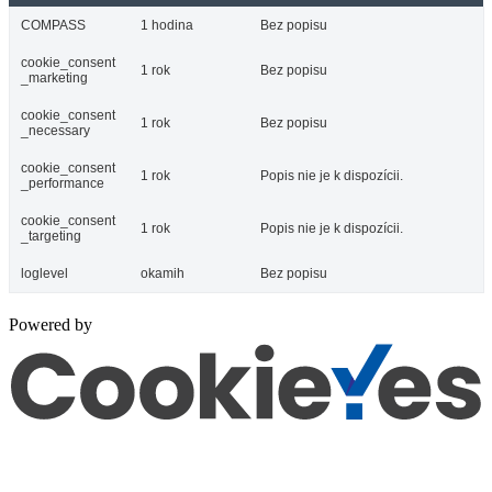
COMPASS
1 hodina
Bez popisu
cookie_consent
1 rok
Bez popisu
_marketing
cookie_consent
1 rok
Bez popisu
_necessary
cookie_consent
1 rok
Popis nie je k dispozícii.
_performance
cookie_consent
1 rok
Popis nie je k dispozícii.
_targeting
loglevel
okamih
Bez popisu
Powered by