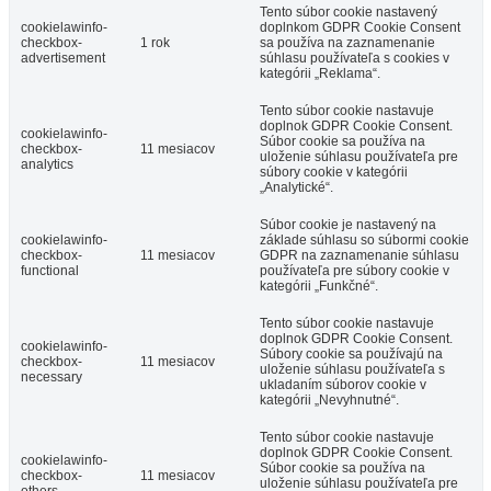
Tento súbor cookie nastavený
cookielawinfo-
doplnkom GDPR Cookie Consent
checkbox-
1 rok
sa používa na zaznamenanie
advertisement
súhlasu používateľa s cookies v
kategórii „Reklama“.
Tento súbor cookie nastavuje
doplnok GDPR Cookie Consent.
cookielawinfo-
Súbor cookie sa používa na
checkbox-
11 mesiacov
uloženie súhlasu používateľa pre
analytics
súbory cookie v kategórii
„Analytické“.
Súbor cookie je nastavený na
cookielawinfo-
základe súhlasu so súbormi cookie
checkbox-
11 mesiacov
GDPR na zaznamenanie súhlasu
functional
používateľa pre súbory cookie v
kategórii „Funkčné“.
Tento súbor cookie nastavuje
doplnok GDPR Cookie Consent.
cookielawinfo-
Súbory cookie sa používajú na
checkbox-
11 mesiacov
uloženie súhlasu používateľa s
necessary
ukladaním súborov cookie v
kategórii „Nevyhnutné“.
Tento súbor cookie nastavuje
doplnok GDPR Cookie Consent.
cookielawinfo-
Súbor cookie sa používa na
checkbox-
11 mesiacov
uloženie súhlasu používateľa pre