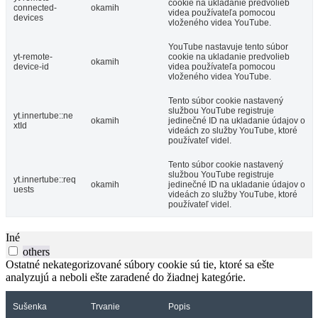
cookie na ukladanie predvolieb
connected-
okamih
videa používateľa pomocou
devices
vloženého videa YouTube.
YouTube nastavuje tento súbor
yt-remote-
cookie na ukladanie predvolieb
okamih
device-id
videa používateľa pomocou
vloženého videa YouTube.
Tento súbor cookie nastavený
službou YouTube registruje
yt.innertube::ne
okamih
jedinečné ID na ukladanie údajov o
xtId
videách zo služby YouTube, ktoré
používateľ videl.
Tento súbor cookie nastavený
službou YouTube registruje
yt.innertube::req
okamih
jedinečné ID na ukladanie údajov o
uests
videách zo služby YouTube, ktoré
používateľ videl.
Iné
others
Ostatné nekategorizované súbory cookie sú tie, ktoré sa ešte
analyzujú a neboli ešte zaradené do žiadnej kategórie.
Sušenka
Trvanie
Popis