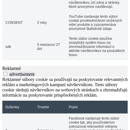
návštevníkov, ich zdroj a stránky,
ktoré anonymne navštevujú.
YouTube nastavuje tento súbor
cookie prostredníctvom vložených
CONSENT
2 roky
videí youtube a zaznamenáva
anonymné štatistické údaje.
Tento súbor cookie používa
analytický systém Issuu na
5 mesiacov 27
iutk
zhromažďovanie informácií o
dni
aktivite návštevníkov na produktoch
Issuu.
Reklamné
advertisement
Reklamné súbory cookie sa používajú na poskytovanie relevantných
reklám a marketingových kampaní návštevníkom. Tieto súbory
cookie sledujú návštevníkov na webových stránkach a zhromažďujú
informácie na poskytovanie prispôsobených reklám.
Sušenka
Trvanie
Popis
Facebook nastavuje tento súbor
cookie tak, aby používateľom
zobrazoval relevantné reklamy