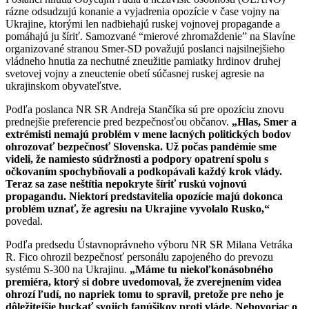
rázne odsudzujú konanie a vyjadrenia opozície v čase vojny na
Ukrajine, ktorými len nadbiehajú ruskej vojnovej propagande a
pomáhajú ju šíriť. Samozvané “mierové zhromaždenie” na Slavíne
organizované stranou Smer-SD považujú poslanci najsilnejšieho
vládneho hnutia za nechutné zneužitie pamiatky hrdinov druhej
svetovej vojny a zneuctenie obetí súčasnej ruskej agresie na
ukrajinskom obyvateľstve.
Podľa poslanca NR SR Andreja Stančíka sú pre opozíciu znovu
prednejšie preferencie pred bezpečnosťou občanov.
„Hlas, Smer a
extrémisti nemajú problém v mene lacných politických bodov
ohrozovať bezpečnosť Slovenska. Už počas pandémie sme
videli, že namiesto súdržnosti a podpory opatrení spolu s
očkovaním spochybňovali a podkopávali každý krok vlády.
Teraz sa zase neštítia nepokryte šíriť ruskú vojnovú
propagandu. Niektorí predstavitelia opozície majú dokonca
problém uznať, že agresiu na Ukrajine vyvolalo Rusko,“
povedal.
Podľa predsedu Ústavnoprávneho výboru NR SR Milana Vetráka
R. Fico ohrozil bezpečnosť personálu zapojeného do prevozu
systému S-300 na Ukrajinu.
„Máme tu niekoľkonásobného
premiéra, ktorý si dobre uvedomoval, že zverejnením videa
ohrozí ľudí, no napriek tomu to spravil, pretože pre neho je
dôležitejšie huckať svojich fanúšikov proti vláde. Nehovoriac o