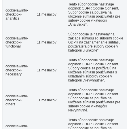
Tento súbor cookie nastavuje
doplnok GDPR Cookie Consent.
cookielawinfo-
Súbor cookie sa používa na
checkbox-
11 mesiacov
uloženie súhlasu používateľa pre
analytics
súbory cookie v kategórii
„Analytické“.
Súbor cookie je nastavený na
cookielawinfo-
základe súhlasu so súbormi cookie
checkbox-
11 mesiacov
GDPR na zaznamenanie súhlasu
functional
používateľa pre súbory cookie v
kategórii „Funkčné“.
Tento súbor cookie nastavuje
doplnok GDPR Cookie Consent.
cookielawinfo-
Súbory cookie sa používajú na
checkbox-
11 mesiacov
uloženie súhlasu používateľa s
necessary
ukladaním súborov cookie v
kategórii „Nevyhnutné“.
Tento súbor cookie nastavuje
doplnok GDPR Cookie Consent.
cookielawinfo-
Súbor cookie sa používa na
checkbox-
11 mesiacov
uloženie súhlasu používateľa pre
others
súbory cookie v kategórii
Nevyhnutné.
Tento súbor cookie nastavuje
doplnok GDPR Cookie Consent.
cookielawinfo-
Súbor cookie sa používa na