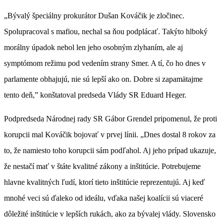
„Bývalý špeciálny prokurátor Dušan Kováčik je zločinec.
Spolupracoval s mafiou, nechal sa ňou podplácať. Takýto hlboký
morálny úpadok nebol len jeho osobným zlyhaním, ale aj
symptómom režimu pod vedením strany Smer. A tí, čo ho dnes v
parlamente obhajujú, nie sú lepší ako on. Dobre si zapamätajme
tento deň,” konštatoval predseda Vlády SR Eduard Heger.
Podpredseda Národnej rady SR Gábor Grendel pripomenul, že proti
korupcii mal Kováčik bojovať v prvej línii. „Dnes dostal 8 rokov za
to, že namiesto toho korupcii sám podľahol. Aj jeho prípad ukazuje,
že nestačí mať v štáte kvalitné zákony a inštitúcie. Potrebujeme
hlavne kvalitných ľudí, ktorí tieto inštitúcie reprezentujú. Aj keď
mnohé veci sú ďaleko od ideálu, vďaka našej koalícii sú viaceré
dôležité inštitúcie v lepších rukách, ako za bývalej vlády. Slovensko