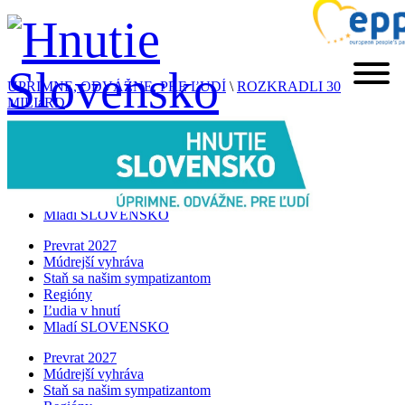
ÚPRIMNE, ODVÁŽNE, PRE ĽUDÍ
\
ROZKRADLI 30
MILIáRD
Prevrat 2027
Múdrejší vyhráva
Staň sa našim sympatizantom
Regióny
Ľudia v hnutí
Mladí SLOVENSKO
Prevrat 2027
Múdrejší vyhráva
Staň sa našim sympatizantom
Regióny
Ľudia v hnutí
Mladí SLOVENSKO
Prevrat 2027
Múdrejší vyhráva
Staň sa našim sympatizantom