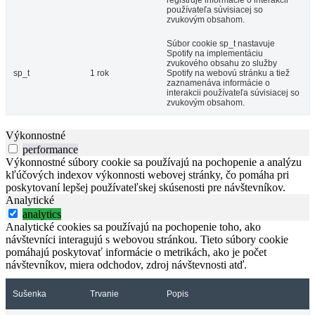
používateľa súvisiacej so
zvukovým obsahom.
Súbor cookie sp_t nastavuje
Spotify na implementáciu
zvukového obsahu zo služby
sp_t
1 rok
Spotify na webovú stránku a tiež
zaznamenáva informácie o
interakcii používateľa súvisiacej so
zvukovým obsahom.
Výkonnostné
performance
Výkonnostné súbory cookie sa používajú na pochopenie a analýzu
kľúčových indexov výkonnosti webovej stránky, čo pomáha pri
poskytovaní lepšej používateľskej skúsenosti pre návštevníkov.
Analytické
analytics
Analytické cookies sa používajú na pochopenie toho, ako
návštevníci interagujú s webovou stránkou. Tieto súbory cookie
pomáhajú poskytovať informácie o metrikách, ako je počet
návštevníkov, miera odchodov, zdroj návštevnosti atď.
Sušenka
Trvanie
Popis