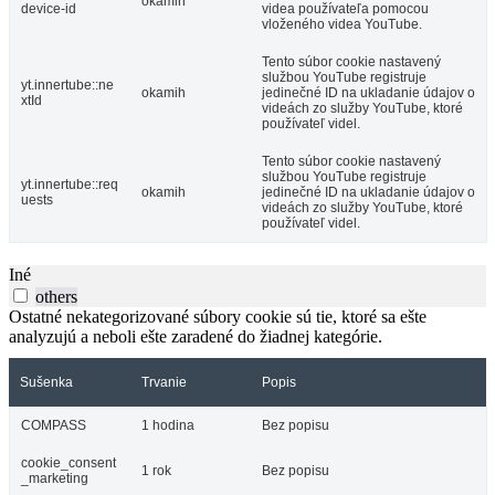
okamih
device-id
videa používateľa pomocou
vloženého videa YouTube.
Tento súbor cookie nastavený
službou YouTube registruje
yt.innertube::ne
okamih
jedinečné ID na ukladanie údajov o
xtId
videách zo služby YouTube, ktoré
používateľ videl.
Tento súbor cookie nastavený
službou YouTube registruje
yt.innertube::req
okamih
jedinečné ID na ukladanie údajov o
uests
videách zo služby YouTube, ktoré
používateľ videl.
Iné
others
Ostatné nekategorizované súbory cookie sú tie, ktoré sa ešte
analyzujú a neboli ešte zaradené do žiadnej kategórie.
Sušenka
Trvanie
Popis
COMPASS
1 hodina
Bez popisu
cookie_consent
1 rok
Bez popisu
_marketing