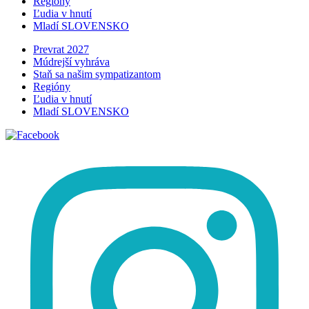
Regióny
Ľudia v hnutí
Mladí SLOVENSKO
Prevrat 2027
Múdrejší vyhráva
Staň sa našim sympatizantom
Regióny
Ľudia v hnutí
Mladí SLOVENSKO