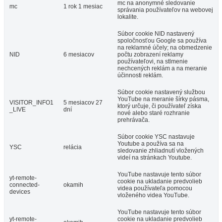
mc na anonymné sledovanie
mc
1 rok 1 mesiac
správania používateľov na webovej
lokalite.
Súbor cookie NID nastavený
spoločnosťou Google sa používa
na reklamné účely; na obmedzenie
NID
6 mesiacov
počtu zobrazení reklamy
používateľovi, na stlmenie
nechcených reklám a na meranie
účinnosti reklám.
Súbor cookie nastavený službou
YouTube na meranie šírky pásma,
VISITOR_INFO1
5 mesiacov 27
ktorý určuje, či používateľ získa
_LIVE
dní
nové alebo staré rozhranie
prehrávača.
Súbor cookie YSC nastavuje
Youtube a používa sa na
YSC
relácia
sledovanie zhliadnutí vložených
videí na stránkach Youtube.
YouTube nastavuje tento súbor
yt-remote-
cookie na ukladanie predvolieb
connected-
okamih
videa používateľa pomocou
devices
vloženého videa YouTube.
YouTube nastavuje tento súbor
yt-remote-
cookie na ukladanie predvolieb