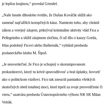
je lepšou krajinou,“ povedal Grendel.
„Naše hnutie dlhodobo tvrdilo, že Dušan Kováčik slúžil ako
zametač najťažších korupčných káuz. Namiesto toho, aby chránil
zákon a verejný záujem, prikrýval kriminálne aktivity vlád Fica a
Pellegriniho a slúžil záujmom zločinu, či už išlo o kauzy Gorila,
Hlas podobný Ficovi alebo Bašternák,“ vyhlásil predseda
poslaneckého klubu M. Šipoš.
„Je neuveriteľné, že Fico je schopný o skorumpovanom
prokurátorovi, ktorý tu krivil spravodlivosť a bral úplatky, hovoriť
ako o politickom väzňovi. Fico tak zneuctil pamiatku všetkých
skutočných obetí totalinej moci, ktorí trpeli za svoje presvedčenie či
vieru,“ uzatvára predseda Ústavnoprávneho výboru NR SR Milan
Vetrák.