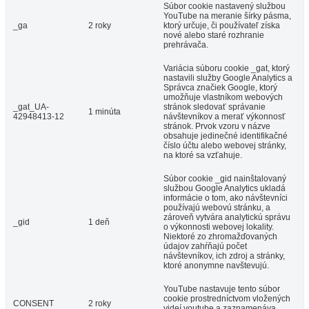
Súbor cookie nastavený službou
YouTube na meranie šírky pásma,
_ga
2 roky
ktorý určuje, či používateľ získa
nové alebo staré rozhranie
prehrávača.
Variácia súboru cookie _gat, ktorý
nastavili služby Google Analytics a
Správca značiek Google, ktorý
umožňuje vlastníkom webových
_gat_UA-
stránok sledovať správanie
1 minúta
42948413-12
návštevníkov a merať výkonnosť
stránok. Prvok vzoru v názve
obsahuje jedinečné identifikačné
číslo účtu alebo webovej stránky,
na ktoré sa vzťahuje.
Súbor cookie _gid nainštalovaný
službou Google Analytics ukladá
informácie o tom, ako návštevníci
používajú webovú stránku, a
zároveň vytvára analytickú správu
_gid
1 deň
o výkonnosti webovej lokality.
Niektoré zo zhromažďovaných
údajov zahŕňajú počet
návštevníkov, ich zdroj a stránky,
ktoré anonymne navštevujú.
YouTube nastavuje tento súbor
cookie prostredníctvom vložených
CONSENT
2 roky
videí youtube a zaznamenáva