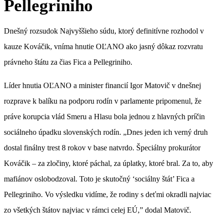
Pellegriniho
Dnešný rozsudok Najvyššieho súdu, ktorý definitívne rozhodol v
kauze Kováčik, vníma hnutie OĽANO ako jasný dôkaz rozvratu
právneho štátu za čias Fica a Pellegriniho.
Líder hnutia OĽANO a minister financií Igor Matovič v dnešnej
rozprave k balíku na podporu rodín v parlamente pripomenul, že
práve korupcia vlád Smeru a Hlasu bola jednou z hlavných príčin
sociálneho úpadku slovenských rodín. „Dnes jeden ich verný druh
dostal finálny trest 8 rokov v base natvrdo. Špeciálny prokurátor
Kováčik – za zločiny, ktoré páchal, za úplatky, ktoré bral. Za to, aby
mafiánov oslobodzoval. Toto je skutočný ‘sociálny štát’ Fica a
Pellegriniho. Vo výsledku vidíme, že rodiny s deťmi okradli najviac
zo všetkých štátov najviac v rámci celej EÚ,” dodal Matovič.