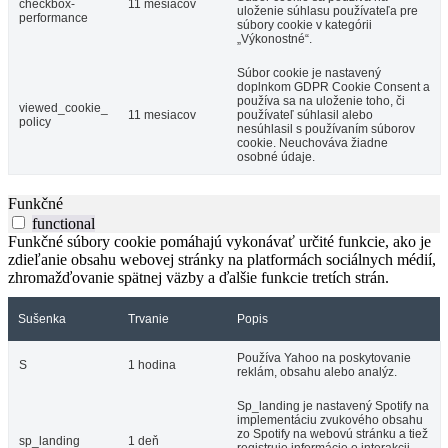
checkbox-
11 mesiacov
uloženie súhlasu používateľa pre
performance
súbory cookie v kategórii
„Výkonostné“.
Súbor cookie je nastavený
doplnkom GDPR Cookie Consent a
používa sa na uloženie toho, či
viewed_cookie_
11 mesiacov
používateľ súhlasil alebo
policy
nesúhlasil s používaním súborov
cookie. Neuchováva žiadne
osobné údaje.
Funkčné
functional
Funkčné súbory cookie pomáhajú vykonávať určité funkcie, ako je
zdieľanie obsahu webovej stránky na platformách sociálnych médií,
zhromažďovanie spätnej väzby a ďalšie funkcie tretích strán.
Sušenka
Trvanie
Popis
Používa Yahoo na poskytovanie
S
1 hodina
reklám, obsahu alebo analýz.
Sp_landing je nastavený Spotify na
implementáciu zvukového obsahu
zo Spotify na webovú stránku a tiež
sp_landing
1 deň
registruje informácie o interakcii