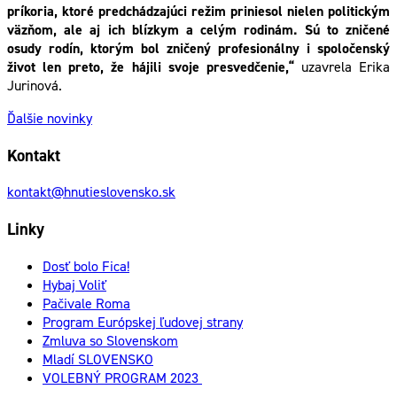
príkoria, ktoré predchádzajúci režim priniesol nielen politickým
väzňom, ale aj ich blízkym a celým rodinám. Sú to zničené
osudy rodín, ktorým bol zničený profesionálny i spoločenský
život len preto, že hájili svoje presvedčenie,“
uzavrela Erika
Jurinová.
Ďalšie novinky
Kontakt
kontakt@hnutieslovensko.sk
Linky
Dosť bolo Fica!
Hybaj Voliť
Pačivale Roma
Program Európskej ľudovej strany
Zmluva so Slovenskom
Mladí SLOVENSKO
VOLEBNÝ PROGRAM 2023