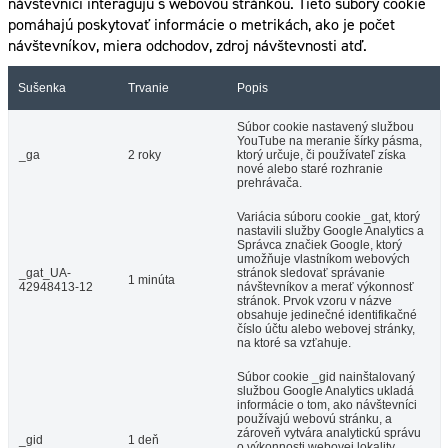
návštevníci interagujú s webovou stránkou. Tieto súbory cookie
pomáhajú poskytovať informácie o metrikách, ako je počet
návštevníkov, miera odchodov, zdroj návštevnosti atď.
Sušenka
Trvanie
Popis
Súbor cookie nastavený službou
YouTube na meranie šírky pásma,
_ga
2 roky
ktorý určuje, či používateľ získa
nové alebo staré rozhranie
prehrávača.
Variácia súboru cookie _gat, ktorý
nastavili služby Google Analytics a
Správca značiek Google, ktorý
umožňuje vlastníkom webových
_gat_UA-
stránok sledovať správanie
1 minúta
42948413-12
návštevníkov a merať výkonnosť
stránok. Prvok vzoru v názve
obsahuje jedinečné identifikačné
číslo účtu alebo webovej stránky,
na ktoré sa vzťahuje.
Súbor cookie _gid nainštalovaný
službou Google Analytics ukladá
informácie o tom, ako návštevníci
používajú webovú stránku, a
zároveň vytvára analytickú správu
_gid
1 deň
o výkonnosti webovej lokality.