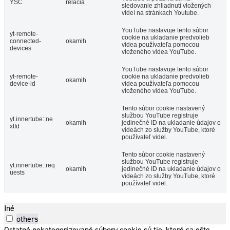
YSC
relácia
sledovanie zhliadnutí vložených
videí na stránkach Youtube.
YouTube nastavuje tento súbor
yt-remote-
cookie na ukladanie predvolieb
connected-
okamih
videa používateľa pomocou
devices
vloženého videa YouTube.
YouTube nastavuje tento súbor
yt-remote-
cookie na ukladanie predvolieb
okamih
device-id
videa používateľa pomocou
vloženého videa YouTube.
Tento súbor cookie nastavený
službou YouTube registruje
yt.innertube::ne
okamih
jedinečné ID na ukladanie údajov o
xtId
videách zo služby YouTube, ktoré
používateľ videl.
Tento súbor cookie nastavený
službou YouTube registruje
yt.innertube::req
okamih
jedinečné ID na ukladanie údajov o
uests
videách zo služby YouTube, ktoré
používateľ videl.
Iné
others
Ostatné nekategorizované súbory cookie sú tie, ktoré sa ešte