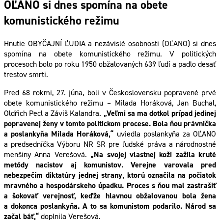
OĽANO si dnes spomína na obete
komunistického režimu
Hnutie OBYČAJNÍ ĽUDIA a nezávislé osobnosti (OĽANO) si dnes
spomína na obete komunistického režimu. V politických
procesoch bolo po roku 1950 obžalovaných 639 ľudí a padlo desať
trestov smrti.
Pred 68 rokmi, 27. júna, boli v Československu popravené prvé
obete komunistického režimu – Milada Horáková, Jan Buchal,
Oldřich Pecl a Záviš Kalandra.
„Veľmi sa ma dotkol prípad jedinej
popravenej ženy v tomto politickom procese. Bola ňou právnička
a poslankyňa Milada Horáková,“
uviedla poslankyňa za OĽANO
a predsedníčka Výboru NR SR pre ľudské práva a národnostné
menšiny Anna Verešová.
„Na svojej vlastnej koži zažila kruté
metódy nacistov aj komunistov. Verejne varovala pred
nebezpečím diktatúry jednej strany, ktorú označila na počiatok
mravného a hospodárskeho úpadku. Proces s ňou mal zastrašiť
a šokovať verejnosť, keďže hlavnou obžalovanou bola žena
a dokonca poslankyňa. A to sa komunistom podarilo. Národ sa
začal báť,“
doplnila Verešová.