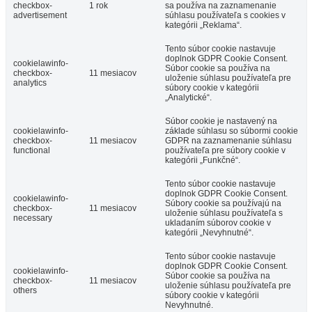
checkbox-
1 rok
sa používa na zaznamenanie
advertisement
súhlasu používateľa s cookies v
kategórii „Reklama“.
Tento súbor cookie nastavuje
doplnok GDPR Cookie Consent.
cookielawinfo-
Súbor cookie sa používa na
checkbox-
11 mesiacov
uloženie súhlasu používateľa pre
analytics
súbory cookie v kategórii
„Analytické“.
Súbor cookie je nastavený na
cookielawinfo-
základe súhlasu so súbormi cookie
checkbox-
11 mesiacov
GDPR na zaznamenanie súhlasu
functional
používateľa pre súbory cookie v
kategórii „Funkčné“.
Tento súbor cookie nastavuje
doplnok GDPR Cookie Consent.
cookielawinfo-
Súbory cookie sa používajú na
checkbox-
11 mesiacov
uloženie súhlasu používateľa s
necessary
ukladaním súborov cookie v
kategórii „Nevyhnutné“.
Tento súbor cookie nastavuje
doplnok GDPR Cookie Consent.
cookielawinfo-
Súbor cookie sa používa na
checkbox-
11 mesiacov
uloženie súhlasu používateľa pre
others
súbory cookie v kategórii
Nevyhnutné.