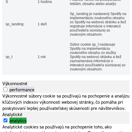
S
1 hodina
reklám, obsahu alebo analýz.
Sp_landing je nastavený Spotify na
implementáciu zvukového obsahu
zo Spotify na webovú stránku a tiež
sp_landing
1 deň
registruje informácie o interakcii
používateľa súvisiacej so
zvukovým obsahom.
Súbor cookie sp_t nastavuje
Spotify na implementáciu
zvukového obsahu zo služby
sp_t
1 rok
Spotify na webovú stránku a tiež
zaznamenáva informácie o
interakcii používateľa súvisiacej so
zvukovým obsahom.
Výkonnostné
performance
Výkonnostné súbory cookie sa používajú na pochopenie a analýzu
kľúčových indexov výkonnosti webovej stránky, čo pomáha pri
poskytovaní lepšej používateľskej skúsenosti pre návštevníkov.
Analytické
analytics
Analytické cookies sa používajú na pochopenie toho, ako