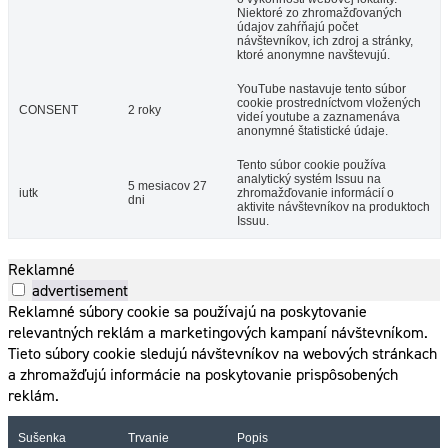
Niektoré zo zhromažďovaných
údajov zahŕňajú počet
návštevníkov, ich zdroj a stránky,
ktoré anonymne navštevujú.
YouTube nastavuje tento súbor
cookie prostredníctvom vložených
CONSENT
2 roky
videí youtube a zaznamenáva
anonymné štatistické údaje.
Tento súbor cookie používa
analytický systém Issuu na
5 mesiacov 27
iutk
zhromažďovanie informácií o
dni
aktivite návštevníkov na produktoch
Issuu.
Reklamné
advertisement
Reklamné súbory cookie sa používajú na poskytovanie
relevantných reklám a marketingových kampaní návštevníkom.
Tieto súbory cookie sledujú návštevníkov na webových stránkach
a zhromažďujú informácie na poskytovanie prispôsobených
reklám.
Sušenka
Trvanie
Popis