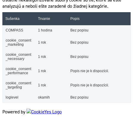
analyzujú a neboli ešte zaradené do žiadnej kategórie.
Sušenka
Trvanie
Popis
COMPASS
1 hodina
Bez popisu
cookie_consent
1 rok
Bez popisu
_marketing
cookie_consent
1 rok
Bez popisu
_necessary
cookie_consent
1 rok
Popis nie je k dispozícii.
_performance
cookie_consent
1 rok
Popis nie je k dispozícii.
_targeting
loglevel
okamih
Bez popisu
Powered by