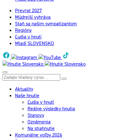
Prevrat 2027
Múdrejší vyhráva
Staň sa našim sympatizantom
Regióny
Ľudia v hnutí
Mladí SLOVENSKO
Aktuality
Naše hnutie
Ľudia v hnutí
Reálne výsledky hnutia
Stanovy
Oznámenia
Na stiahnutie
Komunálne voľby 2026