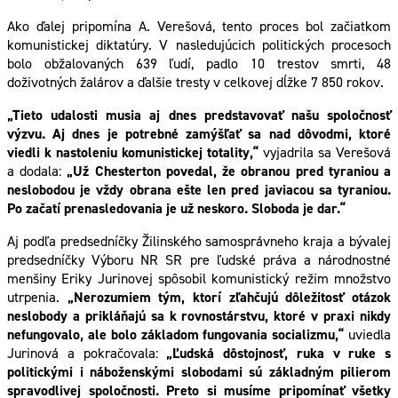
Ako ďalej pripomína A. Verešová, tento proces bol začiatkom
komunistickej diktatúry. V nasledujúcich politických procesoch
bolo obžalovaných 639 ľudí, padlo 10 trestov smrti, 48
doživotných žalárov a ďalšie tresty v celkovej dĺžke 7 850 rokov.
„Tieto udalosti musia aj dnes predstavovať našu spoločnosť
výzvu. Aj dnes je potrebné zamýšľať sa nad dôvodmi, ktoré
viedli k nastoleniu komunistickej totality,“
vyjadrila sa Verešová
a dodala:
„
Už Chesterton povedal, že obranou pred tyraniou a
neslobodou je vždy obrana ešte len pred javiacou sa tyraniou.
Po začatí prenasledovania je už neskoro. Sloboda je dar.“
Aj podľa predsedníčky Žilinského samosprávneho kraja a bývalej
predsedníčky Výboru NR SR pre ľudské práva a národnostné
menšiny Eriky Jurinovej spôsobil komunistický režim množstvo
utrpenia.
„Nerozumiem tým, ktorí zľahčujú dôležitosť otázok
neslobody a prikláňajú sa k rovnostárstvu, ktoré v praxi nikdy
nefungovalo, ale bolo základom fungovania socializmu,“
uviedla
Jurinová a pokračovala:
„Ľudská dôstojnosť, ruka v ruke s
politickými i náboženskými slobodami sú základným pilierom
spravodlivej spoločnosti. Preto si musíme pripomínať všetky