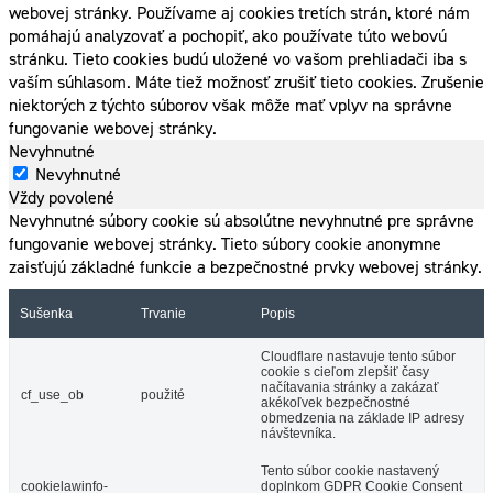
webovej stránky. Používame aj cookies tretích strán, ktoré nám
pomáhajú analyzovať a pochopiť, ako používate túto webovú
stránku. Tieto cookies budú uložené vo vašom prehliadači iba s
vaším súhlasom. Máte tiež možnosť zrušiť tieto cookies. Zrušenie
niektorých z týchto súborov však môže mať vplyv na správne
fungovanie webovej stránky.
Nevyhnutné
Nevyhnutné
Vždy povolené
Nevyhnutné súbory cookie sú absolútne nevyhnutné pre správne
fungovanie webovej stránky. Tieto súbory cookie anonymne
zaisťujú základné funkcie a bezpečnostné prvky webovej stránky.
Sušenka
Trvanie
Popis
Cloudflare nastavuje tento súbor
cookie s cieľom zlepšiť časy
načítavania stránky a zakázať
cf_use_ob
použité
akékoľvek bezpečnostné
obmedzenia na základe IP adresy
návštevníka.
Tento súbor cookie nastavený
cookielawinfo-
doplnkom GDPR Cookie Consent