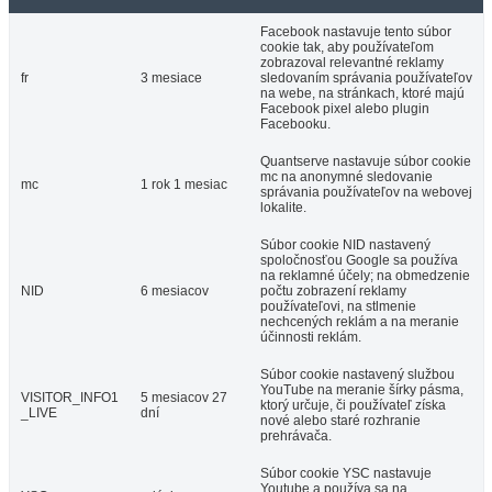
Facebook nastavuje tento súbor
cookie tak, aby používateľom
zobrazoval relevantné reklamy
fr
3 mesiace
sledovaním správania používateľov
na webe, na stránkach, ktoré majú
Facebook pixel alebo plugin
Facebooku.
Quantserve nastavuje súbor cookie
mc na anonymné sledovanie
mc
1 rok 1 mesiac
správania používateľov na webovej
lokalite.
Súbor cookie NID nastavený
spoločnosťou Google sa používa
na reklamné účely; na obmedzenie
NID
6 mesiacov
počtu zobrazení reklamy
používateľovi, na stlmenie
nechcených reklám a na meranie
účinnosti reklám.
Súbor cookie nastavený službou
YouTube na meranie šírky pásma,
VISITOR_INFO1
5 mesiacov 27
ktorý určuje, či používateľ získa
_LIVE
dní
nové alebo staré rozhranie
prehrávača.
Súbor cookie YSC nastavuje
Youtube a používa sa na