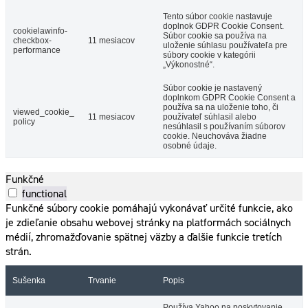
Tento súbor cookie nastavuje
doplnok GDPR Cookie Consent.
cookielawinfo-
Súbor cookie sa používa na
checkbox-
11 mesiacov
uloženie súhlasu používateľa pre
performance
súbory cookie v kategórii
„Výkonostné“.
Súbor cookie je nastavený
doplnkom GDPR Cookie Consent a
používa sa na uloženie toho, či
viewed_cookie_
11 mesiacov
používateľ súhlasil alebo
policy
nesúhlasil s používaním súborov
cookie. Neuchováva žiadne
osobné údaje.
Funkčné
functional
Funkčné súbory cookie pomáhajú vykonávať určité funkcie, ako
je zdieľanie obsahu webovej stránky na platformách sociálnych
médií, zhromažďovanie spätnej väzby a ďalšie funkcie tretích
strán.
Sušenka
Trvanie
Popis
Používa Yahoo na poskytovanie