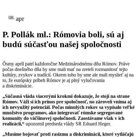
08.
apr
P. Pollák ml.: Rómovia boli, sú aj
budú súčasťou našej spoločnosti
Ôsmy apríl patrí každoročne Medzinárodnému dňu Rómov. Práve
počas dnešného dňa by sme mali mať na zreteli rozmanitosť tejto
kultúry, zvykov a tradícií. Okrem toho by sme ale mali myslieť aj na
to, že európsky príbeh Rómov je aj plný vylučovania
a diskriminácie.
„Súčasná vláda viacerými krokmi dokazuje, že stojí na strane
Rómov. Váži si ich prínos pre spoločnosť, no zároveň vníma aj
ich nevyužitý potenciál. Počas minulých rokov sa vypísalo veľké
množstvo programov, ako integrovať rómske segregované
komunity do väčšinovej spoločnosti. Zaostávame však v ich
realizácií,“
upozornil predseda vlády SR Eduard Heger.
„Musíme bojovať proti rasizmu a diskriminácii, ktoré vytláčajú