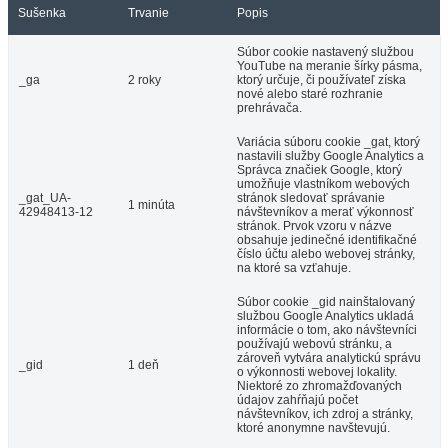
Sušenka
Trvanie
Popis
Súbor cookie nastavený službou
YouTube na meranie šírky pásma,
_ga
2 roky
ktorý určuje, či používateľ získa
nové alebo staré rozhranie
prehrávača.
Variácia súboru cookie _gat, ktorý
nastavili služby Google Analytics a
Správca značiek Google, ktorý
umožňuje vlastníkom webových
_gat_UA-
stránok sledovať správanie
1 minúta
42948413-12
návštevníkov a merať výkonnosť
stránok. Prvok vzoru v názve
obsahuje jedinečné identifikačné
číslo účtu alebo webovej stránky,
na ktoré sa vzťahuje.
Súbor cookie _gid nainštalovaný
službou Google Analytics ukladá
informácie o tom, ako návštevníci
používajú webovú stránku, a
zároveň vytvára analytickú správu
_gid
1 deň
o výkonnosti webovej lokality.
Niektoré zo zhromažďovaných
údajov zahŕňajú počet
návštevníkov, ich zdroj a stránky,
ktoré anonymne navštevujú.