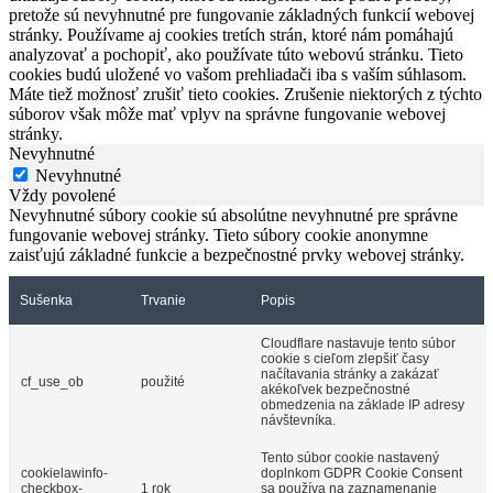
pretože sú nevyhnutné pre fungovanie základných funkcií webovej
stránky. Používame aj cookies tretích strán, ktoré nám pomáhajú
analyzovať a pochopiť, ako používate túto webovú stránku. Tieto
cookies budú uložené vo vašom prehliadači iba s vaším súhlasom.
Máte tiež možnosť zrušiť tieto cookies. Zrušenie niektorých z týchto
súborov však môže mať vplyv na správne fungovanie webovej
stránky.
Nevyhnutné
Nevyhnutné
Vždy povolené
Nevyhnutné súbory cookie sú absolútne nevyhnutné pre správne
fungovanie webovej stránky. Tieto súbory cookie anonymne
zaisťujú základné funkcie a bezpečnostné prvky webovej stránky.
Sušenka
Trvanie
Popis
Cloudflare nastavuje tento súbor
cookie s cieľom zlepšiť časy
načítavania stránky a zakázať
cf_use_ob
použité
akékoľvek bezpečnostné
obmedzenia na základe IP adresy
návštevníka.
Tento súbor cookie nastavený
cookielawinfo-
doplnkom GDPR Cookie Consent
checkbox-
1 rok
sa používa na zaznamenanie