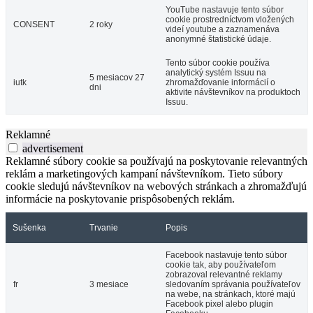
YouTube nastavuje tento súbor
cookie prostredníctvom vložených
CONSENT
2 roky
videí youtube a zaznamenáva
anonymné štatistické údaje.
Tento súbor cookie používa
analytický systém Issuu na
5 mesiacov 27
iutk
zhromažďovanie informácií o
dni
aktivite návštevníkov na produktoch
Issuu.
Reklamné
advertisement
Reklamné súbory cookie sa používajú na poskytovanie relevantných
reklám a marketingových kampaní návštevníkom. Tieto súbory
cookie sledujú návštevníkov na webových stránkach a zhromažďujú
informácie na poskytovanie prispôsobených reklám.
Sušenka
Trvanie
Popis
Facebook nastavuje tento súbor
cookie tak, aby používateľom
zobrazoval relevantné reklamy
fr
3 mesiace
sledovaním správania používateľov
na webe, na stránkach, ktoré majú
Facebook pixel alebo plugin