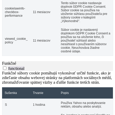
Tento súbor cookie nastavuje
doplnok GDPR Cookie Consent.
cookielawinfo-
Súbor cookie sa používa na
checkbox-
11 mesiacov
uloženie súhlasu používateľa pre
performance
súbory cookie v kategórii
„Výkonostné“.
Súbor cookie je nastavený
doplnkom GDPR Cookie Consent a
používa sa na uloženie toho, či
viewed_cookie_
11 mesiacov
používateľ súhlasil alebo
policy
nesúhlasil s používaním súborov
cookie. Neuchováva žiadne
osobné údaje.
Funkčné
functional
Funkčné súbory cookie pomáhajú vykonávať určité funkcie, ako je
zdieľanie obsahu webovej stránky na platformách sociálnych médií,
zhromažďovanie spätnej väzby a ďalšie funkcie tretích strán.
Sušenka
Trvanie
Popis
Používa Yahoo na poskytovanie
S
1 hodina
reklám, obsahu alebo analýz.