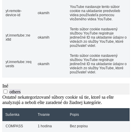
YouTube nastavuje tento súbor
yt-remote-
cookie na ukladanie predvolieb
okamih
device-id
videa používateľa pomocou
vloženého videa YouTube.
Tento súbor cookie nastavený
službou YouTube registruje
yt.innertube::ne
okamih
jedinečné ID na ukladanie údajov o
xtId
videách zo služby YouTube, ktoré
používateľ videl.
Tento súbor cookie nastavený
službou YouTube registruje
yt.innertube::req
okamih
jedinečné ID na ukladanie údajov o
uests
videách zo služby YouTube, ktoré
používateľ videl.
Iné
others
Ostatné nekategorizované súbory cookie sú tie, ktoré sa ešte
analyzujú a neboli ešte zaradené do žiadnej kategórie.
Sušenka
Trvanie
Popis
COMPASS
1 hodina
Bez popisu