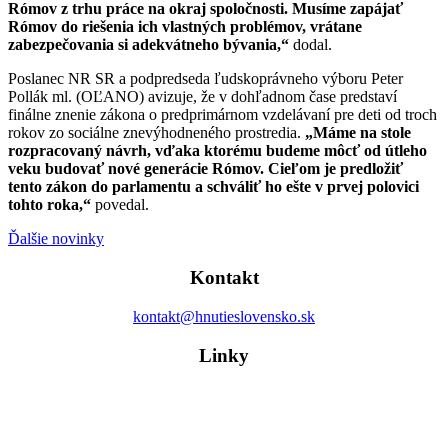
Rómov z trhu práce na okraj spoločnosti. Musíme zapájať
Rómov do riešenia ich vlastných problémov, vrátane
zabezpečovania si adekvátneho bývania,“
dodal.
Poslanec NR SR a podpredseda ľudskoprávneho výboru Peter
Pollák ml. (OĽANO) avizuje, že v dohľadnom čase predstaví
finálne znenie zákona o predprimárnom vzdelávaní pre deti od troch
rokov zo sociálne znevýhodneného prostredia.
„Máme na stole
rozpracovaný návrh, vďaka ktorému budeme môcť od útleho
veku budovať nové generácie Rómov. Cieľom je predložiť
tento zákon do parlamentu a schváliť ho ešte v prvej polovici
tohto roka,“
povedal.
Ďalšie novinky
Kontakt
kontakt@hnutieslovensko.sk
Linky
Dosť bolo Fica!
Hybaj Voliť
Pačivale Roma