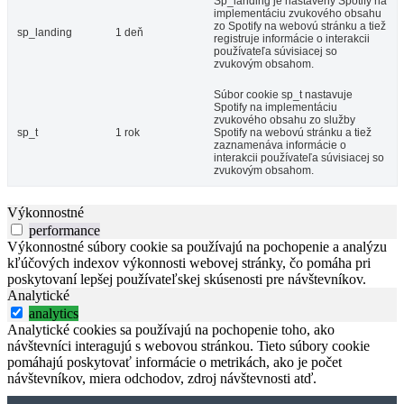
Sp_landing je nastavený Spotify na
implementáciu zvukového obsahu
zo Spotify na webovú stránku a tiež
sp_landing
1 deň
registruje informácie o interakcii
používateľa súvisiacej so
zvukovým obsahom.
Súbor cookie sp_t nastavuje
Spotify na implementáciu
zvukového obsahu zo služby
sp_t
1 rok
Spotify na webovú stránku a tiež
zaznamenáva informácie o
interakcii používateľa súvisiacej so
zvukovým obsahom.
Výkonnostné
performance
Výkonnostné súbory cookie sa používajú na pochopenie a analýzu
kľúčových indexov výkonnosti webovej stránky, čo pomáha pri
poskytovaní lepšej používateľskej skúsenosti pre návštevníkov.
Analytické
analytics
Analytické cookies sa používajú na pochopenie toho, ako
návštevníci interagujú s webovou stránkou. Tieto súbory cookie
pomáhajú poskytovať informácie o metrikách, ako je počet
návštevníkov, miera odchodov, zdroj návštevnosti atď.