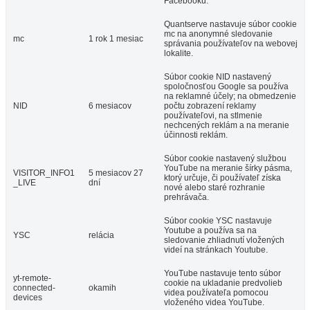
Facebooku.
Quantserve nastavuje súbor cookie
mc na anonymné sledovanie
mc
1 rok 1 mesiac
správania používateľov na webovej
lokalite.
Súbor cookie NID nastavený
spoločnosťou Google sa používa
na reklamné účely; na obmedzenie
NID
6 mesiacov
počtu zobrazení reklamy
používateľovi, na stlmenie
nechcených reklám a na meranie
účinnosti reklám.
Súbor cookie nastavený službou
YouTube na meranie šírky pásma,
VISITOR_INFO1
5 mesiacov 27
ktorý určuje, či používateľ získa
_LIVE
dní
nové alebo staré rozhranie
prehrávača.
Súbor cookie YSC nastavuje
Youtube a používa sa na
YSC
relácia
sledovanie zhliadnutí vložených
videí na stránkach Youtube.
YouTube nastavuje tento súbor
yt-remote-
cookie na ukladanie predvolieb
connected-
okamih
videa používateľa pomocou
devices
vloženého videa YouTube.