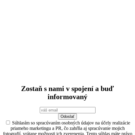
Program Európskej ľudovej strany
Zmluva so Slovenskom
Mladí SLOVENSKO
VOLEBNÝ PROGRAM 2023
Volebný program do EUROPARLAMENTU 2024
Manifest EPP 2024
Stanovy
Oznámenia
Na stiahnutie
Spracovanie osobných údajov
Používanie cookies
Zostaň s nami v spojení a buď
informovaný
Odoslať
Súhlasím so spracúvaním osobných údajov na účely realizácie
priameho marketingu a PR, čo zahŕňa aj spracúvanie mojich
fotografií, vrátane možnosti ich zverenenia. Tento súhlas máte právo