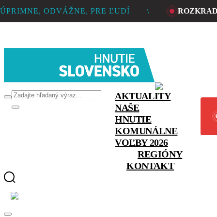
ÚPRIMNE, ODVÁŽNE, PRE ĽUDÍ
\
ROZKRADL
PREVRAT 2027
MÚDREJŠÍ V
AKTUALITY
NAŠE
HNUTIE
KOMUNÁLNE
VOĽBY 2026
REGIÓNY
KONTAKT