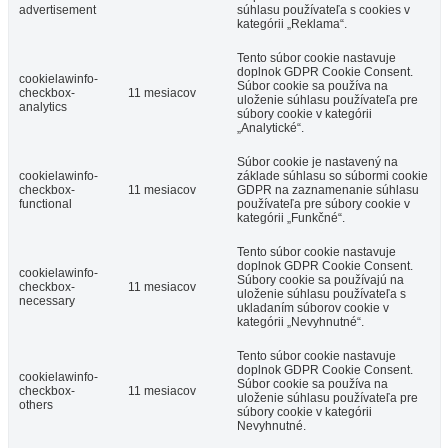
advertisement
súhlasu používateľa s cookies v
kategórii „Reklama“.
Tento súbor cookie nastavuje
doplnok GDPR Cookie Consent.
cookielawinfo-
Súbor cookie sa používa na
checkbox-
11 mesiacov
uloženie súhlasu používateľa pre
analytics
súbory cookie v kategórii
„Analytické“.
Súbor cookie je nastavený na
cookielawinfo-
základe súhlasu so súbormi cookie
checkbox-
11 mesiacov
GDPR na zaznamenanie súhlasu
functional
používateľa pre súbory cookie v
kategórii „Funkčné“.
Tento súbor cookie nastavuje
doplnok GDPR Cookie Consent.
cookielawinfo-
Súbory cookie sa používajú na
checkbox-
11 mesiacov
uloženie súhlasu používateľa s
necessary
ukladaním súborov cookie v
kategórii „Nevyhnutné“.
Tento súbor cookie nastavuje
doplnok GDPR Cookie Consent.
cookielawinfo-
Súbor cookie sa používa na
checkbox-
11 mesiacov
uloženie súhlasu používateľa pre
others
súbory cookie v kategórii
Nevyhnutné.