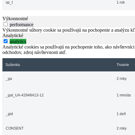
sp_t
1 rok
Výkonnostné
performance
Výkonnostné súbory cookie sa používajú na pochopenie a analýzu kľú
Analytické
analytics
Analytické cookies sa používajú na pochopenie toho, ako návštevníci
odchodov, zdroj návštevnosti atď.
Sušenka
Trvanie
_ga
2 roky
_gat_UA-42948413-12
1 minúta
_gid
1 deň
CONSENT
2 roky