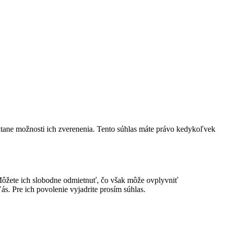
LAMENTU 2024
átane možnosti ich zverenenia. Tento súhlas máte právo kedykoľvek
ôžete ich slobodne odmietnuť, čo však môže ovplyvniť
s. Pre ich povolenie vyjadrite prosím súhlas.