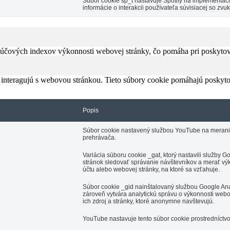
Súbor cookie sp_t nastavuje Spotify na implementá
informácie o interakcii používateľa súvisiacej so z
čových indexov výkonnosti webovej stránky, čo pomáha pri poskytovan
 interagujú s webovou stránkou. Tieto súbory cookie pomáhajú poskyto
Popis
Súbor cookie nastavený službou YouTube na meranie š
prehrávača.
Variácia súboru cookie _gat, ktorý nastavili služby
stránok sledovať správanie návštevníkov a merať výk
účtu alebo webovej stránky, na ktoré sa vzťahuje.
Súbor cookie _gid nainštalovaný službou Google Anal
zároveň vytvára analytickú správu o výkonnosti webo
ich zdroj a stránky, ktoré anonymne navštevujú.
YouTube nastavuje tento súbor cookie prostredníctv