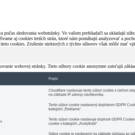
u počas sledovania webstránky. Vo vašom prehliadači sa ukladajú súbor
ívame aj cookies tretích strán, ktoré nám pomáhajú analyzovať a pocho
 tieto cookies. Zrušenie niektorých z týchto súborov však môže mať v
ovanie webovej stránky. Tieto súbory cookie anonymne zaisťujú zákla
Popis
Cloudflare nastavuje tento súbor cookie s cieľom z
na základe IP adresy návštevníka.
Tento súbor cookie nastavený doplnkom GDPR Cooki
kategórii „Reklama“.
Tento súbor cookie nastavuje doplnok GDPR Cookie 
ov
cookie v kategórii „Analytické“.
Súbor cookie je nastavený na základe súhlasu so s