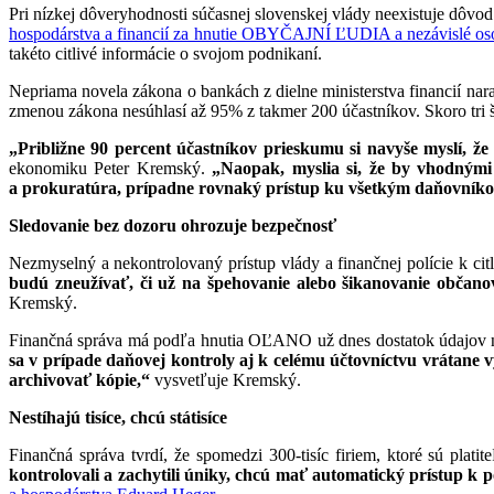
Pri nízkej dôveryhodnosti súčasnej slovenskej vlády neexistuje dôvod
hospodárstva a financií za hnutie OBYČAJNÍ ĽUDIA a nezávislé 
takéto citlivé informácie o svojom podnikaní.
Nepriama novela zákona o bankách z dielne ministerstva financií nar
zmenou zákona nesúhlasí až 95% z takmer 200 účastníkov. Skoro tri š
„Približne 90 percent účastníkov prieskumu si navyše myslí, ž
ekonomiku Peter Kremský.
„Naopak, myslia si, že by vhodnými
a prokuratúra, prípadne rovnaký prístup ku všetkým daňovník
Sledovanie bez dozoru ohrozuje bezpečnosť
Nezmyselný a nekontrolovaný prístup vlády a finančnej polície k
budú zneužívať, či už na špehovanie alebo šikanovanie občano
Kremský.
Finančná správa má podľa hnutia OĽANO už dnes dostatok údajov na
sa v prípade daňovej kontroly aj k celému účtovníctvu vrátane 
archivovať kópie,“
vysvetľuje Kremský.
Nestíhajú tisíce, chcú státisíce
Finančná správa tvrdí, že spomedzi 300-tisíc firiem, ktoré sú pl
kontrolovali a zachytili úniky, chcú mať automatický prístup k 