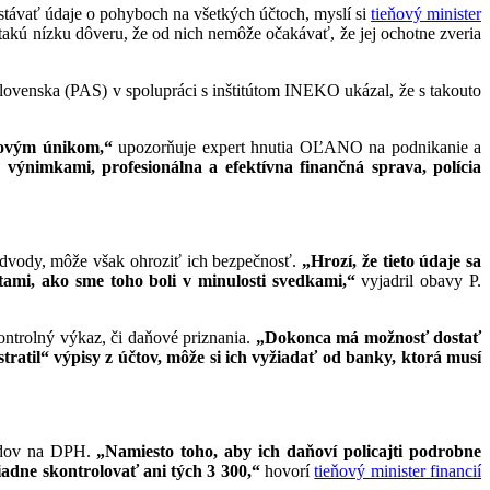
dostávať údaje o pohyboch na všetkých účtoch, myslí si
tieňový minister
akú nízku dôveru, že od nich nemôže očakávať, že jej ochotne zveria
Slovenska (PAS) v spolupráci s inštitútom INEKO ukázal, že s takouto
aňovým únikom,“
upozorňuje expert hnutia OĽANO na podnikanie a
výnimkami, profesionálna a efektívna finančná sprava, polícia
odvody, môže však ohroziť ich bezpečnosť.
„Hrozí, že tieto údaje sa
ami, ako sme toho boli v minulosti svedkami,“
vyjadril obavy P.
ntrolný výkaz, či daňové priznania.
„Dokonca má možnosť dostať
atil“ výpisy z účtov, môže si ich vyžiadať od banky, ktorá musí
vodov na DPH.
„Namiesto toho, aby ich daňoví policajti podrobne
iadne skontrolovať ani tých 3 300,“
hovorí
tieňový minister financií