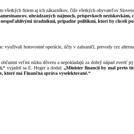
 všetkých firiem aj ich zákazníkov, čiže všetkých obyvateľov Sloven
h zamestnancov, uhrádzaných nájmoch, príspevkoch neziskovkám, 
, nespoľahlivými úradníkmi, prípadne politikmi, ktorí by chceli 
yužívali hotovostné operácie, účty v zahraničí, prevody cez alterna
občanmi veľmi nízku dôveru a nepokladajú za dobrý nápad zveriť jej s
í,“
vyjadril sa E. Heger a dodal:
„Minister financií by mal preto t
tov, ktoré má Finančná správa vyselektované.“