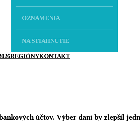
OZNÁMENIA
NA STIAHNUTIE
026
REGIÓNY
KONTAKT
 bankových účtov. Výber daní by zlepšil je