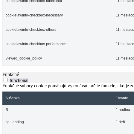
cookielawinfo-checkbox-functional
11 mesiac
cookielawinfo-checkbox-necessary
11 mesiac
cookielawinfo-checkbox-others
11 mesiac
cookielawinfo-checkbox-performance
11 mesiac
viewed_cookie_policy
11 mesiac
Funkčné
functional
Funkčné súbory cookie pomáhajú vykonávať určité funkcie, ako je zdi
Sušenka
Trvanie
S
1 hodina
sp_landing
1 deň