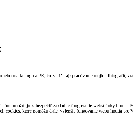
Volebný program do EUROPAR
Manifest EPP 2024
Stanovy
Oznámenia
Na stiahnutie
Spracovanie osobných údajov
Používanie cookies
ý
ameho marketingu a PR, čo zahŕňa aj spracúvanie mojich fotografií, vr
é nám umožňujú zabezpečiť základné fungovanie webstránky hnutia. M
ích cookies, ktoré pomôžu ďalej vylepšiť fungovanie webu hnutia pre Vá