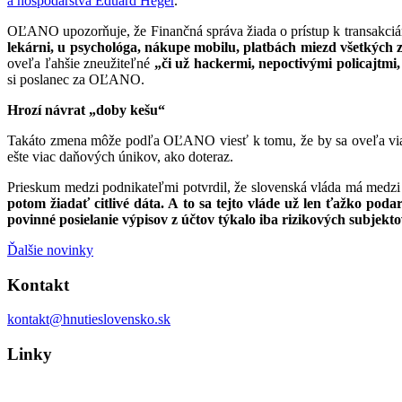
a hospodárstva Eduard Heger
.
OĽANO upozorňuje, že Finančná správa žiada o prístup k transakciám
lekárni, u psychológa, nákupe mobilu, platbách miezd všetkýc
oveľa ľahšie zneužiteľné
„či už hackermi, nepoctivými policajtmi
si poslanec za OĽANO.
Hrozí návrat „doby kešu“
Takáto zmena môže podľa OĽANO viesť k tomu, že by sa oveľa viac v
ešte viac daňových únikov, ako doteraz.
Prieskum medzi podnikateľmi potvrdil, že slovenská vláda má medzi 
potom žiadať citlivé dáta. A to sa tejto vláde už len ťažko podar
povinné posielanie výpisov z účtov týkalo iba rizikových subjek
Ďalšie novinky
Kontakt
kontakt@hnutieslovensko.sk
Linky