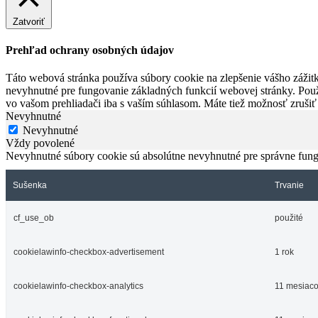
Zatvoriť
Prehľad ochrany osobných údajov
Táto webová stránka používa súbory cookie na zlepšenie vášho zážitk
nevyhnutné pre fungovanie základných funkcií webovej stránky. Použ
vo vašom prehliadači iba s vaším súhlasom. Máte tiež možnosť zrušiť
Nevyhnutné
Nevyhnutné
Vždy povolené
Nevyhnutné súbory cookie sú absolútne nevyhnutné pre správne fung
Sušenka
Trvanie
cf_use_ob
použité
cookielawinfo-checkbox-advertisement
1 rok
cookielawinfo-checkbox-analytics
11 mesiac