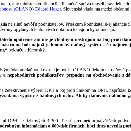
 na to, aby ministerstvo financií a finančná správa museli pravidelne 
osobnosti (OĽANO) Eduard Heger
. Slovenská vláda má medzi občanmi t
azila na silnú nevôľu podnikateľov. Prieskum Podnikateľskej aliancie 
tvrtiny opýtaných tento návrh dokonca kategoricky odmietajú.
e takéto opatrenie ani nie je vhodným nástrojom na boj proti d
 nástrojmi boli najmä jednoduchý daňový systém s čo najmenej 
om,“
pokračuje Kremský.
 citlivým údajom daňovníkov nie je podľa OĽANO liekom na daňové p
v a nepohodlných podnikateľov, prípadne na obchodovanie s dát
 zefektívnenie výberu DPH a boj proti únikom na DPH, napríklad ko
vyžiadania výpisov z bankových účtov. Ak by daňovník náhodou „str
atiteľmi DPH, je rizikových 3 300. Tie sú predmetom najväčších pod
podrobným informáciám o 600-tisíc firmách, hoci dnes nevedia por