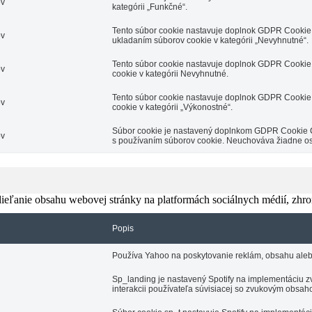
ov
kategórii „Funkčné“.
Tento súbor cookie nastavuje doplnok GDPR Cookie 
ov
ukladaním súborov cookie v kategórii „Nevyhnutné“.
Tento súbor cookie nastavuje doplnok GDPR Cookie 
ov
cookie v kategórii Nevyhnutné.
Tento súbor cookie nastavuje doplnok GDPR Cookie 
ov
cookie v kategórii „Výkonostné“.
Súbor cookie je nastavený doplnkom GDPR Cookie Con
ov
s používaním súborov cookie. Neuchováva žiadne o
eľanie obsahu webovej stránky na platformách sociálnych médií, zhroma
Popis
Používa Yahoo na poskytovanie reklám, obsahu aleb
Sp_landing je nastavený Spotify na implementáciu zv
interakcii používateľa súvisiacej so zvukovým obsah