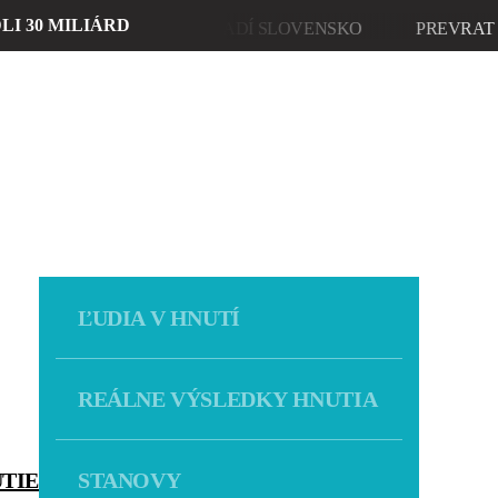
I 30 MILIÁRD
DIA V HNUTÍ
MLADÍ SLOVENSKO
PREVRAT 2027
ĽUDIA V HNUTÍ
REÁLNE VÝSLEDKY HNUTIA
TIE
STANOVY