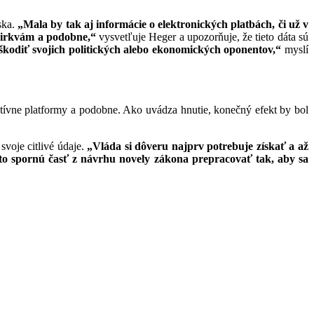
ska.
„Mala by tak aj informácie o elektronických platbách, či už v
cirkvám a podobne,“
vysvetľuje Heger a upozorňuje, že tieto dáta sú
poškodiť svojich politických alebo ekonomických oponentov,“
myslí
tívne platformy a podobne. Ako uvádza hnutie, konečný efekt by bol
voje citlivé údaje.
„Vláda si dôveru najprv potrebuje získať a až
úto spornú časť z návrhu novely zákona prepracovať tak, aby sa