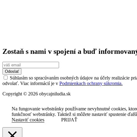
Dosť bolo Fica!
Hybaj Voliť
Pačivale Roma
Program Európskej ľudovej strany
Zmluva so Slovenskom
Mladí SLOVENSKO
VOLEBNÝ PROGRAM 2023
Zostaň s nami v spojení a buď informovan
Odoslať
Súhlasím so spracúvaním osobných údajov na účely realizácie pri
odvolať. Viac informácií je v
Podmienkach ochrany súkromia.
Copyright © 2026 obycajniludia.sk
Na fungovanie webstránky používame nevyhnutné cookies, ktor
funkčnosť webstránky. Taktiež si môžete nastaviť spustenie ďalš
Nastaviť cookies
PRIJAŤ